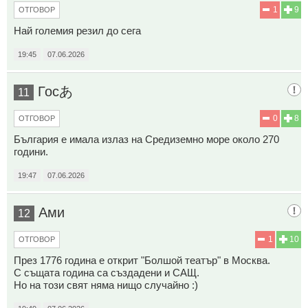
1
9
ОТГОВОР
Най големия резил до сега
19:45
07.06.2026
Госあ
11
0
8
ОТГОВОР
България е имала излаз на Средиземно море около 270
години.
19:47
07.06.2026
Ами
12
1
10
ОТГОВОР
През 1776 година е открит "Болшой театър" в Москва.
С същата година са създадени и САЩ.
Но на този свят няма нищо случайно :)