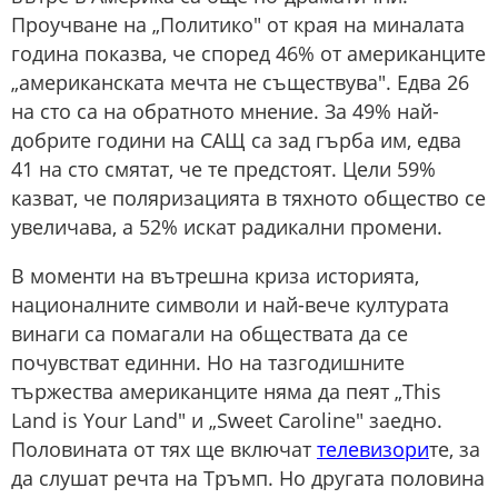
Проучване на „Политико" от края на миналата
година показва, че според 46% от американците
„американската мечта не съществува". Едва 26
на сто са на обратното мнение. За 49% най-
добрите години на САЩ са зад гърба им, едва
41 на сто смятат, че те предстоят. Цели 59%
казват, че поляризацията в тяхното общество се
увеличава, а 52% искат радикални промени.
В моменти на вътрешна криза историята,
националните символи и най-вече културата
винаги са помагали на обществата да се
почувстват единни. Но на тазгодишните
тържества американците няма да пеят „This
Land is Your Land" и „Sweet Caroline" заедно.
Половината от тях ще включат
телевизори
те, за
да слушат речта на Тръмп. Но другата половина