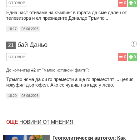
0
0
ОТГОВОР
Една част отиваме на къмпинг в гората да сме далеч от
телевизора и ел президенте Доналдо Тръмпо...
18:17
08.06.2026
бай Даньо
21
0
0
ОТГОВОР
До коментар
#2
от "малко истински факти":
Тръмпо няма да си го премести а ще го преместят ... целия
изкуфял дъртофел. Ако се чудиш на къде у лево.
18:20
08.06.2026
ОЩЕ
НОВИНИ ОТ МНЕНИЯ
Геополитически автогол: Как