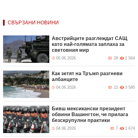
СВЪРЗАНИ НОВИНИ
Австрийците разглеждат САЩ
като най-голямата заплаха за
световния мир
05.06.2026
28
2 564
Как зетят на Тръмп разгневи
албанците
04.06.2026
22
3 585
Бивш мексикански президент
обвини Вашингтон, че прилага
безскрупулни практики
04.06.2026
7
1 674