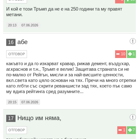
И кой е този Тръмп да не е на 250 години та му правят
метани.
20:13
07.06.2026
абе
16
10
1
ОТГОВОР
какъвто и да го изкарват кравар, рижав демент, въздухар,
аг.краснов и т.н., Тръмп е велик! Защитава страната си не
по-малко от Рейгън, мисли и за най-висшите ценности,
вкл.света като цяло основан на тях. Пречи на много отрепки
като лгбти със скрити реваншисти зад тях, което пък само
му вдига рейтинга сред разумните...
20:15
07.06.2026
Нищо им няма,
17
1
7
ОТГОВОР