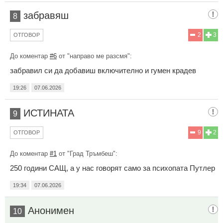
забравяш
8
2
3
ОТГОВОР
До коментар
#6
от "направо ме разсмя":
забравил си да добавиш включително и гумен крадев
19:26
07.06.2026
ИСТИНАТА
9
9
2
ОТГОВОР
До коментар
#1
от "Град Тръмбеш":
250 години САЩ, а у нас говорят само за психопата Путлер
19:34
07.06.2026
Анонимен
10