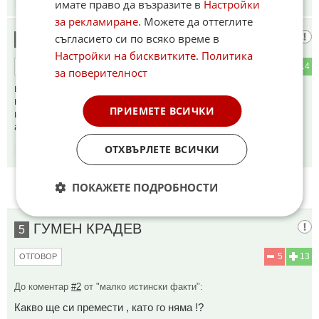
имате право да възразите в
Настройки
за рекламиране
. Можете да оттеглите
а преди
съгласието си по всяко време в
4
Настройки на бисквитките
.
Политика
1
14
ОТГОВОР
за поверителност
всичко се въртеше само около Тиквата
когото сега си къта чекмеджетата
ПРИЕМЕТЕ ВСИЧКИ
и радеви не го търсят
а искат да дигат данъците на тиквените поклонници
ОТХВЪРЛЕТЕ ВСИЧКИ
19:10
07.06.2026
ПОКАЖЕТЕ ПОДРОБНОСТИ
ГУМЕН КРАДЕВ
5
5
13
ОТГОВОР
До коментар
#2
от "малко истински факти":
Какво ще си премести , като го няма !?