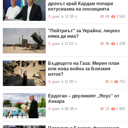
дронът край Кардам попари
ентусиазма на опозицията
днес в 12:38 ч.
69
3 563
"Пейтриът" за Украйна: лиценз
няма да има?
днес в 11:01 ч.
46
1 438
Бъдещето на Газа: Мирен план
или нова война за Близкия
изток?
днес в 11:00 ч.
0
753
Ердоган – двуликият „Янус“ от
Анкара
днес в 08:38 ч.
21
1 903