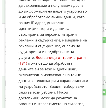
ромляни, много си приличат с тоя
да съхраняваме и получаваме достъп
Коментиран от
#9
до информация на вашето устройство
и да обработваме лични данни, като
19:03
07.06.2026
вашия IP адрес, уникални
идентификатори и данни за
малко истински факти
2
сърфиране, за персонализирани
реклами и съдържание, измерване на
19
8
ОТГОВОР
реклами и съдържание, анализ на
Колко са жалки разни либирастици ,единственото нещо
което осмисля жалкия им живот е да плюят иджафят по
аудиторията и подобряване на
Тръмп , а той пък Тръм направо ще си го премести ...
услугите.
Доставчици от трети страни
(181)
може също да обработват
Коментиран от
#5
,
#21
данните ви за тези и други цели,
19:06
07.06.2026
включително използване на точни
данни за геолокация и характеристики
сащисан кравар
3
на устройството. Вашият избор важи
само за този уебсайт. Някои
3
18
ОТГОВОР
доставчици може да разчитат на
250 години Тръмпония
законен интерес вместо на съгласие;
19:08
07.06.2026