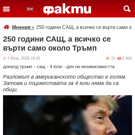
Мнения
»
250 години САЩ, а всичко се върти само о
250 години САЩ, а всичко се
върти само около Тръмп
7 Юни, 2026 19:01
21
2 826
доналд тръмп
-
сащ
-
4 юли
-
ден на независимостта
Разломът в американското общество е голям.
Затова и тържествата за 4 юли няма да са
общи.