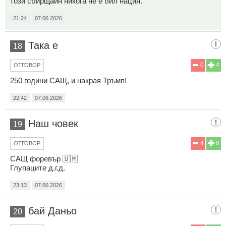
този сбирщайн никога не е бил нация.
21:24
07.06.2026
Така е
18
0
4
ОТГОВОР
250 години САЩ, и накрая Тръмп!
22:42
07.06.2026
Наш човек
19
4
0
ОТГОВОР
САЩ форевър 🇺🇲
Глупаците д.г.д.
23:13
07.06.2026
бай Даньо
20