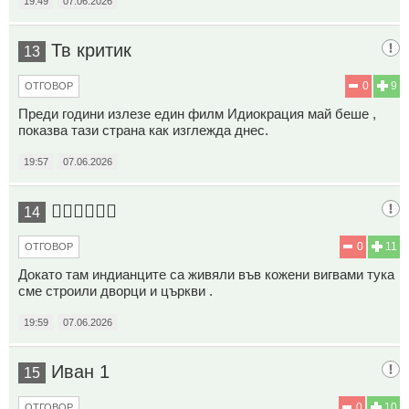
19:49
07.06.2026
Тв критик
13
0
9
ОТГОВОР
Преди години излезе един филм Идиокрация май беше ,
показва тази страна как изглежда днес.
19:57
07.06.2026
🏴‍☠️🏴‍☠️🏴‍☠️
14
0
11
ОТГОВОР
Докато там индианците са живяли във кожени вигвами тука
сме строили дворци и църкви .
19:59
07.06.2026
Иван 1
15
0
10
ОТГОВОР