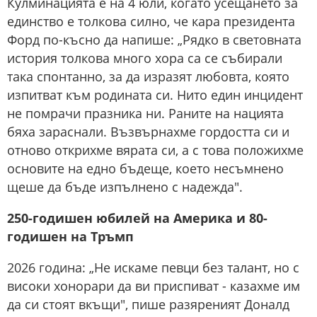
Кулминацията е на 4 юли, когато усещането за
единство е толкова силно, че кара президента
Форд по-късно да напише: „Рядко в световната
история толкова много хора са се събирали
така спонтанно, за да изразят любовта, която
изпитват към родината си. Нито един инцидент
не помрачи празника ни. Раните на нацията
бяха зараснали. Възвърнахме гордостта си и
отново открихме вярата си, а с това положихме
основите на едно бъдеще, което несъмнено
щеше да бъде изпълнено с надежда".
250-годишен юбилей на Америка и 80-
годишен на Тръмп
2026 година: „Не искаме певци без талант, но с
високи хонорари да ви приспиват - казахме им
да си стоят вкъщи", пише разяреният Доналд