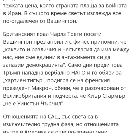
тежката цена, която страната плаща за войната
в Иран. В същото време светът изглежда все
по-отдалечен от Вашингтон.
Британският крал Чарлз Трети посети
Вашингтон през април и с финес припомни, че
„каквито и различия и несъгласия да има между
нас, ние сме единни в ангажимента си да
запазим демокрацията". Само дни преди това
Тръмп нападна вербално НАТО и го обяви за
„хартиен тигър", подигра се на френския
президент Макрон, обяви, че е разочарован от
Великобритания и подчерта, че Киър Стармър
„не е Уинстън Чърчил".
Отношенията на САЩ със света са в
изключително трудна фаза, но отношенията
вътре в Америка са още по-драматични.