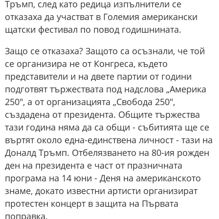
Тръмп, след като редица изпълнители се
отказаха да участват в Големия американски
щатски фестивал по повод годишнината.
Защо се отказаха? Защото са осъзнали, че той
се организира не от Конгреса, където
представители и на двете партии от години
подготвят тържествата под надслова „Америка
250", а от организацията „Свобода 250",
създадена от президента. Общите тържества
тази година няма да са общи - събитията ще се
въртят около една-единствена личност - тази на
Доналд Тръмп. Отбелязването на 80-ия рожден
ден на президента е част от празничната
програма на 14 юни - Деня на американското
знаме, докато известни артисти организират
протестен концерт в защита на Първата
поправка.