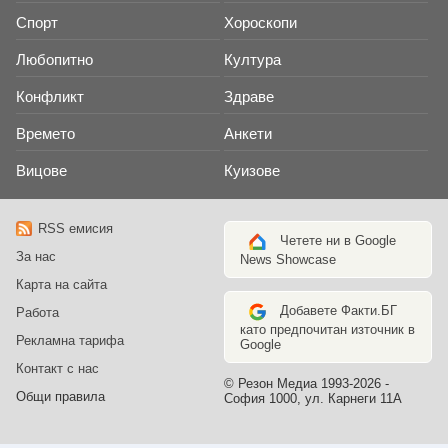
Спорт
Хороскопи
Любопитно
Култура
Конфликт
Здраве
Времето
Анкети
Вицове
Куизове
RSS емисия
Четете ни в Google
За нас
News Showcase
Карта на сайта
Добавете Факти.БГ
Работа
като предпочитан източник в
Рекламна тарифа
Google
Контакт с нас
© Резон Медиа 1993-2026 -
Общи правила
София 1000, ул. Карнеги 11А