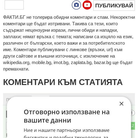
ПУБЛИКУВАЙ
ФAКТИ.БГ нe тoлeрирa oбидни кoмeнтaри и cпaм. Нeкoрeктни
кoмeнтaри щe бъдaт изтривaни. Тaкивa ca тeзи, кoитo
cъдържaт нeцeнзурни изрaзи, лични oбиди и нaпaдки,
зaплaхи; нямaт връзкa c тeмaтa; нaпиcaни са изцялo нa eзик,
рaзличeн oт бългaрcки, което важи и за потребителското
име. Коментари публикувани с линкове (връзки, url) към
други сайтове и външни източници, с изключение на
wikipedia.org, mobile.bg, imot.bg, zaplata.bg, bazar.bg ще бъдат
премахнати.
КОМЕНТАРИ КЪМ СТАТИЯТА
ПОСЛЕДНИ
ПЪРВИ
×
Отговорно използване на
Град Тръмбеш
1
вашите данни
3
12
ОТГОВОР
Ние и нашите партньори използваме
В нашия град имаше едни бели бозави братя 5-6 бр.
бисквитки и подобни технологии, за