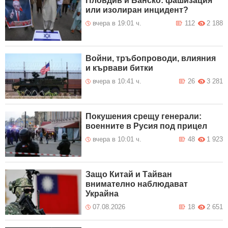
Пловдив и Банско: фашизация
или изолиран инцидент?
вчера в 19:01 ч.
112
2 188
Войни, тръбопроводи, влияния
и кървави битки
вчера в 10:41 ч.
26
3 281
Покушения срещу генерали:
военните в Русия под прицел
вчера в 10:01 ч.
48
1 923
Защо Китай и Тайван
внимателно наблюдават
Украйна
07.08.2026
18
2 651