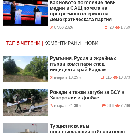
Как новото поколение леви
медии в САЩ помага на
прогресивното крило на
Демократическата партия
07.08.2026
20
1 769
ТОП 5
ЧЕТЕНИ
|
КОМЕНТИРАНИ
|
НОВИ
Румъния, Русия и Украйна с
първи коментари след
инцидента край Кардам
вчера в 18:25 ч.
115
10 073
Рокади и тежки загуби за ВСУ в
Запорожие и Донбас
вчера в 21:38 ч.
318
7 786
Турция иска към
новосъздадения отбранителен