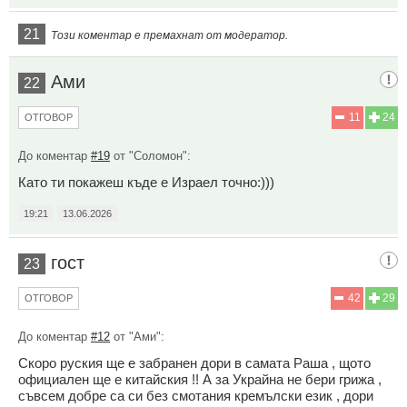
21
Този коментар е премахнат от модератор.
Ами
22
11
24
ОТГОВОР
До коментар
#19
от "Соломон":
Като ти покажеш къде е Израел точно:)))
19:21
13.06.2026
гост
23
42
29
ОТГОВОР
До коментар
#12
от "Ами":
Скоро руския ще е забранен дори в самата Раша , щото
официален ще е китайския !! А за Украйна не бери грижа ,
съвсем добре са си без смотания кремълски език , дори