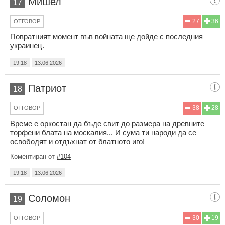
Мишел
17
27
36
ОТГОВОР
Повратният момент във войната ще дойде с последния
украинец.
19:18
13.06.2026
Патриот
18
38
28
ОТГОВОР
Време е оркостан да бъде свит до размера на древните
торфени блата на москалия... И сума ти народи да се
освободят и отдъхнат от блатното иго!
Коментиран от
#104
19:18
13.06.2026
Соломон
19
30
19
ОТГОВОР