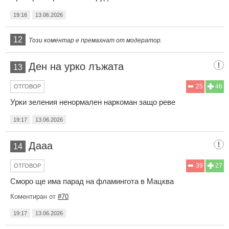
19:16
13.06.2026
12
Този коментар е премахнат от модератор.
Ден на урко лъжата
13
25
46
ОТГОВОР
Урки зеления ненормален наркоман защо реве
19:17
13.06.2026
Дааа
14
39
27
ОТГОВОР
Сморо ще има парад на фламингота в Мацква
Коментиран от
#70
19:17
13.06.2026