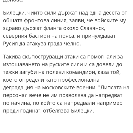
Билецки, чиито сили държат над една десета от
общата фронтова линия, заяви, че войските му
здраво държат фланга около Славянск,
северния бастион на пояса, и принуждават
Русия да атакува града челно.
Такива скъпоструващи атаки са помогнали за
изтощаването на руските сили и са довели до
тежки загуби на полеви командири, каза той,
което определи като професионална
деградация на московските военни. "Липсата на
персонал вече не им позволява да напредват
по начина, по който са напредвали например
преди година", отбелязва Билецки.