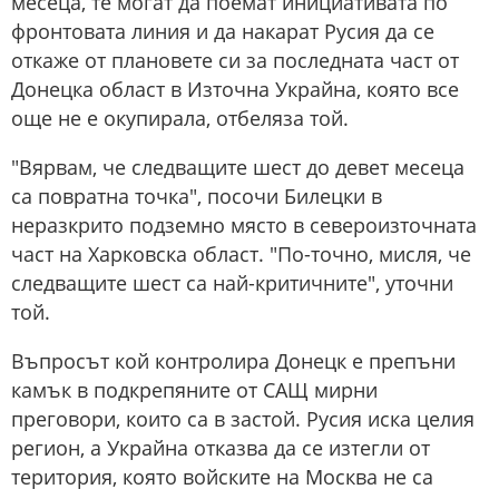
месеца, те могат да поемат инициативата по
фронтовата линия и да накарат Русия да се
откаже от плановете си за последната част от
Донецка област в Източна Украйна, която все
още не е окупирала, отбеляза той.
"Вярвам, че следващите шест до девет месеца
са повратна точка", посочи Билецки в
неразкрито подземно място в североизточната
част на Харковска област. "По-точно, мисля, че
следващите шест са най-критичните", уточни
той.
Въпросът кой контролира Донецк е препъни
камък в подкрепяните от САЩ мирни
преговори, които са в застой. Русия иска целия
регион, а Украйна отказва да се изтегли от
територия, която войските на Москва не са