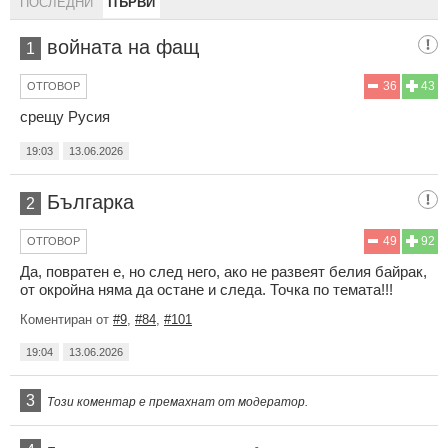
ПОСЛЕДНИ
ПЪРВИ
войната на фащ
1
36
43
ОТГОВОР
срещу Русия
19:03
13.06.2026
Българка
2
49
92
ОТГОВОР
Да, повратен е, но след него, ако не развеят белия байрак,
от окройна няма да остане и следа. Точка по темата!!!
Коментиран от
#9
,
#84
,
#101
19:04
13.06.2026
3
Този коментар е премахнат от модератор.