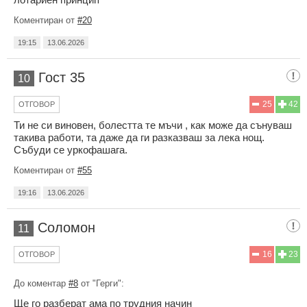
Коментиран от
#20
19:15
13.06.2026
Гост 35
10
25
42
ОТГОВОР
Ти не си виновен, болестта те мъчи , как може да сънуваш
такива работи, та даже да ги разказваш за лека нощ.
Събуди се уркофашага.
Коментиран от
#55
19:16
13.06.2026
Соломон
11
16
23
ОТГОВОР
До коментар
#8
от "Герги":
Ще го разберат ама по трудния начин