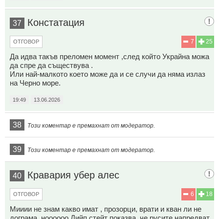
Констатация
37
7
25
ОТГОВОР
Да идва такъв преломен момент ,след който Украйна можа
да спре да съществува .
Или най-малкото което може да и се случи да няма излаз
на Черно море.
19:49
13.06.2026
38
Този коментар е премахнат от модератор.
39
Този коментар е премахнат от модератор.
Кравария убер алес
40
6
18
ОТГОВОР
Мииии не знам какво имат , прозорци, врати и кван ли не
дограма, ноооооо Дийп стейт показва, че русите напредват