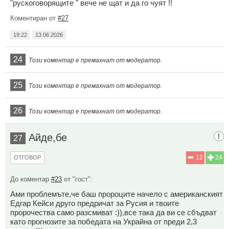
"рускоговорящите " вече не щат и да го чуят !!
Коментиран от
#27
19:22
13.06.2026
24
Този коментар е премахнат от модератор.
25
Този коментар е премахнат от модератор.
26
Този коментар е премахнат от модератор.
Айде,бе
27
12
24
ОТГОВОР
До коментар
#23
от "гост":
Ами проблемъте,че баш пророците начело с американският
Едгар Кейси друго предричат за Русия и твоите
пророчества само разсмиват :)),все така да ви се сбъдват
като прогнозите за победата на Украйна от преди 2,3