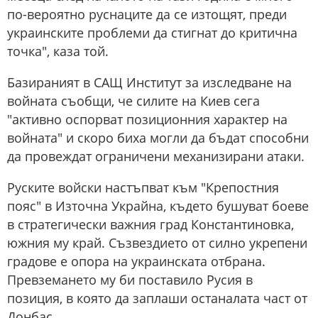
по-вероятно руснаците да се изтощят, преди
украинските проблеми да стигнат до критична
точка", каза той.
Базираният в САЩ Институт за изследване на
войната съобщи, че силите на Киев сега
"активно оспорват позиционния характер на
войната" и скоро биха могли да бъдат способни
да провеждат ограничени механизирани атаки.
Руските войски настъпват към "Крепостния
пояс" в Източна Украйна, където бушуват боеве
в стратегически важния град Константиновка,
южния му край. Съзвездието от силно укрепени
градове е опора на украинската отбрана.
Превземането му би поставило Русия в
позиция, в която да заплаши останалата част от
Донбас.