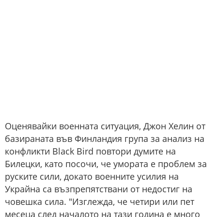
Оценявайки военната ситуация, Джон Хелин от
базираната във Финландия група за анализ на
конфликти Black Bird повтори думите на
Билецки, като посочи, че умората е проблем за
руските сили, докато военните усилия на
Украйна са възпрепятствани от недостиг на
човешка сила. "Изглежда, че четири или пет
месеца след началото на тази година е много