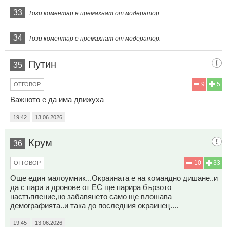
33
Този коментар е премахнат от модератор.
34
Този коментар е премахнат от модератор.
Путин
35
9
5
ОТГОВОР
Важното е да има движуха
19:42
13.06.2026
Крум
36
10
33
ОТГОВОР
Още един малоумник...Окраината е на командно дишане..и
да с пари и дронове от ЕС ще парира бързото
настъпление,но забавянето само ще влошава
демографията..и така до последния окраинец....
19:45
13.06.2026