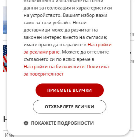
включително използване на точни
данни за геолокация и характеристики
За операции на НАТО! САЩ
на устройството. Вашият избор важи
планират съкращаване на
самолети и военноморски сили
само за този уебсайт. Някои
в Европа
доставчици може да разчитат на
12.06.2026
10
1 519
законен интерес вместо на съгласие;
имате право да възразите в
Настройки
Путин, Тръмп, Нетаняху:
за рекламиране
. Можете да оттеглите
войнолюбци управляват света?
съгласието си по всяко време в
10.06.2026
54
2 729
Настройки на бисквитките
.
Политика
за поверителност
ПРИЕМЕТЕ ВСИЧКИ
ОТХВЪРЛЕТЕ ВСИЧКИ
Напиши коментар:
ПОКАЖЕТЕ ПОДРОБНОСТИ