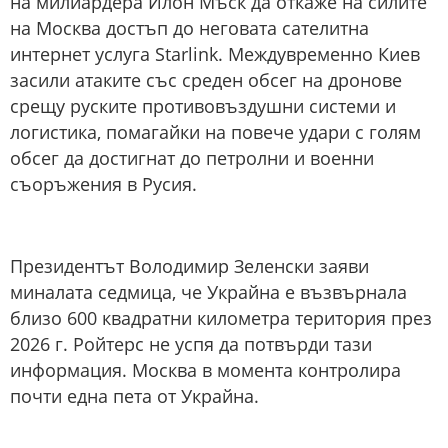
на милиардера Илон Мъск да откаже на силите
на Москва достъп до неговата сателитна
интернет услуга Starlink. Междувременно Киев
засили атаките със среден обсег на дронове
срещу руските противовъздушни системи и
логистика, помагайки на повече удари с голям
обсег да достигнат до петролни и военни
съоръжения в Русия.
Президентът Володимир Зеленски заяви
миналата седмица, че Украйна е възвърнала
близо 600 квадратни километра територия през
2026 г. Ройтерс не успя да потвърди тази
информация. Москва в момента контролира
почти една пета от Украйна.