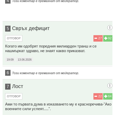
4
Този коментар е премахнат от модератор.
Свръх дефицит
5
27
92
ОТГОВОР
Когато им одобрят поредния милиарден транш и се
нашмъркат здраво, не знаят какво приказват.
19:09
13.06.2026
6
Този коментар е премахнат от модератор.
Лост
7
22
64
ОТГОВОР
Ами то първата дума в изказването му е красноречива-"Ако
военните сили успеят.....".