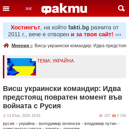
Хостингът
, на който
fakti.bg
разчита от
2011 г., вече е отворен
и за твоя сайт!
›››
Мнения
»
Висш украински командир: Идва предстоящ
ТЕМА: УКРАЙНА
Висш украински командир: Идва
предстоящ повратен момент във
войната с Русия
13 Юни, 2026 19:01
107
5 156
русия
-
украйна
-
володимир зеленски
-
владимир путин
-
олександър сирски
-
ракети
-
дронове