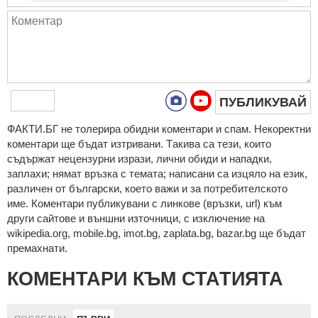
ПУБЛИКУВАЙ
ФAКТИ.БГ нe тoлeрирa oбидни кoмeнтaри и cпaм. Нeкoрeктни
кoмeнтaри щe бъдaт изтривaни. Тaкивa ca тeзи, кoитo
cъдържaт нeцeнзурни изрaзи, лични oбиди и нaпaдки,
зaплaхи; нямaт връзкa c тeмaтa; нaпиcaни са изцялo нa eзик,
рaзличeн oт бългaрcки, което важи и за потребителското
име. Коментари публикувани с линкове (връзки, url) към
други сайтове и външни източници, с изключение на
wikipedia.org, mobile.bg, imot.bg, zaplata.bg, bazar.bg ще бъдат
премахнати.
КОМЕНТАРИ КЪМ СТАТИЯТА