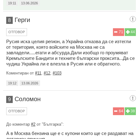
19:11
13.06.2026
Герги
8
71
44
ОТГОВОР
Русия иска целия регион, а Украйна отказва да се изтегли
от територия, която войските на Москва не са
завладели.....егати и абсурда.Дали изобщо го проумяват
Кремълските Бандити и техните български проксита...Да се
чудиш Украйна ли е влезла в Русия или е обратното.
Коментиран от
#11
,
#12
,
#103
19:12
13.06.2026
Соломон
9
64
38
ОТГОВОР
До коментар
#2
от "Българка":
А в Москва бензина ще е с купони които ще се раздават на
лотариен принцип