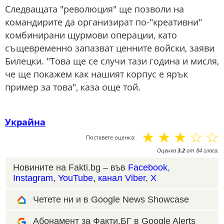
Следващата "революция" ще позволи на
командирите да организират по-"креативни"
комбинирани щурмови операции, като
същевременно запазват ценните войски, заяви
Билецки. "Това ще се случи тази година и мисля,
че ще покажем как нашият корпус е ярък
пример за това", каза още той.
Украйна
☆
☆
☆
☆
☆
Поставете оценка:
Оценка
3.2
от
84
гласа.
Новините на Fakti.bg – във
Facebook
,
Instagram
,
YouTube
,
канал Viber
,
X
Четете ни и в Google News Showcase
Абонамент за Факти.БГ в Google Alerts