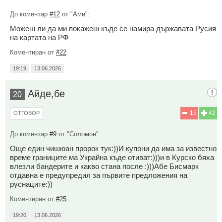
До коментар
#12
от "Ами":
Можеш ли да ми покажеш къде се намира държавата Русия
на картата на РФ
Коментиран от
#22
19:19
13.06.2026
Айде,бе
20
15
42
ОТГОВОР
До коментар
#9
от "Соломон":
Още един чишюан пророк тук:))И купони да има за известно
време границите ма Украйна къде отиват:)))и в Курско бяха
влезли бандерите и какво стана после :)))Абе Бисмарк
отдавна е предупредил за първите предложения на
руснаците:))
Коментиран от
#25
19:20
13.06.2026