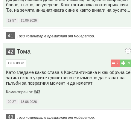
бавно, тъжно, но уверено. Константиновка почти приключи.
Т.е. на земята инициативата сине е както винаги на русите...
19:57
13.06.2026
41
Този коментар е премахнат от модератор.
Тома
42
7
19
ОТГОВОР
Като гледаме какво става в Константиновка и как обръча се
затяга около укрите единствено е възможно да станат на
гълъби за повратния момент и да излетят
Коментиран от
#43
20:27
13.06.2026
43
Този коментар е премахнат от модератор.
44
Този коментар е премахнат от модератор.