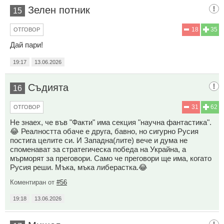
Зелен потник
15
18
35
ОТГОВОР
Дай пари!
19:17
13.06.2026
Съдията
16
31
62
ОТГОВОР
Не знаех, че във "Факти" има секция "научна фантастика".
😂 Реалността обаче е друга, бавно, но сигурно Русия
постига целите си. И Западна(лите) вече и дума не
споменават за стратегическа победа на Украйна, а
мърморят за преговори. Само че преговори ще има, когато
Русия реши. Мъка, мъка либерастка.😂
Коментиран от
#56
19:18
13.06.2026