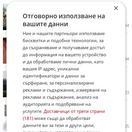
×
Невъзможна мишена! Защо
руската ПВО не успява да спре
Отговорно използване на
украинските дронове?
вашите данни
18.06.2026
149
5 464
Ние и нашите партньори използваме
бисквитки и подобни технологии, за
Еманюел Макрон: Всички са
единодушни! Балансът на
да съхраняваме и получаваме достъп
силите е в полза на Украйна
до информация на вашето устройство
17.06.2026
198
4 994
и да обработваме лични данни, като
вашия IP адрес, уникални
Засилена кампания на Украйна!
идентификатори и данни за
Командването на руския флот
сърфиране, за персонализирани
бяга от Крим
реклами и съдържание, измерване на
15.06.2026
158
6 023
реклами и съдържание, анализ на
аудиторията и подобряване на
Какво всъщност стои зад
услугите.
Доставчици от трети страни
спирането на българските
(181)
може също да обработват
оръжейни доставки за Украйна
данните ви за тези и други цели,
14.06.2026
129
5 425