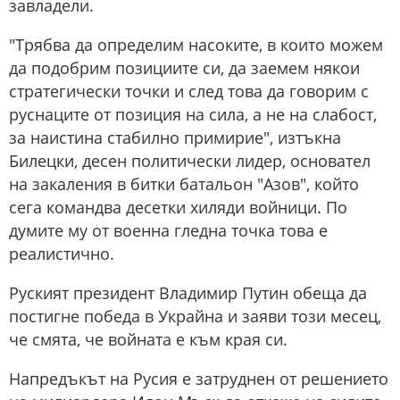
завладели.
"Трябва да определим насоките, в които можем
да подобрим позициите си, да заемем някои
стратегически точки и след това да говорим с
руснаците от позиция на сила, а не на слабост,
за наистина стабилно примирие", изтъкна
Билецки, десен политически лидер, основател
на закаления в битки батальон "Азов", който
сега командва десетки хиляди войници. По
думите му от военна гледна точка това е
реалистично.
Руският президент Владимир Путин обеща да
постигне победа в Украйна и заяви този месец,
че смята, че войната е към края си.
Напредъкът на Русия е затруднен от решението