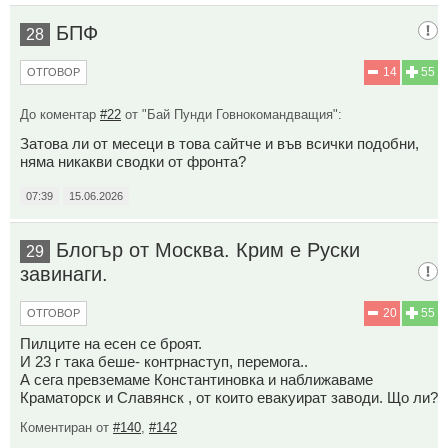
БПФ
28
14
55
ОТГОВОР
До коментар
#22
от "Бай Пунди Говнокомандващия":
Затова ли от месеци в това сайтче и във всички подобни,
няма никакви сводки от фронта?
07:39
15.06.2026
Блогър от Москва. Крим е Руски
29
завинаги.
20
55
ОТГОВОР
Пилците на есен се броят.
И 23 г така беше- контрнаступ, перемога..
А сега превземаме Константиновка и наближаваме
Краматорск и Славянск , от които евакуират заводи. Що ли?
Коментиран от
#140
,
#142