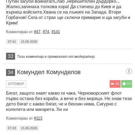
Путин загуби войната!!Слаб ,нерешителен дърдорко...
Жалко,загинаха толкова хора! Да стигнеш до Киев и да
върнеш войските.Хвана се на лъжиге на Запада. Втори
Горбачов! Сега от страх ще сключи примирие и ща загуби и
Крим!
Коментиран от
#47
,
#74
,
#141
07:41
15.06.2026
33
Този коментар е премахнат от модератор.
Комундел Комунделов
34
46
24
ОТГОВОР
Бягат, защото знаят какво ги чака. Черноморският флот
първо остана без кораби, а вече и без моряци. Не знам тези
дето бягат с какво бягат, че и бензин няма. Сигурно с
колелета или магарета. Хи хи
Коментиран от
#113
07:43
15.06.2026