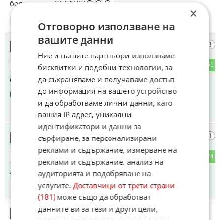
бедзин-нема БЕГАНЕ!😂😂😂
×
07:35
15.06.2026
Отговорно използване на
вашите данни
КАЯ КАЛАС
17
Ние и нашите партньори използваме
19
61
ОТГОВОР
бисквитки и подобни технологии, за
да съхраняваме и получаваме достъп
Снощи превзела Севастопол.
до информация на вашето устройство
Коментиран от
#23
и да обработваме лични данни, като
07:35
15.06.2026
вашия IP адрес, уникални
идентификатори и данни за
000
сърфиране, за персонализирани
18
реклами и съдържание, измерване на
18
74
ОТГОВОР
реклами и съдържание, анализ на
Лъжите тук не спират, но това няма да промени нищо.
аудиторията и подобряване на
услугите.
Доставчици от трети страни
07:36
15.06.2026
(181)
може също да обработват
данните ви за тези и други цели,
19
Този коментар е премахнат от модератор.