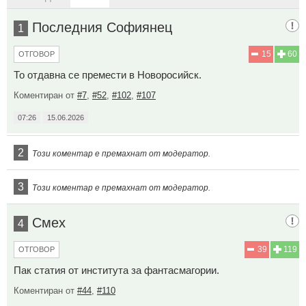
Последния Софиянец
1
15
60
ОТГОВОР
То отдавна се премести в Новоросийск.
Коментиран от
#7
,
#52
,
#102
,
#107
07:26
15.06.2026
2
Този коментар е премахнат от модератор.
3
Този коментар е премахнат от модератор.
Смех
4
39
119
ОТГОВОР
Пак статия от института за фантасмагории.
Коментиран от
#44
,
#110