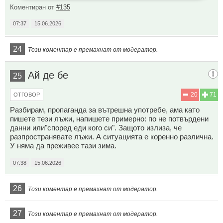
Коментиран от
#135
07:37
15.06.2026
24
Този коментар е премахнат от модератор.
Ай де бе
25
20
71
ОТГОВОР
Разбирам, пропаганда за вътрешна употребе, ама като
пишете тези лъжи, напишете примерно: по не потвърдени
данни или"според еди кого си". Защото излиза, че
разпространявате лъжи. А ситуацията е коренно различна.
У няма да преживее тази зима.
07:38
15.06.2026
26
Този коментар е премахнат от модератор.
27
Този коментар е премахнат от модератор.