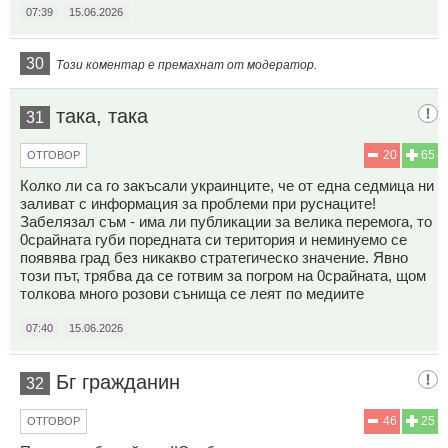
07:39
15.06.2026
30
Този коментар е премахнат от модератор.
така, така
31
20
65
ОТГОВОР
Колко ли са го закъсали украинците, че от една седмица ни
заливат с информация за проблеми при руснаците!
Забелязал съм - има ли публикации за велика перемога, то
0срайната губи поредната си територия и неминуемо се
появява град без никакво стратегическо значение. Явно
този път, трябва да се готвим за погром на 0срайната, щом
толкова много розови сънища се леят по медиите
07:40
15.06.2026
Бг гражданин
32
46
25
ОТГОВОР