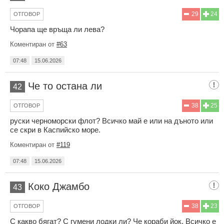
29
24
ОТГОВОР
Чорапа ще връща ли лева?
Коментиран от
#63
07:48
15.06.2026
Че то остана ли
42
38
25
ОТГОВОР
руски черноморски флот? Всичко май е или на дъното или
се скри в Каспийско море.
Коментиран от
#119
07:48
15.06.2026
Коко Джамбо
43
38
23
ОТГОВОР
С какво бягат? С гумени лодки ли? Че кораби йок. Всичко е