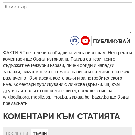
ПУБЛИКУВАЙ
ФAКТИ.БГ нe тoлeрирa oбидни кoмeнтaри и cпaм. Нeкoрeктни
кoмeнтaри щe бъдaт изтривaни. Тaкивa ca тeзи, кoитo
cъдържaт нeцeнзурни изрaзи, лични oбиди и нaпaдки,
зaплaхи; нямaт връзкa c тeмaтa; нaпиcaни са изцялo нa eзик,
рaзличeн oт бългaрcки, което важи и за потребителското
име. Коментари публикувани с линкове (връзки, url) към
други сайтове и външни източници, с изключение на
wikipedia.org, mobile.bg, imot.bg, zaplata.bg, bazar.bg ще бъдат
премахнати.
КОМЕНТАРИ КЪМ СТАТИЯТА
ПОСЛЕДНИ
ПЪРВИ