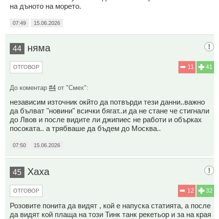
на дъното на морето.
07:49
15.06.2026
няма
44
11
41
ОТГОВОР
До коментар
#4
от "Смех":
независим източник окйто да потвърди тези данни..важно
да бълват "новини" всички бягат..и да не стане че стигнали
до Лвов и после видите ли джипиес не работи и обърках
посоката.. а трябваше да бъдем до Москва..
07:50
15.06.2026
Хаха
45
12
32
ОТГОВОР
Розовите понита да видят , кой е напуска статията, а после
да видят кой плаща на този Тинк танк рекетьор и за на края