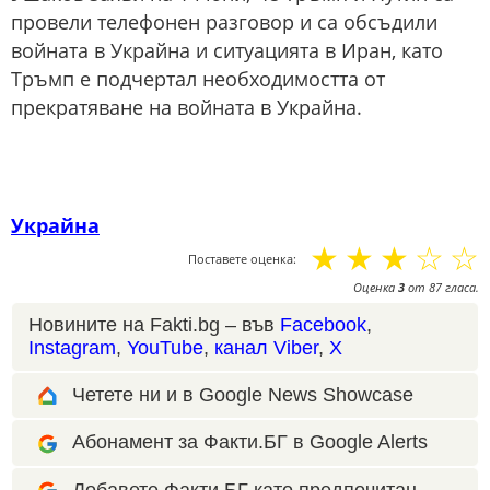
провели телефонен разговор и са обсъдили
войната в Украйна и ситуацията в Иран, като
Тръмп е подчертал необходимостта от
прекратяване на войната в Украйна.
Украйна
☆
☆
☆
☆
☆
Поставете оценка:
Оценка
3
от
87
гласа.
Новините на Fakti.bg – във
Facebook
,
Instagram
,
YouTube
,
канал Viber
,
X
Четете ни и в Google News Showcase
Абонамент за Факти.БГ в Google Alerts
Добавете Факти.БГ като предпочитан