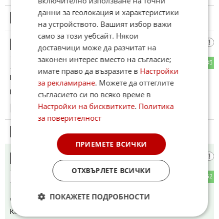
включително използване на точни
данни за геолокация и характеристики
20
Този коментар е премахнат от модератор.
на устройството. Вашият избор важи
само за този уебсайт. Някои
Българин
21
доставчици може да разчитат на
законен интерес вместо на съгласие;
61
35
ОТГОВОР
имате право да възразите в
Настройки
ВСУ отрязаха Крим.
за рекламиране
. Можете да оттеглите
Коментиран от
#103
съгласието си по всяко време в
Настройки на бисквитките
.
Политика
07:37
15.06.2026
за поверителност
22
Този коментар е премахнат от модератор.
ПРИЕМЕТЕ ВСИЧКИ
А ГДЕ
23
ОТХВЪРЛЕТЕ ВСИЧКИ
15
52
ОТГОВОР
ПОКАЖЕТЕ ПОДРОБНОСТИ
До коментар
#17
от "КАЯ КАЛАС":
Кая Калната ?