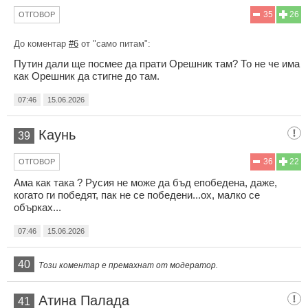
35
26
ОТГОВОР
До коментар
#6
от "само питам":
Путин дали ще посмее да прати Орешник там? То не че има
как Орешник да стигне до там.
07:46
15.06.2026
Каунь
39
36
22
ОТГОВОР
Ама как така ? Русия не може да бъд епобедена, даже,
когато ги победят, пак не се победени...ох, малко се
обърках...
07:46
15.06.2026
40
Този коментар е премахнат от модератор.
Атина Палада
41