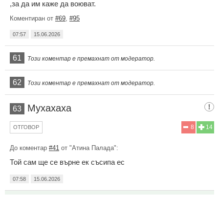
,за да им каже да воюват.
Коментиран от
#69
,
#95
07:57
15.06.2026
61
Този коментар е премахнат от модератор.
62
Този коментар е премахнат от модератор.
Мухахаха
63
8
14
ОТГОВОР
До коментар
#41
от "Атина Палада":
Той сам ще се върне ек съсипа ес
07:58
15.06.2026
ти и всички като теб
64