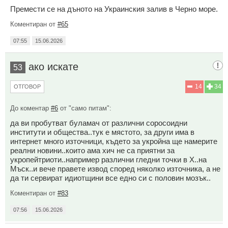
Премести се на дъното на Украинския залив в Черно море.
Коментиран от
#65
07:55
15.06.2026
ако искате
53
14
34
ОТГОВОР
До коментар
#6
от "само питам":
да ви пробутват буламач от различни соросоидни
институти и общества..тук е мястото, за други има в
интернет много източници, където за укройна ще намерите
реални новини..които ама хич не са приятни за
укропейтриоти..например различни гледни точки в Х..на
Мъск..и вече правете извод според няколко източника, а не
да ти сервират идиотщини все едно си с половин мозък..
Коментиран от
#83
07:56
15.06.2026