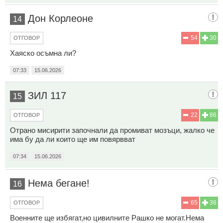
Дон Корлеоне
14
54
30
ОТГОВОР
Хаяско осъмна ли?
07:33
15.06.2026
ЗИЛ 117
15
22
86
ОТГОВОР
Отрано мисирити започнали да промиват мозъци, жалко че
има бу да ли които ще им повярвват
07:34
15.06.2026
Нема бегане!
16
65
36
ОТГОВОР
Военните ще избягат,но цивилните Рашко не могат.Нема