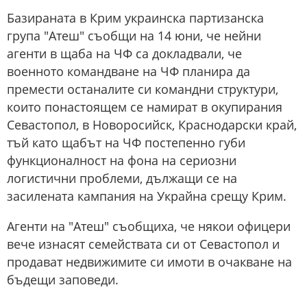
Базираната в Крим украинска партизанска
група "Атеш" съобщи на 14 юни, че нейни
агенти в щаба на ЧФ са докладвали, че
военното командване на ЧФ планира да
премести останалите си командни структури,
които понастоящем се намират в окупирания
Севастопол, в Новоросийск, Краснодарски край,
тъй като щабът на ЧФ постепенно губи
функционалност на фона на сериозни
логистични проблеми, дължащи се на
засилената кампания на Украйна срещу Крим.
Агенти на "Атеш" съобщиха, че някои офицери
вече изнасят семействата си от Севастопол и
продават недвижимите си имоти в очакване на
бъдещи заповеди.