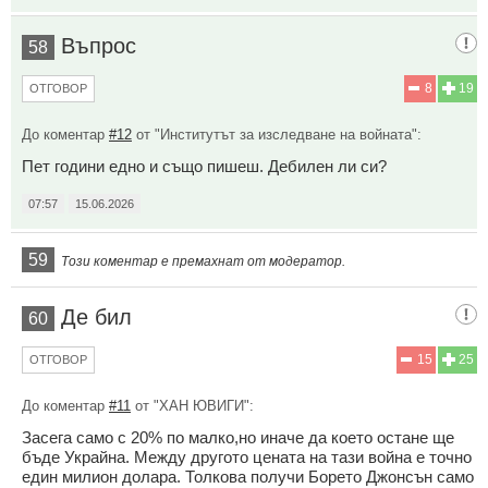
Въпрос
58
8
19
ОТГОВОР
До коментар
#12
от "Институтът за изследване на войната":
Пет години едно и също пишеш. Дебилен ли си?
07:57
15.06.2026
59
Този коментар е премахнат от модератор.
Де бил
60
15
25
ОТГОВОР
До коментар
#11
от "ХАН ЮВИГИ":
Засега само с 20% по малко,но иначе да което остане ще
бъде Украйна. Между другото цената на тази война е точно
един милион долара. Толкова получи Борето Джонсън само