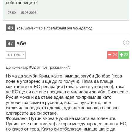
собствениците!
07:50
15.06.2026
46
Този коментар е премахнат от модератор.
абе
47
24
22
ОТГОВОР
До коментар
#32
от "Бг гражданин":
Няма да загуби Крим, както няма да загуби Донбас (това
поне е уговорено и ще ди го получи). Няма да плаща
мечтаните от ЕС репарации (това също е уговорено), така
че ЕС ще си остане прецакан с милиарди загуба. Бизнеса с
Русия може и да стане една идея по-приемлив като
условия за самите руснаци, но.........чувството, че е
сключил поредната сделка, удовлетворяваща основно
олигарсите ще си остане.
Формално, Путин върна Русия на масата на големите.
Русия вече е по-голям фактор в международен план от ЕС,
но какво от това. Както си отбелязал, имаше шанс да