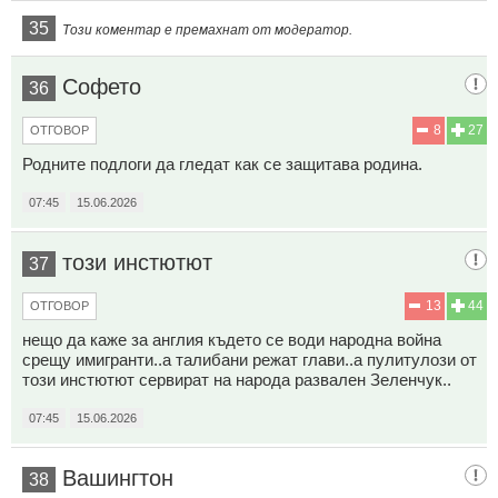
35
Този коментар е премахнат от модератор.
Софето
36
8
27
ОТГОВОР
Родните подлоги да гледат как се защитава родина.
07:45
15.06.2026
този инстютют
37
13
44
ОТГОВОР
нещо да каже за англия където се води народна война
срещу имигранти..а талибани режат глави..а пулитулози от
този инстютют сервират на народа развален Зеленчук..
07:45
15.06.2026
Вашингтон
38