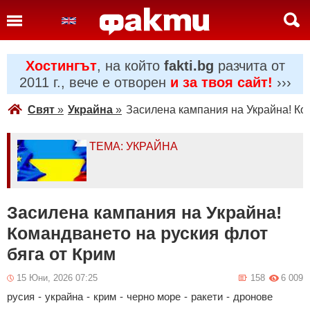
Хостингът
, на който
fakti.bg
разчита от
2011 г., вече е отворен
и за твоя сайт!
›››
Свят
»
Украйна
»
Засилена кампания на Украйна! Ко
ТЕМА: УКРАЙНА
Засилена кампания на Украйна!
Командването на руския флот
бяга от Крим
15 Юни, 2026 07:25
158
6 009
русия
-
украйна
-
крим
-
черно море
-
ракети
-
дронове