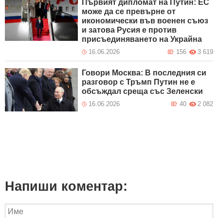
Първият дипломат на Путин: ЕС
може да се превърне от
икономически във военен съюз
и затова Русия е против
присъединяването на Украйна
16.06.2026
156
3 619
Говори Москва: В последния си
разговор с Тръмп Путин не е
обсъждал среща със Зеленски
16.06.2026
40
2 082
Напиши коментар: