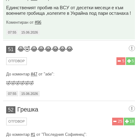
Единственият пробив на ВСУ от десетки месеци е към
военните гробища ,колегите в Украйна под пари останаха !
Коментиран от
#96
07:55
15.06.2026
😂🤣😂😂😂😂😂😂
51
5
5
ОТГОВОР
До коментар
#47
от "абе":
🤣🤣🤣🤣🤣🤣
07:55
15.06.2026
Грешка
52
25
18
ОТГОВОР
До коментар
#1
от "Последния Софиянец":