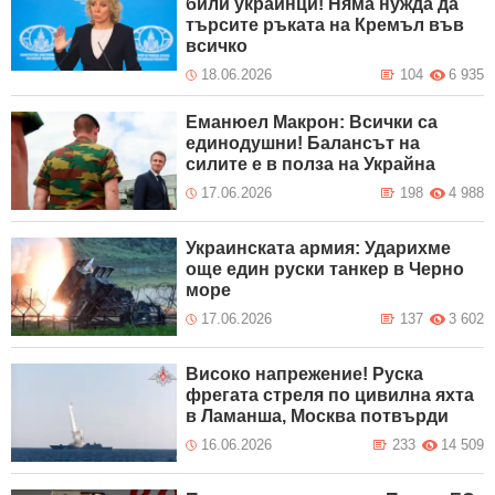
били украинци! Няма нужда да
търсите ръката на Кремъл във
всичко
18.06.2026
104
6 935
Еманюел Макрон: Всички са
единодушни! Балансът на
силите е в полза на Украйна
17.06.2026
198
4 988
Украинската армия: Ударихме
още един руски танкер в Черно
море
17.06.2026
137
3 602
Високо напрежение! Руска
фрегата стреля по цивилна яхта
в Ламанша, Москва потвърди
16.06.2026
233
14 509