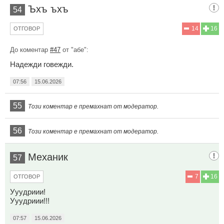
Ъхъ ъхъ
54
14
16
ОТГОВОР
До коментар
#47
от "абе":
Надежди говежди.
07:56
15.06.2026
55
Този коментар е премахнат от модератор.
56
Този коментар е премахнат от модератор.
Механик
57
7
16
ОТГОВОР
Ууудриии!
Ууудриии!!!
07:57
15.06.2026