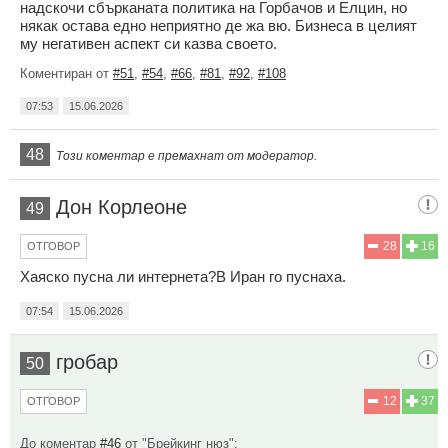
надскочи сбърканата политика на Горбачов и Елцин, но
някак остава едно неприятно де жа вю. Бизнеса в целият
му негативен аспект си казва своето.
Коментиран от
#51
,
#54
,
#66
,
#81
,
#92
,
#108
07:53
15.06.2026
48
Този коментар е премахнат от модератор.
Дон Корлеоне
49
28
16
ОТГОВОР
Хаяско пусна ли интернета?В Иран го пуснаха.
07:54
15.06.2026
гробар
50
12
37
ОТГОВОР
До коментар
#46
от "Брейкинг нюз":