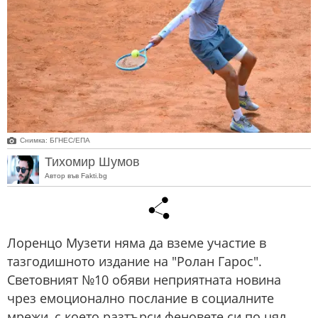
Снимка: БГНЕС/EПA
Тихомир Шумов
Автор във Fakti.bg
Лоренцо Музети няма да вземе участие в
тазгодишното издание на "Ролан Гарос".
Световният №10 обяви неприятната новина
чрез емоционално послание в социалните
мрежи, с което разтърси феновете си по цял