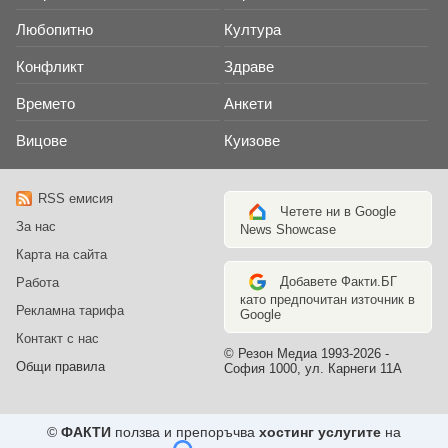
Любопитно
Култура
Конфликт
Здраве
Времето
Анкети
Вицове
Куизове
RSS емисия
Четете ни в Google
За нас
News Showcase
Карта на сайта
Добавете Факти.БГ
Работа
като предпочитан източник в
Рекламна тарифа
Google
Контакт с нас
© Резон Медиа 1993-2026 -
Общи правила
София 1000, ул. Карнеги 11А
©
ФАКТИ
ползва и препоръчва
хостинг услугите
на