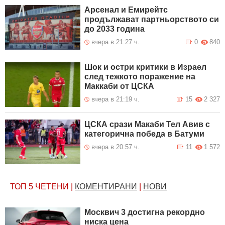
Арсенал и Емирейтс
продължават партньорството си
до 2033 година
вчера в 21:27 ч.
0
840
Шок и остри критики в Израел
след тежкото поражение на
Маккаби от ЦСКА
вчера в 21:19 ч.
15
2 327
ЦСКА срази Макаби Тел Авив с
категорична победа в Батуми
вчера в 20:57 ч.
11
1 572
ТОП 5
ЧЕТЕНИ
|
КОМЕНТИРАНИ
|
НОВИ
Москвич 3 достигна рекордно
ниска цена