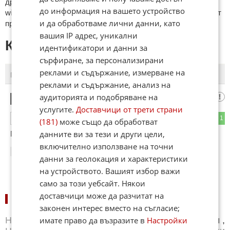
други сайтове и външни източници, с изключение на
до информация на вашето устройство
wikipedia.org, mobile.bg, imot.bg, zaplata.bg, bazar.bg ще бъдат
и да обработваме лични данни, като
премахнати.
вашия IP адрес, уникални
КОМЕНТАРИ КЪМ СТАТИЯТА
идентификатори и данни за
сърфиране, за персонализирани
реклами и съдържание, измерване на
ПОСЛЕДНИ
ПЪРВИ
реклами и съдържание, анализ на
аудиторията и подобряване на
Бай Дончо
1
услугите.
Доставчици от трети страни
0
1
ОТГОВОР
(181)
може също да обработват
данните ви за тези и други цели,
Потресен съм. Спирам визитата в Китай
включително използване на точни
11:38
14.05.2026
данни за геолокация и характеристики
на устройството. Вашият избор важи
само за този уебсайт. Някои
доставчици може да разчитат на
НОВИНИ ПО СПОРТОВЕ:
законен интерес вместо на съгласие;
имате право да възразите в
Настройки
Новини
Бг футбол
,
Новини
Световен футбол
,