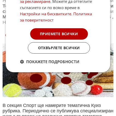
Новини
Баскетбол
,
Новини
Волейбол
,
Новини
за рекламиране
. Можете да оттеглите
Тенис
,
Новини
Бойни спортове
,
Новини
Други
съгласието си по всяко време в
спортове
,
Новини
Лека атлетика
,
Новини
Настройки на бисквитките
.
Политика
Моторни спортове
,
Новини
Спортът по ТВ
,
за поверителност
Новини
Зимни спортове
ПРИЕМЕТЕ ВСИЧКИ
СПОРТ КУИЗОВЕ
ОТХВЪРЛЕТЕ ВСИЧКИ
ПОКАЖЕТЕ ПОДРОБНОСТИ
В секция Спорт ще намерите тематична Куиз
рубрика. Периодично се публикува специализиран