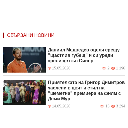
СВЪРЗАНИ НОВИНИ
Даниил Медведев оцеля срещу
"щастлив губещ" и си уреди
зрелище със Синер
15.05.2026
2
1 196
Приятелката на Григор Димитров
заслепи в цвят и стил на
"шеметна" премиера на филм с
Деми Мур
14.05.2026
15
3 294