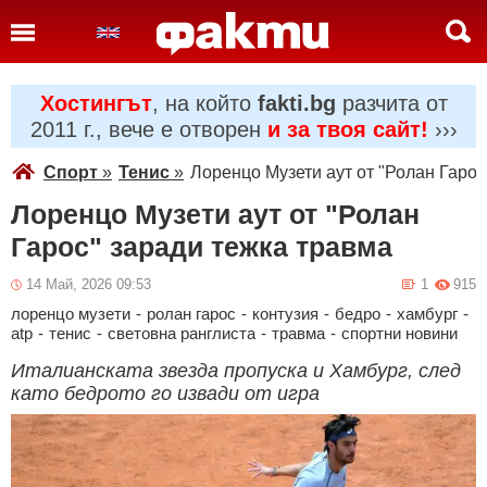
Хостингът
, на който
fakti.bg
разчита от
2011 г., вече е отворен
и за твоя сайт!
›››
Спорт
»
Тенис
»
Лоренцо Музети аут от "Ролан Гарос
Лоренцо Музети аут от "Ролан
Гарос" заради тежка травма
14 Май, 2026 09:53
1
915
лоренцо музети
-
ролан гарос
-
контузия
-
бедро
-
хамбург
-
atp
-
тенис
-
световна ранглиста
-
травма
-
спортни новини
Италианската звезда пропуска и Хамбург, след
като бедрото го извади от игра