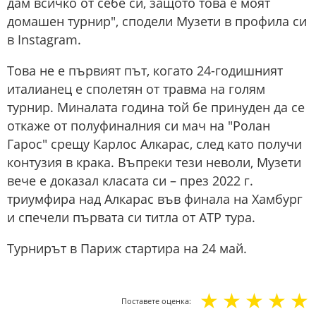
дам всичко от себе си, защото това е моят
домашен турнир", сподели Музети в профила си
в Instagram.
Това не е първият път, когато 24-годишният
италианец е сполетян от травма на голям
турнир. Миналата година той бе принуден да се
откаже от полуфиналния си мач на "Ролан
Гарос" срещу Карлос Алкарас, след като получи
контузия в крака. Въпреки тези неволи, Музети
вече е доказал класата си – през 2022 г.
триумфира над Алкарас във финала на Хамбург
и спечели първата си титла от ATP тура.
Турнирът в Париж стартира на 24 май.
☆
☆
☆
☆
☆
Поставете оценка: