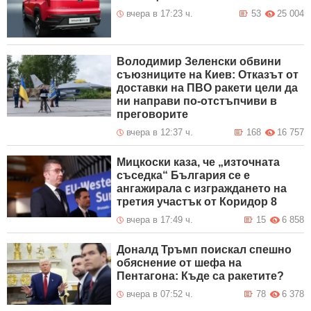
вчера в 17:23 ч.
53
25 004
Володимир Зеленски обвини
съюзниците на Киев: Отказът от
доставки на ПВО ракети цели да
ни направи по-отстъпчиви в
преговорите
вчера в 12:37 ч.
168
16 757
Мицкоски каза, че „източната
съседка“ България се е
ангажирала с изграждането на
третия участък от Коридор 8
вчера в 17:49 ч.
15
6 858
Доналд Тръмп поискал спешно
обяснение от шефа на
Пентагона: Къде са ракетите?
вчера в 07:52 ч.
78
6 378