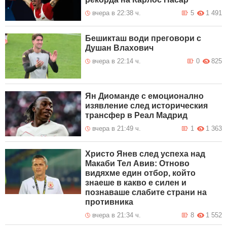
вчера в 22:38 ч.
5
1 491
Бешикташ води преговори с
Душан Влахович
вчера в 22:14 ч.
0
825
Ян Диоманде с емоционално
изявление след историческия
трансфер в Реал Мадрид
вчера в 21:49 ч.
1
1 363
Христо Янев след успеха над
Макаби Тел Авив: Отново
видяхме един отбор, който
знаеше в какво е силен и
познаваше слабите страни на
противника
вчера в 21:34 ч.
8
1 552