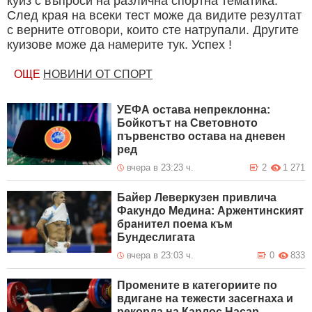
куиз с въпроси на различна спортна тематика.
След края на всеки тест може да видите резултат
с верните отговори, които сте натрупали. Другите
куизове може да намерите тук. Успех !
ОЩЕ
НОВИНИ ОТ СПОРТ
УЕФА остава непреклонна:
Бойкотът на Световното
първенство остава на дневен
ред
вчера в 23:23 ч.
2
1 271
Байер Леверкузен привлича
Факундо Медина: Аржентинският
бранител поема към
Бундеслигата
вчера в 23:03 ч.
0
833
Промените в категориите по
вдигане на тежести засегнаха и
рекорда на Карлос Насар