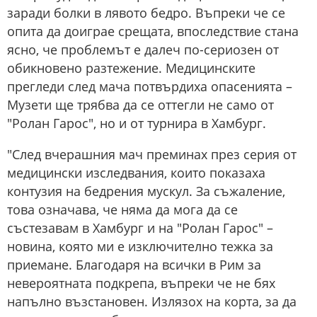
заради болки в лявото бедро. Въпреки че се
опита да доиграе срещата, впоследствие стана
ясно, че проблемът е далеч по-сериозен от
обикновено разтежение. Медицинските
прегледи след мача потвърдиха опасенията –
Музети ще трябва да се оттегли не само от
"Ролан Гарос", но и от турнира в Хамбург.
"След вчерашния мач преминах през серия от
медицински изследвания, които показаха
контузия на бедрения мускул. За съжаление,
това означава, че няма да мога да се
състезавам в Хамбург и на "Ролан Гарос" –
новина, която ми е изключително тежка за
приемане. Благодаря на всички в Рим за
невероятната подкрепа, въпреки че не бях
напълно възстановен. Излязох на корта, за да