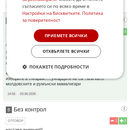
съгласието си по всяко време в
14:47
03.06.2026
Настройки на бисквитките
.
Политика
Хи хи хи
за поверителност
7
0
8
ОТГОВОР
ПРИЕМЕТЕ ВСИЧКИ
До коментар
#5
от "Хахаха":
ОТХВЪРЛЕТЕ ВСИЧКИ
Виктор и ученика му Петер скалъпиха "загубата" на
Виктор......
и пуснаха урсулите и каите по пързалката
ПОКАЖЕТЕ ПОДРОБНОСТИ
язък за мангизите дето ги хвърлиха да манипулират
изборите в Унгария......унгарците не са ..ъпи като
молдовските и румънски мамалигари
14:55
03.06.2026
Без контрол
8
1
3
ОТГОВОР
настава анархия!!!