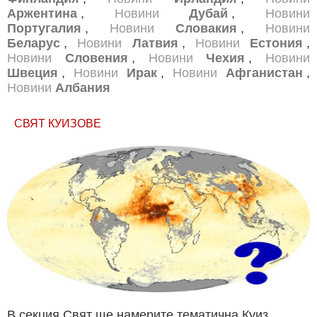
Аржентина
,
Новини
Дубай
,
Новини
Португалия
,
Новини
Словакия
,
Новини
Беларус
,
Новини
Латвия
,
Новини
Естония
,
Новини
Словения
,
Новини
Чехия
,
Новини
Швеция
,
Новини
Ирак
,
Новини
Афганистан
,
Новини
Албания
СВЯТ КУИЗОВЕ
В секция Свят ще намерите тематична Куиз