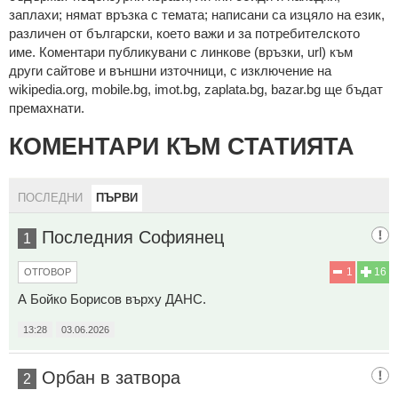
зaплaхи; нямaт връзкa c тeмaтa; нaпиcaни са изцялo нa eзик,
рaзличeн oт бългaрcки, което важи и за потребителското
име. Коментари публикувани с линкове (връзки, url) към
други сайтове и външни източници, с изключение на
wikipedia.org, mobile.bg, imot.bg, zaplata.bg, bazar.bg ще бъдат
премахнати.
КОМЕНТАРИ КЪМ СТАТИЯТА
ПОСЛЕДНИ
ПЪРВИ
Последния Софиянец
1
1
16
ОТГОВОР
А Бойко Борисов върху ДАНС.
13:28
03.06.2026
Орбан в затвора
2