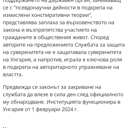
поддържането на държавен орган, занимаващ
се с "псевдонаучни дейности в подкрепа на
измислени конспиративни теории",
представлява заплаха за върховенството на
закона и възпрепятства участието на
гражданите в обществения живот. Според
авторите на предложението Службата за защита
на суверенитета не е защитавала суверенитета
на Унгария, а напротив, играла е ключова роля
в подкрепа на авторитарното упражняване на
властта.
Предвижда се законът за закриване на
службата да влезе в сила ден след официалното
му обнародване. Институцията функционира в
Унгария от 1 февруари 2024 г.