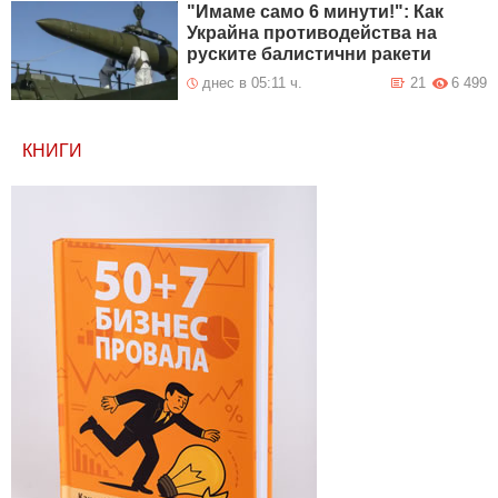
"Имаме само 6 минути!": Как
Украйна противодейства на
руските балистични ракети
днес в 05:11 ч.
21
6 499
КНИГИ