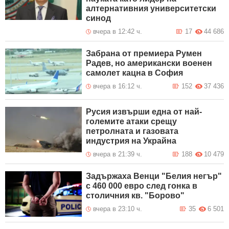
алтернативния университетски
синод
вчера в 12:42 ч.
17
44 686
Забрана от премиера Румен
Радев, но американски военен
самолет кацна в София
вчера в 16:12 ч.
152
37 436
Русия извърши една от най-
големите атаки срещу
петролната и газовата
индустрия на Украйна
вчера в 21:39 ч.
188
10 479
Задържаха Венци "Белия негър"
с 460 000 евро след гонка в
столичния кв. "Борово"
вчера в 23:10 ч.
35
6 501