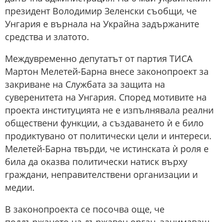
президент Володимир Зеленски съобщи, че
Унгария е върнала на Украйна задържаните
средства и златото.
Междувременно депутатът от партия ТИСА
Мартон Мелетей-Барна внесе законопроект за
закриване на Службата за защита на
суверенитета на Унгария. Според мотивите на
проекта институцията не е изпълнявала реални
обществени функции, а създаването ѝ е било
продиктувано от политически цели и интереси.
Мелетей-Барна твърди, че истинската ѝ роля е
била да оказва политически натиск върху
граждани, неправителствени организации и
медии.
В законопроекта се посочва още, че