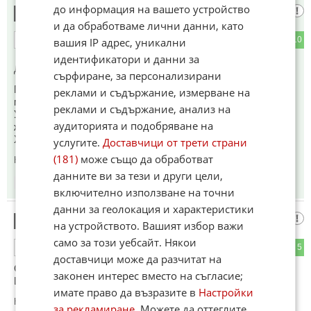
до информация на вашето устройство
Хахаха
5
и да обработваме лични данни, като
3
10
ОТГОВОР
вашия IP адрес, уникални
идентификатори и данни за
До коментар
#2
от "Орбан в затвора":
сърфиране, за персонализирани
Петер Мадяр е назначил дъщерята на Орбан за външен
реклами и съдържание, измерване на
министър на Унгария и е предложил Орбан на мястото на
реклами и съдържание, анализ на
Урсула. Затова Орбан "загуби" изборите. А каква
аудиторията и подобряване на
жълтопаветна еуфория беше въвФакти!
Хахахаха хахахаха хахахаха 😜🤣❗
услугите.
Доставчици от трети страни
(181)
може също да обработват
Коментиран от
#7
,
#12
данните ви за тези и други цели,
13:44
03.06.2026
включително използване на точни
данни за геолокация и характеристики
Унгарците
6
на устройството. Вашият избор важи
само за този уебсайт. Някои
2
5
ОТГОВОР
доставчици може да разчитат на
Са Мъдри !!!
законен интерес вместо на съгласие;
Ще си върнат закарпатието без война !!!
имате право да възразите в
Настройки
Коментиран от
#11
за рекламиране
. Можете да оттеглите