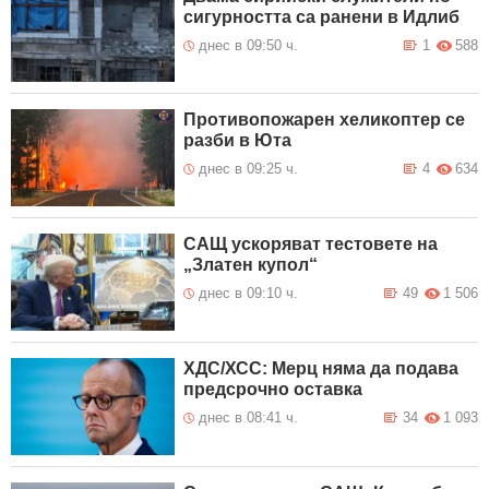
сигурността са ранени в Идлиб
днес в 09:50 ч.
1
588
Противопожарен хеликоптер се
разби в Юта
днес в 09:25 ч.
4
634
САЩ ускоряват тестовете на
„Златен купол“
днес в 09:10 ч.
49
1 506
ХДС/ХСС: Мерц няма да подава
предсрочно оставка
днес в 08:41 ч.
34
1 093