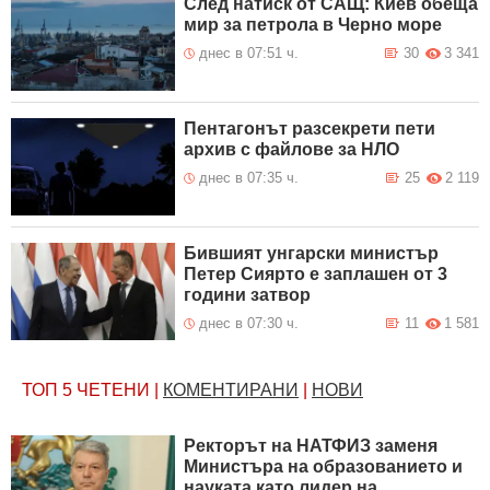
След натиск от САЩ: Киев обеща
мир за петрола в Черно море
днес в 07:51 ч.
30
3 341
Пентагонът разсекрети пети
архив с файлове за НЛО
днес в 07:35 ч.
25
2 119
Бившият унгарски министър
Петер Сиярто е заплашен от 3
години затвор
днес в 07:30 ч.
11
1 581
ТОП 5
ЧЕТЕНИ
|
КОМЕНТИРАНИ
|
НОВИ
Ректорът на НАТФИЗ заменя
Министъра на образованието и
науката като лидер на