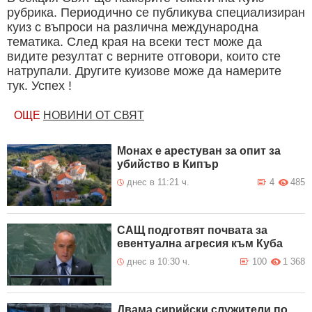
рубрика. Периодично се публикува специализиран
куиз с въпроси на различна международна
тематика. След края на всеки тест може да
видите резултат с верните отговори, които сте
натрупали. Другите куизове може да намерите
тук. Успех !
ОЩЕ
НОВИНИ ОТ СВЯТ
Монах е арестуван за опит за
убийство в Кипър
днес в 11:21 ч.
4
485
САЩ подготвят почвата за
евентуална агресия към Куба
днес в 10:30 ч.
100
1 368
Двама сирийски служители по