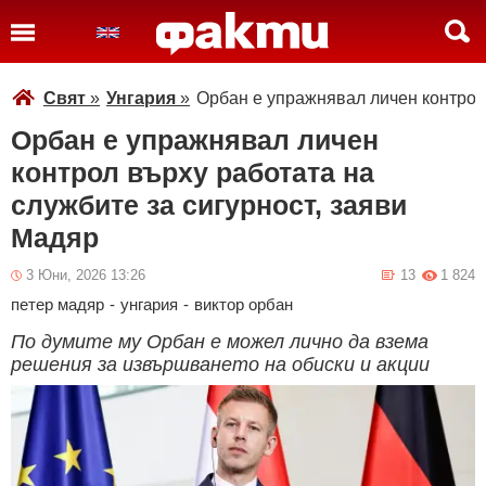
Свят
»
Унгария
»
Орбан е упражнявал личен контрол 
Орбан е упражнявал личен
контрол върху работата на
службите за сигурност, заяви
Мадяр
3 Юни, 2026 13:26
13
1 824
петер мадяр
-
унгария
-
виктор орбан
По думите му Орбан е можел лично да взема
решения за извършването на обиски и акции