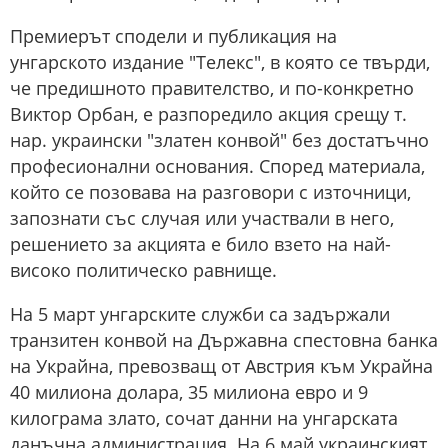
Премиерът сподели и публикация на
унгарското издание "Телекс", в която се твърди,
че предишното правителство, и по-конкретно
Виктор Орбан, е разпоредило акция срещу т.
нар. украински "златен конвой" без достатъчно
професионални основания. Според материала,
който се позовава на разговори с източници,
запознати със случая или участвали в него,
решението за акцията е било взето на най-
високо политическо равнище.
На 5 март унгарските служби са задържали
транзитен конвой на Държавна спестовна банка
на Украйна, превозващ от Австрия към Украйна
40 милиона долара, 35 милиона евро и 9
килограма злато, сочат данни на унгарската
данъчна администрация. На 6 май украинският