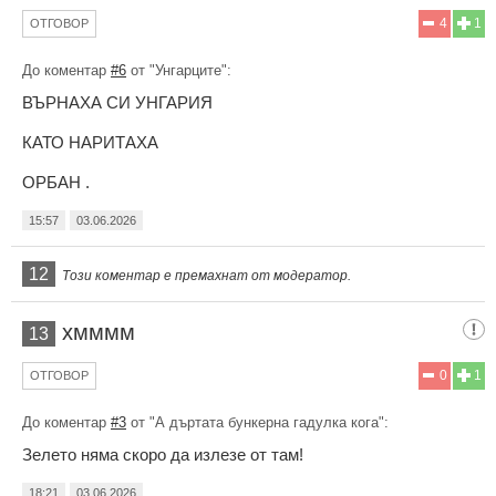
4
1
ОТГОВОР
До коментар
#6
от "Унгарците":
ВЪРНАХА СИ УНГАРИЯ
КАТО НАРИТАХА
ОРБАН .
15:57
03.06.2026
12
Този коментар е премахнат от модератор.
хмммм
13
0
1
ОТГОВОР
До коментар
#3
от "А дъртата бункерна гадулка кога":
Зелето няма скоро да излезе от там!
18:21
03.06.2026