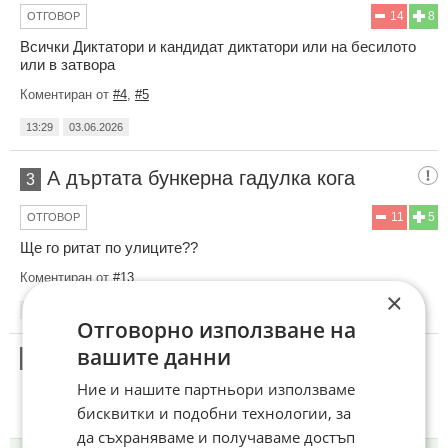
14
8
ОТГОВОР
Всички Диктатори и кандидат диктатори или на бесилото
или в затвора
Коментиран от
#4
,
#5
13:29
03.06.2026
А дъртата бункерна гадулка кога
3
11
5
ОТГОВОР
Ще го ритат по улиците??
Коментиран от
#13
×
13:30
03.06.2026
Отговорно използване на
вашите данни
4
Този коментар е премахнат от модератор.
Ние и нашите партньори използваме
бисквитки и подобни технологии, за
да съхраняваме и получаваме достъп