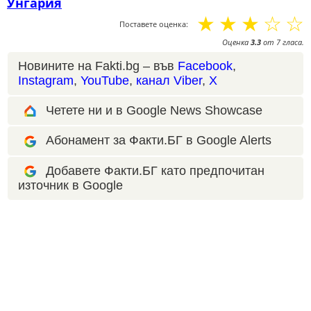
Унгария
☆
☆
☆
☆
☆
Поставете оценка:
Оценка
3.3
от
7
гласа.
Новините на Fakti.bg – във
Facebook
,
Instagram
,
YouTube
,
канал Viber
,
X
Четете ни и в Google News Showcase
Абонамент за Факти.БГ в Google Alerts
Добавете Факти.БГ като предпочитан
източник в Google