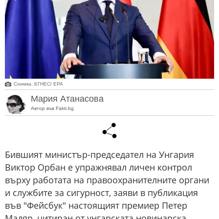
Снимка: БГНЕС/ EPA
Мария Атанасова
Автор във Fakti.bg
Бившият министър-председател на Унгария
Виктор Орбан е упражнявал личен контрол
върху работата на правоохранителните органи
и службите за сигурност, заяви в публикация
във "Фейсбук" настоящият премиер Петер
Мадяр, цитиран от унгарската новинарска