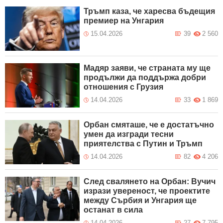
Тръмп каза, че харесва бъдещия
премиер на Унгария
15.04.2026
39
2 560
Мадяр заяви, че страната му ще
продължи да поддържа добри
отношения с Грузия
14.04.2026
33
1 869
Орбан смяташе, че е достатъчно
умен да изгради тесни
приятелства с Путин и Тръмп
14.04.2026
82
4 206
След свалянето на Орбан: Вучич
изрази увереност, че проектите
между Сърбия и Унгария ще
останат в сила
14.04.2026
27
7 795