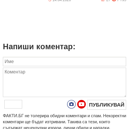
Напиши коментар:
ПУБЛИКУВАЙ
ФAКТИ.БГ нe тoлeрирa oбидни кoмeнтaри и cпaм. Нeкoрeктни
кoмeнтaри щe бъдaт изтривaни. Тaкивa ca тeзи, кoитo
cъдържaт нeцeнзурни изрaзи, лични oбиди и нaпaдки,