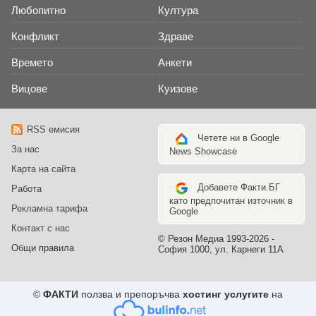
Любопитно
Култура
Конфликт
Здраве
Времето
Анкети
Вицове
Куизове
RSS емисия
Четете ни в Google
За нас
News Showcase
Карта на сайта
Добавете Факти.БГ
Работа
като предпочитан източник в
Рекламна тарифа
Google
Контакт с нас
© Резон Медиа 1993-2026 -
Общи правила
София 1000, ул. Карнеги 11А
©
ФАКТИ
ползва и препоръчва
хостинг услугите
на