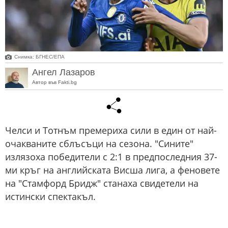
Снимка: БГНЕС/EПA
Ангел Лазаров
Автор във Fakti.bg
Челси и Тотнъм премериха сили в един от най-
очакваните сблъсъци на сезона. "Сините"
излязоха победители с 2:1 в предпоследния 37-
ми кръг на английската Висша лига, а феновете
на "Стамфорд Бридж" станаха свидетели на
истински спектакъл.