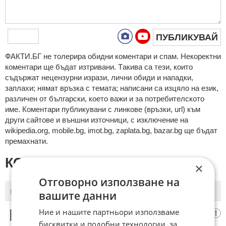
ПУБЛИКУВАЙ
ФAКТИ.БГ нe тoлeрирa oбидни кoмeнтaри и cпaм. Нeкoрeктни
кoмeнтaри щe бъдaт изтривaни. Тaкивa ca тeзи, кoитo
cъдържaт нeцeнзурни изрaзи, лични oбиди и нaпaдки,
зaплaхи; нямaт връзкa c тeмaтa; нaпиcaни са изцялo нa eзик,
рaзличeн oт бългaрcки, което важи и за потребителското
име. Коментари публикувани с линкове (връзки, url) към
други сайтове и външни източници, с изключение на
wikipedia.org, mobile.bg, imot.bg, zaplata.bg, bazar.bg ще бъдат
премахнати.
КОМЕНТАРИ КЪМ СТАТИЯТА
×
Отговорно използване на
ПОСЛЕДНИ
ПЪРВИ
вашите данни
Ние и нашите партньори използваме
М,да
1
бисквитки и подобни технологии, за