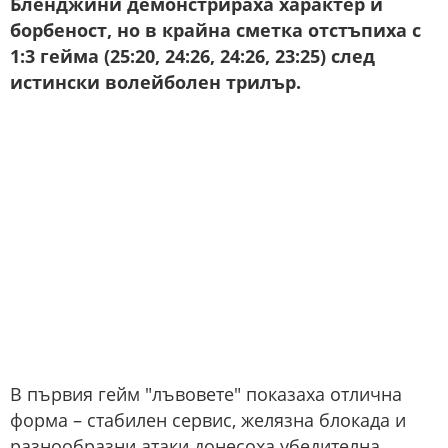
Бленджини демонстрираха характер и
борбеност, но в крайна сметка отстъпиха с
1:3 гейма (25:20, 24:26, 24:26, 23:25) след
истински волейболен трилър.
В първия гейм "лъвовете" показаха отлична
форма – стабилен сервис, желязна блокада и
разнообразни атаки донесоха убедителна