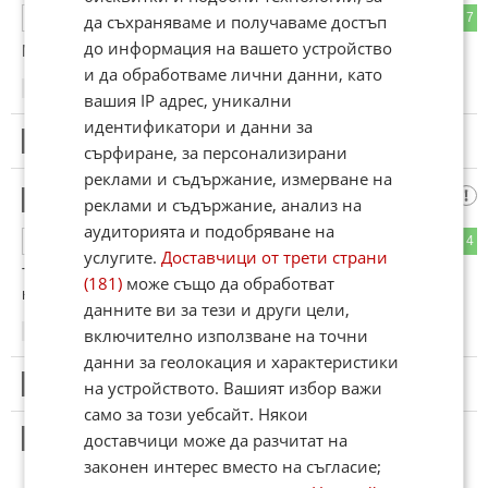
5
7
ОТГОВОР
да съхраняваме и получаваме достъп
до информация на вашето устройство
Мони изкара една година в блатото и е пълна скръб.
и да обработваме лични данни, като
21:57
10.06.2026
вашия IP адрес, уникални
идентификатори и данни за
2
Този коментар е премахнат от модератор.
сърфиране, за персонализирани
реклами и съдържание, измерване на
Анонимен
3
реклами и съдържание, анализ на
аудиторията и подобряване на
1
4
ОТГОВОР
услугите.
Доставчици от трети страни
Тоест разбирам, че доброволно са паднали. В състезание
(181)
може също да обработват
нищо не се отстъпва!
данните ви за тези и други цели,
22:56
10.06.2026
включително използване на точни
данни за геолокация и характеристики
4
на устройството. Вашият избор важи
Този коментар е премахнат от модератор.
само за този уебсайт. Някои
5
доставчици може да разчитат на
Този коментар е премахнат от модератор.
законен интерес вместо на съгласие;