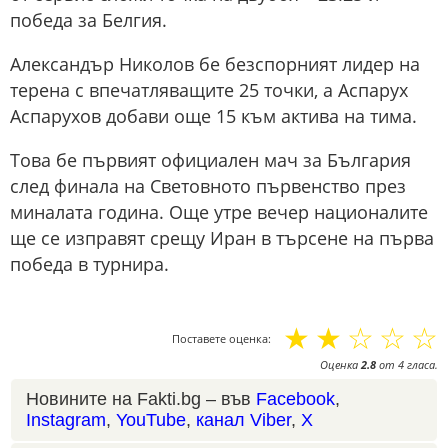
победа за Белгия.
Александър Николов бе безспорният лидер на
терена с впечатляващите 25 точки, а Аспарух
Аспарухов добави още 15 към актива на тима.
Това бе първият официален мач за България
след финала на Световното първенство през
миналата година. Още утре вечер националите
ще се изправят срещу Иран в търсене на първа
победа в турнира.
☆
☆
☆
☆
☆
Поставете оценка:
Оценка
2.8
от
4
гласа.
Новините на Fakti.bg – във
Facebook
,
Instagram
,
YouTube
,
канал Viber
,
X