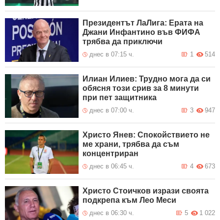
Президентът ЛаЛига: Ерата на
Джани Инфантино във ФИФА
трябва да приключи
днес в 07:15 ч.
1
514
Илиан Илиев: Трудно мога да си
обясня този срив за 8 минути
при пет защитника
днес в 07:00 ч.
3
947
Христо Янев: Спокойствието не
ме храни, трябва да съм
концентриран
днес в 06:45 ч.
4
673
Христо Стоичков изрази своята
подкрепа към Лео Меси
днес в 06:30 ч.
5
1 022