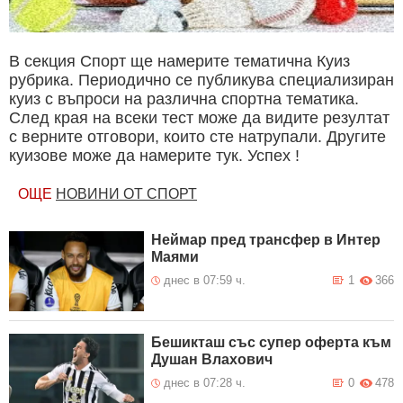
В секция Спорт ще намерите тематична Куиз
рубрика. Периодично се публикува специализиран
куиз с въпроси на различна спортна тематика.
След края на всеки тест може да видите резултат
с верните отговори, които сте натрупали. Другите
куизове може да намерите тук. Успех !
ОЩЕ
НОВИНИ ОТ СПОРТ
Неймар пред трансфер в Интер
Маями
днес в 07:59 ч.
1
366
Бешикташ със супер оферта към
Душан Влахович
днес в 07:28 ч.
0
478