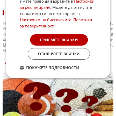
имате право да възразите в
Настройки
за рекламиране
. Можете да оттеглите
НОВИНИ ПО СПОРТОВЕ:
съгласието си по всяко време в
Настройки на бисквитките
.
Политика
Новини
Бг футбол
,
Новини
Световен футбол
,
за поверителност
Новини
Баскетбол
,
Новини
Волейбол
,
Новини
Тенис
,
Новини
Бойни спортове
,
Новини
Други
спортове
,
Новини
Лека атлетика
,
Новини
ПРИЕМЕТЕ ВСИЧКИ
Моторни спортове
,
Новини
Спортът по ТВ
,
Новини
Зимни спортове
ОТХВЪРЛЕТЕ ВСИЧКИ
СПОРТ КУИЗОВЕ
ПОКАЖЕТЕ ПОДРОБНОСТИ