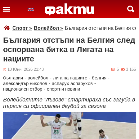
Спорт
»
Волейбол
»
България отстъпи на Белгия сл
България отстъпи на Белгия след
оспорвана битка в Лигата на
нациите
10 Юни, 2026 21:43
5
3 165
българия
-
волейбол
-
лига на нациите
-
белгия
-
александър николов
-
аспарух аспарухов
-
национален отбор
-
спортни новини
Волейболните "лъвове" стартираха със загуба в
първия си официален двубой за сезона