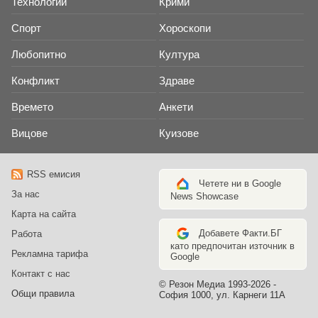
Технологии
Крими
Спорт
Хороскопи
Любопитно
Култура
Конфликт
Здраве
Времето
Анкети
Вицове
Куизове
RSS емисия
Четете ни в Google
За нас
News Showcase
Карта на сайта
Добавете Факти.БГ
Работа
като предпочитан източник в
Рекламна тарифа
Google
Контакт с нас
© Резон Медиа 1993-2026 -
Общи правила
София 1000, ул. Карнеги 11А