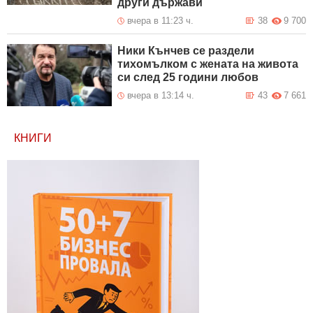
други държави
вчера в 11:23 ч.
38
9 700
Ники Кънчев се раздели
тихомълком с жената на живота
си след 25 години любов
вчера в 13:14 ч.
43
7 661
КНИГИ