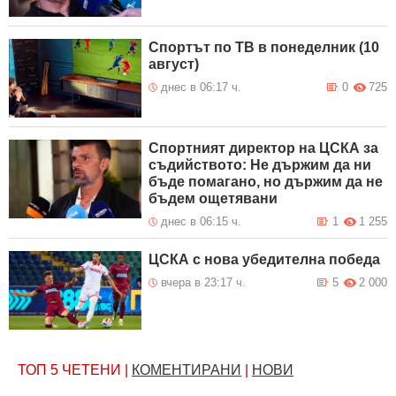
Спортът по ТВ в понеделник (10
август)
днес в 06:17 ч.
0
725
Спортният директор на ЦСКА за
съдийството: Не държим да ни
бъде помагано, но държим да не
бъдем ощетявани
днес в 06:15 ч.
1
1 255
ЦСКА с нова убедителна победа
вчера в 23:17 ч.
5
2 000
ТОП 5
ЧЕТЕНИ
|
КОМЕНТИРАНИ
|
НОВИ