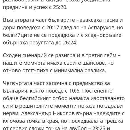
преднина и успех с 25:20.
Във втората част българите наваксаха пасив и
дори поведоха с 20:17 след ас на Аспарухов, но
белгийците не се предадоха и с хладнокръвие
обърнаха резултата до 26:24.
Сходен сценарий се разигра и в третия гейм –
нашите момчета имаха своите шансове, но
отново отстъпиха с минимална разлика.
Четвъртата част започна с предимство за
България, която поведе с 10:6. Постепенно
обаче белгийският отбор навакса изоставането
си и в решителните моменти показа по-здрави
нерви. Александър Николов върна надеждите с
ключова точка в края, но последвалата грешка
от сервис сложи точка на двубоя – 23:25 и