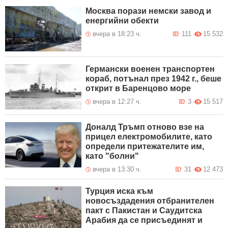
Москва порази немски завод и
енергийни обекти
вчера в 18:23 ч.
111
15 532
Германски военен транспортен
кораб, потънал през 1942 г., беше
открит в Баренцово море
вчера в 12:27 ч.
3
15 517
Доналд Тръмп отново взе на
прицел електромобилите, като
определи притежателите им,
като "болни"
вчера в 13:30 ч.
31
12 473
Турция иска към
новосъздадения отбранителен
пакт с Пакистан и Саудитска
Арабия да се присъединят и