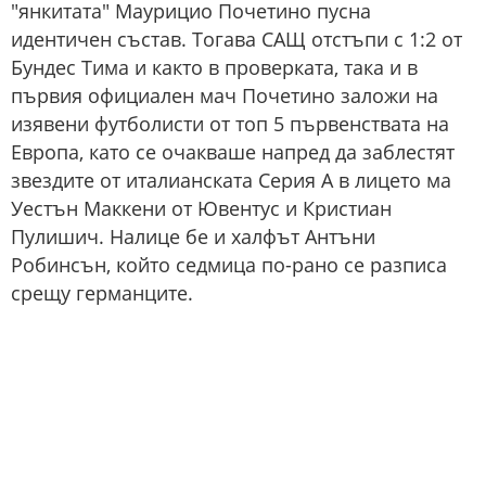
"янкитата" Маурицио Почетино пусна
идентичен състав. Тогава САЩ отстъпи с 1:2 от
Бундес Тима и както в проверката, така и в
първия официален мач Почетино заложи на
изявени футболисти от топ 5 първенствата на
Европа, като се очакваше напред да заблестят
звездите от италианската Серия А в лицето ма
Уестън Маккени от Ювентус и Кристиан
Пулишич. Налице бе и халфът Антъни
Робинсън, който седмица по-рано се разписа
срещу германците.