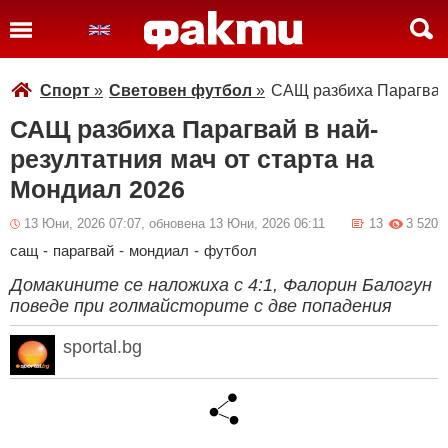
Спорт
»
Световен футбол
»
САЩ разбиха Парагвай 
САЩ разбиха Парагвай в най-
резултатния мач от старта на
Мондиал 2026
13 Юни, 2026 07:07, обновена 13 Юни, 2026 06:11
13
3 520
сащ
-
парагвай
-
мондиал
-
футбол
Домакините се наложиха с 4:1, Фалорин Балогун
поведе при голмайсторите с две попадения
sportal.bg