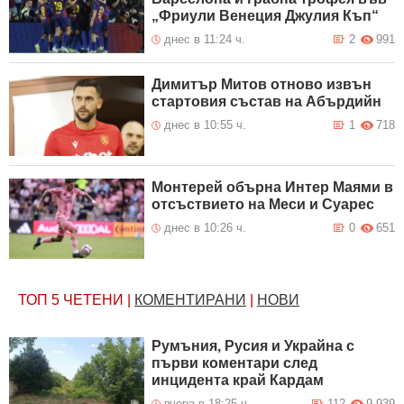
„Фриули Венеция Джулия Къп“
днес в 11:24 ч.
2
991
Димитър Митов отново извън
стартовия състав на Абърдийн
днес в 10:55 ч.
1
718
Монтерей обърна Интер Маями в
отсъствието на Меси и Суарес
днес в 10:26 ч.
0
651
ТОП 5
ЧЕТЕНИ
|
КОМЕНТИРАНИ
|
НОВИ
Румъния, Русия и Украйна с
първи коментари след
инцидента край Кардам
вчера в 18:25 ч.
112
9 939