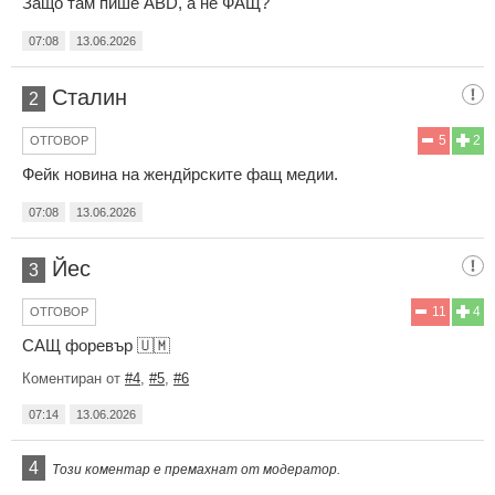
Защо там пише ABD, а не ФАЩ?
07:08
13.06.2026
Сталин
2
5
2
ОТГОВОР
Фейк новина на жендйрските фащ медии.
07:08
13.06.2026
Йес
3
11
4
ОТГОВОР
САЩ форевър 🇺🇲
Коментиран от
#4
,
#5
,
#6
07:14
13.06.2026
4
Този коментар е премахнат от модератор.