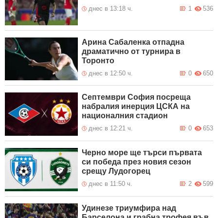
днес в 13:18 ч.
1
536
Арина Сабаленка отпадна
драматично от турнира в
Торонто
днес в 12:50 ч.
0
650
Септември София посреща
набралия инерция ЦСКА на
националния стадион
днес в 12:21 ч.
0
653
Черно море ще търси първата
си победа през новия сезон
срещу Лудогорец
днес в 11:50 ч.
2
599
Удинезе триумфира над
Барселона и грабна трофея във