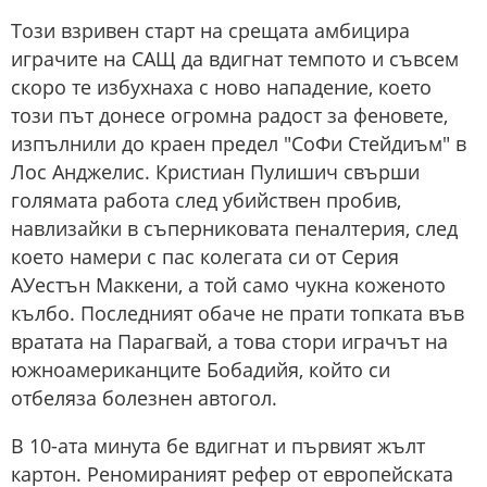
Този взривен старт на срещата амбицира
играчите на САЩ да вдигнат темпото и съвсем
скоро те избухнаха с ново нападение, което
този път донесе огромна радост за феновете,
изпълнили до краен предел "СоФи Стейдиъм" в
Лос Анджелис. Кристиан Пулишич свърши
голямата работа след убийствен пробив,
навлизайки в съперниковата пеналтерия, след
което намери с пас колегата си от Серия
АУестън Маккени, а той само чукна коженото
кълбо. Последният обаче не прати топката във
вратата на Парагвай, а това стори играчът на
южноамериканците Бобадийя, който си
отбеляза болезнен автогол.
В 10-ата минута бе вдигнат и първият жълт
картон. Реномираният рефер от европейската