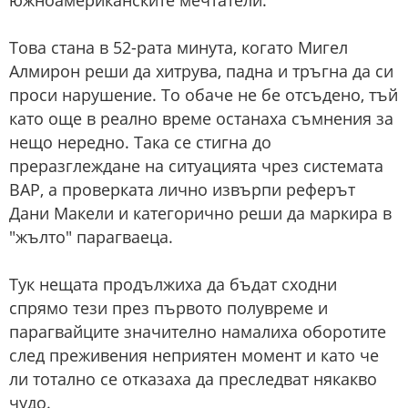
южноамериканските мечтатели.
Това стана в 52-рата минута, когато Мигел
Алмирон реши да хитрува, падна и тръгна да си
проси нарушение. То обаче не бе отсъдено, тъй
като още в реално време останаха съмнения за
нещо нередно. Така се стигна до
преразглеждане на ситуацията чрез системата
ВАР, а проверката лично извърпи реферът
Дани Макели и категорично реши да маркира в
"жълто" парагваеца.
Тук нещата продължиха да бъдат сходни
спрямо тези през първото полувреме и
парагвайците значително намалиха оборотите
след преживения неприятен момент и като че
ли тотално се отказаха да преследват някакво
чудо.