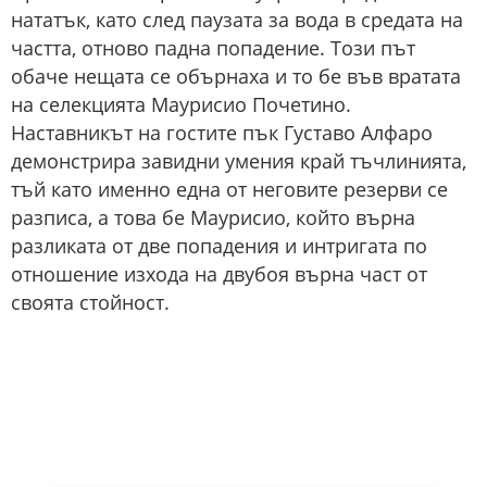
нататък, като след паузата за вода в средата на
частта, отново падна попадение. Този път
обаче нещата се обърнаха и то бе във вратата
на селекцията Маурисио Почетино.
Наставникът на гостите пък Густаво Алфаро
демонстрира завидни умения край тъчлинията,
тъй като именно една от неговите резерви се
разписа, а това бе Маурисио, който върна
разликата от две попадения и интригата по
отношение изхода на двубоя върна част от
своята стойност.