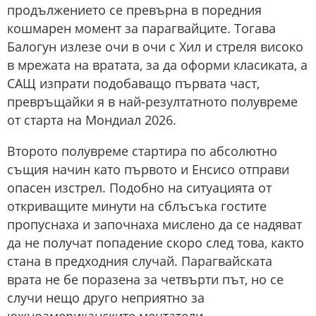
продължението се превърна в поредния
кошмарен момент за парагвайците. Тогава
Балогун излезе очи в очи с Хил и стреля високо
в мрежата на вратата, за да оформи класиката, а
САЩ изпрати подобаващо първата част,
превръщайки я в най-резултатното полувреме
от старта на Мондиал 2026.
Второто полувреме стартира по абсолютно
същия начин като първото и Енсисо отправи
опасен изстрел. Подобно на ситуацията от
откриващите минути на сблъсъка гостите
пропуснаха и започнаха мислено да се надяват
да не получат попадение скоро след това, както
стана в предходния случай. Парагвайската
врата не бе поразена за четвърти път, но се
случи нещо друго неприятно за