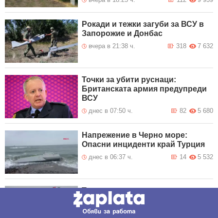
Рокади и тежки загуби за ВСУ в
Запорожие и Донбас
вчера в 21:38 ч.
318
7 632
Точки за убити руснаци:
Британската армия предупреди
ВСУ
днес в 07:50 ч.
82
5 680
Напрежение в Черно море:
Опасни инциденти край Турция
днес в 06:37 ч.
14
5 532
Турция иска към
новосъздадения отбранителен
пакт с Пакистан и Саудитска