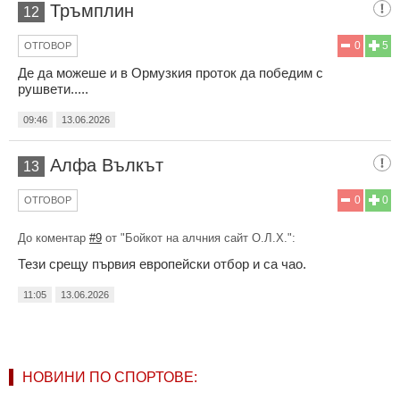
Тръмплин
12
0
5
ОТГОВОР
Де да можеше и в Ормузкия проток да победим с
рушвети.....
09:46
13.06.2026
Aлфа Вълкът
13
0
0
ОТГОВОР
До коментар
#9
от "Бойкот на алчния сайт О.Л.Х.":
Тези срещу първия европейски отбор и са чао.
11:05
13.06.2026
НОВИНИ ПО СПОРТОВЕ: