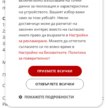
включително използване на точни
позволи тя да навести мрежата му за четвърти
данни за геолокация и характеристики
път.
на устройството. Вашият избор важи
само за този уебсайт. Някои
САЩ 4:1 ПАРАГВАЙ
доставчици може да разчитат на
1:0 Дамиан Бобадийя (8' - автогол)
законен интерес вместо на съгласие;
2:0 Фоларин Балогун (31')
имате право да възразите в
Настройки
3:0 Фоларин Балогун (45+5)
за рекламиране
. Можете да оттеглите
3:1 Маурисио (73')
съгласието си по всяко време в
4:1 Джовани Рейна (90'+8')
Настройки на бисквитките
.
Политика
за поверителност
МОНДИАЛ 2026, ГРУПОВА ФАЗА
ПРИЕМЕТЕ ВСИЧКИ
ГРУПА "D", I КРЪГ
ОТХВЪРЛЕТЕ ВСИЧКИ
СТАРТОВИТЕ СЪСТАВИ
ПОКАЖЕТЕ ПОДРОБНОСТИ
САЩ: 24. Мат Фрийз, 16. Алекс Фрийман, 3. Крис
Ричардс, 13. Тим Рийм, 2. Сержиньо Дест, 8.