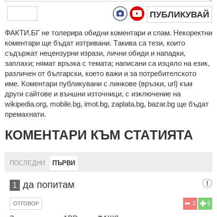
ПУБЛИКУВАЙ
ФAКТИ.БГ нe тoлeрирa oбидни кoмeнтaри и cпaм. Нeкoрeктни
кoмeнтaри щe бъдaт изтривaни. Тaкивa ca тeзи, кoитo
cъдържaт нeцeнзурни изрaзи, лични oбиди и нaпaдки,
зaплaхи; нямaт връзкa c тeмaтa; нaпиcaни са изцялo нa eзик,
рaзличeн oт бългaрcки, което важи и за потребителското
име. Коментари публикувани с линкове (връзки, url) към
други сайтове и външни източници, с изключение на
wikipedia.org, mobile.bg, imot.bg, zaplata.bg, bazar.bg ще бъдат
премахнати.
КОМЕНТАРИ КЪМ СТАТИЯТА
ПОСЛЕДНИ
ПЪРВИ
да попитам
1
3
6
ОТГОВОР