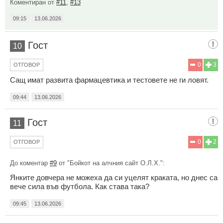
Коментиран от
#11
,
#13
09:15
13.06.2026
Гост
10
0
3
ОТГОВОР
Сащ имат развита фармацевтика и тестовете не ги ловят.
09:44
13.06.2026
Гост
11
0
2
ОТГОВОР
До коментар
#9
от "Бойкот на алчния сайт О.Л.Х.":
Янките довчера не можеха да си уцелят краката, но днес са
вече сила във футбола. Как става така?
09:45
13.06.2026