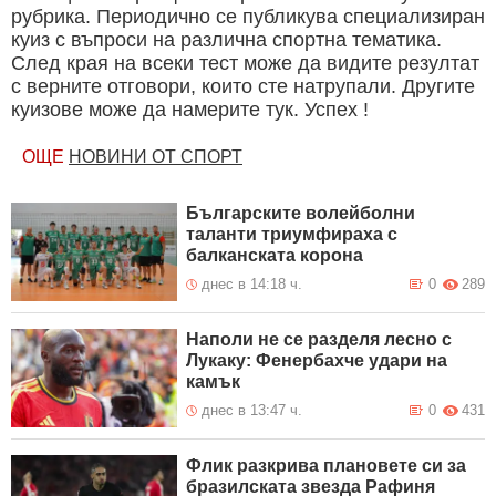
рубрика. Периодично се публикува специализиран
куиз с въпроси на различна спортна тематика.
След края на всеки тест може да видите резултат
с верните отговори, които сте натрупали. Другите
куизове може да намерите тук. Успех !
ОЩЕ
НОВИНИ ОТ СПОРТ
Българските волейболни
таланти триумфираха с
балканската корона
днес в 14:18 ч.
0
289
Наполи не се разделя лесно с
Лукаку: Фенербахче удари на
камък
днес в 13:47 ч.
0
431
Флик разкрива плановете си за
бразилската звезда Рафиня