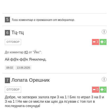
5
Този коментар е премахнат от модератор.
Тц-тц
6
3
2
ОТГОВОР
До коментар
#3
от "Йес":
Ай ф@к-ф@к Янкиленд.
08:02
13.06.2026
Лопата Орешник
7
0
3
ОТГОВОР
Добре, че затворих залога при 3 на 1 ! Бях го играл 3 на 0 и
3 на 1 ! Не ми се мисли как щях да псувам с тоя гол в
последната секунда!