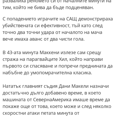
развалиха реномето си от началните минути на
тим, който не бива да бъде подценяван.
С попадението играчите на САЩ демонстрираха
убийствената си ефективност, тъй като след
точно два точни удара от началото на мача
вече имаха аванс от два чисти гола.
В 43-ата минута Маккени излезе сам срещу
стража на парагвайците Хил, който направи
първото си спасяване и попречи преднината да
набъбне до умопомрачителна класика.
Нататък главният съдия Дани Макели назначи
достатъчно дълго добавено време, в което
машината от СевернаАмерика имаше време да
покаже още от това, което може и след няколко
скоростни атаки петата минута от