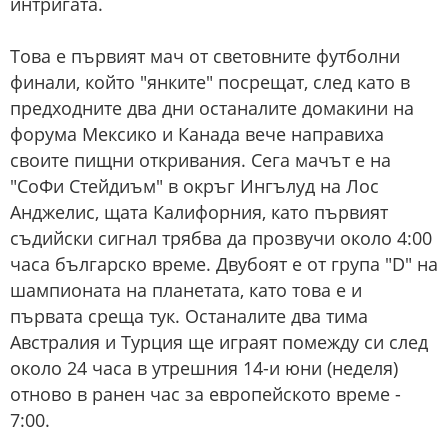
интригата.
Това е първият мач от световните футболни
финали, който "янките" посрещат, след като в
предходните два дни останалите домакини на
форума Мексико и Канада вече направиха
своите пищни откривания. Сега мачът е на
"СоФи Стейдиъм" в окръг Ингълуд на Лос
Анджелис, щата Калифорния, като първият
съдийски сигнал трябва да прозвучи около 4:00
часа българско време. Двубоят е от група "D" на
шампионата на планетата, като това е и
първата среща тук. Останалите два тима
Австралия и Турция ще играят помежду си след
около 24 часа в утрешния 14-и юни (неделя)
отново в ранен час за европейското време -
7:00.