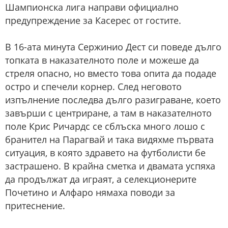
Шампионска лига направи официално
предупреждение за Касерес от гостите.
В 16-ата минута Сержинио Дест си поведе дълго
топката в наказателното поле и можеше да
стреля опасно, но вместо това опита да подаде
остро и спечели корнер. След неговото
изпълнение последва дълго разиграване, което
завърши с центриране, а там в наказателното
поле Крис Ричардс се сблъска много лошо с
бранител на Парагвай и така видяхме първата
ситуация, в която здравето на футболисти бе
застрашено. В крайна сметка и двамата успяха
да продължат да играят, а селекционерите
Почетино и Алфаро нямаха поводи за
притеснение.