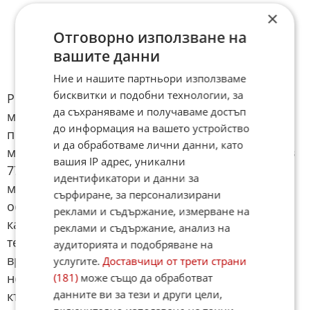
×
Отговорно използване на
вашите данни
Ние и нашите партньори използваме
бисквитки и подобни технологии, за
Реакцията на "янките" бе светкавична и те
да съхраняваме и получаваме достъп
мигновено опитаха да си върнат трите
до информация на вашето устройство
попадения преимущество. Първо в 73-тата
и да обработваме лични данни, като
минута Ричардс пропусна да разстреля Хил, а в
вашия IP адрес, уникални
77-ата минута резервата Тимъти Уеа нанесе
идентификатори и данни за
много силен шут по диагонал. Първоначално
сърфиране, за персонализирани
останаха впечатления, че той е отишъл в аут,
реклами и съдържание, измерване на
както и отсъди рефера Макели, но на
реклами и съдържание, анализ на
телевизионното повторение се видя, че
аудиторията и подобряване на
врататрят Орландо Хил е направил
услугите.
Доставчици от трети страни
необходимата намеса, за да отклони коженото
(181)
може също да обработват
данните ви за тези и други цели,
кълбо с връхчетата на ръкавицата си и да не