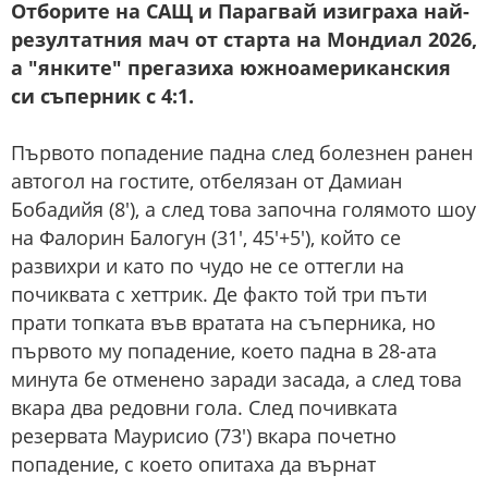
Отборите на САЩ и Парагвай изиграха най-
резултатния мач от старта на Мондиал 2026,
а "янките" прегазиха южноамериканския
си съперник с 4:1.
Първото попадение падна след болезнен ранен
автогол на гостите, отбелязан от Дамиан
Бобадийя (8'), а след това започна голямото шоу
на Фалорин Балогун (31', 45'+5'), който се
развихри и като по чудо не се оттегли на
почиквата с хеттрик. Де факто той три пъти
прати топката във вратата на съперника, но
първото му попадение, което падна в 28-ата
минута бе отменено заради засада, а след това
вкара два редовни гола. След почивката
резервата Маурисио (73') вкара почетно
попадение, с което опитаха да върнат