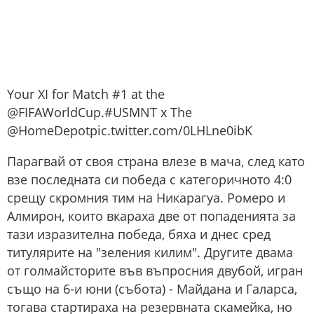
Your XI for Match #1 at the
@FIFAWorldCup.#USMNT x The
@HomeDepotpic.twitter.com/0LHLne0ibK
Парагвай от своя страна влезе в мача, след като
взе последната си победа с категоричното 4:0
срещу скромния тим на Никарагуа. Ромеро и
Алмирон, които вкараха две от попаденията за
тази изразителна победа, бяха и днес сред
титулярите на "зеления килим". Другите двама
от голмайсторите във въпросния двубой, игран
също на 6-и юни (събота) - Майдана и Галарса,
тогава стартираха на резервната скамейка, но