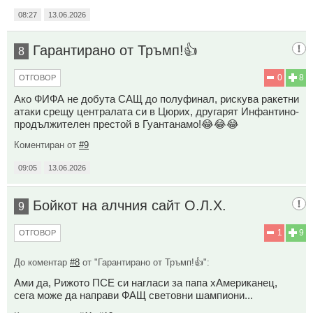
08:27
13.06.2026
Гарантирано от Тръмп!👍
8
0
8
ОТГОВОР
Ако ФИФА не добута САЩ до полуфинал, рискува ракетни
атаки срещу централата си в Цюрих, другарят Инфантино-
продължителен престой в Гуантанамо!😂😂😂
Коментиран от
#9
09:05
13.06.2026
Бойкот на алчния сайт О.Л.Х.
9
1
9
ОТГОВОР
До коментар
#8
от "Гарантирано от Тръмп!👍":
Ами да, Рижото ПСЕ си нагласи за папа хАмериканец,
сега може да направи ФАЩ световни шампиони...