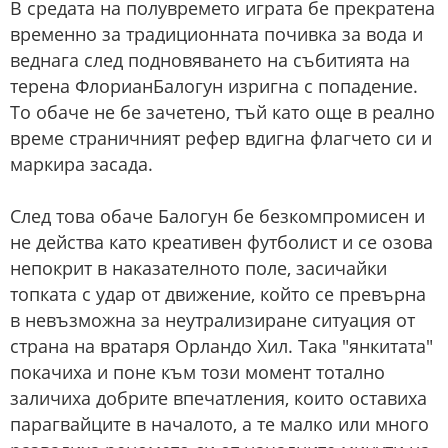
В средата на полувремето играта бе прекратена
временно за традиционната почивка за вода и
веднага след подновяването на събитията на
терена ФлорианБалогун изригна с попадение.
То обаче не бе зачетено, тъй като още в реално
време страничният рефер вдигна флагчето си и
маркира засада.
След това обаче Балогун бе безкомпромисен и
не действа като креативен футболист и се озова
непокрит в наказателното поле, засичайки
топката с удар от движение, който се превърна
в невъзможна за неутрализиране ситуация от
страна на вратаря Орландо Хил. Така "янкитата"
покачиха и поне към този момент тотално
заличиха добрите впечатления, които оставиха
парагвайците в началото, а те малко или много