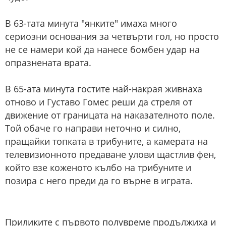
В 63-тата минута "янките" имаха много
сериозни основания за четвърти гол, но просто
не се намери кой да нанесе бомбен удар на
опразнената врата.
В 65-ата минута гостите най-накрая живнаха
отново и Густаво Гомес реши да стреля от
движение от границата на наказателното поле.
Той обаче го направи неточно и силно,
пращайки топката в трибуните, а камерата на
телевизионното предаване улови щастлив фен,
който взе коженото кълбо на трибуните и
позира с него преди да го върне в играта.
Приликите с първото полувреме продължиха и