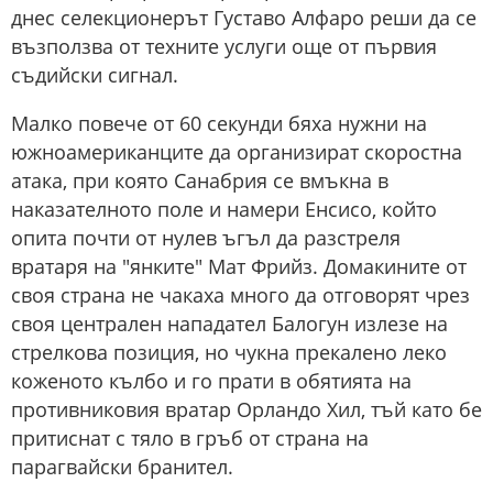
днес селекционерът Густаво Алфаро реши да се
възползва от техните услуги още от първия
съдийски сигнал.
Малко повече от 60 секунди бяха нужни на
южноамериканците да организират скоростна
атака, при която Санабрия се вмъкна в
наказателното поле и намери Енсисо, който
опита почти от нулев ъгъл да разстреля
вратаря на "янките" Мат Фрийз. Домакините от
своя страна не чакаха много да отговорят чрез
своя централен нападател Балогун излезе на
стрелкова позиция, но чукна прекалено леко
коженото кълбо и го прати в обятията на
противниковия вратар Орландо Хил, тъй като бе
притиснат с тяло в гръб от страна на
парагвайски бранител.