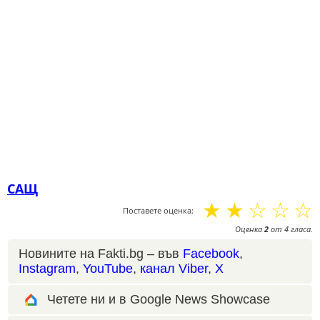
САЩ
☆
☆
☆
☆
☆
Поставете оценка:
Оценка
2
от
4
гласа.
Новините на Fakti.bg – във
Facebook
,
Instagram
,
YouTube
,
канал Viber
,
X
Четете ни и в Google News Showcase