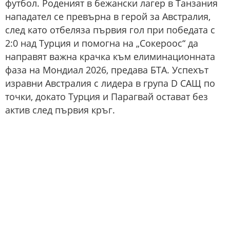
футбол. Роденият в бежански лагер в Танзания
нападател се превърна в герой за Австралия,
след като отбеляза първия гол при победата с
2:0 над Турция и помогна на „Сокероос“ да
направят важна крачка към елиминационната
фаза на Мондиал 2026, предава БТА. Успехът
изравни Австралия с лидера в група D САЩ по
точки, докато Турция и Парагвай остават без
актив след първия кръг.