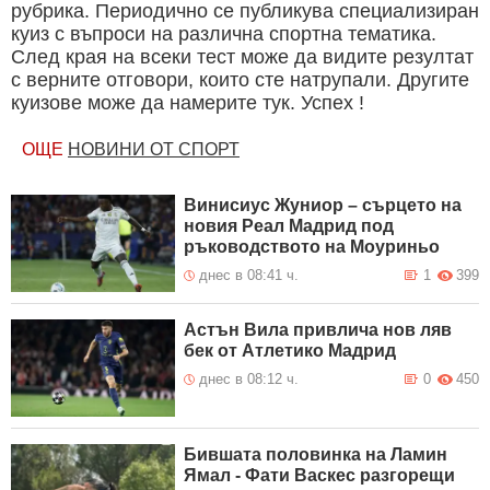
рубрика. Периодично се публикува специализиран
куиз с въпроси на различна спортна тематика.
След края на всеки тест може да видите резултат
с верните отговори, които сте натрупали. Другите
куизове може да намерите тук. Успех !
ОЩЕ
НОВИНИ ОТ СПОРТ
Винисиус Жуниор – сърцето на
новия Реал Мадрид под
ръководството на Моуриньо
днес в 08:41 ч.
1
399
Астън Вила привлича нов ляв
бек от Атлетико Мадрид
днес в 08:12 ч.
0
450
Бившата половинка на Ламин
Ямал - Фати Васкес разгорещи