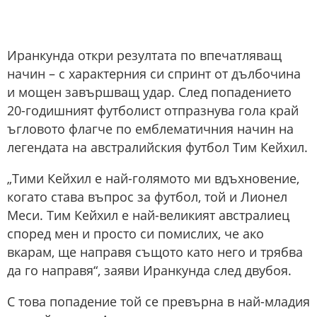
Иранкунда откри резултата по впечатляващ
начин – с характерния си спринт от дълбочина
и мощен завършващ удар. След попадението
20-годишният футболист отпразнува гола край
ъгловото флагче по емблематичния начин на
легендата на австралийския футбол Тим Кейхил.
„Тими Кейхил е най-голямото ми вдъхновение,
когато става въпрос за футбол, той и Лионел
Меси. Тим Кейхил е най-великият австралиец
според мен и просто си помислих, че ако
вкарам, ще направя същото като него и трябва
да го направя“, заяви Иранкунда след двубоя.
С това попадение той се превърна в най-младия