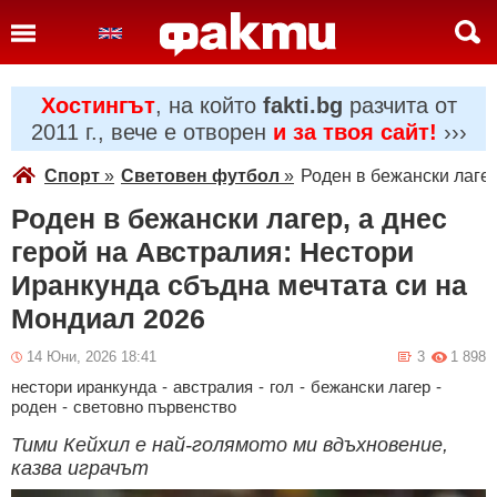
Хостингът
, на който
fakti.bg
разчита от
2011 г., вече е отворен
и за твоя сайт!
›››
Спорт
»
Световен футбол
»
Роден в бежански лагер
Роден в бежански лагер, а днес
герой на Австралия: Нестори
Иранкунда сбъдна мечтата си на
Мондиал 2026
14 Юни, 2026 18:41
3
1 898
нестори иранкунда
-
австралия
-
гол
-
бежански лагер
-
роден
-
световно първенство
Тими Кейхил е най-голямото ми вдъхновение,
казва играчът