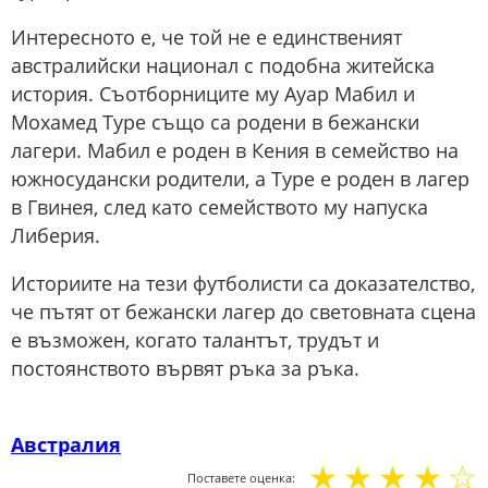
Интересното е, че той не е единственият
австралийски национал с подобна житейска
история. Съотборниците му Ауар Мабил и
Мохамед Туре също са родени в бежански
лагери. Мабил е роден в Кения в семейство на
южносудански родители, а Туре е роден в лагер
в Гвинея, след като семейството му напуска
Либерия.
Историите на тези футболисти са доказателство,
че пътят от бежански лагер до световната сцена
е възможен, когато талантът, трудът и
постоянството вървят ръка за ръка.
Австралия
☆
☆
☆
☆
☆
Поставете оценка: