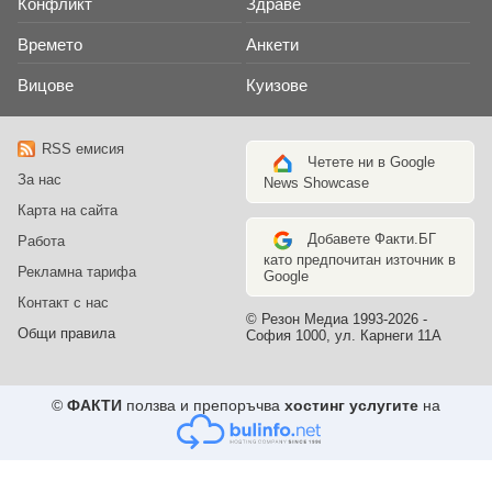
Конфликт
Здраве
Времето
Анкети
Вицове
Куизове
RSS емисия
Четете ни в Google
За нас
News Showcase
Карта на сайта
Добавете Факти.БГ
Работа
като предпочитан източник в
Рекламна тарифа
Google
Контакт с нас
© Резон Медиа 1993-2026 -
Общи правила
София 1000, ул. Карнеги 11А
©
ФАКТИ
ползва и препоръчва
хостинг услугите
на