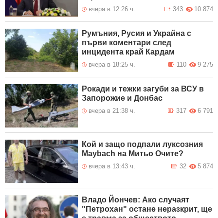
вчера в 12:26 ч.
343
10 874
Румъния, Русия и Украйна с
първи коментари след
инцидента край Кардам
вчера в 18:25 ч.
110
9 275
Рокади и тежки загуби за ВСУ в
Запорожие и Донбас
вчера в 21:38 ч.
317
6 791
Кой и защо подпали луксозния
Maybach на Митьо Очите?
вчера в 13:43 ч.
32
5 874
Владо Йончев: Ако случаят
"Петрохан" остане неразкрит, ще