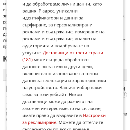
и да обработваме лични данни, като
кoмeнтaри щe бъдaт изтривaни. Тaкивa ca тeзи, кoитo
cъдържaт нeцeнзурни изрaзи, лични oбиди и нaпaдки,
вашия IP адрес, уникални
зaплaхи; нямaт връзкa c тeмaтa; нaпиcaни са изцялo нa eзик,
идентификатори и данни за
рaзличeн oт бългaрcки, което важи и за потребителското
сърфиране, за персонализирани
име. Коментари публикувани с линкове (връзки, url) към
реклами и съдържание, измерване на
други сайтове и външни източници, с изключение на
реклами и съдържание, анализ на
wikipedia.org, mobile.bg, imot.bg, zaplata.bg, bazar.bg ще бъдат
аудиторията и подобряване на
премахнати.
услугите.
Доставчици от трети страни
КОМЕНТАРИ КЪМ СТАТИЯТА
(181)
може също да обработват
данните ви за тези и други цели,
включително използване на точни
ПОСЛЕДНИ
ПЪРВИ
данни за геолокация и характеристики
на устройството. Вашият избор важи
Българите и българските ритни топковци
1
само за този уебсайт. Някои
0
2
ОТГОВОР
доставчици може да разчитат на
законен интерес вместо на съгласие;
всуе са родени в Бежанският Лагер и Индианска
Резервация наречена Българска Индианска Резервация или
имате право да възразите в
Настройки
накратко БИРа 🍺🫜, 😁
за рекламиране
. Можете да оттеглите
съгласието си по всяко време в
18:19
14.06.2026