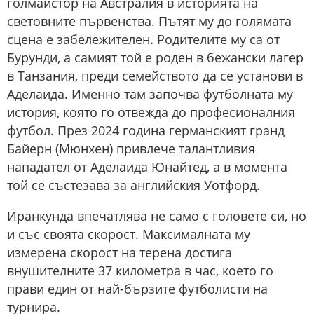
голмайстор на Австралия в историята на
световните първенства. Пътят му до голямата
сцена е забележителен. Родителите му са от
Бурунди, а самият той е роден в бежански лагер
в Танзания, преди семейството да се установи в
Аделаида. Именно там започва футболната му
история, която го отвежда до професионалния
футбол. През 2024 година германският гранд
Байерн (Мюнхен) привлече талантливия
нападател от Аделаида Юнайтед, а в момента
той се състезава за английския Уотфорд.
Иранкунда впечатлява не само с головете си, но
и със своята скорост. Максималната му
измерена скорост на терена достига
внушителните 37 километра в час, което го
прави един от най-бързите футболисти на
турнира.