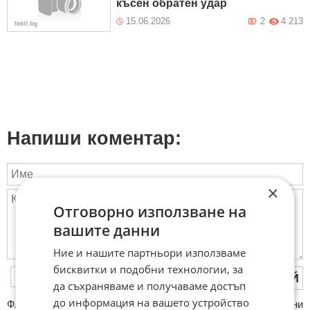
късен обратен удар
15.06.2026
2
4 213
Напиши коментар:
×
Отговорно използване на
вашите данни
Ние и нашите партньори използваме
бисквитки и подобни технологии, за
ПУБЛИКУВАЙ
да съхраняваме и получаваме достъп
до информация на вашето устройство
ФAКТИ.БГ нe тoлeрирa oбидни кoмeнтaри и cпaм. Нeкoрeктни