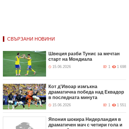
СВЪРЗАНИ НОВИНИ
Швеция разби Тунис за мечтан
старт на Мондиала
15.06.2026
1
1 698
Кот д'Ивоар измъкна
драматична победа над Еквадор
в последната минута
15.06.2026
1
1 551
Япония шокира Нидерландия в
драматичен мач с четири гола и