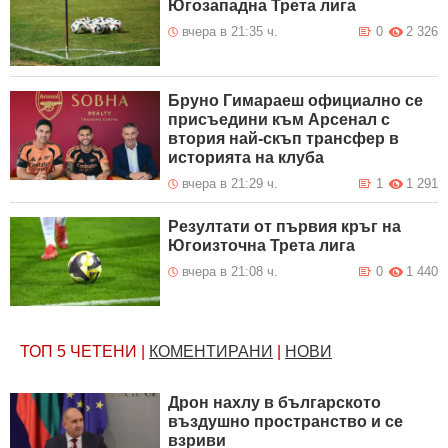
Югозападна Трета лига
вчера в 21:35 ч.
0
2 326
Бруно Гимараеш официално се
присъедини към Арсенал с
втория най-скъп трансфер в
историята на клуба
вчера в 21:29 ч.
1
1 291
Резултати от първия кръг на
Югоизточна Трета лига
вчера в 21:08 ч.
0
1 440
ТОП 5
ЧЕТЕНИ
|
КОМЕНТИРАНИ
|
НОВИ
Дрон нахлу в българското
въздушно пространство и се
взриви