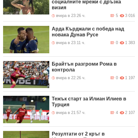
социалните мрежи с дръзка
визия
вчера в 23:26 ч.
5
3 016
Арда Кърджали с победа над
новака Дунав Русе
вчера в 23:11 ч.
0
1 383
Брайтън разгроми Рома в
контрола
вчера в 22:26 ч.
0
1 197
Тежък старт за Илиан Илиев в
Турция
вчера в 21:57 ч.
4
2 107
Резултати от 2 кръг в