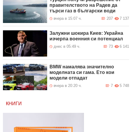
правителството на Радев да
търси газ в български води
вчера в 15:07 ч.
207
7 137
Залужни шокира Киев: Украйна
изчерпа военния си потенциал
днес в 05:49 ч.
73
6 141
BMW намалява значително
моделната си гама. Ето кои
модели отпадат
вчера в 20:20 ч.
7
5 748
КНИГИ