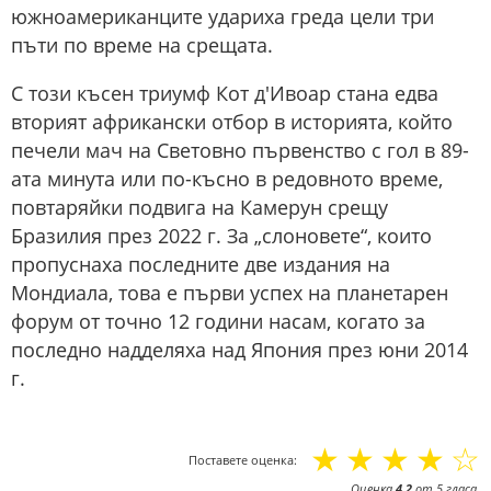
южноамериканците удариха греда цели три
пъти по време на срещата.
С този късен триумф Кот д'Ивоар стана едва
вторият африкански отбор в историята, който
печели мач на Световно първенство с гол в 89-
ата минута или по-късно в редовното време,
повтаряйки подвига на Камерун срещу
Бразилия през 2022 г. За „слоновете“, които
пропуснаха последните две издания на
Мондиала, това е първи успех на планетарен
форум от точно 12 години насам, когато за
последно надделяха над Япония през юни 2014
г.
☆
☆
☆
☆
☆
Поставете оценка:
Оценка
4.2
от
5
гласа.