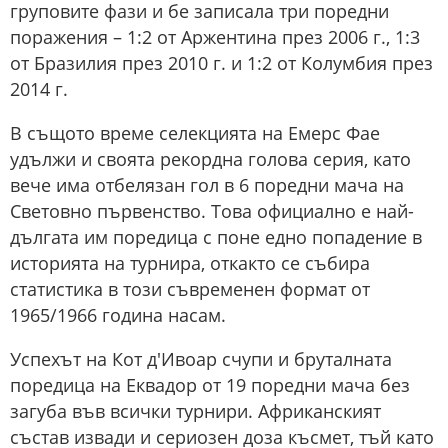
груповите фази и бе записала три поредни
поражения – 1:2 от Аржентина през 2006 г., 1:3
от Бразилия през 2010 г. и 1:2 от Колумбия през
2014 г.
В същото време селекцията на Емерс Фае
удължи и своята рекордна голова серия, като
вече има отбелязан гол в 6 поредни мача на
Световно първенство. Това официално е най-
дългата им поредица с поне едно попадение в
историята на турнира, откакто се събира
статистика в този съвременен формат от
1965/1966 година насам.
Успехът на Кот д'Ивоар счупи и бруталната
поредица на Еквадор от 19 поредни мача без
загуба във всички турнири. Африканският
състав извади и сериозен доза късмет, тъй като