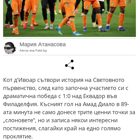
Мария Атанасова
Автор във Fakti.bg
Кот д'Ивоар сътвори история на Световното
първенство, след като започна участието си с
драматична победа с 1:0 над Еквадор във
Филаделфия. Късният гол на Амад Диало в 89-
ата минута не само донесе трите ценни точки за
„слоновете“, но и записа някои интересни
постижения, слагайки край на едно голямо
проклятие.