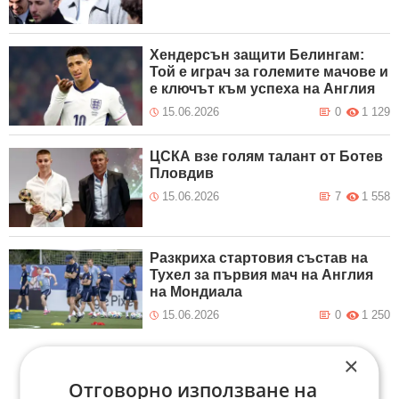
Хендерсън защити Белингам:
Той е играч за големите мачове и
е ключът към успеха на Англия
15.06.2026
0
1 129
ЦСКА взе голям талант от Ботев
Пловдив
15.06.2026
7
1 558
Разкриха стартовия състав на
Тухел за първия мач на Англия
на Мондиала
15.06.2026
0
1 250
×
Отговорно използване на