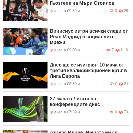
Гьозтепе на Мъри Стоилов
днес в 09:59 ч.
0
281
Винисиус изтри всички следи от
Реал Мадрид в социалните
мрежи
днес в 09:00 ч.
7
1 101
Днес ще се изиграят 10 мача от
третия квалификационен кръг в
Лига Европа
днес в 08:30 ч.
0
811
27 мача в Лигата на
конференциите днес
днес в 07:59 ч.
0
701
Атанас Илиев: Нещата ни се