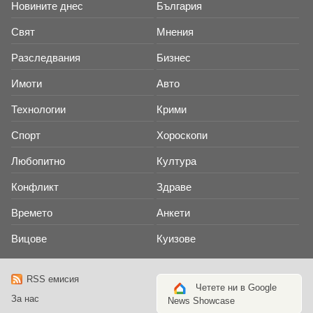
Новините днес
България
Свят
Мнения
Разследвания
Бизнес
Имоти
Авто
Технологии
Крими
Спорт
Хороскопи
Любопитно
Култура
Конфликт
Здраве
Времето
Анкети
Вицове
Куизове
RSS емисия
Четете ни в Google
За нас
News Showcase