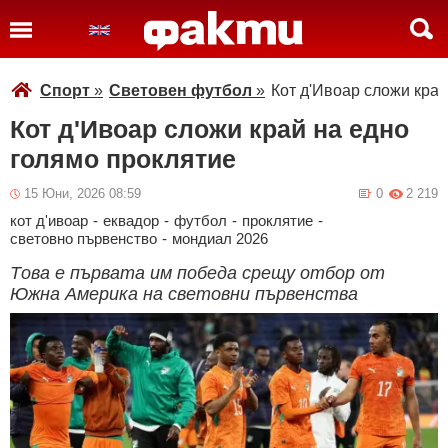
Спорт
»
Световен футбол
»
Кот д'Ивоар сложи край
Кот д'Ивоар сложи край на едно
голямо проклятие
15 Юни, 2026 08:59
0
2 219
кот д'ивоар
-
еквадор
-
футбол
-
проклятие
-
световно първенство
-
мондиал 2026
Tова е първата им победа срещу отбор от
Южна Америка на световни първенства