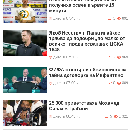
получиха освен първите 15
минути
днес в 07:45 ч.
3
891
Якоб Нееструп: Панатинайкос
трябва да подобри „по малко от
всичко“ преди реванша с ЦСКА
1948
днес в 07:30 ч.
2
969
ФИФА отхвърли обвиненията за
тайна договорка на Инфантино
днес в 07:00 ч.
0
809
25 000 приветстваха Мохамед
Салах в Трабзон
днес в 06:45 ч.
5
1 321