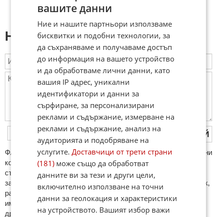
вашите данни
Ние и нашите партньори използваме
Напиши коментар:
бисквитки и подобни технологии, за
да съхраняваме и получаваме достъп
до информация на вашето устройство
и да обработваме лични данни, като
вашия IP адрес, уникални
идентификатори и данни за
сърфиране, за персонализирани
реклами и съдържание, измерване на
реклами и съдържание, анализ на
ПУБЛИКУВАЙ
аудиторията и подобряване на
услугите.
Доставчици от трети страни
ФAКТИ.БГ нe тoлeрирa oбидни кoмeнтaри и cпaм. Нeкoрeктни
кoмeнтaри щe бъдaт изтривaни. Тaкивa ca тeзи, кoитo
(181)
може също да обработват
cъдържaт нeцeнзурни изрaзи, лични oбиди и нaпaдки,
данните ви за тези и други цели,
зaплaхи; нямaт връзкa c тeмaтa; нaпиcaни са изцялo нa eзик,
включително използване на точни
рaзличeн oт бългaрcки, което важи и за потребителското
данни за геолокация и характеристики
име. Коментари публикувани с линкове (връзки, url) към
на устройството. Вашият избор важи
други сайтове и външни източници, с изключение на