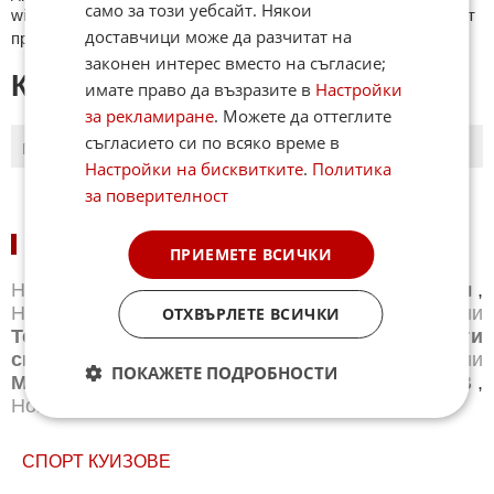
само за този уебсайт. Някои
wikipedia.org, mobile.bg, imot.bg, zaplata.bg, bazar.bg ще бъдат
доставчици може да разчитат на
премахнати.
законен интерес вместо на съгласие;
КОМЕНТАРИ КЪМ СТАТИЯТА
имате право да възразите в
Настройки
за рекламиране
. Можете да оттеглите
съгласието си по всяко време в
ПОСЛЕДНИ
ПЪРВИ
Настройки на бисквитките
.
Политика
за поверителност
НОВИНИ ПО СПОРТОВЕ:
ПРИЕМЕТЕ ВСИЧКИ
Новини
Бг футбол
,
Новини
Световен футбол
,
Новини
Баскетбол
,
Новини
Волейбол
,
Новини
ОТХВЪРЛЕТЕ ВСИЧКИ
Тенис
,
Новини
Бойни спортове
,
Новини
Други
спортове
,
Новини
Лека атлетика
,
Новини
ПОКАЖЕТЕ ПОДРОБНОСТИ
Моторни спортове
,
Новини
Спортът по ТВ
,
Новини
Зимни спортове
СПОРТ КУИЗОВЕ