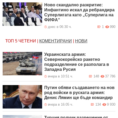
Ново скандално разкритие:
Инфантино искал да ребрандира
Суперлигата като „Суперлига на
ФИФА“
днес в 06:30 ч.
1
990
ТОП 5
ЧЕТЕНИ
|
КОМЕНТИРАНИ
|
НОВИ
Украинската армия:
Севернокорейско ракетно
подразделение се разполага в
Западна Русия
вчера в 10:51 ч.
148
37 786
Путин обяви създаването на нов
род войски в руската армия:
Денис Лямин ще бъде командир
вчера в 16:05 ч.
134
9 930
Турция получи разрешение от