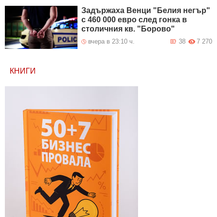
Задържаха Венци "Белия негър"
с 460 000 евро след гонка в
столичния кв. "Борово"
вчера в 23:10 ч.
38
7 270
КНИГИ