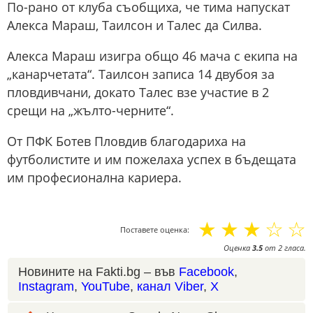
По-рано от клуба съобщиха, че тима напускат
Алекса Мараш, Таилсон и Талес да Силва.
Алекса Мараш изигра общо 46 мача с екипа на
„канарчетата“. Таилсон записа 14 двубоя за
пловдивчани, докато Талес взе участие в 2
срещи на „жълто-черните“.
От ПФК Ботев Пловдив благодариха на
футболистите и им пожелаха успех в бъдещата
им професионална кариера.
☆
☆
☆
☆
☆
Поставете оценка:
Оценка
3.5
от
2
гласа.
Новините на Fakti.bg – във
Facebook
,
Instagram
,
YouTube
,
канал Viber
,
X