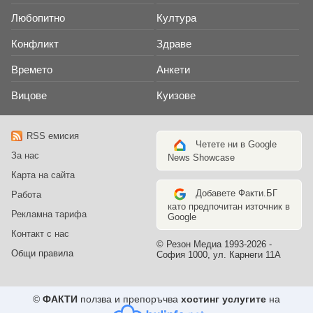
Любопитно
Култура
Конфликт
Здраве
Времето
Анкети
Вицове
Куизове
RSS емисия
Четете ни в Google
За нас
News Showcase
Карта на сайта
Добавете Факти.БГ
Работа
като предпочитан източник в
Рекламна тарифа
Google
Контакт с нас
© Резон Медиа 1993-2026 -
Общи правила
София 1000, ул. Карнеги 11А
©
ФАКТИ
ползва и препоръчва
хостинг услугите
на