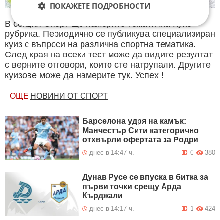
ПОКАЖЕТЕ ПОДРОБНОСТИ
В секция Спорт ще намерите тематична Куиз
рубрика. Периодично се публикува специализиран
куиз с въпроси на различна спортна тематика.
След края на всеки тест може да видите резултат
с верните отговори, които сте натрупали. Другите
куизове може да намерите тук. Успех !
ОЩЕ
НОВИНИ ОТ СПОРТ
Барселона удря на камък:
Манчестър Сити категорично
отхвърли офертата за Родри
днес в 14:47 ч.
0
380
Дунав Русе се впуска в битка за
първи точки срещу Арда
Кърджали
днес в 14:17 ч.
1
424