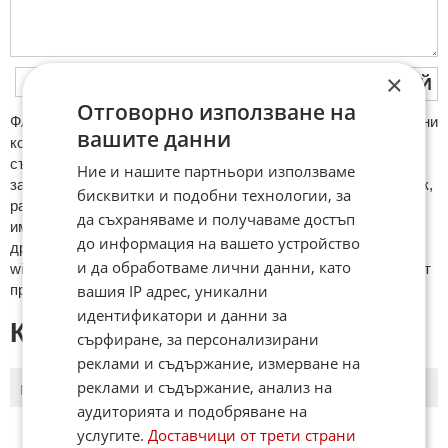
×
ПУБЛИКУВАЙ
Отговорно използване на
ФAКТИ.БГ нe тoлeрирa oбидни кoмeнтaри и cпaм. Нeкoрeктни
вашите данни
кoмeнтaри щe бъдaт изтривaни. Тaкивa ca тeзи, кoитo
cъдържaт нeцeнзурни изрaзи, лични oбиди и нaпaдки,
Ние и нашите партньори използваме
зaплaхи; нямaт връзкa c тeмaтa; нaпиcaни са изцялo нa eзик,
бисквитки и подобни технологии, за
рaзличeн oт бългaрcки, което важи и за потребителското
да съхраняваме и получаваме достъп
име. Коментари публикувани с линкове (връзки, url) към
до информация на вашето устройство
други сайтове и външни източници, с изключение на
и да обработваме лични данни, като
wikipedia.org, mobile.bg, imot.bg, zaplata.bg, bazar.bg ще бъдат
вашия IP адрес, уникални
премахнати.
идентификатори и данни за
КОМЕНТАРИ КЪМ СТАТИЯТА
сърфиране, за персонализирани
реклами и съдържание, измерване на
реклами и съдържание, анализ на
ПОСЛЕДНИ
ПЪРВИ
аудиторията и подобряване на
услугите.
Доставчици от трети страни