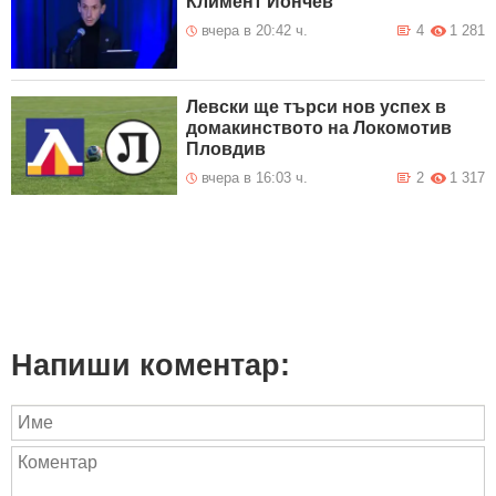
Климент Йончев
вчера в 20:42 ч.
4
1 281
Левски ще търси нов успех в
домакинството на Локомотив
Пловдив
вчера в 16:03 ч.
2
1 317
Напиши коментар: