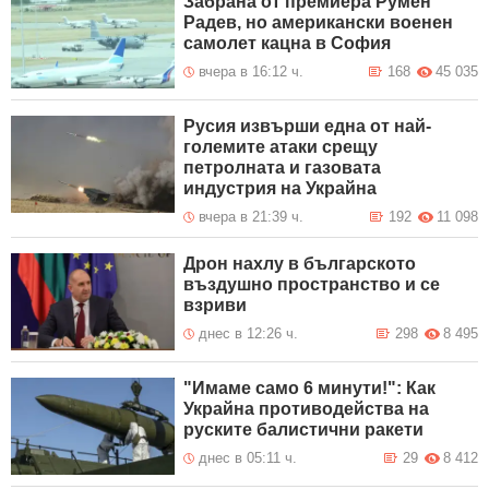
Забрана от премиера Румен
Радев, но американски военен
самолет кацна в София
вчера в 16:12 ч.
168
45 035
Русия извърши една от най-
големите атаки срещу
петролната и газовата
индустрия на Украйна
вчера в 21:39 ч.
192
11 098
Дрон нахлу в българското
въздушно пространство и се
взриви
днес в 12:26 ч.
298
8 495
"Имаме само 6 минути!": Как
Украйна противодейства на
руските балистични ракети
днес в 05:11 ч.
29
8 412