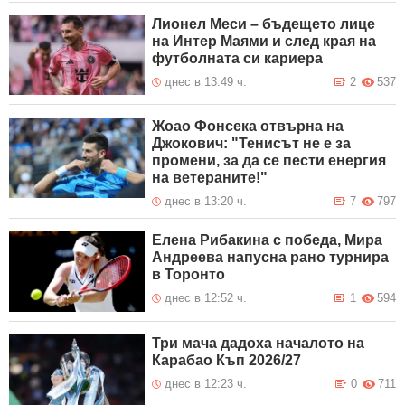
Лионел Меси – бъдещето лице
на Интер Маями и след края на
футболната си кариера
днес в 13:49 ч.
2
537
Жоао Фонсека отвърна на
Джокович: "Тенисът не е за
промени, за да се пести енергия
на ветераните!"
днес в 13:20 ч.
7
797
Елена Рибакина с победа, Мира
Андреева напусна рано турнира
в Торонто
днес в 12:52 ч.
1
594
Три мача дадоха началото на
Карабао Къп 2026/27
днес в 12:23 ч.
0
711