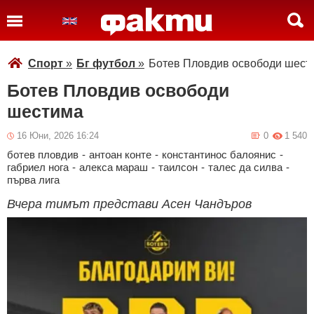
Спорт
»
Бг футбол
»
Ботев Пловдив освободи шест
Ботев Пловдив освободи
шестима
16 Юни, 2026 16:24
0
1 540
ботев пловдив
-
антоан конте
-
константинос балоянис
-
габриел нога
-
алекса мараш
-
таилсон
-
талес да силва
-
първа лига
Вчера тимът представи Асен Чандъров