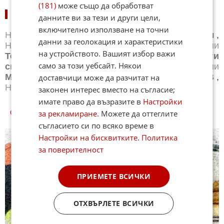
(181)
може също да обработват
НОВИНИ ПО СПОРТОВЕ:
данните ви за тези и други цели,
включително използване на точни
Новини
Бг футбол
,
Новини
Световен футбол
,
данни за геолокация и характеристики
Новини
Баскетбол
,
Новини
Волейбол
,
Новини
на устройството. Вашият избор важи
Тенис
,
Новини
Бойни спортове
,
Новини
Други
само за този уебсайт. Някои
спортове
,
Новини
Лека атлетика
,
Новини
Моторни спортове
,
Новини
Спортът по ТВ
,
доставчици може да разчитат на
Новини
Зимни спортове
законен интерес вместо на съгласие;
имате право да възразите в
Настройки
за рекламиране
. Можете да оттеглите
СПОРТ КУИЗОВЕ
съгласието си по всяко време в
Настройки на бисквитките
.
Политика
за поверителност
ПРИЕМЕТЕ ВСИЧКИ
ОТХВЪРЛЕТЕ ВСИЧКИ