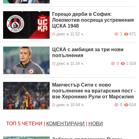
Горещо дерби в София:
Локомотив посреща устремения
ЦСКА 1948
днес в 11:52 ч.
1
671
ЦСКА с амбиция за три нови
попълнения
днес в 11:24 ч.
0
1 019
Манчестър Сити с ново
попълнение на вратарския пост -
взе Херонимо Рули от Марсилия
днес в 10:54 ч.
0
624
ТОП 5
ЧЕТЕНИ
|
КОМЕНТИРАНИ
|
НОВИ