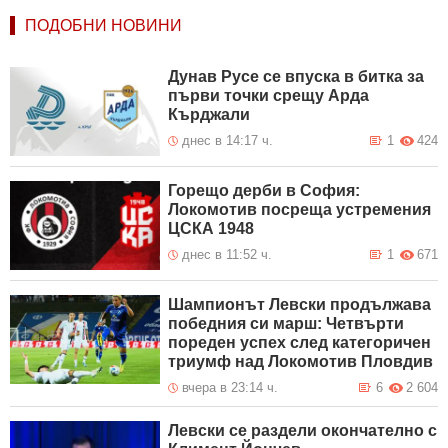
ПОДОБНИ НОВИНИ
Дунав Русе се впуска в битка за
първи точки срещу Арда
Кърджали
днес в 14:17 ч.
1
424
Горещо дерби в София:
Локомотив посреща устремения
ЦСКА 1948
днес в 11:52 ч.
1
671
Шампионът Левски продължава
победния си марш: Четвърти
пореден успех след категоричен
триумф над Локомотив Пловдив
вчера в 23:14 ч.
6
2 604
Левски се раздели окончателно с