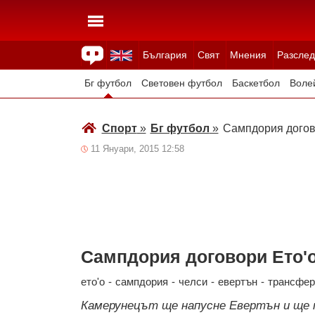
България
Свят
Мнения
Разслед
Здраве
Времето
Анкети
Вицове
Куизове
Бг футбол
Световен футбол
Баскетбол
Воле
Зимни спортове
Спорт
»
Бг футбол
»
Сампдория догов
11 Януари, 2015 12:58
Сампдория договори Ето'
ето'о
-
сампдория
-
челси
-
евертън
-
трансфер
Камерунецът ще напусне Евертън и ще п