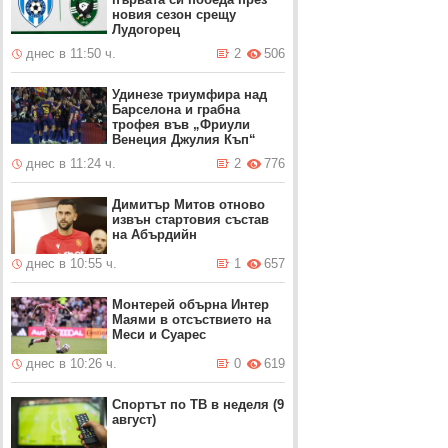
новия сезон срещу
Лудогорец
днес в 11:50 ч.
2
506
Удинезе триумфира над
Барселона и грабна
трофея във „Фриули
Венеция Джулия Къп“
днес в 11:24 ч.
2
776
Димитър Митов отново
извън стартовия състав
на Абърдийн
днес в 10:55 ч.
1
657
Монтерей обърна Интер
Маями в отсъствието на
Меси и Суарес
днес в 10:26 ч.
0
619
Спортът по ТВ в неделя (9
август)