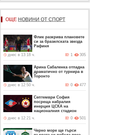
ОЩЕ
НОВИНИ ОТ СПОРТ
Флик разкрива плановете
си за бразилската звезда
Рафиня
днес в 13:18 ч.
1
305
Арина Сабаленка отпадна
драматично от турнира в
Торонто
днес в 12:50 ч.
0
477
Септември София
посреща набралия
инерция ЦСКА на
националния стадион
днес в 12:21 ч.
0
501
Черно море ще търси
първата си победа през