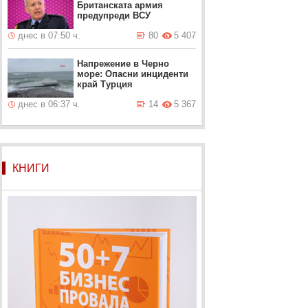
Британската армия
предупреди ВСУ
днес в 07:50 ч.
80
5 407
Напрежение в Черно
море: Опасни инциденти
край Турция
днес в 06:37 ч.
14
5 367
КНИГИ