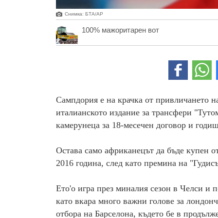
Снимка: БТА/АР
100% мажоритарен вот
Сампдория е на крачка от привличането на
италианското издание за трансфери "Тутом
камерунеца за 18-месечен договор и годиш
Остава само африканецът да бъде купен от
2016 година, след като премина на "Гудис
Ето'о игра през миналия сезон в Челси и п
като вкара много важни голове за лондонч
отбора на Барселона, където бе в продълже