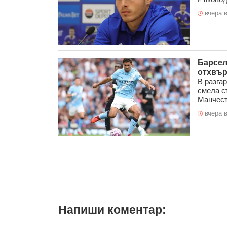
вчера в
Барсел
отхвър
В разга
смела с
Манчест
вчера в
Напиши коментар: