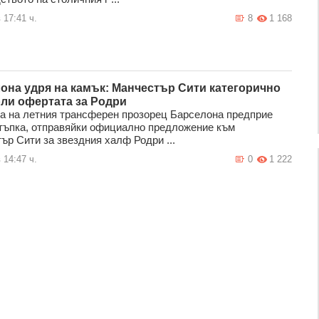
 17:41 ч.
8
1 168
она удря на камък: Манчестър Сити категорично
ли офертата за Родри
ра на летния трансферен прозорец Барселона предприе
тъпка, отправяйки официално предложение към
ър Сити за звездния халф Родри ...
 14:47 ч.
0
1 222