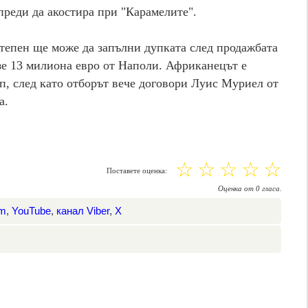
преди да акостира при "Карамелите".
степен ще може да запълни дупката след продажбата
зе 13 милиона евро от Наполи. Африканецът е
п, след като отборът вече договори Луис Муриел от
а.
☆
☆
☆
☆
☆
Поставете оценка:
Оценка
от
0
гласа.
am
,
YouTube
,
канал Viber
,
X