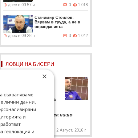
днес в 09:57 ч.
0
1 018
Станимир Стоилов:
Вярвам в труда, а не в
оправданията
днес в 09:28 ч.
3
1 042
ЛОВЦИ НА БИСЕРИ
×
Владислав Стоянов
Капитанът на Лудогорец
да съхраняваме
Владислав Стоянов с
прогноза за мача с Червена
ме лични данни,
звезда
персонализирани
“
Цървена звезда не са нищо
диторията и
„
повече от нас
работват
2 Август, 2016 г.
за геолокация и