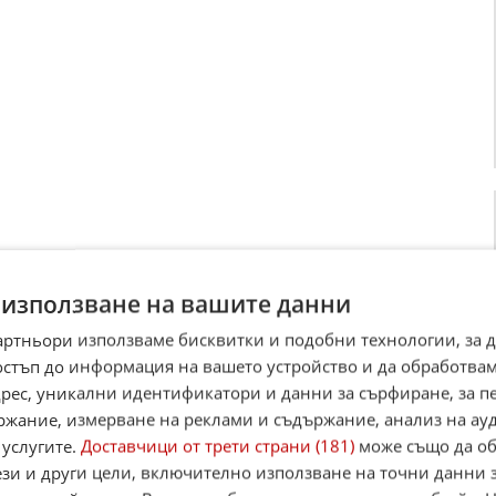
 използване на вашите данни
Гимараеш официално се присъедини към Арсенал
артньори използваме бисквитки и подобни технологии, за 
ия най-скъп трансфер в историята на клуба
остъп до информация на вашето устройство и да обработва
 направи истински фурор на трансферния пазар, като
адрес, уникални идентификатори и данни за сърфиране, за 
е Бруно Гимараеш от Нюкасъл срещу внушителните 75
паунда. С тази сделка "а ...
ржание, измерване на реклами и съдържание, анализ на ау
 услугите.
Доставчици от трети страни (181)
може също да об
 21:29 ч.
1
1 411
ези и други цели, включително използване на точни данни 