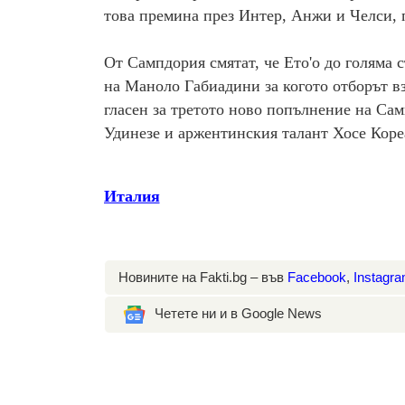
това премина през Интер, Анжи и Челси, 
От Сампдория смятат, че Ето'о до голяма 
на Маноло Габиадини за когото отборът в
гласен за третото ново попълнение на Сам
Удинезе и аржентинския талант Хосе Коре
Италия
Новините на Fakti.bg – във
Facebook
,
Instagr
Четете ни и в Google News