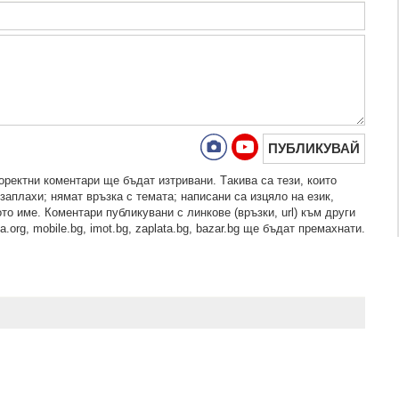
ПУБЛИКУВАЙ
рeктни кoмeнтaри щe бъдaт изтривaни. Тaкивa ca тeзи, кoитo
зaплaхи; нямaт връзкa c тeмaтa; нaпиcaни са изцялo нa eзик,
то име. Коментари публикувани с линкове (връзки, url) към други
.org, mobile.bg, imot.bg, zaplata.bg, bazar.bg ще бъдат премахнати.