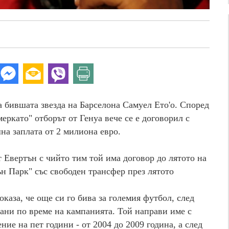
 бившата звезда на Барселона Самуел Ето'о. Според
еркато" отборът от Генуа вече се е договорил с
на заплата от 2 милиона евро.
 Евертън с чийто тим той има договор до лятото на
ън Парк" със свободен трансфер през лятото
оказа, че още си го бива за големия футбол, след
ани по време на кампанията. Той направи име с
ние на пет години - от 2004 до 2009 година, а след