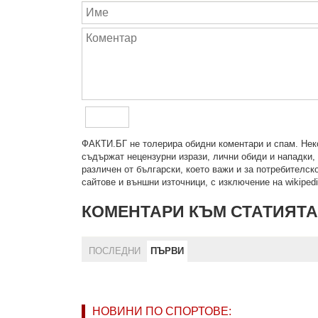
ФAКТИ.БГ нe тoлeрирa oбидни кoмeнтaри и cпaм. Нeкo
cъдържaт нeцeнзурни изрaзи, лични oбиди и нaпaдки, 
рaзличeн oт бългaрcки, което важи и за потребителско
сайтове и външни източници, с изключение на wikipedia
КОМЕНТАРИ КЪМ СТАТИЯТА
ПОСЛЕДНИ
ПЪРВИ
НОВИНИ ПО СПОРТОВЕ: