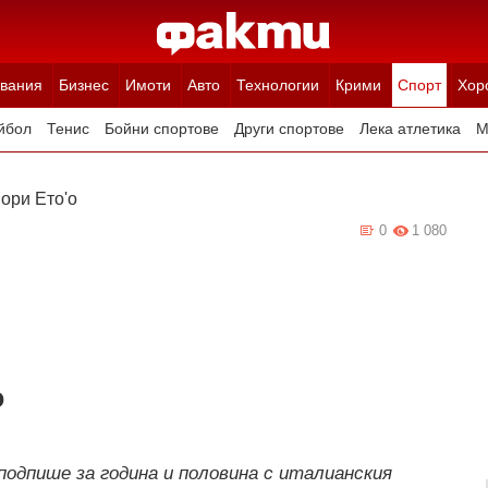
вания
Бизнес
Имоти
Авто
Технологии
Крими
Спорт
Хор
йбол
Тенис
Бойни спортове
Други спортове
Лека атлетика
М
ори Ето'о
0
1 080
о
одпише за година и половина с италианския