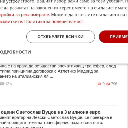
на устройството. Вашият избор важи само за този уебсайт. 
 да разчитат на законен интерес вместо на съгласие; имате
ският талант Валери Владимиров отново на
тройки за рекламиране
. Можете да оттеглите съгласието си 
 за Милан при тежко поражение от Челси в
та
исквитките
.
Политика за поверителност
тстъпи с 0:3 на Челси в контролна среща играна в
а. Лондонският тим демонстрира класа и ефективност,
остави шанс на "росонери ...
ОТХВЪРЛЕТЕ ВСИЧКИ
ПРИЕМЕ
 20:34 ч.
3
1 247
ПОДРОБНОСТИ
Вила привлича нов ляв бек от Атлетико Мадрид
ила е на прага да осъществи впечатляващ трансфер, след
стигна принципна договорка с Атлетико Мадрид за
нето на италианския ля ...
08:12 ч.
0
796
 оцени Светослав Вуцов на 3 милиона евро
ивият вратар на Левски Светослав Вуцов, се превърна в
 най-горещите теми на трансферния пазар това лято.
твото на столичния г ...