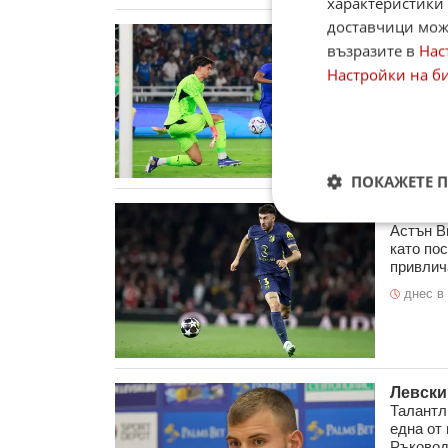
характеристики 
доставчици може
Българ
възразите в
Нас
терена
Джакар
Настройки на б
Милан о
Джакарт
като не 
вчера в
ПОКАЖЕТЕ 
Астън 
Астън В
като по
привлича
днес в 
Левски
Талантл
една от
Ръководс