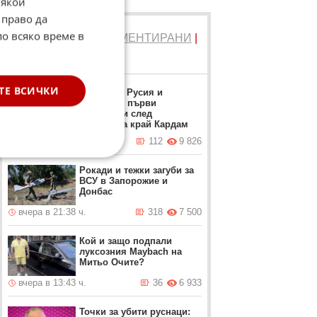
Някои
 право да
по всяко време в
ТОП 5
ЧЕТЕНИ
|
КОМЕНТИРАНИ
|
НОВИ
ТЕ ВСИЧКИ
Румъния, Русия и
Украйна с първи
коментари след
инцидента край Кардам
вчера в 18:25 ч.
112
9 826
Рокади и тежки загуби за
ВСУ в Запорожие и
Донбас
вчера в 21:38 ч.
318
7 500
Кой и защо подпали
луксозния Maybach на
Митьо Очите?
вчера в 13:43 ч.
36
6 933
Точки за убити руснаци: