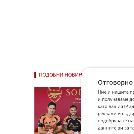
ПОДОБНИ НОВИНИ
Отговорно
Бруно 
Ние и нашите п
с втор
и получаваме д
Арсенал
като вашия IP 
привлеч
милиона 
реклами и съдъ
подобряване на
вчера в
данните ви за т