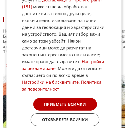
(181)
може също да обработват
данните ви за тези и други цели,
НОВИНИ ПО СПОРТОВЕ:
включително използване на точни
данни за геолокация и характеристики
Новини
Бг футбол
,
Новини
Световен футбол
,
Новини
на устройството. Вашият избор важи
Баскетбол
,
Новини
Волейбол
,
Новини
Тенис
,
Новини
само за този уебсайт. Някои
Бойни спортове
,
Новини
Други спортове
,
Новини
Лека
атлетика
,
Новини
Моторни спортове
,
Новини
Спортът по
доставчици може да разчитат на
ТВ
,
Новини
Зимни спортове
законен интерес вместо на съгласие;
имате право да възразите в
Настройки
СПОРТ КУИЗОВЕ
за рекламиране
. Можете да оттеглите
съгласието си по всяко време в
Настройки на бисквитките
.
Политика
за поверителност
ПРИЕМЕТЕ ВСИЧКИ
ОТХВЪРЛЕТЕ ВСИЧКИ