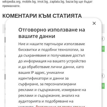
wikipedia.org, mobile.bg, imot.bg, zaplata.bg, bazar.bg ще бъдат
премахнати.
КОМЕНТАРИ КЪМ СТАТИЯТА
×
Отговорно използване на
ПОСЛЕДНИ
ПЪРВИ
вашите данни
БУМЕР КАМОР
1
Ние и нашите партньори използваме
бисквитки и подобни технологии, за
0
0
ОТГОВОР
да съхраняваме и получаваме достъп
i zavonia na chorba
до информация на вашето устройство
20:38
16.01.2013
и да обработваме лични данни, като
вашия IP адрес, уникални
Гост
2
идентификатори и данни за
сърфиране, за персонализирани
0
0
ОТГОВОР
реклами и съдържание, измерване на
...ГОВЕЖДА!
реклами и съдържание, анализ на
аудиторията и подобряване на
23:11
16.01.2013
услугите.
Доставчици от трети страни