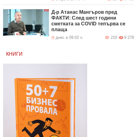
Д-р Атанас Мангъров пред
ФАКТИ: След шест години
сметката за COVID тепърва се
плаща
днес в 09:02 ч.
210
9 278
КНИГИ