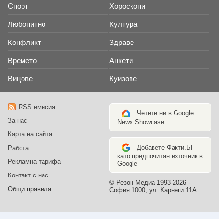
Спорт
Хороскопи
Любопитно
Култура
Конфликт
Здраве
Времето
Анкети
Вицове
Куизове
RSS емисия
Четете ни в Google
За нас
News Showcase
Карта на сайта
Добавете Факти.БГ
Работа
като предпочитан източник в
Рекламна тарифа
Google
Контакт с нас
© Резон Медиа 1993-2026 -
Общи правила
София 1000, ул. Карнеги 11А