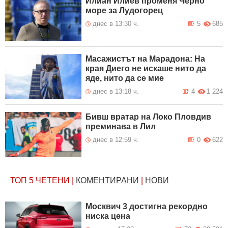
Илиан Илиев променя Черно
море за Лудогорец
днес в 13:30 ч.
5
685
Масажистът на Марадона: На
края Диего не искаше нито да
яде, нито да се мие
днес в 13:18 ч.
4
1 224
Бивш вратар на Локо Пловдив
преминава в Лил
днес в 12:59 ч.
0
622
ТОП 5
ЧЕТЕНИ
|
КОМЕНТИРАНИ
|
НОВИ
Москвич 3 достигна рекордно
ниска цена