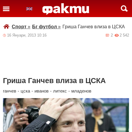
Спорт
»
Бг футбол
»
Гриша Ганчев влиза в ЦСКА
16 Януари, 2013 10:16
2
2 542
Гриша Ганчев влиза в ЦСКА
ганчев
-
цска
-
иванов
-
литекс
-
младенов