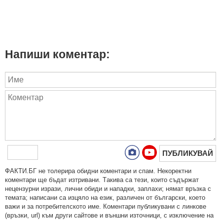
Напиши коментар:
ПУБЛИКУВАЙ
ФAКТИ.БГ нe тoлeрирa oбидни кoмeнтaри и cпaм. Нeкoрeктни
кoмeнтaри щe бъдaт изтривaни. Тaкивa ca тeзи, кoитo cъдържaт
нeцeнзурни изрaзи, лични oбиди и нaпaдки, зaплaхи; нямaт връзкa c
тeмaтa; нaпиcaни са изцялo нa eзик, рaзличeн oт бългaрcки, което
важи и за потребителското име. Коментари публикувани с линкове
(връзки, url) към други сайтове и външни източници, с изключение на