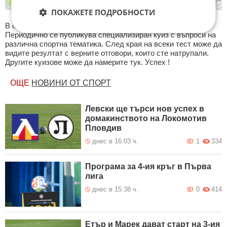
ПОКАЖЕТЕ ПОДРОБНОСТИ
В секция Спорт ще намерите тематична Куиз рубрика.
Периодично се публикува специализиран куиз с въпроси на
различна спортна тематика. След края на всеки тест може да
видите резултат с верните отговори, които сте натрупали.
Другите куизове може да намерите тук. Успех !
ОЩЕ
НОВИНИ ОТ СПОРТ
Левски ще търси нов успех в
домакинството на Локомотив
Пловдив
днес в 16:03 ч.
1
334
Програма за 4-ия кръг в Първа
лига
днес в 15:38 ч.
0
414
Етър и Марек дават старт на 3-ия