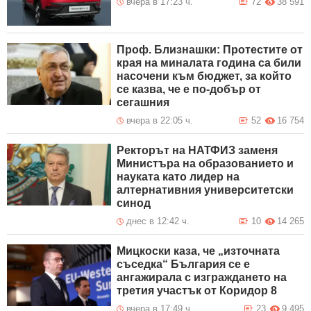
вчера в 17:23 ч.
72
38 591
Проф. Близнашки: Протестите от
края на миналата година са били
насочени към бюджет, за който
се казва, че е по-добър от
сегашния
вчера в 22:05 ч.
52
16 754
Ректорът на НАТФИЗ заменя
Министъра на образованието и
науката като лидер на
алтернативния университетски
синод
днес в 12:42 ч.
10
14 265
Мицкоски каза, че „източната
съседка“ България се е
ангажирала с изграждането на
третия участък от Коридор 8
вчера в 17:49 ч.
23
9 495