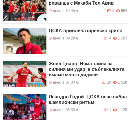
реванша с Макаби Тел Авив
днес в 10:45 ч.
9
964
ЦСКА привлича френско крило
днес в 09:29 ч.
4
1 103
Жоел Цварц: Няма тайна за
силния ми удар, в съблекалнята
имаме много диджеи
днес в 07:00 ч.
10
1 518
Леандро Годой: ЦСКА вече набра
шампионски ритъм
днес в 06:30 ч.
1
1 128