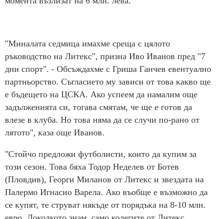
момента възлизат на 6 млн. лева.
"Миналата седмица имахме среща с цялото
ръководство на Литекс", призна Иво Иванов пред "7
дни спорт". - Обсъждахме с Гриша Ганчев евентуално
партньорство. Съгласието му зависи от това какво ще
е бъдещето на ЦСКА. Ако успеем да намалим още
задълженията си, тогава смятам, че ще е готов да
влезе в клуба. Но това няма да се случи по-рано от
лятото", каза още Иванов.
"Стойчо предложи футболисти, които да купим за
този сезон. Това бяха Тодор Неделев от Ботев
(Пловдив), Георги Миланов от Литекс и звездата на
Палермо Игнасио Варела. Ако въобще е възможно да
се купят, те струват някъде от порядъка на 8-10 млн.
евро. Доколкото знам, само колегите от Литекс