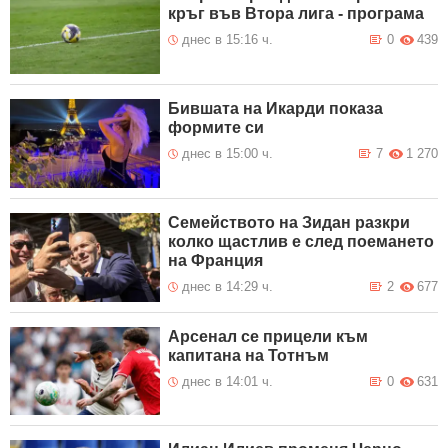
кръг във Втора лига - програма
днес в 15:16 ч.
0
439
Бившата на Икарди показа
формите си
днес в 15:00 ч.
7
1 270
Семейството на Зидан разкри
колко щастлив е след поемането
на Франция
днес в 14:29 ч.
2
677
Арсенал се прицели към
капитана на Тотнъм
днес в 14:01 ч.
0
631