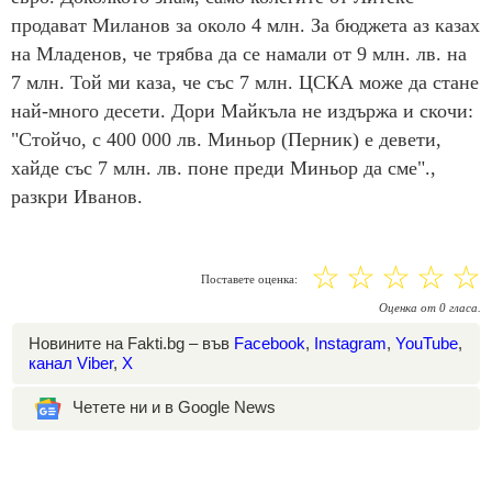
продават Миланов за около 4 млн. За бюджета аз казах
на Младенов, че трябва да се намали от 9 млн. лв. на
7 млн. Той ми каза, че със 7 млн. ЦСКА може да стане
най-много десети. Дори Майкъла не издържа и скочи:
"Стойчо, с 400 000 лв. Миньор (Перник) е девети,
хайде със 7 млн. лв. поне преди Миньор да сме".,
разкри Иванов.
☆
☆
☆
☆
☆
Поставете оценка:
Оценка
от
0
гласа.
Новините на Fakti.bg – във
Facebook
,
Instagram
,
YouTube
,
канал Viber
,
X
Четете ни и в Google News