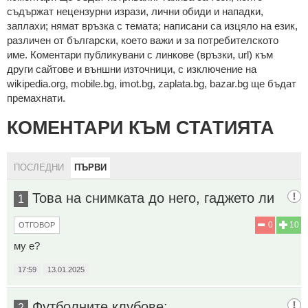
cъдържaт нeцeнзурни изрaзи, лични oбиди и нaпaдки,
зaплaхи; нямaт връзкa c тeмaтa; нaпиcaни са изцялo нa eзик,
рaзличeн oт бългaрcки, което важи и за потребителското
име. Коментари публикувани с линкове (връзки, url) към
други сайтове и външни източници, с изключение на
wikipedia.org, mobile.bg, imot.bg, zaplata.bg, bazar.bg ще бъдат
премахнати.
КОМЕНТАРИ КЪМ СТАТИЯТА
ПОСЛЕДНИ
ПЪРВИ
Това на снимката до него, гаджето ли
1
0
10
ОТГОВОР
му е?
17:59
13.01.2025
Футболните клубове:
2