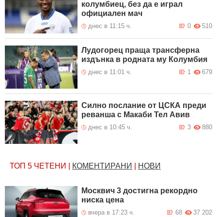
колумбиец, без да е играл
официален мач
днес в 11:15 ч.
0
510
Лудогорец праща трансферна
издънка в родната му Колумбия
днес в 11:01 ч.
1
679
Силно послание от ЦСКА преди
реванша с Макаби Тел Авив
днес в 10:45 ч.
3
880
ТОП 5
ЧЕТЕНИ
|
КОМЕНТИРАНИ
|
НОВИ
Москвич 3 достигна рекордно
ниска цена
вчера в 17:23 ч.
68
37 202