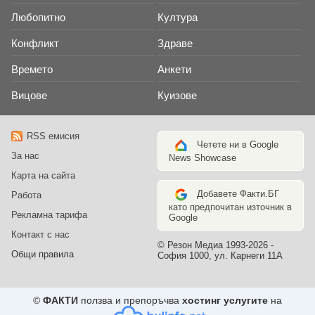
Любопитно
Култура
Конфликт
Здраве
Времето
Анкети
Вицове
Куизове
RSS емисия
Четете ни в Google
За нас
News Showcase
Карта на сайта
Добавете Факти.БГ
Работа
като предпочитан източник в
Рекламна тарифа
Google
Контакт с нас
© Резон Медиа 1993-2026 -
Общи правила
София 1000, ул. Карнеги 11А
©
ФАКТИ
ползва и препоръчва
хостинг услугите
на