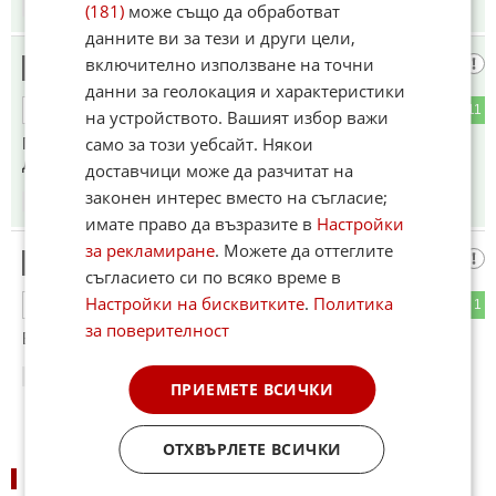
18:28
13.01.2025
(181)
може също да обработват
данните ви за тези и други цели,
включително използване на точни
НАЙ ТЪПИЯ ДОСЕГА
5
данни за геолокация и характеристики
1
11
ОТГОВОР
на устройството. Вашият избор важи
само за този уебсайт. Някои
ПРЕЗИДЕНТ НА БФС. ФУТБОЛА И ТОЙ КАТО
ДЪРЖАВАТА- АЛА БАЛА.
доставчици може да разчитат на
законен интерес вместо на съгласие;
18:36
13.01.2025
имате право да възразите в
Настройки
за рекламиране
. Можете да оттеглите
Гонзо шампион
6
съгласието си по всяко време в
Настройки на бисквитките
.
Политика
0
1
ОТГОВОР
за поверителност
В махленската градинка!
21:46
13.01.2025
ПРИЕМЕТЕ ВСИЧКИ
ОТХВЪРЛЕТЕ ВСИЧКИ
НОВИНИ ПО СПОРТОВЕ: