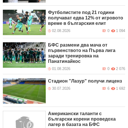
Футболистите под 21 години
получават едва 12% от игровото
време в българския елит
02.08.2026
0
1 094
БФС размени два мача от
първенството на Първа лига
заради тренировка на
Панатинайкос
01.08.2026
0
2 076
Стадион "Лазур" получи лиценз
30.07.2026
6
1 692
Американски таланти с
български корени проведоха
лагер в базата на БФС