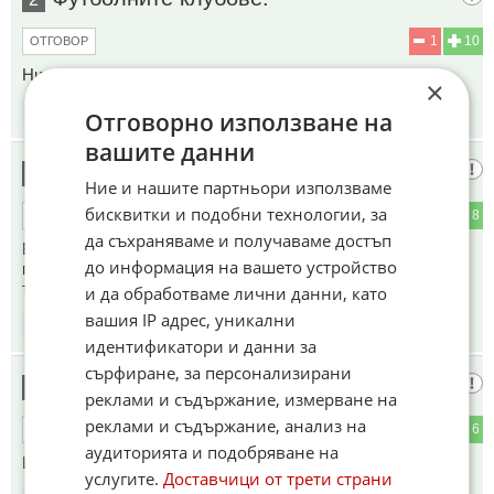
1
10
ОТГОВОР
Ние среща с тая неграмогна кукла на конци не желаем
×
18:01
13.01.2025
Отговорно използване на
вашите данни
Мъпет шоу
3
Ние и нашите партньори използваме
бисквитки и подобни технологии, за
0
8
ОТГОВОР
да съхраняваме и получаваме достъп
Бг първенството е аматьорско, а националния отбор е
до информация на вашето устройство
позор. Гонзо може да си се среща с когото си поиска, но
това нищо няма да промени.
и да обработваме лични данни, като
вашия IP адрес, уникални
18:26
13.01.2025
идентификатори и данни за
сърфиране, за персонализирани
То е ясно!
4
реклами и съдържание, измерване на
реклами и съдържание, анализ на
0
6
ОТГОВОР
аудиторията и подобряване на
Ще ходи на ядене и пиене джагала.
услугите.
Доставчици от трети страни