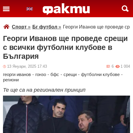
Спорт
»
Бг футбол
»
Георги Иванов ще проведе сре
Георги Иванов ще проведе срещи
с всички футболни клубове в
България
13 Януари, 2025 17:43
6
1 004
георги иванов
-
гонзо
-
бфс
-
срещи
-
футболни клубове
-
региони
Те ще са на регионален принцип