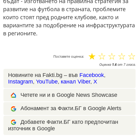
бъдат - изготването на правилна стратегия за
развитие на футбола в страната, проблемите
които стоят пред родните клубове, както и
вариантите за подобрение на инфраструктурата
в регионите.
☆
☆
☆
☆
☆
Поставете оценка:
Оценка
1.6
от
7
гласа.
Новините на Fakti.bg – във
Facebook
,
Instagram
,
YouTube
,
канал Viber
,
X
Четете ни и в Google News Showcase
Абонамент за Факти.БГ в Google Alerts
Добавете Факти.БГ като предпочитан
източник в Google