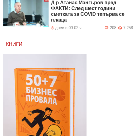
Д-р Атанас Мангъров пред
ФАКТИ: След шест години
сметката за COVID тепърва се
плаща
днес в 09:02 ч.
208
7 258
КНИГИ