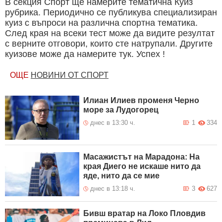
В секция Спорт ще намерите тематична Куиз
рубрика. Периодично се публикува специализиран
куиз с въпроси на различна спортна тематика.
След края на всеки тест може да видите резултат
с верните отговори, които сте натрупали. Другите
куизове може да намерите тук. Успех !
ОЩЕ
НОВИНИ ОТ СПОРТ
Илиан Илиев променя Черно
море за Лудогорец
днес в 13:30 ч.
1
334
Масажистът на Марадона: На
края Диего не искаше нито да
яде, нито да се мие
днес в 13:18 ч.
3
627
Бивш вратар на Локо Пловдив