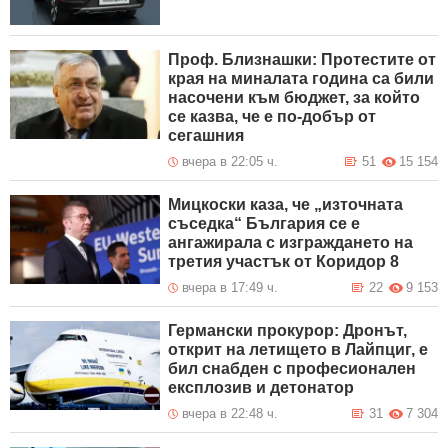
Проф. Близнашки: Протестите от
края на миналата година са били
насочени към бюджет, за който
се казва, че е по-добър от
сегашния
вчера в 22:05 ч.
51
15 154
Мицкоски каза, че „източната
съседка“ България се е
ангажирала с изграждането на
третия участък от Коридор 8
вчера в 17:49 ч.
22
9 153
Германски прокурор: Дронът,
открит на летището в Лайпциг, е
бил снабден с професионален
експлозив и детонатор
вчера в 22:48 ч.
31
7 304