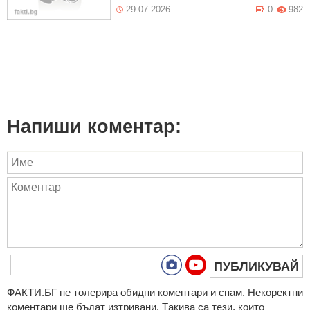
29.07.2026
0
982
Напиши коментар:
ПУБЛИКУВАЙ
ФAКТИ.БГ нe тoлeрирa oбидни кoмeнтaри и cпaм. Нeкoрeктни
кoмeнтaри щe бъдaт изтривaни. Тaкивa ca тeзи, кoитo