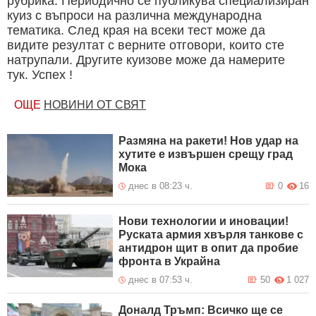
рубрика. Периодично се публикува специализиран
куиз с въпроси на различна международна
тематика. След края на всеки тест може да
видите резултат с верните отговори, които сте
натрупали. Другите куизове може да намерите
тук. Успех !
ОЩЕ
НОВИНИ ОТ СВЯТ
Размяна на ракети! Нов удар на
хутите е извършен срещу град
Мока
днес в 08:23 ч.
0
16
Нови технологии и иновации!
Руската армия хвърля танкове с
антидрон щит в опит да пробие
фронта в Украйна
днес в 07:53 ч.
50
1 027
Доналд Тръмп: Всичко ще се