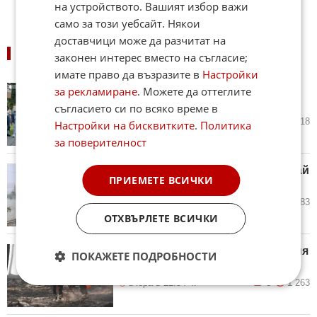
на устройството. Вашият избор важи
само за този уебсайт. Някои
доставчици може да разчитат на
ПОДОБНИ НОВИНИ
законен интерес вместо на съгласие;
имате право да възразите в
Настройки
25 дни протести в Киев заради
за рекламиране
. Можете да оттеглите
Михайло Фьодоров
съгласието си по всяко време в
днес в 06:05 ч.
18
1 018
Настройки на бисквитките
.
Политика
за поверителност
Тайфунът „Делфин“ удари Китай
ПРИЕМЕТЕ ВСИЧКИ
след Япония
днес в 05:05 ч.
1
783
ОТХВЪРЛЕТЕ ВСИЧКИ
Климатичен ад: Пожар в Испания
ПОКАЖЕТЕ ПОДРОБНОСТИ
и тайфун в Китай
вчера в 22:54 ч.
8
1 263