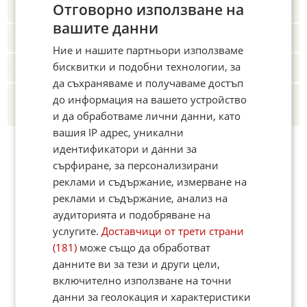
Отговорно използване на
Instagram
,
YouTube
,
канал Viber
,
X
вашите данни
Четете ни и в Google News Showcase
Ние и нашите партньори използваме
бисквитки и подобни технологии, за
Абонамент за Факти.БГ в Google Alerts
да съхраняваме и получаваме достъп
Добавете Факти.БГ като предпочитан
до информация на вашето устройство
източник в Google
и да обработваме лични данни, като
вашия IP адрес, уникални
идентификатори и данни за
сърфиране, за персонализирани
реклами и съдържание, измерване на
реклами и съдържание, анализ на
аудиторията и подобряване на
услугите.
Доставчици от трети страни
(181)
може също да обработват
данните ви за тези и други цели,
включително използване на точни
данни за геолокация и характеристики