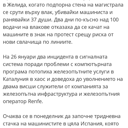
в Желида, когато подпорна стена на магистрала
се срути върху влак, убивайки машиниста и
ранявайки 37 души. Два дни по-късно над 100
водачи на влакове отказаха да се качат на
машините в знак на протест срещу риска от
нови свлачища по линиите.
На 26 януари два инцидента в сигналната
система поради проблеми с компютърната
програма потопиха железопътните услуги в
Каталуния в хаос и доведоха до уволнението на
двама висши служители от компанията за
железопътна инфраструктура и железопътния
оператор Renfe.
Очаква се в понеделник да започне тридневна
стачка на машинистите в цяла Испания, която