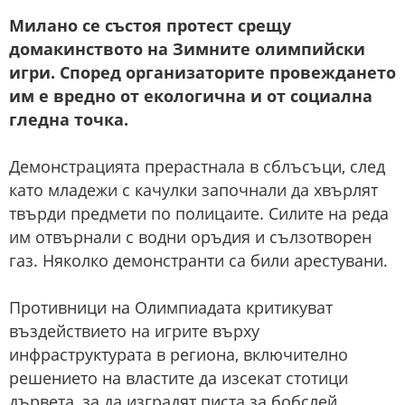
Милано се състоя протест срещу
домакинството на Зимните олимпийски
игри. Според организаторите провеждането
им е вредно от екологична и от социална
гледна точка.
Демонстрацията прерастнала в сблъсъци, след
като младежи с качулки започнали да хвърлят
твърди предмети по полицаите. Силите на реда
им отвърнали с водни оръдия и сълзотворен
газ. Няколко демонстранти са били арестувани.
Противници на Олимпиадата критикуват
въздействието на игрите върху
инфраструктурата в региона, включително
решението на властите да изсекат стотици
дървета, за да изградят писта за бобслей.