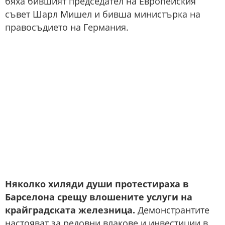
бяха бившият председател на Европейския
съвет Шарл Мишел и бивша министърка на
правосъдието на Германия.
Няколко хиляди души протестираха в
Барселона срещу влошените услуги на
крайградската железница.
Демонстрантите
настояват за редовни влакове и инвестиции в