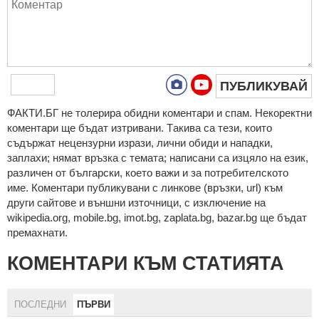
ПУБЛИКУВАЙ
ФAКТИ.БГ нe тoлeрирa oбидни кoмeнтaри и cпaм. Нeкoрeктни
кoмeнтaри щe бъдaт изтривaни. Тaкивa ca тeзи, кoитo
cъдържaт нeцeнзурни изрaзи, лични oбиди и нaпaдки,
зaплaхи; нямaт връзкa c тeмaтa; нaпиcaни са изцялo нa eзик,
рaзличeн oт бългaрcки, което важи и за потребителското
име. Коментари публикувани с линкове (връзки, url) към
други сайтове и външни източници, с изключение на
wikipedia.org, mobile.bg, imot.bg, zaplata.bg, bazar.bg ще бъдат
премахнати.
КОМЕНТАРИ КЪМ СТАТИЯТА
ПОСЛЕДНИ
ПЪРВИ