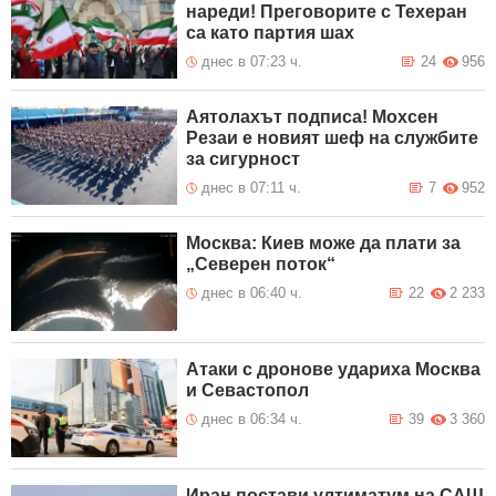
нареди! Преговорите с Техеран
са като партия шах
днес в 07:23 ч.
24
956
Аятолахът подписа! Мохсен
Резаи е новият шеф на службите
за сигурност
днес в 07:11 ч.
7
952
Москва: Киев може да плати за
„Северен поток“
днес в 06:40 ч.
22
2 233
Атаки с дронове удариха Москва
и Севастопол
днес в 06:34 ч.
39
3 360
Иран постави ултиматум на САЩ