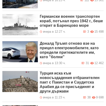
вчера в 18:23 ч.
111
15 501
Германски военен транспортен
кораб, потънал през 1942 г., беше
открит в Баренцово море
вчера в 12:27 ч.
3
15 498
Доналд Тръмп отново взе на
прицел електромобилите, като
определи притежателите им,
като "болни"
вчера в 13:30 ч.
31
12 462
Турция иска към
новосъздадения отбранителен
пакт с Пакистан и Саудитска
Арабия да се присъединят и
други държави
вчера в 11:23 ч.
38
9 698