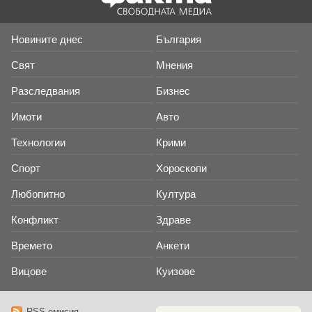
Новините днес
България
Свят
Мнения
Разследвания
Бизнес
Имоти
Авто
Технологии
Крими
Спорт
Хороскопи
Любопитно
Култура
Конфликт
Здраве
Времето
Анкети
Вицове
Куизове
RSS емисия