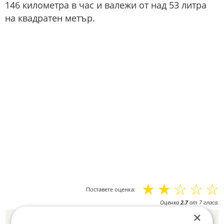
146 километра в час и валежи от над 53 литра
на квадратен метър.
☆
☆
☆
☆
☆
Поставете оценка:
Оценка
2.7
от
7
гласа.
×
Новините на Fakti.bg – във
Facebook
,