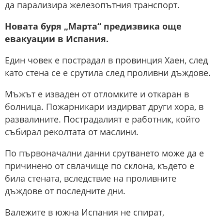
да парализира железопътния транспорт.
Новата буря „Марта“ предизвика още
евакуации в Испания.
Един човек е пострадал в провинция Хаен, след
като стена се е срутила след проливни дъждове.
Мъжът е изваден от отломките и откаран в
болница. Пожарникари издирват други хора, в
развалините. Пострадалият е работник, който
събирал реколтата от маслини.
По първоначални данни срутването може да е
причинено от свлачище по склона, където е
била стената, вследствие на проливните
дъждове от последните дни.
Валежите в южна Испания не спират,