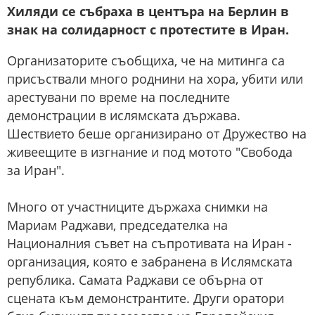
Хиляди се събраха в центъра на Берлин в
знак на солидарност с протестите в Иран.
Организаторите съобщиха, че на митинга са
присъствали много роднини на хора, убити или
арестувани по време на последните
демонстрации в ислямската държава.
Шествието беше организирано от Дружество на
живеещите в изгнание и под мотото "Свобода
за Иран".
Много от участниците държаха снимки на
Мариам Раджави, председателка на
Националния съвет на съпротивата на Иран -
организация, която е забранена в Ислямската
република. Самата Раджави се обърна от
сцената към демонстрантите. Други оратори