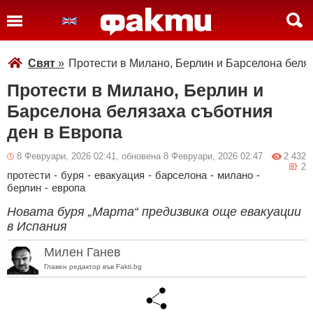
Свят
»
Протести в Милано, Берлин и Барселона беля
Протести в Милано, Берлин и
Барселона белязаха съботния
ден в Европа
8 Февруари, 2026 02:41, обновена 8 Февруари, 2026 02:47
2 432
2
протести
-
буря
-
евакуация
-
барселона
-
милано
-
берлин
-
европа
Новата буря „Марта“ предизвика още евакуации
в Испания
Милен Ганев
Главен редактор във Fakti.bg