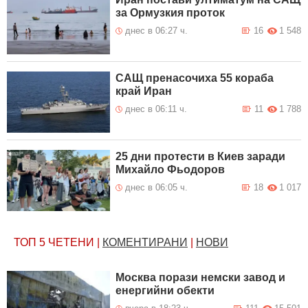
за Ормузкия проток
днес в 06:27 ч.
16
1 548
САЩ пренасочиха 55 кораба
край Иран
днес в 06:11 ч.
11
1 788
25 дни протести в Киев заради
Михайло Фьодоров
днес в 06:05 ч.
18
1 017
ТОП 5
ЧЕТЕНИ
|
КОМЕНТИРАНИ
|
НОВИ
Москва порази немски завод и
енергийни обекти