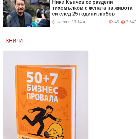
Ники Кънчев се раздели
тихомълком с жената на живота
си след 25 години любов
вчера в 13:14 ч.
43
7 647
КНИГИ