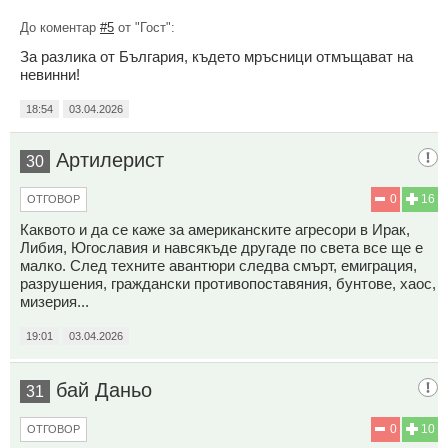
До коментар
#5
от "Гост":
За разлика от България, където мръсници отмъщават на
невинни!
18:54
03.04.2026
Артилерист
30
0
16
ОТГОВОР
Каквото и да се каже за американските агресори в Ирак,
Либия, Югославия и навсякъде другаде по света все ще е
малко. След техните авантюри следва смърт, емиграция,
разрушения, граждански противопоставяния, бунтове, хаос,
мизерия...
19:01
03.04.2026
бай Даньо
31
0
10
ОТГОВОР