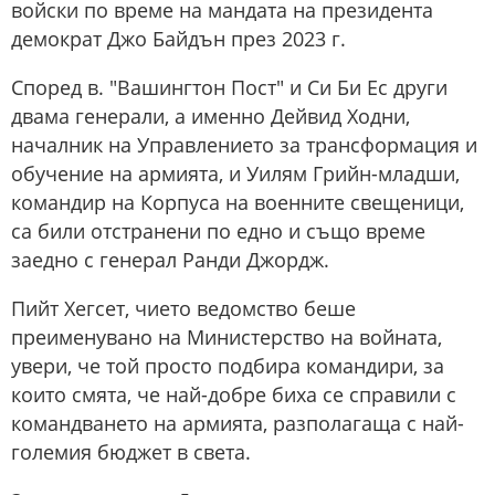
войски по време на мандата на президента
демократ Джо Байдън през 2023 г.
Според в. "Вашингтон Пост" и Си Би Ес други
двама генерали, а именно Дейвид Ходни,
началник на Управлението за трансформация и
обучение на армията, и Уилям Грийн-младши,
командир на Корпуса на военните свещеници,
са били отстранени по едно и също време
заедно с генерал Ранди Джордж.
Пийт Хегсет, чието ведомство беше
преименувано на Министерство на войната,
увери, че той просто подбира командири, за
които смята, че най-добре биха се справили с
командването на армията, разполагаща с най-
големия бюджет в света.