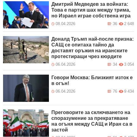
Дмитрий Медведев за войната:
Това е партия шах между трима,
но Израел играе собствена игра
08.04.2026
36
2 648
Доналд Тръмп най-после призна:
САЩ се опитаха тайно да
доставят оръжия на иранските
протестиращи чрез кюрдите
06.04.2026
34
3 054
Говори Москва: Близкият изток е
в огън!
06.04.2026
76
9 434
Преговорите за сключването на
споразумение за прекратяване
на огъня между САЩ и Иран са в
застой