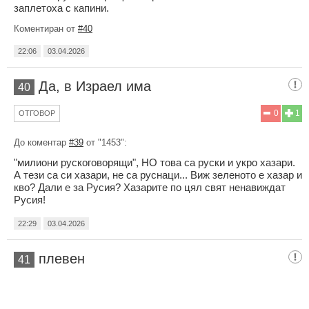
заплетоха с капини.
Коментиран от
#40
22:06
03.04.2026
Да, в Израел има
40
0
1
ОТГОВОР
До коментар
#39
от "1453":
"милиони рускоговорящи", НО това са руски и укро хазари.
А тези са си хазари, не са руснаци... Виж зеленото е хазар и
кво? Дали е за Русия? Хазарите по цял свят ненавиждат
Русия!
22:29
03.04.2026
плевен
41
0
0
ОТГОВОР