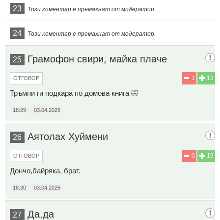
23
Този коментар е премахнат от модератор.
24
Този коментар е премахнат от модератор.
Грамофон свири, майка плаче
25
1
13
ОТГОВОР
Тръмпи ги подкара по домова книга 🤣
18:29
03.04.2026
Аятолах Хуймени
26
0
19
ОТГОВОР
Дончо,байряка, брат.
18:30
03.04.2026
Да,да
27