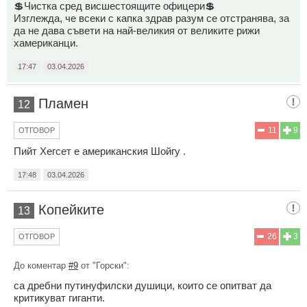
💲Чистка сред висшестоящите офицери💲
Изглежда, че всеки с капка здрав разум се отстранява, за
да не дава съвети на най-великия от великите рижи
хамериканци.
17:47
03.04.2026
Пламен
12
11
9
ОТГОВОР
Пийт Хегсет е американския Шойгу .
17:48
03.04.2026
Копейките
13
26
3
ОТГОВОР
До коментар
#9
от "Горски":
са дребни путинуфилски душици, които се опитват да
критикуват гиганти.