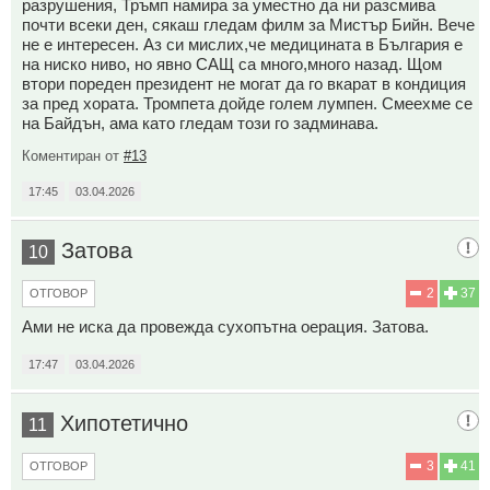
разрушения, Тръмп намира за уместно да ни разсмива
почти всеки ден, сякаш гледам филм за Мистър Бийн. Вече
не е интересен. Аз си мислих,че медицината в България е
на ниско ниво, но явно САЩ са много,много назад. Щом
втори пореден президент не могат да го вкарат в кондиция
за пред хората. Тромпета дойде голем лумпен. Смеехме се
на Байдън, ама като гледам този го задминава.
Коментиран от
#13
17:45
03.04.2026
Затова
10
2
37
ОТГОВОР
Ами не иска да провежда сухопътна оерация. Затова.
17:47
03.04.2026
Хипотетично
11
3
41
ОТГОВОР