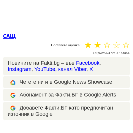
САЩ
☆
☆
☆
☆
☆
Поставете оценка:
Оценка
2.3
от
31
гласа.
Новините на Fakti.bg – във
Facebook
,
Instagram
,
YouTube
,
канал Viber
,
X
Четете ни и в Google News Showcase
Абонамент за Факти.БГ в Google Alerts
Добавете Факти.БГ като предпочитан
източник в Google