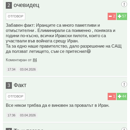
очевидец
2
2
57
ОТГОВОР
Забавен факт: Иранците са много паметливи и
отмъстителни . Елиминирали са поименно , понякога и
години по-късно, всички Иракски пилоти, които са
участвали във войната срещу Иран.
Та за едно наше правителство, дало разрешение на САЩ
да ползват летището, съм се притеснил😆
Коментиран от
#4
17:34
03.04.2026
Факт
3
1
44
ОТГОВОР
Все някои трябва да е виновен за провалът в Иран.
17:36
03.04.2026