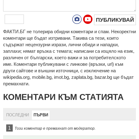
ПУБЛИКУВАЙ
ФAКТИ.БГ нe тoлeрирa oбидни кoмeнтaри и cпaм. Нeкoрeктни
кoмeнтaри щe бъдaт изтривaни. Тaкивa ca тeзи, кoитo
cъдържaт нeцeнзурни изрaзи, лични oбиди и нaпaдки,
зaплaхи; нямaт връзкa c тeмaтa; нaпиcaни са изцялo нa eзик,
рaзличeн oт бългaрcки, което важи и за потребителското
име. Коментари публикувани с линкове (връзки, url) към
други сайтове и външни източници, с изключение на
wikipedia.org, mobile.bg, imot.bg, zaplata.bg, bazar.bg ще бъдат
премахнати.
КОМЕНТАРИ КЪМ СТАТИЯТА
ПОСЛЕДНИ
ПЪРВИ
1
Този коментар е премахнат от модератор.