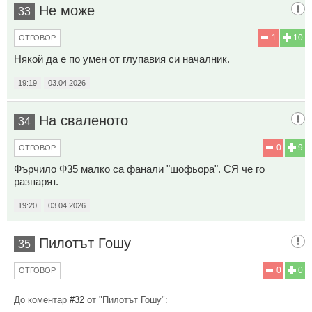
Не може
33
1
10
ОТГОВОР
Някой да е по умен от глупавия си началник.
19:19
03.04.2026
На сваленото
34
0
9
ОТГОВОР
Фърчило Ф35 малко са фанали "шофьора". СЯ че го
разпарят.
19:20
03.04.2026
Пилотът Гошу
35
0
0
ОТГОВОР
До коментар
#32
от "Пилотът Гошу":