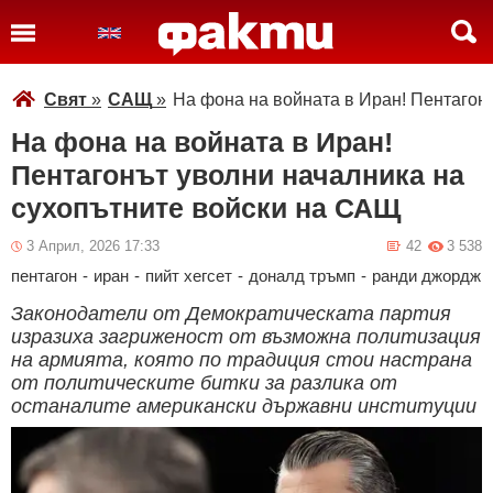
Свят
»
САЩ
»
На фона на войната в Иран! Пентагон
На фона на войната в Иран!
Пентагонът уволни началника на
сухопътните войски на САЩ
3 Април, 2026 17:33
42
3 538
пентагон
-
иран
-
пийт хегсет
-
доналд тръмп
-
ранди джордж
Законодатели от Демократическата партия
изразиха загриженост от възможна политизация
на армията, която по традиция стои настрана
от политическите битки за разлика от
останалите американски държавни институции