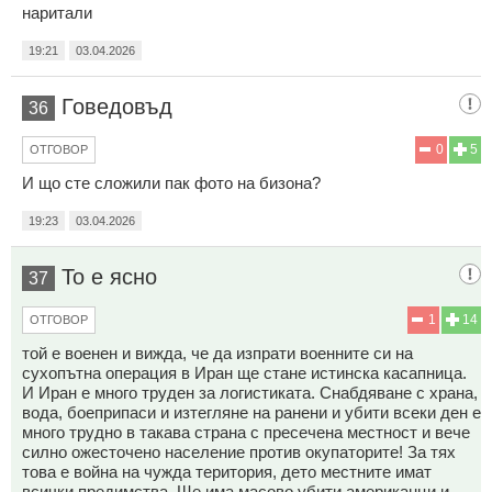
наритали
19:21
03.04.2026
Говедовъд
36
0
5
ОТГОВОР
И що сте сложили пак фото на бизона?
19:23
03.04.2026
То е ясно
37
1
14
ОТГОВОР
той е военен и вижда, че да изпрати военните си на
сухопътна операция в Иран ще стане истинска касапница.
И Иран е много труден за логистиката. Снабдяване с храна,
вода, боеприпаси и изтегляне на ранени и убити всеки ден е
много трудно в такава страна с пресечена местност и вече
силно ожесточено население против окупаторите! За тях
това е война на чужда територия, дето местните имат
всички предимства. Ще има масово убити американци и