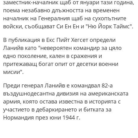
заместник-началник щаб от януари тази година,
поема незабавно длъжността на временен
началник на Генералния щаб на сухопътните
войски, съобщават Си Ен Ен и "Ню Йорк Таймс".
В публикация в Екс Пийт Хегсет определи
Ланийв като "невероятен командир за цяло
едно поколение, кален в сражения и
притежаващ богат опит от десетки военни
мисии".
Преди генерал Ланийв е командвал 82-а
въздушнодесантна дивизия на американската
армия, която остава известна в историята с
участието в дебаркирането и битката за
Нормандия през юни 1944 г.