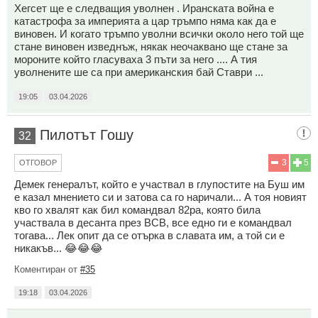
Хегсет ще е следващия уволнен . Иранската война е
катастрофа за империята а цар тръмпо няма как да е
виновен. И когато тръмпо уволни всички около него той ще
стане виновен изведнъж, някак неочаквано ще стане за
мороните който гласуваха 3 пъти за него .... А тия
уволнените ше са при американския бай Ставри ...
19:05
03.04.2026
Пилотът Гошу
32
3
5
ОТГОВОР
Демек генералът, който е участвал в глупостите на Буш им
е казал мнението си и затова са го наричали... А тоя новият
кво го хвалят как бил командвал 82ра, която била
участвала в десанта през ВСВ, все едно ги е командвал
тогава... Лек опит да се отърка в славата им, а той си е
никакъв... 😂😂😂
Коментиран от
#35
19:18
03.04.2026