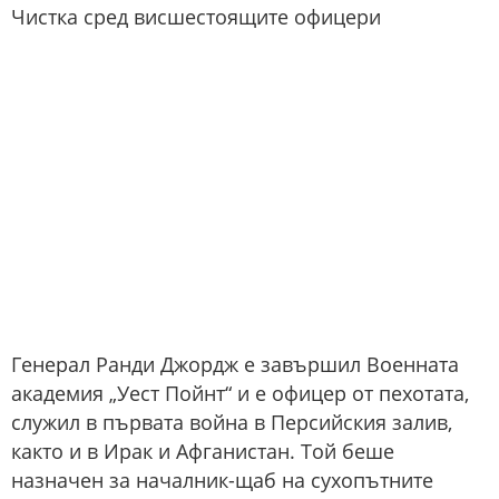
Чистка сред висшестоящите офицери
Генерал Ранди Джордж е завършил Военната
академия „Уест Пойнт“ и е офицер от пехотата,
служил в първата война в Персийския залив,
както и в Ирак и Афганистан. Той беше
назначен за началник-щаб на сухопътните