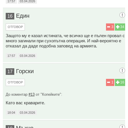
17:57
03.04.2026
Един
16
3
34
ОТГОВОР
Защото му е казал истината, че всичко ще е пълен провал с
много загинали при сухопътна операция. И най-вероятно е
отказал да даде подобна заповед на армията.
17:57
03.04.2026
Горски
17
1
16
ОТГОВОР
До коментар
#13
от "Копейките":
Като вас краварите.
18:04
03.04.2026
Мъхчо