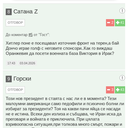
Сатана Z
8
2
41
ОТГОВОР
До коментар
#5
от "Гост":
Хитлер поне е посещавал източния фронт на терен,а бай
Дончо играе голф с неговите спонсори..Как го виждаш
Оранжевия да посети военната база Виктория в Ирак?
17:43
03.04.2026
Горски
9
3
43
ОТГОВОР
Този нов президент в стаята с нас ли е в момента? Тези
малоумни американци само педофили и психично болни ли
избират за президенти? Тоя на какви пачи яйца се насади
не е истина. Всеки ден излиза и събщава, че Иран иска да
преговаря и войната е приключила. При цялата
взривоопасна ситуация,при толкова много смърт, пожари и