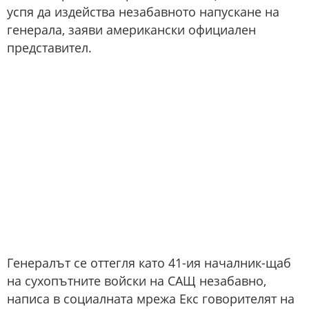
успя да издейства незабавното напускане на
генерала, заяви американски официален
представител.
Генералът се оттегля като 41-ия началник-щаб
на сухопътните войски на САЩ незабавно,
написа в социалната мрежа Екс говорителят на