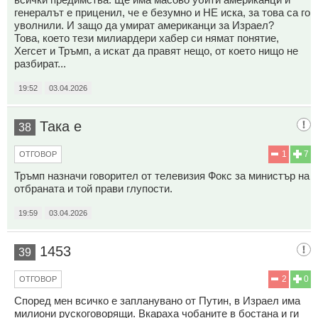
генералът е приценил, че е безумно и НЕ иска, за това са го
уволнили. И защо да умират американци за Израел?
Това, което тези милиардери хабер си нямат понятие,
Хегсет и Тръмп, а искат да правят нещо, от което нищо не
разбират...
19:52
03.04.2026
Така е
38
1
7
ОТГОВОР
Тръмп назначи говорител от телевизия Фокс за министър на
отбраната и той прави глупости.
19:59
03.04.2026
1453
39
2
0
ОТГОВОР
Според мен всичко е запланувано от Путин, в Израел има
милиони рускоговорящи. Вкараха чобаните в бостана и ги