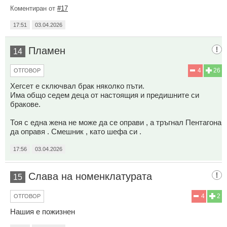
Коментиран от
#17
17:51
03.04.2026
Пламен
14
4
26
ОТГОВОР
Хегсет е сключвал брак няколко пъти.
Има общо седем деца от настоящия и предишните си
бракове.
Тоя с една жена не може да се оправи , а тръгнал Пентагона
да оправя . Смешник , като шефа си .
17:56
03.04.2026
Слава на номенклатурата
15
4
2
ОТГОВОР
Нашия е пожизнен