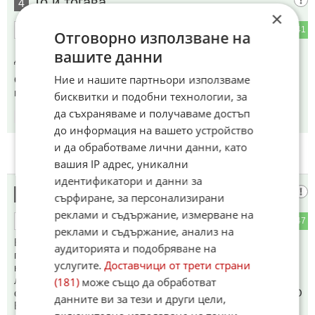
То и тогава
4
×
2
41
ОТГОВОР
Отговорно използване на
вашите данни
До коментар
#2
от "очевидец":
Ние и нашите партньори използваме
САЩ настрои Ирак срещу Иран. И това помнят и казват и
непрекъснато скандират.
бисквитки и подобни технологии, за
да съхраняваме и получаваме достъп
17:37
03.04.2026
до информация на вашето устройство
и да обработваме лични данни, като
вашия IP адрес, уникални
идентификатори и данни за
Гост
5
сърфиране, за персонализирани
реклами и съдържание, измерване на
3
47
ОТГОВОР
реклами и съдържание, анализ на
В последните месеци от управлението си и Хитлер
аудиторията и подобряване на
постоянно е сменял генералите си обвинявайки ги в
услугите.
Доставчици от трети страни
некадърност, предателство и други щуротии, само той
лудия наркоман е праведен! Едни от последните му думи
(181)
може също да обработват
са: Щом германците се оказаха НЕДОСТОЙНИ ЗА МОЕТО
данните ви за тези и други цели,
ВЕЛИКО ДЕЛО НЕКА ЗАГИНАТ! Сравненията са за