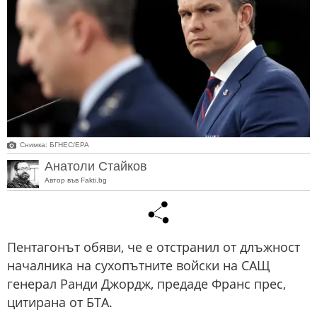
Снимка: БГНЕС/ЕРА
Анатоли Стайков
Автор във Fakti.bg
Пентагонът обяви, че е отстранил от длъжност
началника на сухопътните войски на САЩ
генерал Ранди Джордж, предаде Франс прес,
цитирана от БТА.