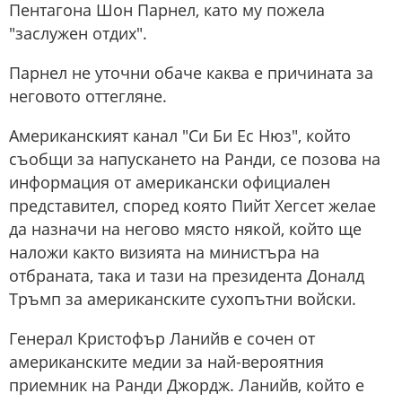
Пентагона Шон Парнел, като му пожела
"заслужен отдих".
Парнел не уточни обаче каква е причината за
неговото оттегляне.
Американският канал "Си Би Ес Нюз", който
съобщи за напускането на Ранди, се позова на
информация от американски официален
представител, според която Пийт Хегсет желае
да назначи на негово място някой, който ще
наложи както визията на министъра на
отбраната, така и тази на президента Доналд
Тръмп за американските сухопътни войски.
Генерал Кристофър Ланийв е сочен от
американските медии за най-вероятния
приемник на Ранди Джордж. Ланийв, който е