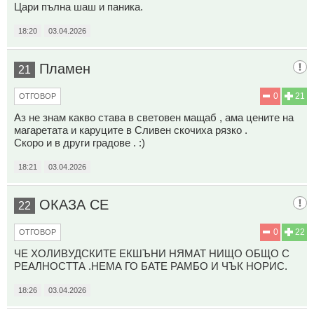
Цари пълна шаш и паника.
18:20
03.04.2026
Пламен
21
0
21
ОТГОВОР
Аз не знам какво става в световен мащаб , ама цените на
магаретата и каруците в Сливен скочиха рязко .
Скоро и в други градове . :)
18:21
03.04.2026
ОКАЗА СЕ
22
0
22
ОТГОВОР
ЧЕ ХОЛИВУДСКИТЕ ЕКШЪНИ НЯМАТ НИЩО ОБЩО С
РЕАЛНОСТТА .НЕМА ГО БАТЕ РАМБО И ЧЪК НОРИС.
18:26
03.04.2026