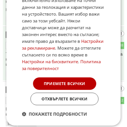
включително използване на точни
коментиращите.
данни за геолокация и характеристики
Коментиран от
#8
,
#29
,
#41
на устройството. Вашият избор важи
17:39
03.04.2026
само за този уебсайт. Някои
доставчици може да разчитат на
Сатана Z
законен интерес вместо на съгласие;
6
имате право да възразите в
Настройки
1
38
ОТГОВОР
за рекламиране
. Можете да оттеглите
Тръмп и неговата банда търсят някой послушен фатмак ,на
съгласието си по всяко време в
който да заповядат да хвърли атом по Иран и после да си
Настройки на бисквитките
.
Политика
измият ръцете с него
за поверителност
17:40
03.04.2026
ПРИЕМЕТЕ ВСИЧКИ
Ъъъ
7
ОТХВЪРЛЕТЕ ВСИЧКИ
34
2
ОТГОВОР
Евреите са пратили некъв си ирански генерал голям
ПОКАЖЕТЕ ПОДРОБНОСТИ
началник на нафтата при девиците.мда
17:41
03.04.2026