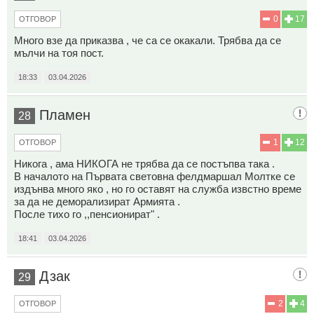
0
17
ОТГОВОР
Много взе да приказва , че са се окакали. Трябва да се
мълчи на тоя пост.
18:33
03.04.2026
Пламен
28
1
12
ОТГОВОР
Никога , ама НИКОГА не трябва да се постъпва така .
В началото на Първата световна фелдмаршал Молтке се
издънва много яко , но го оставят на служба извстно време
за да не деморализират Армията .
После тихо го ,,пенсионират" .
18:41
03.04.2026
Дзак
29
2
4
ОТГОВОР