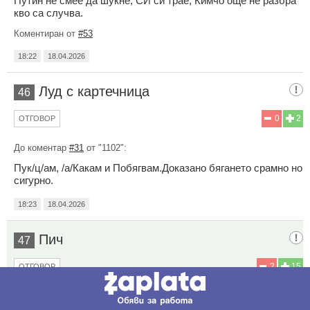
Путин не смее да шукне, СИ си трае, Кимчо още не разбра
кво са случва.
Коментиран от
#53
18:22
18.04.2026
Луд с картечница
46
0
2
ОТГОВОР
До коментар
#31
от "1102":
Пук/ц/ам, /а/Какам и Побягвам.Доказано бягането срамно но
сигурно.
18:23
18.04.2026
Пич
47
2
15
ОТГОВОР
До коментар
#37
от "ГОЛЕМ СМЕХ":