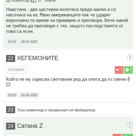
До коментар
#17
от "Някой":
Наистина - две цистерни излетяха преди малко и се
насочиха на юг. Явно американците пак че ударят
вероломно по време на примирие и преговори. Вече никой
не трябва да преговаря с тях, защото последствията от
това са ясни.
18:03
18.04.2026
ХЕГЕМОНИТЕ
22
7
7
ОТГОВОР
Който не му харесва световния ред да опита да го смени ✌️
💥
18:03
18.04.2026
23
Този коментар е премахнат от модератор.
Сатана Z
24