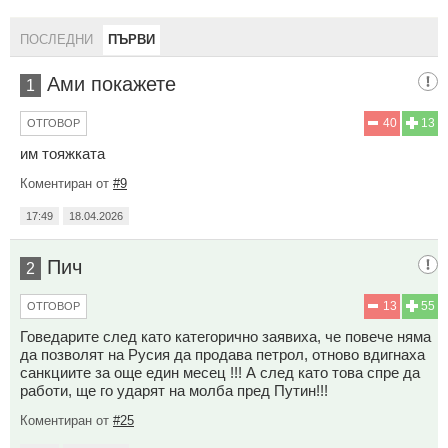
ПОСЛЕДНИ
ПЪРВИ
Ами покажете
1
40
13
ОТГОВОР
им тояжката
Коментиран от
#9
17:49
18.04.2026
Пич
2
13
55
ОТГОВОР
Говедарите след като категорично заявиха, че повече няма
да позволят на Русия да продава петрол, отново вдигнаха
санкциите за още един месец !!! А след като това спре да
работи, ще го ударят на молба пред Путин!!!
Коментиран от
#25