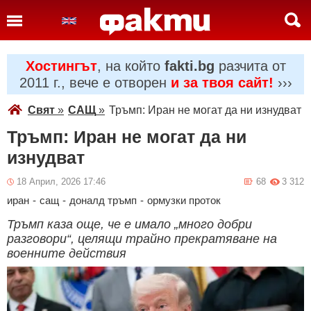
Хостингът
, на който
fakti.bg
разчита от
2011 г., вече е отворен
и за твоя сайт!
›››
Свят
»
САЩ
»
Тръмп: Иран не могат да ни изнудват
Тръмп: Иран не могат да ни
изнудват
18 Април, 2026 17:46
68
3 312
иран
-
сащ
-
доналд тръмп
-
ормузки проток
Тръмп каза още, че е имало „много добри
разговори“, целящи трайно прекратяване на
военните действия