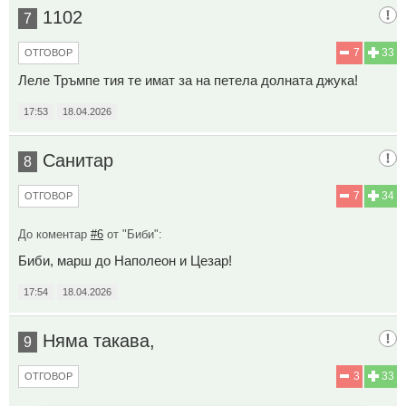
1102
7
7
33
ОТГОВОР
Леле Тръмпе тия те имат за на петела долната джука!
17:53
18.04.2026
Санитар
8
7
34
ОТГОВОР
До коментар
#6
от "Биби":
Биби, марш до Наполеон и Цезар!
17:54
18.04.2026
Няма такава,
9
3
33
ОТГОВОР