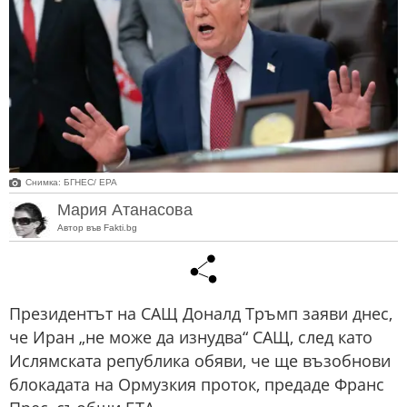
Снимка: БГНЕС/ EPA
Мария Атанасова
Автор във Fakti.bg
Президентът на САЩ Доналд Тръмп заяви днес,
че Иран „не може да изнудва“ САЩ, след като
Ислямската република обяви, че ще възобнови
блокадата на Ормузкия проток, предаде Франс