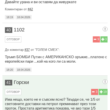
Давайте урана и ви оставям да живуркате
Коментиран от
#42
18:19
18.04.2026
1102
40
9
3
ОТГОВОР
До коментар
#37
от "ГОЛЕМ СМЕХ":
Тръмп БОМБИ Путин с АМЕРИКАНСКО оръжие...платено с
европейски пари ...кой на кого ли са моли.
18:20
18.04.2026
Горски
41
3
19
ОТГОВОР
Има нещо, което не е съвсем ясно? Твърди се, че 1/5 от
световните доставки на петрол преминават през този
проток. Простата аритметика показва, че ако тази 1/5