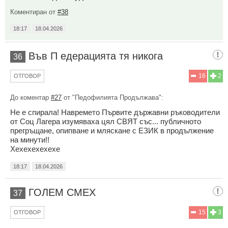
Коментиран от
#38
18:17
18.04.2026
Във П едерацията тя никога
36
16
2
ОТГОВОР
До коментар
#27
от "Педофилията Продължава":
Не е спирала! Навремето Първите държавни ръководители
от Соц Лагера изумяваха цял СВЯТ със... публичното
прегръщане, опипване и мляскане с ЕЗИК в продължение
на минути!!
Хехехехехехе
18:17
18.04.2026
ГОЛЕМ СМЕХ
37
15
3
ОТГОВОР