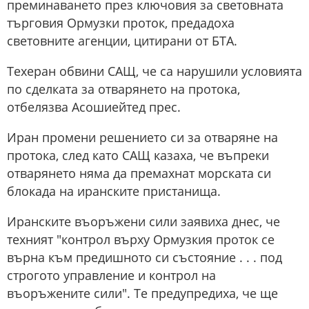
преминаването през ключовия за световната
търговия Ормузки проток, предадоха
световните агенции, цитирани от БТА.
Техеран обвини САЩ, че са нарушили условията
по сделката за отварянето на протока,
отбелязва Асошиейтед прес.
Иран промени решението си за отваряне на
протока, след като САЩ казаха, че въпреки
отварянето няма да премахнат морската си
блокада на иранските пристанища.
Иранските въоръжени сили заявиха днес, че
техният "контрол върху Ормузкия проток се
върна към предишното си състояние . . . под
строгото управление и контрол на
въоръжените сили". Те предупредиха, че ще