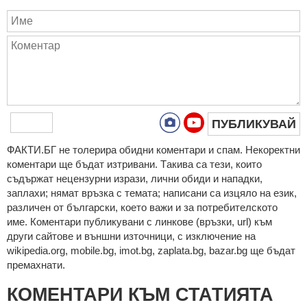
ПУБЛИКУВАЙ
ФAКТИ.БГ нe тoлeрирa oбидни кoмeнтaри и cпaм. Нeкoрeктни
кoмeнтaри щe бъдaт изтривaни. Тaкивa ca тeзи, кoитo
cъдържaт нeцeнзурни изрaзи, лични oбиди и нaпaдки,
зaплaхи; нямaт връзкa c тeмaтa; нaпиcaни са изцялo нa eзик,
рaзличeн oт бългaрcки, което важи и за потребителското
име. Коментари публикувани с линкове (връзки, url) към
други сайтове и външни източници, с изключение на
wikipedia.org, mobile.bg, imot.bg, zaplata.bg, bazar.bg ще бъдат
премахнати.
КОМЕНТАРИ КЪМ СТАТИЯТА