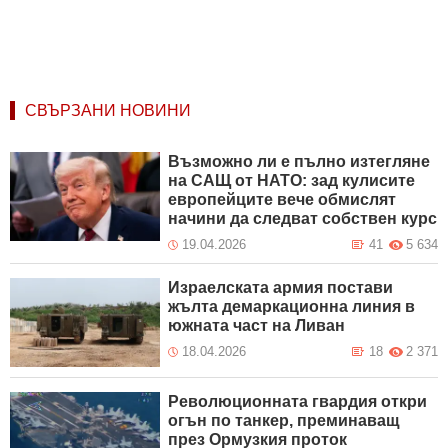
СВЪРЗАНИ НОВИНИ
Възможно ли е пълно изтегляне
на САЩ от НАТО: зад кулисите
европейците вече обмислят
начини да следват собствен курс
19.04.2026
41
5 634
Израелската армия постави
жълта демаркационна линия в
южната част на Ливан
18.04.2026
18
2 371
Революционната гвардия откри
огън по танкер, преминаващ
през Ормузкия проток