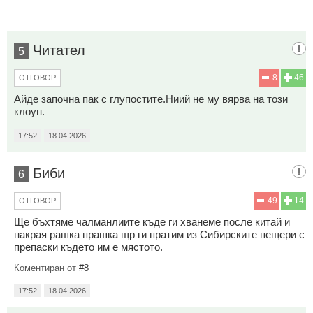
Читател
5
8
46
ОТГОВОР
Айде започна пак с глупостите.Ниий не му вярва на този
клоун.
17:52
18.04.2026
Биби
6
49
14
ОТГОВОР
Ще бъхтяме чалманлиите къде ги хванеме после китай и
накрая рашка прашка щр ги пратим из Сибирските пещери с
препаски където им е мястото.
Коментиран от
#8
17:52
18.04.2026