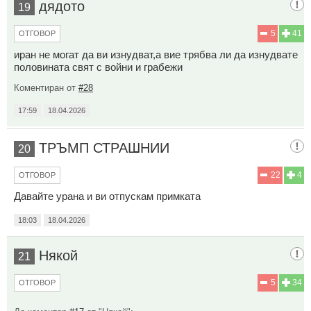
дядото
19
5
41
ОТГОВОР
иран не могат да ви изнудват,а вие трябва ли да изнудвате
половината свят с войни и грабежи
Коментиран от
#28
17:59
18.04.2026
ТРЪМП СТРАШНИИ
20
22
4
ОТГОВОР
Давайте урана и ви отпускам примката
18:03
18.04.2026
Някой
21
5
34
ОТГОВОР