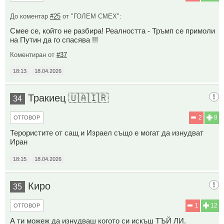
До коментар
#25
от "ГОЛЕМ СМЕХ":
Смее се, който не разбира! Реалността - Тръмп се примоли
на Путин да го спасява !!!
Коментиран от
#37
18:13
18.04.2026
Тракиец 🇺🇦🇮🇷
34
2
8
ОТГОВОР
Терористите от сащ и Израел също е могат да изнудват
Иран
18:15
18.04.2026
Киро
35
1
12
ОТГОВОР
А ти можеж да изнудваш когото си искъш ТЪЙ ЛИ.