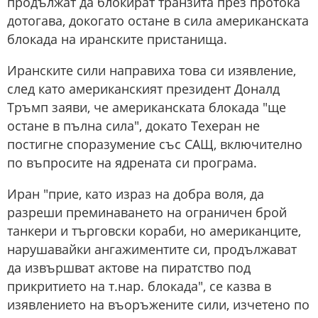
продължат да блокират транзита през протока
дотогава, докогато остане в сила американската
блокада на иранските пристанища.
Иранските сили направиха това си изявление,
след като американският президент Доналд
Тръмп заяви, че американската блокада "ще
остане в пълна сила", докато Техеран не
постигне споразумение със САЩ, включително
по въпросите на ядрената си програма.
Иран "прие, като израз на добра воля, да
разреши преминаването на ограничен брой
танкери и търговски кораби, но американците,
нарушавайки ангажиментите си, продължават
да извършват актове на пиратство под
прикритието на т.нар. блокада", се казва в
изявлението на въоръжените сили, изчетено по