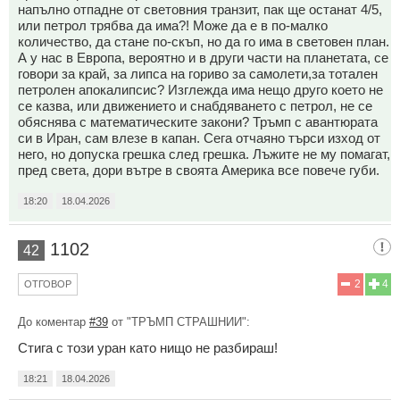
напълно отпадне от световния транзит, пак ще останат 4/5,
или петрол трябва да има?! Може да е в по-малко
количество, да стане по-скъп, но да го има в световен план.
А у нас в Европа, вероятно и в други части на планетата, се
говори за край, за липса на гориво за самолети,за тотален
петролен апокалипсис? Изглежда има нещо друго което не
се казва, или движението и снабдяването с петрол, не се
обяснява с математическите закони? Тръмп с авантюрата
си в Иран, сам влезе в капан. Сега отчаяно търси изход от
него, но допуска грешка след грешка. Лъжите не му помагат,
пред света, дори вътре в своята Америка все повече губи.
18:20
18.04.2026
1102
42
2
4
ОТГОВОР
До коментар
#39
от "ТРЪМП СТРАШНИИ":
Стига с този уран като нищо не разбираш!
18:21
18.04.2026