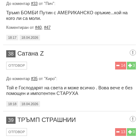
До коментар
#33
от "Пич":
Тръмп БОМБИ Путин с АМЕРИКАНСКО оръжие...кой на
кого ли са моли.
Коментиран от
#40
,
#47
18:17
18.04.2026
Сатана Z
38
14
3
ОТГОВОР
До коментар
#35
от "Киро":
Той е Господарят на света и може всичко . Вова вече е без
помощен и импотентен СТАРУХА
18:18
18.04.2026
ТРЪМП СТРАШНИИ
39
13
0
ОТГОВОР