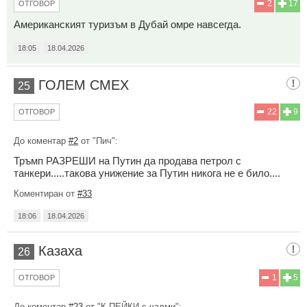
2
17
ОТГОВОР
Американският туризъм в Дубай омре навсегда.
18:05
18.04.2026
ГОЛЕМ СМЕХ
25
22
9
ОТГОВОР
До коментар
#2
от "Пич":
Тръмп РАЗРЕШИ на Путин да продава петрол с
танкери.....такова унижение за Путин никога не е било....
Коментиран от
#33
18:06
18.04.2026
Казаха
26
1
5
ОТГОВОР
До коментар
#23
от "К ПЕЙКИ с чалми":