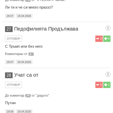
Ли ти и че си много праззз?
18:07
18.04.2026
Педофилията Продължава
27
3
8
ОТГОВОР
С Тръмп или без него
Коментиран от
#36
18:07
18.04.2026
Учат са от
28
5
2
ОТГОВОР
До коментар
#19
от "дядото":
Путин
18:08
18.04.2026