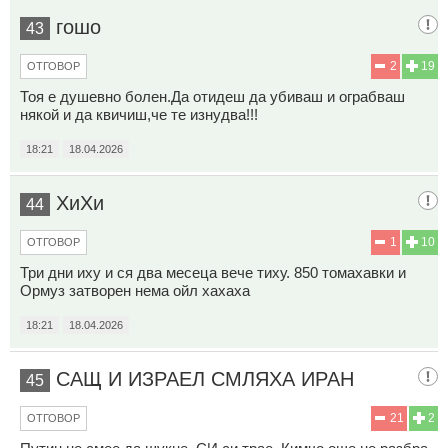
гошо
43
2
19
ОТГОВОР
Тоя е душевно болен.Да отидеш да убиваш и ограбваш
някой и да квичиш,че те изнудва!!!
18:21
18.04.2026
ХиХи
44
1
10
ОТГОВОР
Три дни иху и ся два месеца вече тиху. 850 томахавки и
Ормуз затворен нема ойл хахаха
18:21
18.04.2026
САЩ И ИЗРАЕЛ СМЛЯХА ИРАН
45
21
2
ОТГОВОР