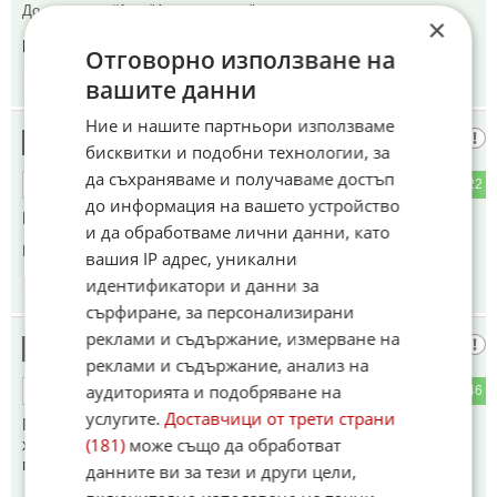
До коментар
#1
от "Ами покажете":
×
ракетите свършиха! Финито!
Отговорно използване на
17:54
18.04.2026
вашите данни
Ние и нашите партньори използваме
Луд с картечница
10
бисквитки и подобни технологии, за
да съхраняваме и получаваме достъп
3
22
ОТГОВОР
до информация на вашето устройство
Немогат ,но го правят. Факт.
и да обработваме лични данни, като
Коментиран от
#13
вашия IP адрес, уникални
идентификатори и данни за
17:55
18.04.2026
сърфиране, за персонализирани
реклами и съдържание, измерване на
Путин
11
реклами и съдържание, анализ на
аудиторията и подобряване на
5
46
ОТГОВОР
услугите.
Доставчици от трети страни
Рижавия за месец му разказаха играта, свърши
(181)
може също да обработват
хегемонията, арабите вече няма да му дават пари да ги
пази и още и още...краденето се свива...
данните ви за тези и други цели,