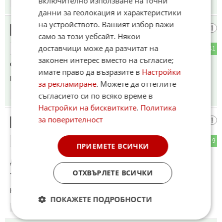
включително използване на точни
17:56
18.04.2026
данни за геолокация и характеристики
на устройството. Вашият избор важи
Перчемът
12
само за този уебсайт. Някои
доставчици може да разчитат на
5
41
ОТГОВОР
законен интерес вместо на съгласие;
стана за смех на маймуните.
имате право да възразите в
Настройки
Коментиран от
#30
за рекламиране
. Можете да оттеглите
съгласието си по всяко време в
17:56
18.04.2026
Настройки на бисквитките
.
Политика
за поверителност
1102
13
6
9
ОТГОВОР
ПРИЕМЕТЕ ВСИЧКИ
До коментар
#10
от "Луд с картечница":
ОТХВЪРЛЕТЕ ВСИЧКИ
Ти да не си с електрическа картечница?
Коментиран от
#18
ПОКАЖЕТЕ ПОДРОБНОСТИ
17:56
18.04.2026