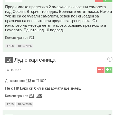
Преди малко прелетяха 2 американски военни самолета
над София. Вторият го видях. Военните летят ниско. Никога
тук не са се чували самолети, освен по Гегьовден за
празника на военните или преден за тренировка. От
началото на месеца летят масово, основно през нощта в
началото. Едната над 10 подред.
Коментиран от
#21
17:58
18.04.2026
Луд с картечница
18
4
5
ОТГОВОР
До коментар
#13
от "1102":
Не с ПКТ,ако си бил в казармата ще знаеш
Коментиран от
#31
,
#55
17:59
18.04.2026