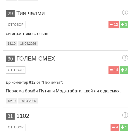
Тия чалми
29
12
3
ОТГОВОР
си играят яко с огъня !
18:10
18.04.2026
ГОЛЕМ СМЕХ
30
14
3
ОТГОВОР
До коментар
#12
от "Перчемът":
Перчема бомби Путин и Моджтабата....кой ли е да смях.
18:10
18.04.2026
1102
31
4
5
ОТГОВОР