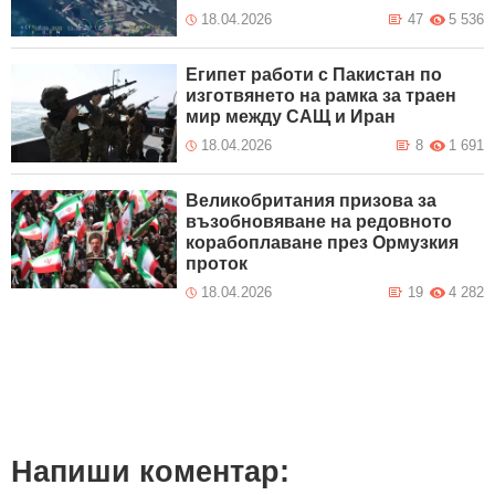
18.04.2026
47
5 536
Египет работи с Пакистан по
изготвянето на рамка за траен
мир между САЩ и Иран
18.04.2026
8
1 691
Великобритания призова за
възобновяване на редовното
корабоплаване през Ормузкия
проток
18.04.2026
19
4 282
Напиши коментар: