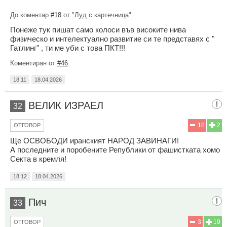
До коментар
#18
от "Луд с картечница":
Понеже тук пишат само колоси във високите нива
физическо и интелектуално развитие си те представях с "
Гатлинг" , ти ме уби с това ПКТ!!!
Коментиран от
#46
18:11
18.04.2026
ВЕЛИК ИЗРАЕЛ
32
18
2
ОТГОВОР
Ще ОСВОБОДИ иранският НАРОД ЗАВИНАГИ!
А последните и поробените Републики от фашистката хомо
Секта в кремля!
18:12
18.04.2026
Пич
33
3
19
ОТГОВОР