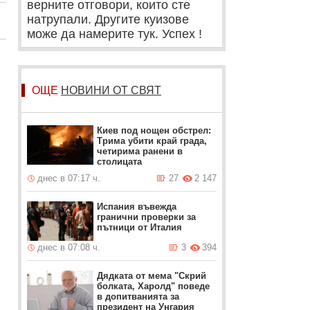
верните отговори, които сте
натрупали. Другите куизове
може да намерите тук. Успех !
ОЩЕ
НОВИНИ ОТ СВЯТ
Киев под нощен обстрел:
Трима убити край града,
четирима ранени в
столицата
днес в 07:17 ч.
27
2 147
Испания въвежда
гранични проверки за
пътници от Италия
днес в 07:08 ч.
3
394
Дядката от мема "Скрий
болката, Харолд" поведе
в допитванията за
президент на Унгария