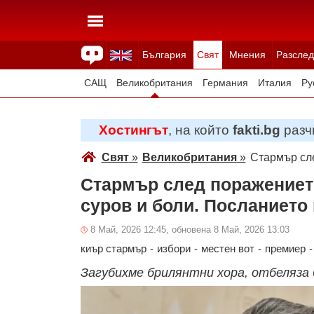
България
Свят
Мнения
Разслед
Здраве
Времето
Анкети
Вицове
Куизове
САЩ
Великобритания
Германия
Италия
Ру
Япония
Швейцария
Северна Македония
Тур
Хостингът
, на който
fakti.bg
разчи
Всички държави
Унгария
Свят
»
Великобритания
»
Стармър сле
Стармър след поражението
суров и боли. Посланието 
8 Май, 2026 12:45, обновена 8 Май, 2026 13:03
киър стармър
-
избори
-
местен вот
-
премиер
-
Загубихме брилянтни хора, отбеляза