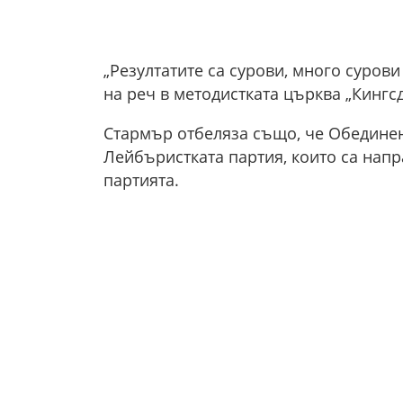
„Резултатите са сурови, много сурови
на реч в методистката църква „Кингс
Стармър отбеляза също, че Обединено
Лейбъристката партия, които са напр
партията.