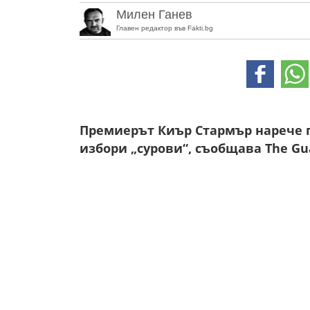
Милен Ганев
Главен редактор във Fakti.bg
Премиерът Киър Стармър нарече 
избори „сурови“, съобщава The Gu