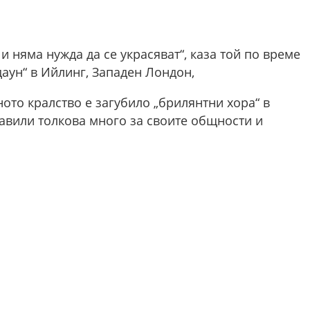
 и няма нужда да се украсяват“, каза той по време
даун“ в Ийлинг, Западен Лондон,
то кралство е загубило „брилянтни хора“ в
авили толкова много за своите общности и