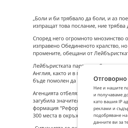
„Боли и би трябвало да боли, и аз по
изпращат това послание, ние трябва 
Според него огромното мнозинство о
изправено Обединеното кралство, но 
промените, обещани от Лейбъристкат
Лейбъристката партия на Стармър пр
Англия, както и в парламентите на Ш
Отговорно
бъде помолен да подаде оставка, съо
Ние и нашите п
Агенцията отбелязва, че според пред
и получаваме д
загубила значителна част от подкре
като вашия IP 
формация "Реформирай Обединеното 
реклами и съдъ
300 места в окръжните съвети в цяла
подобряване на
данните ви за т
„Ситуацията се оказа толкова лоша, к