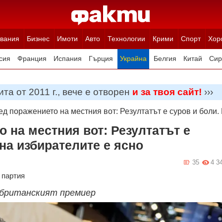
вания
Бизнес
Имоти
Авто
Технологии
Крими
Спорт
Хор
сия
Франция
Испания
Гърция
Украйна
Белгия
Китай
Сир
ция
Полша
Румъния
Иран (Ислямска Република)
Австрия
Н
та от 2011 г., вече е отворен
и за твоя сайт!
›››
д поражението на местния вот: Резултатът е суров и боли.
 на местния вот: Резултатът е
на избирателите е ясно
35
4 3
партия
 британският премиер