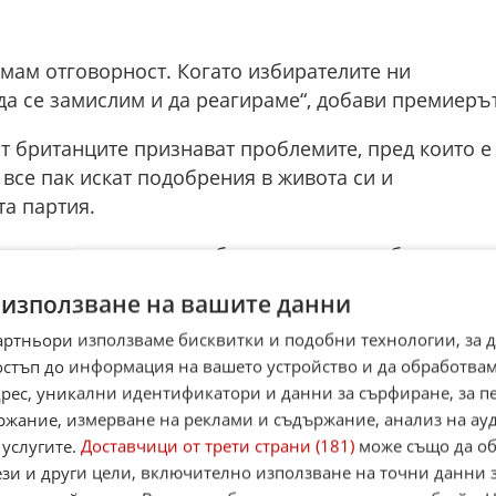
емам отговорност. Когато избирателите ни
да се замислим и да реагираме“, добави премиерът
т британците признават проблемите, пред които е
все пак искат подобрения в живота си и
а партия.
етърпя сериозни загуби на местните избори в
отландия и Уелс. На този фон премиерът може да
 използване на вашите данни
бщава Ройтерс, позовавайки се на източници.
артньори използваме бисквитки и подобни технологии, за 
варителните резултати Лейбъристката партия е
остъп до информация на вашето устройство и да обработва
пата си. Основният бенефициент беше дясната
адрес, уникални идентификатори и данни за сърфиране, за 
кралство" на Найджъл Фараж, която спечели над
ржание, измерване на реклами и съдържание, анализ на ау
 Англия.
 услугите.
Доставчици от трети страни (181)
може също да об
ези и други цели, включително използване на точни данни 
олкото се очакваше, или дори по-лоша“, каза