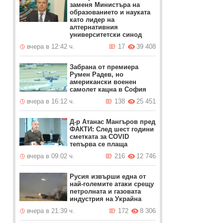
заменя Министъра на
образованието и науката
като лидер на
алтернативния
университетски синод
вчера в 12:42 ч.
17
39 408
Забрана от премиера
Румен Радев, но
американски военен
самолет кацна в София
вчера в 16:12 ч.
138
25 451
Д-р Атанас Мангъров пред
ФАКТИ: След шест години
сметката за COVID
тепърва се плаща
вчера в 09:02 ч.
216
12 746
Русия извърши една от
най-големите атаки срещу
петролната и газовата
индустрия на Украйна
вчера в 21:39 ч.
172
8 306