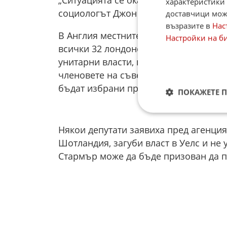
характеристики 
социологът Джон Къртис, според Рой
доставчици може
възразите в
Нас
В Англия местните избори обхващат 1
Настройки на б
всички 32 лондонски района, 32 метр
унитарни власти, шест окръжни съве
членовете на съвета, шестима кмето
бъдат избрани пряко в четвъртък. Об
ПОКАЖЕТЕ 
Някои депутати заявиха пред агенцият
Шотландия, загуби власт в Уелс и не 
Стармър може да бъде призован да п