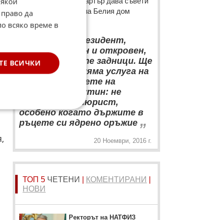
Някои
президент Джими Картър дава съвети
на новия стопанин на Белия дом
 право да
Доналд Тръмп
по всяко време в
“
Господин Президент,
бъдете честен и откровен,
но не целувайте задници. Ще
ТЕ ВСИЧКИ
направите голяма услуга на
е
света, ако кажете на
президента Путин: не
бъдете авантюрист,
особено когато държите в
„
ръцете си ядрено оръжие
,
20 Ноември, 2016 г.
ТОП 5
ЧЕТЕНИ
|
КОМЕНТИРАНИ
|
НОВИ
Ректорът на НАТФИЗ