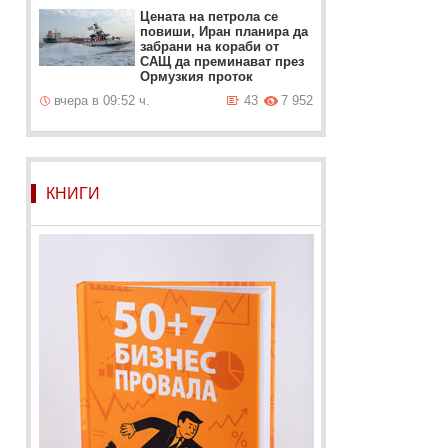
Цената на петрола се
повиши, Иран планира да
забрани на кораби от
САЩ да преминават през
Ормузкия проток
вчера в 09:52 ч.
43
7 952
КНИГИ