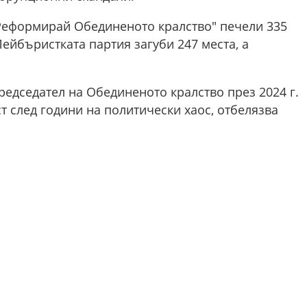
Реформирай Обединеното кралство" печели 335
Лейбъристката партия загуби 247 места, а
едседател на Обединеното кралство през 2024 г.
т след години на политически хаос, отбелязва