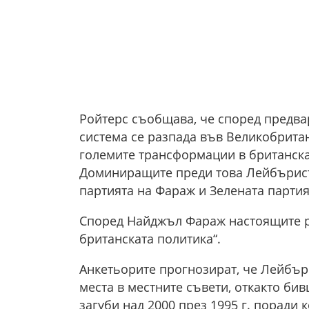
Ройтерс съобщава, че според предва
система се разпада във Великобритан
големите трансформации в британска
Доминиращите преди това Лейбъристк
партията на Фараж и Зелената партия
Според Найджъл Фараж настоящите ре
британската политика“.
Анкетьорите прогнозират, че Лейбър
места в местните съвети, откакто б
загуби над 2000 през 1995 г. поради