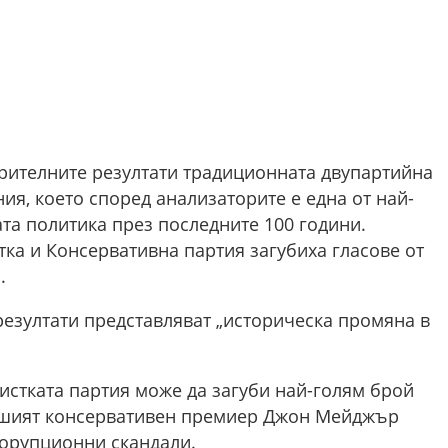
рителните резултати традиционната двупартийна
ия, което според анализаторите е една от най-
та политика през последните 100 години.
а и Консервативна партия загубиха гласове от
.
зултати представляват „историческа промяна в
истката партия може да загуби най-голям брой
ившият консервативен премиер Джон Мейджър
 корупционни скандали.