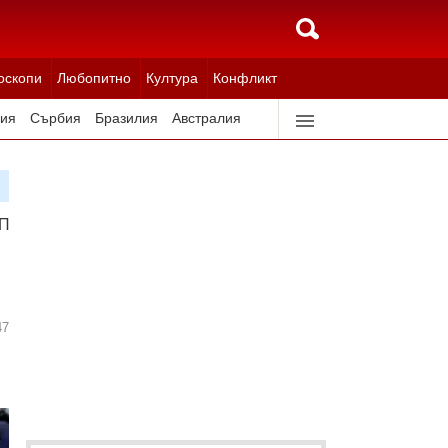
оскопи
Любопитно
Култура
Конфликт
ия
Сърбия
Бразилия
Австралия
идерландия
Северна Корея
 Посланието на избирателите е ясно
47