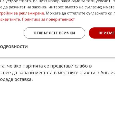
на устройството. Вашият избор важи само за този уебсайт. 
терс.
 да разчитат на законен интерес вместо на съгласие; имате
тройки за рекламиране
. Можете да оттеглите съгласието си 
36 местни власти – включително съветите на
исквитките
.
Политика за поверителност
ополни области (райони) в цяла Англия, 18
та и 48 районни съвета. В допълнение към
ОТХВЪРЛЕТЕ ВСИЧКИ
ПРИЕМЕ
ве – ръководителите на местните съвети – също щ
що 5 066 места.
ПОДРОБНОСТИ
а, че ако партията се представи слабо в
успее да запази местата в местните съвети в Англия
одаде оставка.