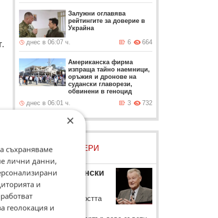
Залужни оглавява
рейтингите за доверие в
Украйна
.
днес в 06:07 ч.
6
664
Американска фирма
изпраща тайно наемници,
оръжия и дронове на
судански главорези,
обвинени в геноцид
днес в 06:01 ч.
3
732
×
ЛОВЦИ НА БИСЕРИ
да съхраняваме
ме лични данни,
персонализирани
Збигнев Бжезински
диторията и
Бившият държавен
работват
съветник по сигурността
за геолокация и
на американския