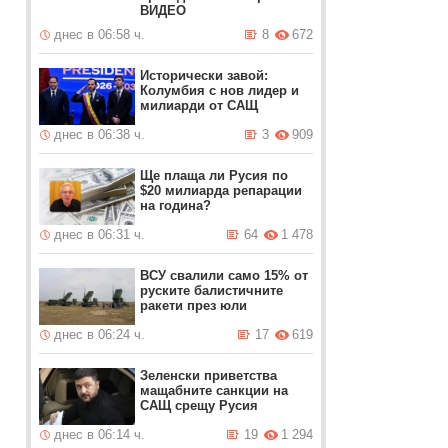
ВИДЕО
днес в 06:58 ч.
8
672
Исторически завой:
Колумбия с нов лидер и
милиарди от САЩ
днес в 06:38 ч.
3
909
Ще плаща ли Русия по
$20 милиарда репарации
на година?
днес в 06:31 ч.
64
1 478
ВСУ свалили само 15% от
руските балистичните
ракети през юли
днес в 06:24 ч.
17
619
Зеленски приветства
мащабните санкции на
САЩ срещу Русия
днес в 06:14 ч.
19
1 294