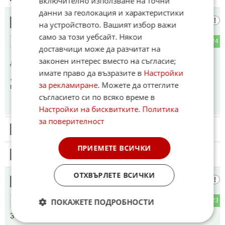
включително използване на точни
данни за геолокация и характеристики
Ню Йорк Таймс
12
на устройството. Вашият избор важи
само за този уебсайт. Някои
5
24
ОТГОВОР
доставчици може да разчитат на
законен интерес вместо на съгласие;
До коментар
#9
от "Ройтерс":
имате право да възразите в
Настройки
,,...до него кашон с памперси,Джей Ди му слага пореден
за рекламиране
. Можете да оттеглите
памперс на ..."
съгласието си по всяко време в
06:48
12.05.2026
Настройки на бисквитките
.
Политика
за поверителност
13
Този коментар е премахнат от модератор.
ПРИЕМЕТЕ ВСИЧКИ
14
Този коментар е премахнат от модератор.
ОТХВЪРЛЕТЕ ВСИЧКИ
Дизелче за
15
4
23
ПОКАЖЕТЕ ПОДРОБНОСТИ
ОТГОВОР
3 еврака заради този побърканяк и ония Евреин