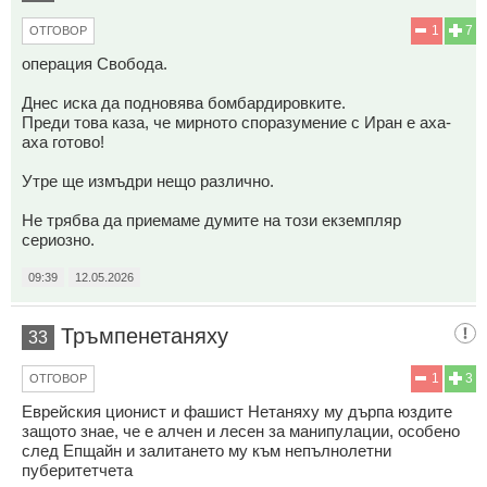
1
7
ОТГОВОР
операция Свобода.
Днес иска да подновява бомбардировките.
Преди това каза, че мирното споразумение с Иран е аха-
аха готово!
Утре ще измъдри нещо различно.
Не трябва да приемаме думите на този екземпляр
сериозно.
09:39
12.05.2026
Тръмпенетаняху
33
1
3
ОТГОВОР
Еврейския ционист и фашист Нетаняху му дърпа юздите
защото знае, че е алчен и лесен за манипулации, особено
след Епщайн и залитането му към непълнолетни
пуберитетчета