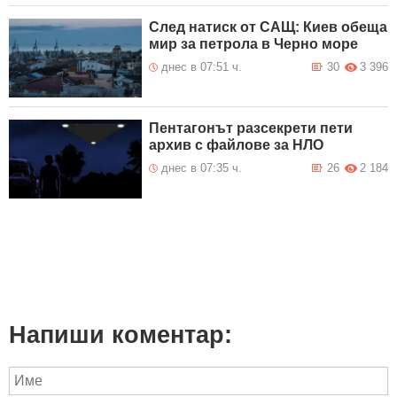
След натиск от САЩ: Киев обеща
мир за петрола в Черно море
днес в 07:51 ч.
30
3 396
Пентагонът разсекрети пети
архив с файлове за НЛО
днес в 07:35 ч.
26
2 184
Напиши коментар: