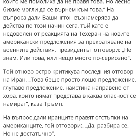
които ме помолиха да не правя това. Но лесно
бихме могли да се върнем към това.“ На
въпроса дали Вашингтон възнамерява да
действа по този начин сега, тъй като е
недоволен от реакцията на Техеран на новите
американски предложения за прекратяване на
военните действия, президентът отговори: „Не
знам. Или това, или нещо много по-сериозно".
Той отново остро критикува последния отговор
на Иран. „Това беше просто лошо предложение,
глупаво предложение, наистина направено от
хора, които нямат представа в каква опасност се
намират“, каза Тръмп.
На въпрос дали иранците правят отстъпки на
американците, той отговори:. „Да, разбира се.
Но не достатъчно“.