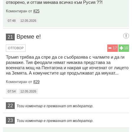
отворено, и оттам минава всичко към Русия ??!
Коментиран от
#25
07:48
12.05.2026
Време е!
21
17
10
ОТГОВОР
Тръмп трябва да спре да се съобразява с чалмите и да ги
размаже. Тия феодали нямат никаква представа за
военната мощ на Пентагона и накрая ще изчезнат от лицето
на Земята. А комунистите ще продължават да мяукат...
Коментиран от
#29
07:54
12.05.2026
22
Този коментар е премахнат от модератор.
23
Този коментар е премахнат от модератор.