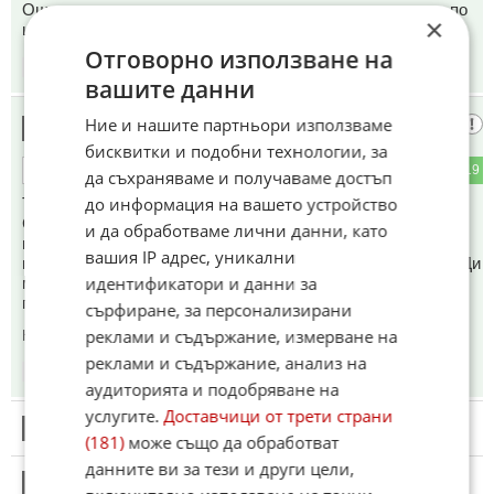
Още един месец така и краварите ще ги гонят с тоягите по
×
целия свят . То глада е по силен от тока .
Отговорно използване на
06:40
12.05.2026
вашите данни
Ние и нашите партньори използваме
Ройтерс
9
бисквитки и подобни технологии, за
3
19
ОТГОВОР
да съхраняваме и получаваме достъп
до информация на вашето устройство
Това "обмисля" поражда представата:
Седнал дедо Дончопо риза,с разхлабена
и да обработваме лични данни, като
вратовръзка,запретнал ръкави и мисли ли мисли,а от
вашия IP адрес, уникални
главата му се вдига пара от зор....до него кофа лед,Джей Ди
идентификатори и данни за
му слага студени компреси на главата,а Марко му отваря
поредното кенче кола...
сърфиране, за персонализирани
реклами и съдържание, измерване на
Коментиран от
#12
реклами и съдържание, анализ на
06:44
12.05.2026
аудиторията и подобряване на
услугите.
Доставчици от трети страни
10
Този коментар е премахнат от модератор.
(181)
може също да обработват
данните ви за тези и други цели,
11
Този коментар е премахнат от модератор.