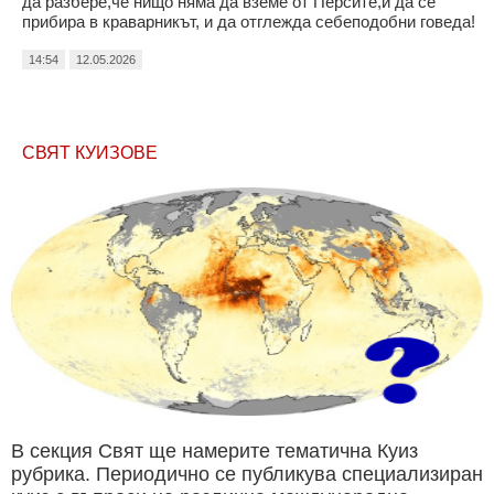
да разбере,че нищо няма да вземе от Персите,и да се
прибира в краварникът, и да отглежда себеподобни говеда!
14:54
12.05.2026
СВЯТ КУИЗОВЕ
В секция Свят ще намерите тематична Куиз
рубрика. Периодично се публикува специализиран