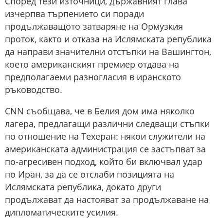
Според тези източници, държавният глава
изчерпва търпението си поради
продължаващото затваряне на Ормузкия
проток, както и отказа на Ислямската република
да направи значителни отстъпки на Вашингтон,
което американският премиер отдава на
предполагаеми разногласия в иранското
ръководство.
CNN съобщава, че в Белия дом има няколко
лагера, предлагащи различни следващи стъпки
по отношение на Техеран: някои служители на
американската администрация се застъпват за
по-агресивен подход, който би включвал удар
по Иран, за да се отслаби позицията на
Ислямската република, докато други
продължават да настояват за продължаване на
дипломатическите усилия.