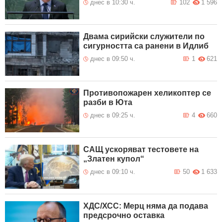
днес в 10:30 ч.
102
1 596
Двама сирийски служители по
сигурността са ранени в Идлиб
днес в 09:50 ч.
1
621
Противопожарен хеликоптер се
разби в Юта
днес в 09:25 ч.
4
660
САЩ ускоряват тестовете на
„Златен купол“
днес в 09:10 ч.
50
1 633
ХДС/ХСС: Мерц няма да подава
предсрочно оставка