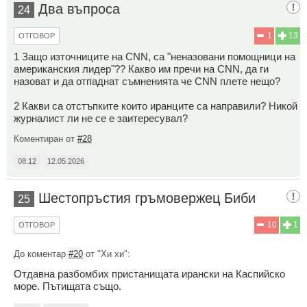
Два въпроса
24
1
13
ОТГОВОР
1 Защо източниците на CNN, са "неназовани помощници на
американския лидер"?? Какво им пречи на CNN, да ги
назоват и да отпаднат съмненията че CNN плете нещо?
2 Какви са отстъпките които иранците са направили? Никой
журналист ли не се е заитересувал?
Коментиран от
#28
08:12
12.05.2026
Шестопръстия гръмовержец Биби
25
10
1
ОТГОВОР
До коментар
#20
от "Хи хи":
Отдавна разбомбих пристанищата ирански на Каспийско
море. Пътищата също.