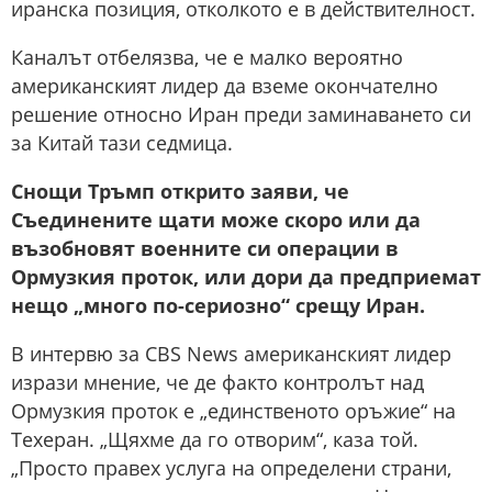
иранска позиция, отколкото е в действителност.
Каналът отбелязва, че е малко вероятно
американският лидер да вземе окончателно
решение относно Иран преди заминаването си
за Китай тази седмица.
Снощи Тръмп открито заяви, че
Съединените щати може скоро или да
възобновят военните си операции в
Ормузкия проток, или дори да предприемат
нещо „много по-сериозно“ срещу Иран.
В интервю за CBS News американският лидер
изрази мнение, че де факто контролът над
Ормузкия проток е „единственото оръжие“ на
Техеран. „Щяхме да го отворим“, каза той.
„Просто правех услуга на определени страни,