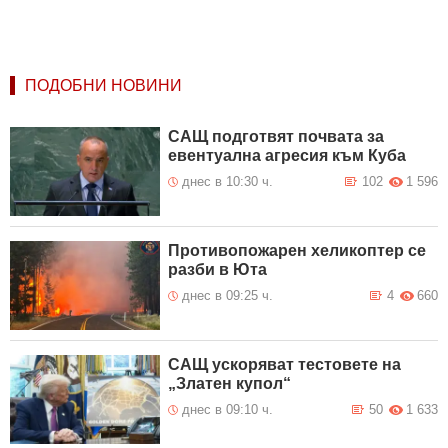
ПОДОБНИ НОВИНИ
САЩ подготвят почвата за
евентуална агресия към Куба
днес в 10:30 ч.
102
1 596
Противопожарен хеликоптер се
разби в Юта
днес в 09:25 ч.
4
660
САЩ ускоряват тестовете на
„Златен купол“
днес в 09:10 ч.
50
1 633