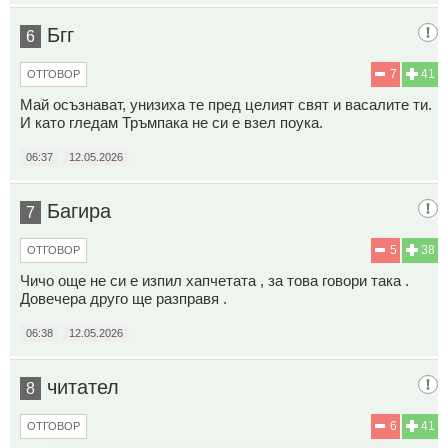
Бгг
6
7
41
ОТГОВОР
Май осъзнават, унизиха те пред целият свят и васалите ти.
И като гледам Тръмпака не си е взел поука.
06:37
12.05.2026
Багира
7
5
38
ОТГОВОР
Чичо още не си е изпил хапчетата , за това говори така .
Довечера друго ще разправя .
06:38
12.05.2026
читател
8
6
41
ОТГОВОР