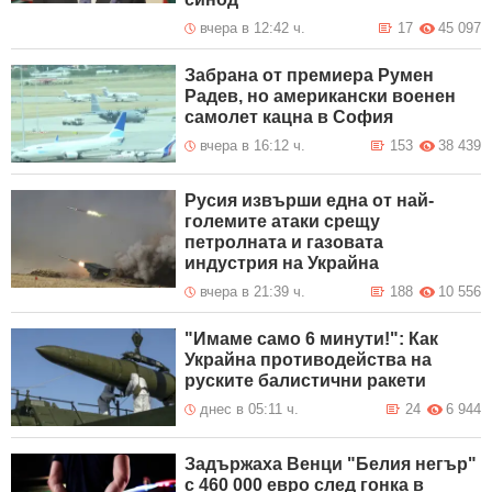
вчера в 12:42 ч.
17
45 097
Забрана от премиера Румен
Радев, но американски военен
самолет кацна в София
вчера в 16:12 ч.
153
38 439
Русия извърши една от най-
големите атаки срещу
петролната и газовата
индустрия на Украйна
вчера в 21:39 ч.
188
10 556
"Имаме само 6 минути!": Как
Украйна противодейства на
руските балистични ракети
днес в 05:11 ч.
24
6 944
Задържаха Венци "Белия негър"
с 460 000 евро след гонка в