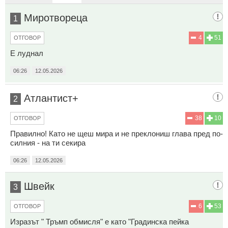
Миротвореца
1
4
51
ОТГОВОР
Е луднал
06:26
12.05.2026
Атлантист+
2
38
10
ОТГОВОР
Правилно! Като не щеш мира и не преклониш глава пред по-
силния - на ти секира
06:26
12.05.2026
Швейк
3
6
53
ОТГОВОР
Изразът " Тръмп обмисля" е като "Градинска пейка