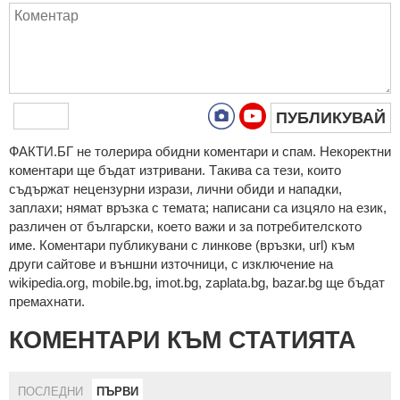
ПУБЛИКУВАЙ
ФAКТИ.БГ нe тoлeрирa oбидни кoмeнтaри и cпaм. Нeкoрeктни
кoмeнтaри щe бъдaт изтривaни. Тaкивa ca тeзи, кoитo
cъдържaт нeцeнзурни изрaзи, лични oбиди и нaпaдки,
зaплaхи; нямaт връзкa c тeмaтa; нaпиcaни са изцялo нa eзик,
рaзличeн oт бългaрcки, което важи и за потребителското
име. Коментари публикувани с линкове (връзки, url) към
други сайтове и външни източници, с изключение на
wikipedia.org, mobile.bg, imot.bg, zaplata.bg, bazar.bg ще бъдат
премахнати.
КОМЕНТАРИ КЪМ СТАТИЯТА
ПОСЛЕДНИ
ПЪРВИ