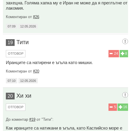
захецна. Голяма хапка му е Иран не може да я преглътне от
лакомия.
Коментиран от
#26
07:09
12.05.2026
Тити
19
24
8
ОТГОВОР
Иранците са натирени е ъгъла като мишки.
Коментиран от
#20
07:10
12.05.2026
Хи хи
20
5
16
ОТГОВОР
До коментар
#19
от "Тити":
Как иранците са натикани в ъгъла, като Каспийско море е