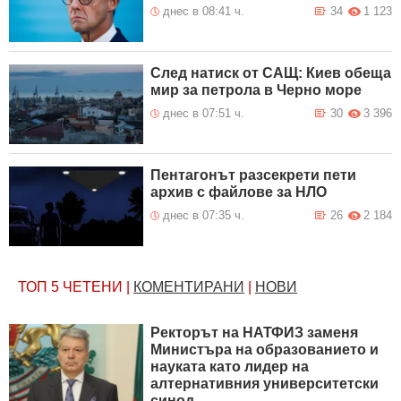
днес в 08:41 ч.
34
1 123
След натиск от САЩ: Киев обеща
мир за петрола в Черно море
днес в 07:51 ч.
30
3 396
Пентагонът разсекрети пети
архив с файлове за НЛО
днес в 07:35 ч.
26
2 184
ТОП 5
ЧЕТЕНИ
|
КОМЕНТИРАНИ
|
НОВИ
Ректорът на НАТФИЗ заменя
Министъра на образованието и
науката като лидер на
алтернативния университетски
синод