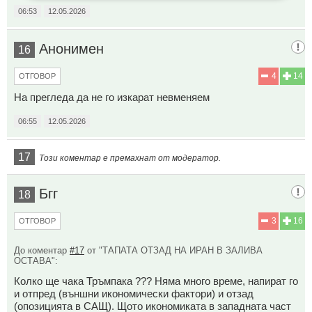
06:53
12.05.2026
Анонимен
16
4
14
ОТГОВОР
На прегледа да не го изкарат невменяем
06:55
12.05.2026
17
Този коментар е премахнат от модератор.
Бгг
18
3
16
ОТГОВОР
До коментар
#17
от "ТАПАТА ОТЗАД НА ИРАН В ЗАЛИВА
ОСТАВА":
Колко ще чака Тръмпака ??? Няма много време, напират го
и отпред (външни икономически фактори) и отзад
(опозицията в САЩ). Щото икономиката в западната част