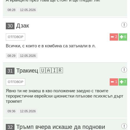
08:28
12.05.2026
Дзак
30
2
6
ОТГОВОР
Всички, с които е в комбина са затънали в л.
08:29
12.05.2026
Тракиец 🇺🇦🇮🇷
31
1
7
ОТГОВОР
Явно ти не знаеш в кво положение заедно с твоите
терористични еврейски ционистки плъхове психясъл дърт
тромпет
09:36
12.05.2026
Тръмп вчера искаше да поднови
32