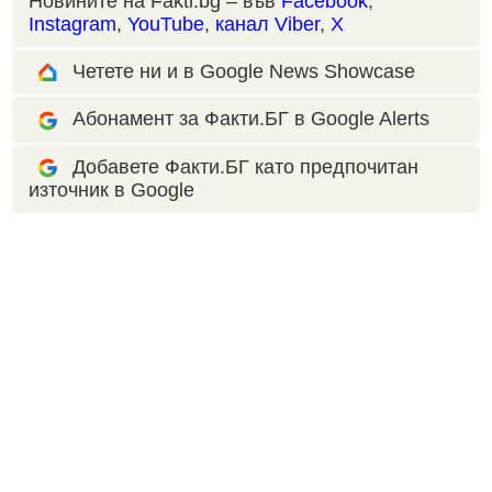
Новините на Fakti.bg – във
Facebook
,
Instagram
,
YouTube
,
канал Viber
,
X
Четете ни и в Google News Showcase
Абонамент за Факти.БГ в Google Alerts
Добавете Факти.БГ като предпочитан
източник в Google