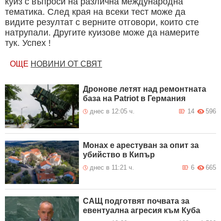
куиз с въпроси на различна международна
тематика. След края на всеки тест може да
видите резултат с верните отговори, които сте
натрупали. Другите куизове може да намерите
тук. Успех !
ОЩЕ
НОВИНИ ОТ СВЯТ
Дронове летят над ремонтната
база на Patriot в Германия
днес в 12:05 ч.
14
596
Монах е арестуван за опит за
убийство в Кипър
днес в 11:21 ч.
6
665
САЩ подготвят почвата за
евентуална агресия към Куба