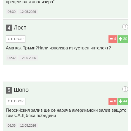
преценява и анализира"
06:30
12.05.2026
Лост
4
4
30
ОТГОВОР
Ама как Тръмп?Нали използва изкуствен интелект?
06:32
12.05.2026
Шопо
5
8
44
ОТГОВОР
Персийския залив ще се нарича американски залив защото
там САЩ бяха победени
06:36
12.05.2026