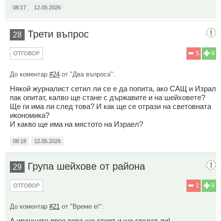
08:17
12.05.2026
Трети въпрос
28
5
9
ОТГОВОР
До коментар
#24
от "Два въпроса":
Някой журналист сетил ли се е да попита, ако САЩ и Израл
пак опитат, калво ще стане с държавите и на шейховете?
Ще ги има ли след това? И как ще се отрази на световната
икономика?
И какво ще има на мястото на Израел?
08:18
12.05.2026
Група шейхове от района
29
1
9
ОТГОВОР
До коментар
#21
от "Време е!":
А иранците през това ще стоят и ще гледат ли!