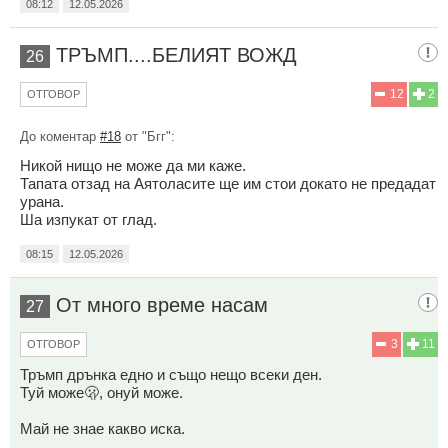
08:12
12.05.2026
ТРЪМП....БЕЛИЯТ ВОЖД
26
12
2
ОТГОВОР
До коментар
#18
от "Бгг":
Никой нищо не може да ми каже.
Тапата отзад на Аятоласите ще им стои докато не предадат
урана.
Ша изпукат от глад.
08:15
12.05.2026
От много време насам
27
3
11
ОТГОВОР
Тръмп дрънка едно и също нещо всеки ден.
Туй може🫢, онуй може.
Май не знае какво иска.