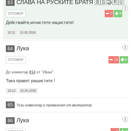
СЛАВА НА РУСКИТЕ БРАТЯ 🇧🇬🤝🇷🇺
63
0
9
ОТГОВОР
Действайте,изчистете нацистите!
10:11
15.05.2026
Лука
64
10
0
ОТГОВОР
До коментар
#14
от "Иван":
Така правят рашистите !
10:12
15.05.2026
65
Този коментар е премахнат от модератор.
Лука
66