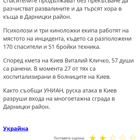
Спасителите продължават без прекъсване да
разчистват развалините и да търсят хора в
къща в Дарницки район.
Психолози и три киноложки екипа работят на
мястото на инцидента, където са разположени
170 спасители и 51 бройки техника.
Според кмета на Киев Виталий Кличко, 57 души
са ранени. В момента 27 от тях са
хоспитализирани в болниците на Киев.
Както съобщи УНИАН, руска атака в Киев
разруши входа на многоетажна сграда в
Дарницки район.
Украйна
☆
☆
☆
☆
☆
Поставете оценка: