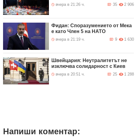
вчера в 21:26 ч.
35
2 906
Фидан: Споразумението от Мека
е като Член 5 на НАТО
вчера в 21:19 ч.
9
1 630
Швейцария: Неутралитетът не
изключва солидарност с Киев
вчера в 20:51 ч.
25
1 288
Напиши коментар: