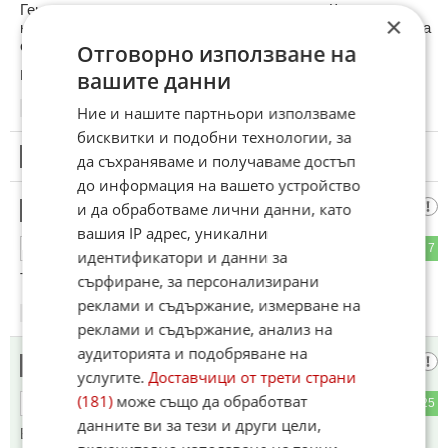
Генералната линия на подлогите е че когато Кремъл
×
нападне някого винаги е в правото си, а когато нападнатата
страна се защитява е виновна.
Отговорно използване на
вашите данни
Коментиран от
#78
07:00
15.05.2026
Ние и нашите партньори използваме
бисквитки и подобни технологии, за
32
да съхраняваме и получаваме достъп
Този коментар е премахнат от модератор.
до информация на вашето устройство
Бум бам
и да обработваме лични данни, като
33
вашия IP адрес, уникални
24
7
ОТГОВОР
идентификатори и данни за
Това са гнусни терористи.
сърфиране, за персонализирани
реклами и съдържание, измерване на
07:05
15.05.2026
реклами и съдържание, анализ на
аудиторията и подобряване на
зИленски
34
услугите.
Доставчици от трети страни
(181)
може също да обработват
3
25
ОТГОВОР
данните ви за тези и други цели,
БУЧА 2