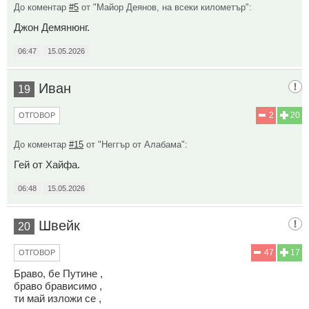
До коментар
#5
от "Майор Деянов, на всеки километър":
Джон Демянюнг.
06:47
15.05.2026
Иван
19
2
20
ОТГОВОР
До коментар
#15
от "Неггър от Алабама":
Гей от Хайфа.
06:48
15.05.2026
Швейк
20
47
17
ОТГОВОР
Браво, бе Путине ,
браво брависимо ,
ти май изложи се ,