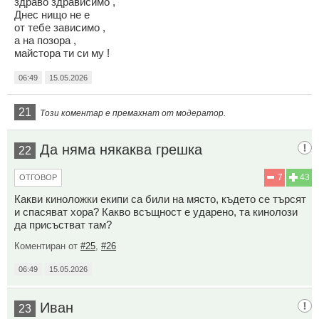
здраво здрависимо ,
Днес нищо не е
от тебе зависимо ,
а на позора ,
майстора ти си му !
06:49
15.05.2026
21
Този коментар е премахнат от модератор.
Да няма някаква грешка
22
7
43
ОТГОВОР
Какви киноложки екипи са били на място, където се търсят
и спасяват хора? Какво всъщност е ударено, та кинолози
да присъстват там?
Коментиран от
#25
,
#26
06:49
15.05.2026
Иван
23