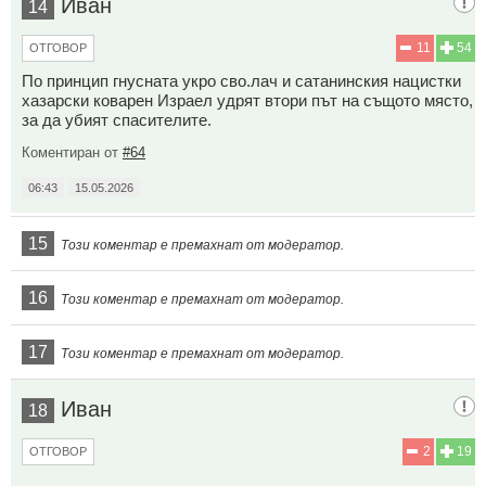
Иван
14
11
54
ОТГОВОР
По принцип гнусната укро сво.лач и сатанинския нацистки
хазарски коварен Израел удрят втори път на същото място,
за да убият спасителите.
Коментиран от
#64
06:43
15.05.2026
15
Този коментар е премахнат от модератор.
16
Този коментар е премахнат от модератор.
17
Този коментар е премахнат от модератор.
Иван
18
2
19
ОТГОВОР