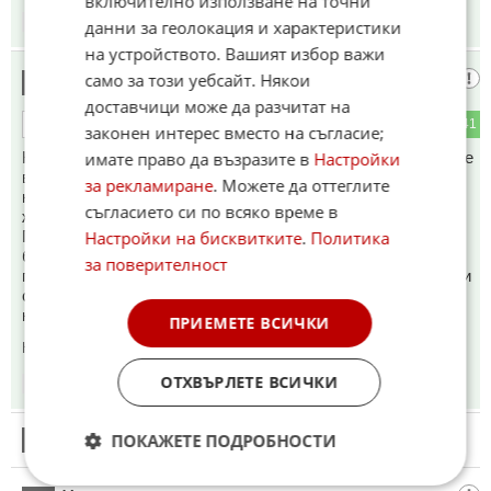
включително използване на точни
07:08
15.05.2026
данни за геолокация и характеристики
на устройството. Вашият избор важи
само за този уебсайт. Някои
падналия ангел
35
доставчици може да разчитат на
4
41
ОТГОВОР
законен интерес вместо на съгласие;
имате право да възразите в
Настройки
Когато организираш производство и сглобяване на дронове
в МОЛ, който се намира между жилищни сгради си наясно
за рекламиране
. Можете да оттеглите
какво ще се случи. Явно на бандерките не им пука за
съгласието си по всяко време в
живота на хората а го използва за медийна пропаганда!
Настройки на бисквитките
.
Политика
Гледал съм видео с удар на руска ракета на обект в
близост до детска площадка в междублоково
за поверителност
пространство. Видеото си беше направено от украинец, ми
след удара последваха вторични взривове и фойерверки,
като за Нова година! Иначе рашъните са терористи!
ПРИЕМЕТЕ ВСИЧКИ
Коментиран от
#37
ОТХВЪРЛЕТЕ ВСИЧКИ
07:12
15.05.2026
ПОКАЖЕТЕ ПОДРОБНОСТИ
36
Този коментар е премахнат от модератор.