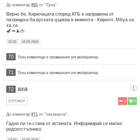
До коментар
#65
от "Лука":
Верно бе. Кирилицата според КГБ е направена от
патриарха ба руската църква в момента - Кирилл. Мбуа ха
ха ха
🍆🥕🍌🖕
10:31
15.05.2026
70
Този коментар е премахнат от модератор.
71
Този коментар е премахнат от модератор.
аха
72
2
0
ОТГОВОР
До коментар
#71
от "хахахахха":
Гадно ли ти стана от истината. Информирай се малко
родоотстъпнико.
10:40
15.05.2026