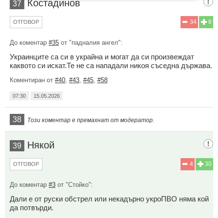
Костадинов
37
34
8
ОТГОВОР
До коментар
#35
от "падналия ангел":
Украинците са си в украйна и могат да си произвеждат
каквото си искат.Те не са нападали никоя съседна държава.
Коментиран от
#40
,
#43
,
#45
,
#58
07:30
15.05.2026
38
Този коментар е премахнат от модератор.
Някой
39
4
30
ОТГОВОР
До коментар
#3
от "Стойко":
Дали е от руски обстрел или некадърно укроПВО няма кой
да потвърди.