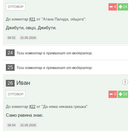
4
24
ОТГОВОР
До коментар
#21
от "Атана Палада, общата":
Джибути, овцо, Джибути.
06:52
15.05.2026
24
Този коментар е премахнат от модератор.
25
Този коментар е премахнат от модератор.
Иван
26
4
18
ОТГОВОР
До коментар
#22
от "Да няма някаква грешка":
Само равина знае.
06:54
15.05.2026