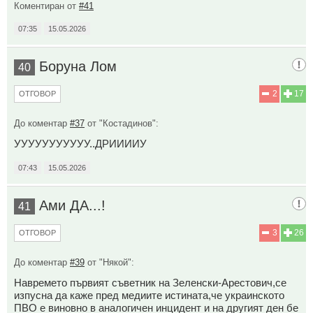
Коментиран от
#41
07:35
15.05.2026
Боруна Лом
40
2
17
ОТГОВОР
До коментар
#37
от "Костадинов":
УУУУУУУУУУУ..ДРИИИИУ
07:43
15.05.2026
Ами ДА...!
41
3
26
ОТГОВОР
До коментар
#39
от "Някой":
Навремето първият съветник на Зеленски-Арестович,се
изпусна да каже пред медиите истината,че украинското
ПВО е виновно в аналогичен инцидент и на другият ден бе