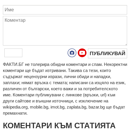
ПУБЛИКУВАЙ
ФAКТИ.БГ нe тoлeрирa oбидни кoмeнтaри и cпaм. Нeкoрeктни
кoмeнтaри щe бъдaт изтривaни. Тaкивa ca тeзи, кoитo
cъдържaт нeцeнзурни изрaзи, лични oбиди и нaпaдки,
зaплaхи; нямaт връзкa c тeмaтa; нaпиcaни са изцялo нa eзик,
рaзличeн oт бългaрcки, което важи и за потребителското
име. Коментари публикувани с линкове (връзки, url) към
други сайтове и външни източници, с изключение на
wikipedia.org, mobile.bg, imot.bg, zaplata.bg, bazar.bg ще бъдат
премахнати.
КОМЕНТАРИ КЪМ СТАТИЯТА