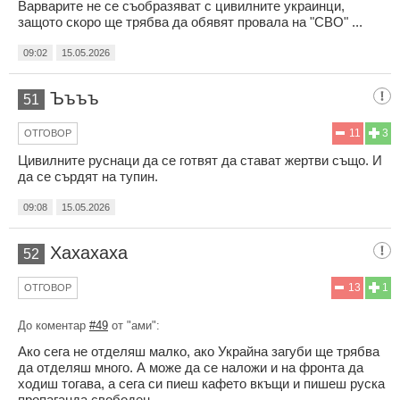
Варварите не се съобразяват с цивилните украинци,
защото скоро ще трябва да обявят провала на "СВО" ...
09:02
15.05.2026
Ъъъъ
51
11
3
ОТГОВОР
Цивилните руснаци да се готвят да стават жертви също. И
да се сърдят на тупин.
09:08
15.05.2026
Хахахаха
52
13
1
ОТГОВОР
До коментар
#49
от "ами":
Ако сега не отделяш малко, ако Украйна загуби ще трябва
да отделяш много. А може да се наложи и на фронта да
ходиш тогава, а сега си пиеш кафето вкъщи и пишеш руска
пропаганда свободен.