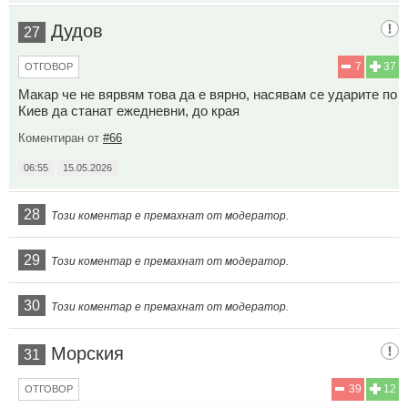
Дудов
27
7
37
ОТГОВОР
Макар че не вярвям това да е вярно, насявам се ударите по
Киев да станат ежедневни, до края
Коментиран от
#66
06:55
15.05.2026
28
Този коментар е премахнат от модератор.
29
Този коментар е премахнат от модератор.
30
Този коментар е премахнат от модератор.
Морския
31
39
12
ОТГОВОР