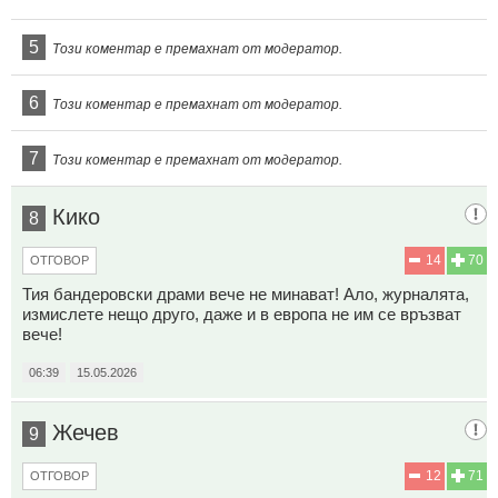
5
Този коментар е премахнат от модератор.
6
Този коментар е премахнат от модератор.
7
Този коментар е премахнат от модератор.
Кико
8
14
70
ОТГОВОР
Тия бандеровски драми вече не минават! Ало, журналята,
измислете нещо друго, даже и в европа не им се връзват
вече!
06:39
15.05.2026
Жечев
9
12
71
ОТГОВОР