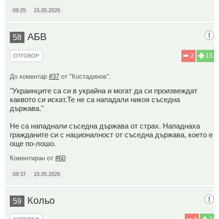
09:25
15.05.2026
АБВ
58
2
15
ОТГОВОР
До коментар
#37
от "Костадинов":
"Украинците са си в украйна и могат да си произвеждат
каквото си искат.Те не са нападали никоя съседна
държава."
Не са нападнали съседна държава от страх. Нападнаха
гражданите си с националност от съседна държава, което е
още по-лошо.
Коментиран от
#60
09:37
15.05.2026
Кольо
59