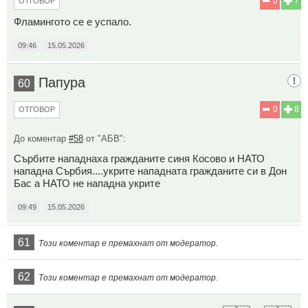
0
7
ОТГОВОР
Фламингото се е успало.
09:46
15.05.2026
Папура
60
0
8
ОТГОВОР
До коментар
#58
от "АБВ":
Сърбите нападнаха гражданите синя Косово и НАТО
нападна Сърбия....укрите нападната гражданите си в Дон
Бас а НАТО не нападна укрите
09:49
15.05.2026
61
Този коментар е премахнат от модератор.
62
Този коментар е премахнат от модератор.