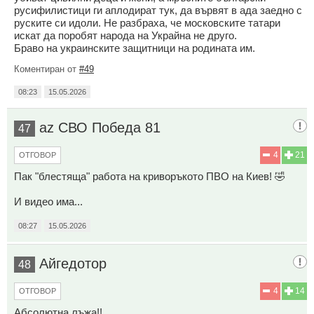
русифилистици ги аплодират тук, да вървят в ада заедно с
руските си идоли. Не разбраха, че московските татари
искат да поробят народа на Украйна не друго.
Браво на украинските защитници на родината им.
Коментиран от
#49
08:23
15.05.2026
az СВО Победа 81
47
4
21
ОТГОВОР
Пак "блестяща" работа на криворъкото ПВО на Киев! 🤣
И видео има...
08:27
15.05.2026
Айгедотор
48
4
14
ОТГОВОР
Абсолютна лъжа!!