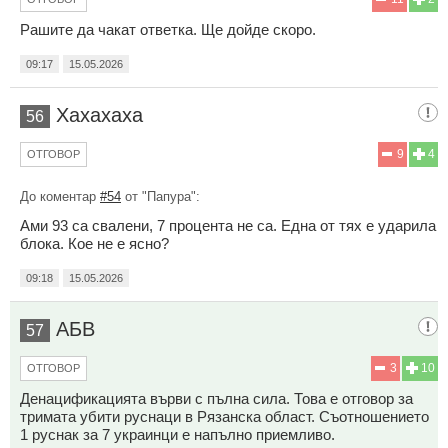
Рашите да чакат ответка. Ще дойде скоро.
09:17
15.05.2026
Хахахаха
56
9
4
ОТГОВОР
До коментар
#54
от "Папура":
Ами 93 са свалени, 7 процента не са. Една от тях е ударила
блока. Кое не е ясно?
09:18
15.05.2026
АБВ
57
3
10
ОТГОВОР
Денацификацията върви с пълна сила. Това е отговор за
тримата убити руснаци в Рязанска област. Съотношението
1 руснак за 7 украинци е напълно приемливо.