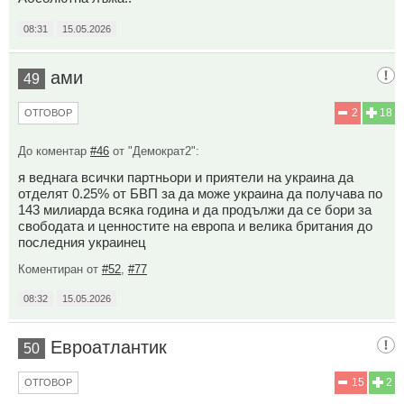
08:31
15.05.2026
ами
49
2
18
ОТГОВОР
До коментар
#46
от "Демократ2":
я веднага всички партньори и приятели на украина да
отделят 0.25% от БВП за да може украина да получава по
143 милиарда всяка година и да продължи да се бори за
свободата и ценностите на европа и велика британия до
последния украинец
Коментиран от
#52
,
#77
08:32
15.05.2026
Евроатлантик
50
15
2
ОТГОВОР