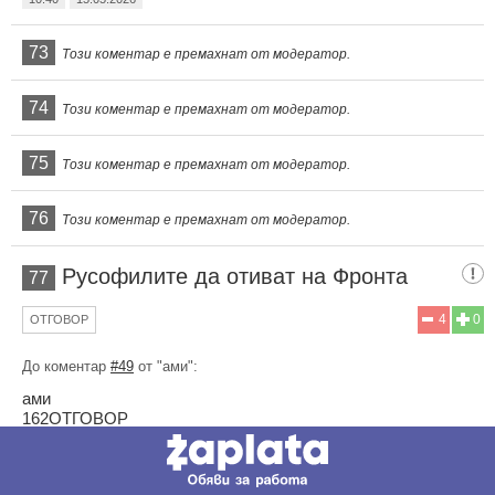
73
Този коментар е премахнат от модератор.
74
Този коментар е премахнат от модератор.
75
Този коментар е премахнат от модератор.
76
Този коментар е премахнат от модератор.
Русофилите да отиват на Фронта
77
4
0
ОТГОВОР
До коментар
#49
от "ами":
ами
162ОТГОВОР
До коментар 46 от "Демократ2":
я веднага всички партньори и приятели на украина да