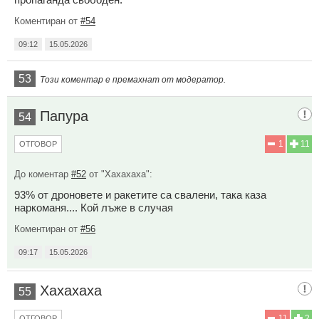
Коментиран от
#54
09:12
15.05.2026
53
Този коментар е премахнат от модератор.
Папура
54
1
11
ОТГОВОР
До коментар
#52
от "Хахахаха":
93% от дроновете и ракетите са свалени, така каза
наркоманя.... Кой лъже в случая
Коментиран от
#56
09:17
15.05.2026
Хахахаха
55
11
2
ОТГОВОР