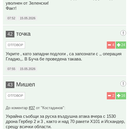
уволнен от Зеленски!
Факт!
07:52
15.05.2026
точка
42
4
24
ОТГОВОР
Укрите , като западни подлоги , са запознати с ,, операция
Гладио,,. В Буча бе проведена такава.
07:55
15.05.2026
Мишел
43
2
16
ОТГОВОР
До коментар
#37
от "Костадинов":
Украйна съобщи за руска въздушна атака вчера с 1530
дрона Гербер 2 и 3 , както и над 70 ракети Х101 и Искандер,
срещу всички области.