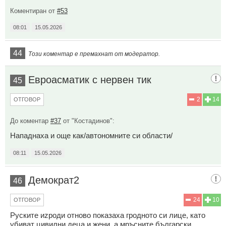
Коментиран от
#53
08:01
15.05.2026
44
Този коментар е премахнат от модератор.
Евроасматик с нервен тик
45
2
14
ОТГОВОР
До коментар
#37
от "Костадинов":
Нападнаха и още как/автономните си области/
08:11
15.05.2026
Демократ2
46
24
10
ОТГОВОР
Руските иzроди отново показаха гродното си лице, като
убиват цивилни деца и жени, а мръсните български