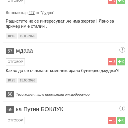
9
0
ОТГОВОР
До коментар
#27
от "Дудов":
Рашистите не се интересуват ,че има жертви ! Явно за
пример им е сталин .
10:16
15.05.2026
мдааа
67
8
0
ОТГОВОР
Какво да се очаква от комплексирано бункерно джудже?!
10:25
15.05.2026
68
Този коментар е премахнат от модератор.
ка Путин БОКЛУК
69
5
0
ОТГОВОР