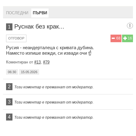
ПОСЛЕДНИ
ПЪРВИ
Руснак без крак...
1
68
16
ОТГОВОР
Русия - неандерталеца с кривата дубина.
Наместо изпише вежди, си извади очи ☝️
Коментиран от
#13
,
#79
06:30
15.05.2026
2
Този коментар е премахнат от модератор.
3
Този коментар е премахнат от модератор.
4
Този коментар е премахнат от модератор.