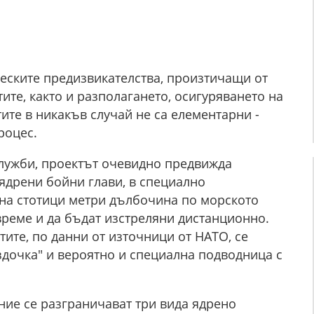
ческите предизвикателства, произтичащи от
ите, както и разполагането, осигуряването на
ите в никакъв случай не са елементарни -
роцес.
служби, проектът очевидно предвижда
 ядрени бойни глави, в специално
на стотици метри дълбочина по морското
 време и да бъдат изстреляни дистанционно.
тите, по данни от източници от НАТО, се
здочка" и вероятно и специална подводница с
ние се разграничават три вида ядрено