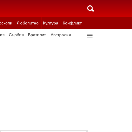
оскопи
Любопитно
Култура
Конфликт
ия
Сърбия
Бразилия
Австралия
идерландия
Северна Корея