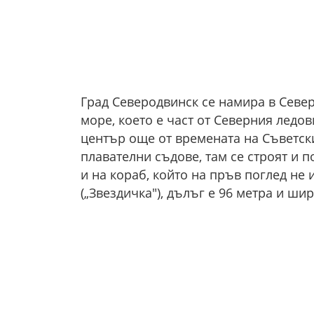
Град Северодвинск се намира в Север
море, което е част от Северния ледов
център още от времената на Съветски
плавателни съдове, там се строят и 
и на кораб, който на пръв поглед не
(„Звездичка"), дълъг е 96 метра и шир