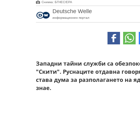
Снимка: БГНЕС/ЕРА
Deutsche Welle
информационен портал
Западни тайни служби са обезпоко
"Скити". Руснаците отдавна говоря
става дума за разполагането на я
знае.