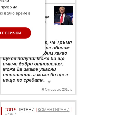
Някои
 право да
Доналд Тръмп
по всяко време в
Републиканският кандидат
за Белия дом коментира
чувствата си към
президента на Русия.
ТЕ ВСИЧКИ
“
Медиите казват, че Тръмп
обича Путин... Аз не обичам
и не мразя. Ще видим какво
ще се получи. Може би ще
имаме добри отношения.
Може да имаме ужасни
отношения, а може би ще е
„
нещо по средата.
6 Октомври, 2016 г.
ТОП 5
ЧЕТЕНИ
|
КОМЕНТИРАНИ
|
НОВИ