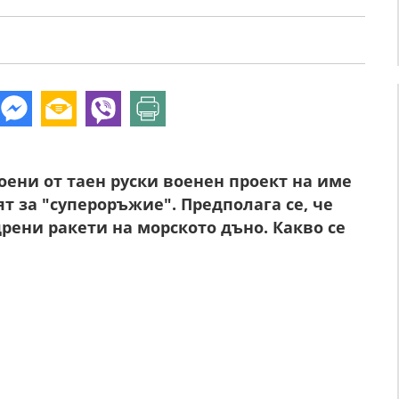
ени от таен руски военен проект на име
т за "супероръжие". Предполага се, че
дрени ракети на морското дъно. Какво се