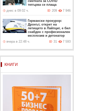
сметката за COVID
тепърва се плаща
днес в 09:02 ч.
209
7 946
Германски прокурор:
Дронът, открит на
летището в Лайпциг, е бил
снабден с професионален
експлозив и детонатор
вчера в 22:48 ч.
31
7 593
КНИГИ