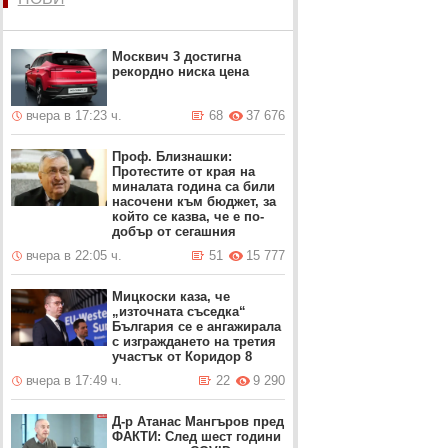
Москвич 3 достигна
рекордно ниска цена
вчера в 17:23 ч.
68
37 676
Проф. Близнашки:
Протестите от края на
миналата година са били
насочени към бюджет, за
който се казва, че е по-
добър от сегашния
вчера в 22:05 ч.
51
15 777
Мицкоски каза, че
„източната съседка“
България се е ангажирала
с изграждането на третия
участък от Коридор 8
вчера в 17:49 ч.
22
9 290
Д-р Атанас Мангъров пред
ФАКТИ: След шест години