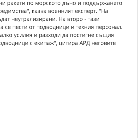
ни ракети по морското дъно и поддържането
едимства", казва военният експерт. "На
дат неутрализирани. На второ - тази
 се пести от подводници и техния персонал.
алко усилия и разходи да постигне същия
подводници с екипаж", цитира АРД неговите