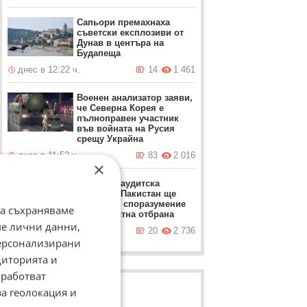
Сапьори премахнаха
съветски експлозиви от
Дунав в центъра на
Будапеща
днес в 12:22 ч.
14
1 461
Военен анализатор заяви,
че Северна Корея е
пълноправен участник
във войната на Русия
срещу Украйна
днес в 11:52 ч.
83
2 016
×
Турция, Саудитска
Арабия и Пакистан ще
подпишат споразумение
да съхраняваме
за съвместна отбрана
ме лични данни,
днес в 11:22 ч.
20
2 736
персонализирани
диторията и
работват
за геолокация и
ЛОВЦИ НА БИСЕРИ