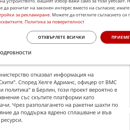
на устройството. Вашият избор важи само за този уебсайт. 
ва - тъй като скритите под водата рампи за
 да разчитат на законен интерес вместо на съгласие; имате
а могли да бъдат открити и атакувани.
тройки за рекламиране
. Можете да оттеглите съгласието си 
исквитките
.
Политика за поверителност
ОТХВЪРЛЕТЕ ВСИЧКИ
ПРИЕМЕ
до момента почти няма официални
орически с племето скити. А новата руска
ПОДРОБНОСТИ
твана миналата седмица в Русия, пък носи
.
инистерство отказват информация на
Скити". Според Хелге Адрианс, офицер от ВМС
и политика" в Берлин, този проект вероятно е
равнение със скъпите платформи като
ачи. Чрез разполагането на ракетни шахти по
ояние да поддържа ядрено сплашване и във
ресурси.