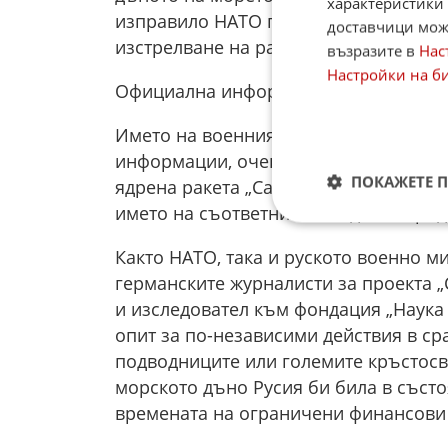
характеристики 
изправило НАТО пред предизвикателст
доставчици може
изстрелване на ракетите почти не бих
възразите в
Нас
Настройки на б
Официална информация почти няма
Името на военния проект, за който 
информации, очевидно е свързано ист
ПОКАЖЕТЕ 
ядрена ракета „Сармат", която бе тес
името на съответния номадски народ
Както НАТО, така и руското военно м
германските журналисти за проекта „
и изследовател към фондация „Наука 
опит за по-независими действия в с
подводниците или големите кръстосв
морското дъно Русия би била в съст
времената на ограничени финансови 