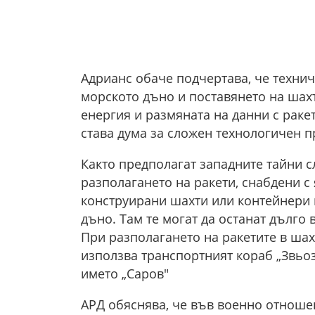
Адрианс обаче подчертава, че техни
морското дъно и поставянето на шахт
енергия и размяната на данни с ракет
става дума за сложен технологичен п
Както предполагат западните тайни 
разполагането на ракети, снабдени с
конструирани шахти или контейнери 
дъно. Там те могат да останат дълго
При разполагането на ракетите в шах
използва транспортният кораб „Звьо
името „Саров"
АРД обяснява, че във военно отноше