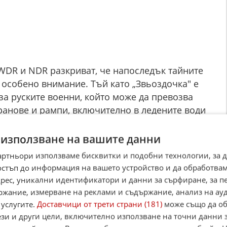
WDR и NDR разкриват, че напоследък тайните
 особено внимание. Тъй като „Звьоздочка" е
за руските военни, който може да превозва
ранове и рампи, включително в ледените води
 тайните служби смятат, че корабът се
т с името "Скити" - вероятно включващ
 използване на вашите данни
орското дъно.
артньори използваме бисквитки и подобни технологии, за 
остъп до информация на вашето устройство и да обработва
рналисти са направили разследване за
адрес, уникални идентификатори и данни за сърфиране, за 
ки, руски научни данни и исторически
ржание, измерване на реклами и съдържание, анализ на ау
експерти. На тази база стигат до извода, че
 услугите.
Доставчици от трети страни (181)
може също да об
разполагането на балистични ракети по
ези и други цели, включително използване на точни данни 
 начин. А в случай на война това би