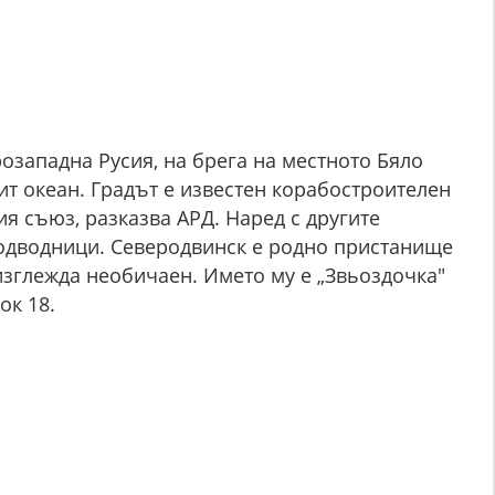
озападна Русия, на брега на местното Бяло
ит океан. Градът е известен корабостроителен
я съюз, разказва АРД. Наред с другите
подводници. Северодвинск е родно пристанище
 изглежда необичаен. Името му е „Звьоздочка"
ок 18.