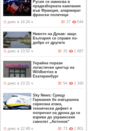
Русия се намесва в
предизборната кампания
във Франция, алармират
френски политици
днес в 14:24 ч.
27
544
Нивото на Дунав: защо
България се справя по-
добре от другите
днес в 13:52 ч.
33
1 687
Украйна порази
логистичен център на
Wildberries в
Екатеринбург
днес в 13:22 ч.
54
1 160
Sky News: Срещу
Германия бе извършена
сериозна атака,
технически дефект е
попречил на дрона да се
взриви до украинския
самолет „Антонов“
днес в 12:48 ч.
73
1 801