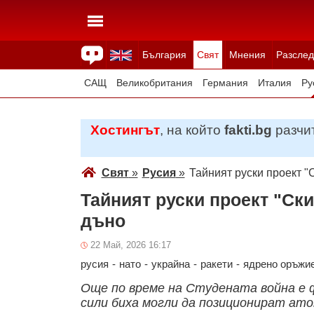
България
Свят
Мнения
Разслед
Здраве
Времето
Анкети
Вицове
Куизове
САЩ
Великобритания
Германия
Италия
Ру
Япония
Швейцария
Северна Македония
Тур
Хостингът
, на който
fakti.bg
разчит
Всички държави
Унгария
Свят
»
Русия
»
Тайният руски проект "
Тайният руски проект "Ски
дъно
22 Май, 2026 16:17
русия
-
нато
-
украйна
-
ракети
-
ядрено оръжи
Още по време на Студената война е 
сили биха могли да позиционират ат