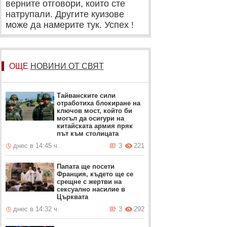
верните отговори, които сте
натрупали. Другите куизове
може да намерите тук. Успех !
ОЩЕ
НОВИНИ ОТ СВЯТ
Тайванските сили
отработиха блокиране на
ключов мост, който би
могъл да осигури на
китайската армия пряк
път към столицата
днес в 14:45 ч.
3
221
Папата ще посети
Франция, където ще се
срещне с жертви на
сексуално насилие в
Църквата
днес в 14:32 ч.
3
292