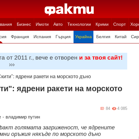
вания
Бизнес
Имоти
Авто
Технологии
Крими
Спорт
Хор
сия
Франция
Испания
Гърция
Украйна
Белгия
Китай
Сир
ция
Полша
Румъния
Иран (Ислямска Република)
Австрия
Н
а от 2011 г., вече е отворен
и за твоя сайт!
›››
Скити": ядрени ракети на морското дъно
ти": ядрени ракети на морското
84
4 085
е
-
владимир путин
факт голямата загриженост, че ядрените
омни оръжия някъде по морското дъно