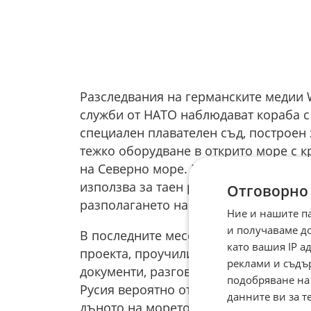
Разследвания на германските медии 
служби от НАТО наблюдават кораба с
специален плавателен съд, построен 
тежко оборудване в открито море с к
на Северно море. Представителите на
използва за таен руски военен проек
Отговорно
разполагането на ядрени ракети на м
Ние и нашите п
и получаваме д
В последните месеци германските жу
като вашия IP 
проекта, проучили са сателитни сним
реклами и съдъ
документи, разговаряли са с военни и 
подобряване на
Русия вероятно от години работи по 
данните ви за т
дъното на морето по непознат досега