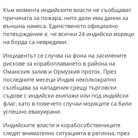
Към момента индийските власти не съобщават
причината за пожара, нито дали има данни за
външна намеса. Единственото официално
потвърждение е, че всички 24 индийски моряци
на борда са невредими.
Инцидентът се случва на фона на засилените
рискове за корабоплаването в района на
Оманския залив и Ормузкия проток. През
последните месеци Индия неколкократно
съобщава за нападения срещу търговски
съдове с индийски екипажи или под индийски
флаг, като в повечето случаи моряците са били
успешно евакуирани.
Индийските власти и корабособствениците
следят внимателно ситуацията в региона, през