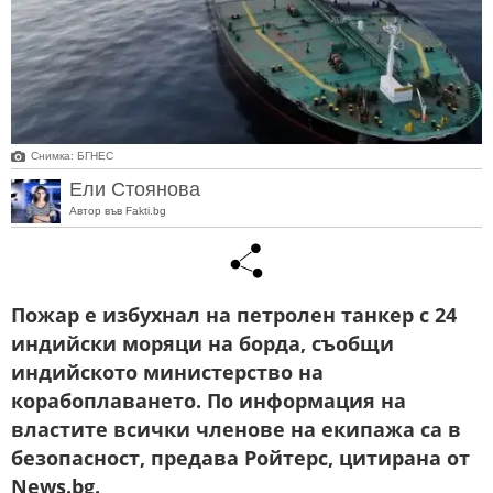
Снимка: БГНЕС
Ели Стоянова
Автор във Fakti.bg
Пожар е избухнал на петролен танкер с 24
индийски моряци на борда, съобщи
индийското министерство на
корабоплаването. По информация на
властите всички членове на екипажа са в
безопасност, предава Ройтерс, цитирана от
News.bg.