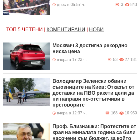
днес в 05:57 ч.
3
843
ТОП 5
ЧЕТЕНИ
|
КОМЕНТИРАНИ
|
НОВИ
Москвич 3 достигна рекордно
ниска цена
вчера в 17:23 ч.
53
27 181
Володимир Зеленски обвини
съюзниците на Киев: Отказът от
доставки на ПВО ракети цели да
ни направи по-отстъпчиви в
преговорите
вчера в 12:37 ч.
168
16 959
Проф. Близнашки: Протестите от
края на миналата година са били
насочени към бюджет, за който