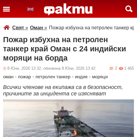
Свят
»
Оман
»
Пожар избухна на петролен танкер кр
Пожар избухна на петролен
танкер край Оман с 24 индийски
моряци на борда
8 Юни, 2026 13:32, обновена 8 Юни, 2026 13:42
2
1 465
оман
-
пожар
-
петролен танкер
-
индия
-
моряци
Всички членове на екипажа са в безопасност,
причините за инцидента се изясняват