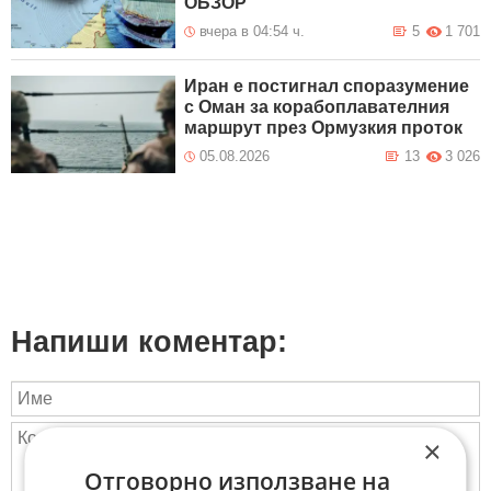
ОБЗОР
вчера в 04:54 ч.
5
1 701
Иран е постигнал споразумение
с Оман за корабоплавателния
маршрут през Ормузкия проток
05.08.2026
13
3 026
Напиши коментар:
×
Отговорно използване на