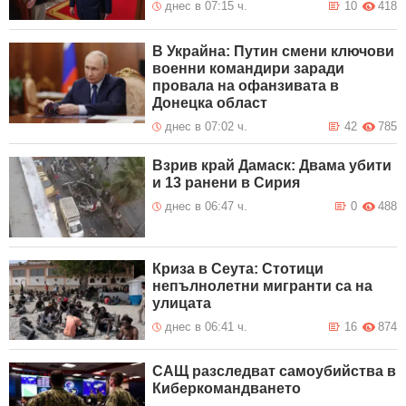
днес в 07:15 ч.
10
418
В Украйна: Путин смени ключови
военни командири заради
провала на офанзивата в
Донецка област
днес в 07:02 ч.
42
785
Взрив край Дамаск: Двама убити
и 13 ранени в Сирия
днес в 06:47 ч.
0
488
Криза в Сеута: Стотици
непълнолетни мигранти са на
улицата
днес в 06:41 ч.
16
874
САЩ разследват самоубийства в
Киберкомандването