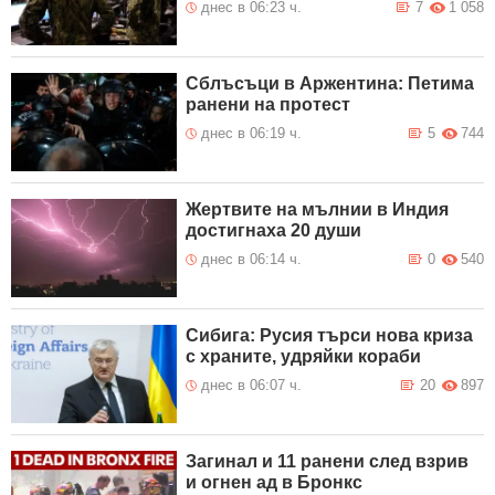
днес в 06:23 ч.
7
1 058
Сблъсъци в Аржентина: Петима
ранени на протест
днес в 06:19 ч.
5
744
Жертвите на мълнии в Индия
достигнаха 20 души
днес в 06:14 ч.
0
540
Сибига: Русия търси нова криза
с храните, удряйки кораби
днес в 06:07 ч.
20
897
Загинал и 11 ранени след взрив
и огнен ад в Бронкс