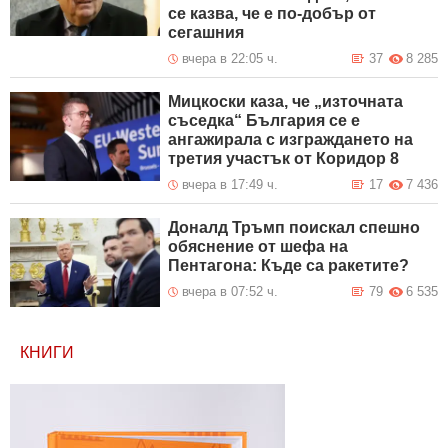
се казва, че е по-добър от
сегашния
вчера в 22:05 ч.
37
8 285
Мицкоски каза, че „източната
съседка“ България се е
ангажирала с изграждането на
третия участък от Коридор 8
вчера в 17:49 ч.
17
7 436
Доналд Тръмп поискал спешно
обяснение от шефа на
Пентагона: Къде са ракетите?
вчера в 07:52 ч.
79
6 535
КНИГИ