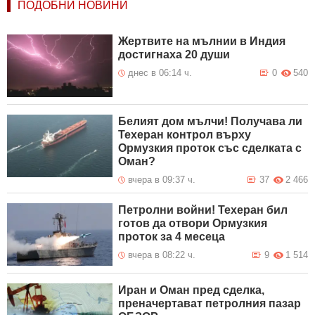
ПОДОБНИ НОВИНИ
Жертвите на мълнии в Индия
достигнаха 20 души
днес в 06:14 ч.
0
540
Белият дом мълчи! Получава ли
Техеран контрол върху
Ормузкия проток със сделката с
Оман?
вчера в 09:37 ч.
37
2 466
Петролни войни! Техеран бил
готов да отвори Ормузкия
проток за 4 месеца
вчера в 08:22 ч.
9
1 514
Иран и Оман пред сделка,
преначертават петролния пазар