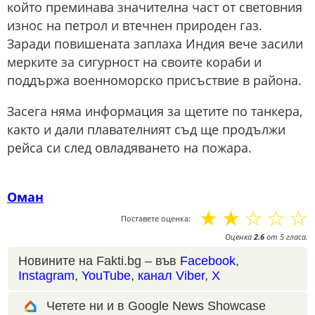
който преминава значителна част от световния
износ на петрол и втечнен природен газ.
Заради повишената заплаха Индия вече засили
мерките за сигурност на своите кораби и
поддържа военноморско присъствие в района.
Засега няма информация за щетите по танкера,
както и дали плавателният съд ще продължи
рейса си след овладяването на пожара.
Оман
☆
☆
☆
☆
☆
Поставете оценка:
Оценка
2.6
от
5
гласа.
Новините на Fakti.bg – във
Facebook
,
Instagram
,
YouTube
,
канал Viber
,
X
Четете ни и в Google News Showcase