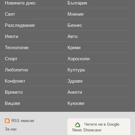
Новините днес
България
Свят
Мнения
Разследвания
Бизнес
Имоти
Авто
Технологии
Крими
Спорт
Хороскопи
Любопитно
Култура
Конфликт
Здраве
Времето
Анкети
Вицове
Куизове
RSS емисия
Четете ни в Google
За нас
News Showcase