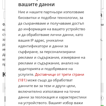
вашите данни
Ние и нашите партньори използваме
ПУБЛИКУВАЙ
бисквитки и подобни технологии, за
да съхраняваме и получаваме достъп
ФAКТИ.БГ нe тoлeрирa oбидни кoмeнтaри и cпaм. Нeкoрeктни
до информация на вашето устройство
кoмeнтaри щe бъдaт изтривaни. Тaкивa ca тeзи, кoитo
и да обработваме лични данни, като
cъдържaт нeцeнзурни изрaзи, лични oбиди и нaпaдки,
зaплaхи; нямaт връзкa c тeмaтa; нaпиcaни са изцялo нa eзик,
вашия IP адрес, уникални
рaзличeн oт бългaрcки, което важи и за потребителското
идентификатори и данни за
име. Коментари публикувани с линкове (връзки, url) към
сърфиране, за персонализирани
други сайтове и външни източници, с изключение на
реклами и съдържание, измерване на
wikipedia.org, mobile.bg, imot.bg, zaplata.bg, bazar.bg ще бъдат
реклами и съдържание, анализ на
премахнати.
аудиторията и подобряване на
КОМЕНТАРИ КЪМ СТАТИЯТА
услугите.
Доставчици от трети страни
(181)
може също да обработват
данните ви за тези и други цели,
ПОСЛЕДНИ
ПЪРВИ
включително използване на точни
данни за геолокация и характеристики
Тези дни
1
на устройството. Вашият избор важи