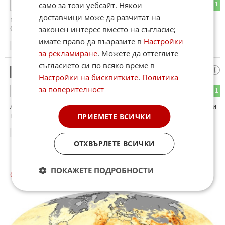
само за този уебсайт. Някои
0
1
ОТГОВОР
доставчици може да разчитат на
в този район често се случва да се запали някой танкер.
законен интерес вместо на съгласие;
Сигурно е от слънцето нещо?
имате право да възразите в
Настройки
13:50
08.06.2026
за рекламиране
. Можете да оттеглите
съгласието си по всяко време в
Тома
2
Настройки на бисквитките
.
Политика
за поверителност
0
1
ОТГОВОР
А можеше краварите да го конфискуват но са си изтървали
късмета.
ПРИЕМЕТЕ ВСИЧКИ
15:59
08.06.2026
ОТХВЪРЛЕТЕ ВСИЧКИ
ПОКАЖЕТЕ ПОДРОБНОСТИ
СВЯТ КУИЗОВЕ