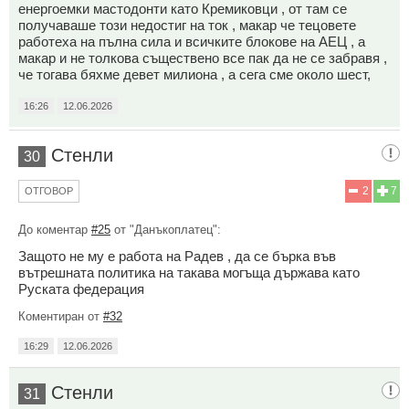
енергоемки мастодонти като Кремиковци , от там се
получаваше този недостиг на ток , макар че тецовете
работеха на пълна сила и всичките блокове на АЕЦ , а
макар и не толкова съществено все пак да не се забравя ,
че тогава бяхме девет милиона , а сега сме около шест,
16:26
12.06.2026
Стенли
30
2
7
ОТГОВОР
До коментар
#25
от "Данъкоплатец":
Защото не му е работа на Радев , да се бърка във
вътрешната политика на такава могъща държава като
Руската федерация
Коментиран от
#32
16:29
12.06.2026
Стенли
31