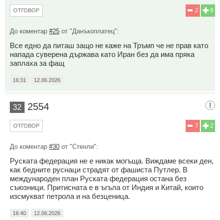
2
8
ОТГОВОР
До коментар
#25
от "Данъкоплатец":
Все едно да питаш защо не каже на Тръмп че не прав като
напада суверена държава като Иран без да има пряка
заплаха за фащ
16:31
12.06.2026
2554
32
7
2
ОТГОВОР
До коментар
#30
от "Стенли":
Руската федерация не е никак могъща. Виждаме всеки ден,
как бедните руснаци страдят от фашиста Путлер. В
международен план Руската федерация остана без
съюзници. Притисната е в ъгъла от Индия и Китай, които
изсмукват петрола и на безценица.
16:40
12.06.2026