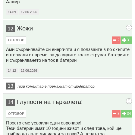
Алжир.
14:09
12.06.2026
Жожи
12
2
31
ОТГОВОР
Ами съхранявайте си енергията и я ползвайте в по скъпите
интервали от време, за да видите колко струват батериите
и съхраняването на ток в батерии
14:12
12.06.2026
13
Този коментар е премахнат от модератор.
Глупости на търкалета!
14
8
34
ОТГОВОР
Просто сме усвоили едни европари!
Тези батерии имат 10 години живот и след това, кой ще
трябва да даде милиарди за нови? А цената за