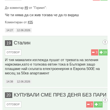
До коментар
#9
от "Гориил":
Че ти няма да си жив тогава че да го видиш
Коментиран от
#35
14:27
12.06.2026
Сталин
19
3
19
ОТГОВОР
И тия мамалиги изглежда пушат от тревата на зеления
наркоман,като е толкова евтин тока в България защо
плащаме най скъпата електроенергия в Европа 500Е на
месец за 50кв апартамент
14:38
12.06.2026
КУПУВАЛИ СМЕ ПРЕЗ ДЕНЯ БЕЗ ПАРИ
20
0
22
ОТГОВОР