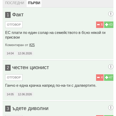
ПОСЛЕДНИ
ПЪРВИ
Факт
1
6
43
ОТГОВОР
ЕС плати по един солар на семейството в бг,но някой ги
присвои
Коментиран от
#25
14:04
12.06.2026
честен ционист
2
4
47
ОТГОВОР
Ганчо е една крачка напред по-на-ти с далвертите.
14:05
12.06.2026
ъдете диволни
3