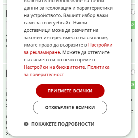
включително използване на точни
данни за геолокация и характеристики
Васил
8
на устройството. Вашият избор важи
само за този уебсайт. Някои
8
32
ОТГОВОР
доставчици може да разчитат на
Ами и ние може да се похвалим не внасяме газ а плащаме
законен интерес вместо на съгласие;
по 500 хиляди дневно това колко крачки са??? Дали Радев
имате право да възразите в
Настройки
може да отговори на този въпрос???
за рекламиране
. Можете да оттеглите
14:07
12.06.2026
съгласието си по всяко време в
Настройки на бисквитките
.
Политика
Гориил
9
за поверителност
10
39
ОТГОВОР
ПРИЕМЕТЕ ВСИЧКИ
Но в същото време България погреба ядрената си
енергетика, като съкрати с десетилетия експлоатационния
живот на ядрените реактори, построени по руска
ОТХВЪРЛЕТЕ ВСИЧКИ
технология, която не позволява неразрешеното използване
на други видове ядрено гориво.Рано или късно животът на
руските ядрени реактори ще приключи и атомната
ПОКАЖЕТЕ ПОДРОБНОСТИ
електроцентрала ще се превърне във вековен (ако не и
хилядолетен) гроб.