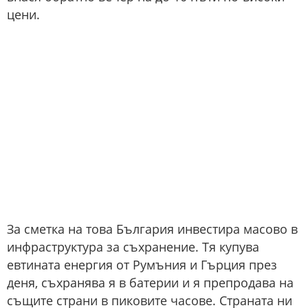
цени.
За сметка на това България инвестира масово в
инфраструктура за съхранение. Тя купува
евтината енергия от Румъния и Гърция през
деня, съхранява я в батерии и я препродава на
същите страни в пиковите часове. Страната ни