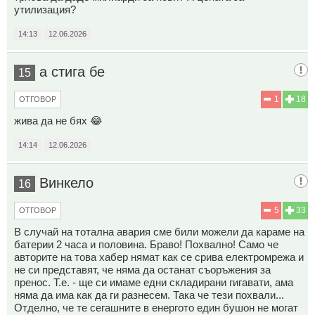
утилизация?
14:13
12.06.2026
а стига бе
15
1
18
ОТГОВОР
жива да не бях 😂
14:14
12.06.2026
Винкело
16
5
33
ОТГОВОР
В случай на тотална авария сме били можели да караме на
батерии 2 часа и половина. Браво! Похвално! Само че
авторите на това хабер нямат как се срива електромрежа и
не си представят, че няма да останат съоръжения за
пренос. Т.е. - ще си имаме едни складирани гигавати, ама
няма да има как да ги разнесем. Така че тези похвали...
Отделно, че те сегашните в енергото един бушон не могат