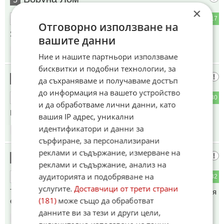
×
1
17
ОТГОВОР
Отговорно използване на
Я ПА ТИЯ ВЛАСИ?
вашите данни
14:07
12.06.2026
Ние и нашите партньори използваме
бисквитки и подобни технологии, за
сноу
6
да съхраняваме и получаваме достъп
до информация на вашето устройство
4
30
ОТГОВОР
и да обработваме лични данни, като
Мамалига да те хвали е все едно жаба да те плюе...
вашия IP адрес, уникални
идентификатори и данни за
14:07
12.06.2026
сърфиране, за персонализирани
реклами и съдържание, измерване на
Че умря ромлянката дето ни хвали
7
реклами и съдържание, анализ на
аудиторията и подобряване на
3
32
ОТГОВОР
услугите.
Доставчици от трети страни
Това като са го пускали по румънската телевизия, гаранция
(181)
може също да обработват
е имало надпис на румънски "платен репортаж"
данните ви за тези и други цели,
14:07
12.06.2026