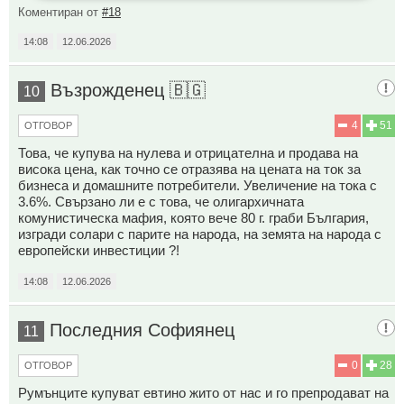
Коментиран от
#18
14:08
12.06.2026
Възрожденец 🇧🇬
10
4
51
ОТГОВОР
Това, че купува на нулева и отрицателна и продава на
висока цена, как точно се отразява на цената на ток за
бизнеса и домашните потребители. Увеличение на тока с
3.6%. Свързано ли е с това, че олигархичната
комунистическа мафия, която вече 80 г. граби България,
изгради солари с парите на народа, на земята на народа с
европейски инвестиции ?!
14:08
12.06.2026
Последния Софиянец
11
0
28
ОТГОВОР
Румънците купуват евтино жито от нас и го препродават на