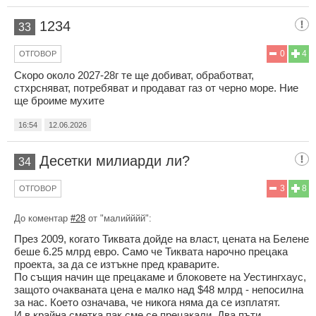
1234
33
0
4
ОТГОВОР
Скоро около 2027-28г те ще добиват, обработват,
стхрсняват, потребяват и продават газ от черно море. Ние
ще броиме мухите
16:54
12.06.2026
Десетки милиарди ли?
34
3
8
ОТГОВОР
До коментар
#28
от "малийййй":
През 2009, когато Тиквата дойде на власт, цената на Белене
беше 6.25 млрд евро. Само че Тиквата нарочно прецака
проекта, за да се изтъкне пред краварите.
По същия начин ще прецакаме и блоковете на Уестингхаус,
защото очакваната цена е малко над $48 млрд - непосилна
за нас. Което означава, че никога няма да се изплатят.
И в крайна сметка пак сме се прецакали. Два пъти.