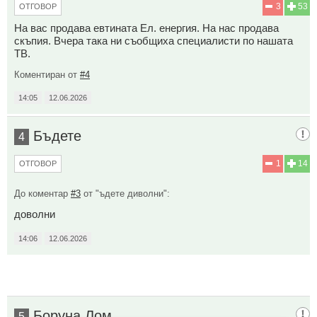
3
53
ОТГОВОР
На вас продава евтината Ел. енергия. На нас продава
скъпия. Вчера така ни съобщиха специалисти по нашата
ТВ.
Коментиран от
#4
14:05
12.06.2026
Бъдете
4
1
14
ОТГОВОР
До коментар
#3
от "ъдете диволни":
доволни
14:06
12.06.2026
Боруна Лом
5