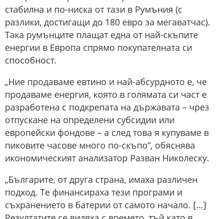
стабилна и по-ниска от тази в Румъния (с
разлики, достигащи до 180 евро за мегаватчас).
Така румънците плащат една от най-скъпите
енергии в Европа спрямо покупателната си
способност.
„Ние продаваме евтино и най-абсурдното е, че
продаваме енергия, която в голямата си част е
разработена с подкрепата на държавата – чрез
отпускане на определени субсидии или
европейски фондове – а след това я купуваме в
пиковите часове много по-скъпо“, обяснява
икономическият анализатор Разван Николеску.
„Българите, от друга страна, имаха различен
подход. Те финансираха тези програми и
съхранението в батерии от самото начало. [...]
Резултатите се видяха с времето, тъй като в