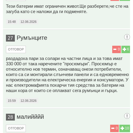
Тези батерии имат ограничен живот.Ще разберете,че сте на
загуба като се наложи да ги подменяте.
15:48
12.06.2026
Румънците
27
0
6
ОТГОВОР
раздадоха пари за солари на частни лица и за това имат
330 000 от така наречените "просюмъри". Просюмър е
относително нов термин, означаващ онези потребители,
които са си монтирали слънчеви панели и са едновременно
и производители на електрическа енергия и консуматори. У
нас електромафията похарчи тия средства за батерии на
наши хора от които се оплакват сега румънци и гърци.
15:59
12.06.2026
малийййй
28
0
10
ОТГОВОР