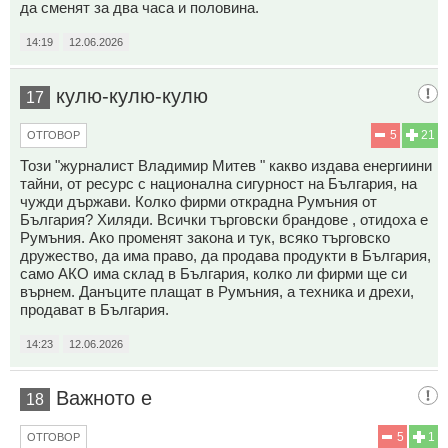
да сменят за два часа и половина.
14:19
12.06.2026
кулю-кулю-кулю
17
5
21
ОТГОВОР
Този "журналист Владимир Митев " какво издава енергиини
тайни, от ресурс с национална сигурност на България, на
чужди държави. Колко фирми открадна Румъния от
България? Хиляди. Всички търговски брандове , отидоха е
Румъния. Ако променят закона и тук, всяко търговско
дружество, да има право, да продава продукти в България,
само АКО има склад в България, колко ли фирми ще си
върнем. Данъците плащат в Румъния, а техника и дрехи,
продават в България.
14:23
12.06.2026
Важното е
18
5
1
ОТГОВОР