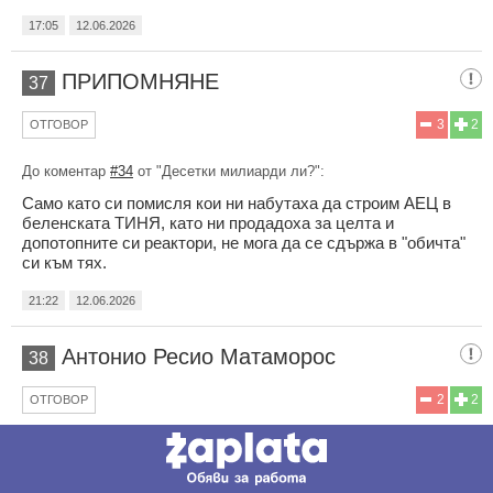
17:05
12.06.2026
ПРИПОМНЯНЕ
37
3
2
ОТГОВОР
До коментар
#34
от "Десетки милиарди ли?":
Само като си помисля кои ни набутаха да строим АЕЦ в
беленската ТИНЯ, като ни продадоха за целта и
допотопните си реактори, не мога да се сдържа в "обичта"
си към тях.
21:22
12.06.2026
Антонио Ресио Матаморос
38
2
2
ОТГОВОР
тоо път дрона от наците да не стигне до наща ен.
инфраструктура.
ромън моо да са ни комшилор и съюзници,ама ония
говорещи полски диалект моо ни збръкат със наще