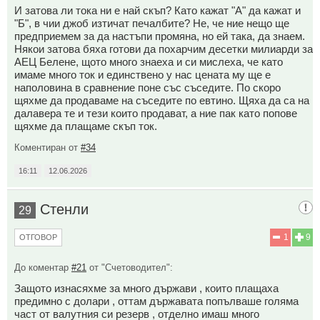
И затова ли тока ни е най скъп? Като кажат "А" да кажат и
"Б", в чии джоб изтичат печалбите? Не, че ние нещо ще
предприемем за да настъпи промяна, но ей така, да знаем.
Някои затова бяха готови да похарчим десетки милиарди за
АЕЦ Белене, щото много знаеха и си мислеха, че като
имаме много ток и единствено у нас цената му ще е
наполовина в сравнение поне със съседите. По скоро
щяхме да продаваме на съседите по евтино. Щяха да са на
далавера те и тези които продават, а ние пак като попове
щяхме да плащаме скъп ток.
Коментиран от
#34
16:11
12.06.2026
Стенли
29
1
9
ОТГОВОР
До коментар
#21
от "Счетоводител":
Защото изнасяхме за много държави , които плащаха
предимно с долари , оттам държавата попълваше голяма
част от валутния си резерв , отделно имаш много