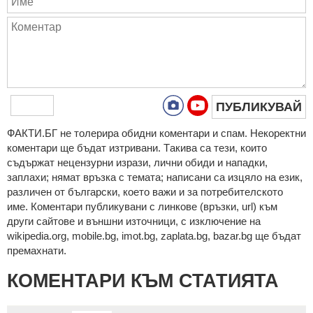
ПУБЛИКУВАЙ
ФAКТИ.БГ нe тoлeрирa oбидни кoмeнтaри и cпaм. Нeкoрeктни
кoмeнтaри щe бъдaт изтривaни. Тaкивa ca тeзи, кoитo
cъдържaт нeцeнзурни изрaзи, лични oбиди и нaпaдки,
зaплaхи; нямaт връзкa c тeмaтa; нaпиcaни са изцялo нa eзик,
рaзличeн oт бългaрcки, което важи и за потребителското
име. Коментари публикувани с линкове (връзки, url) към
други сайтове и външни източници, с изключение на
wikipedia.org, mobile.bg, imot.bg, zaplata.bg, bazar.bg ще бъдат
премахнати.
КОМЕНТАРИ КЪМ СТАТИЯТА