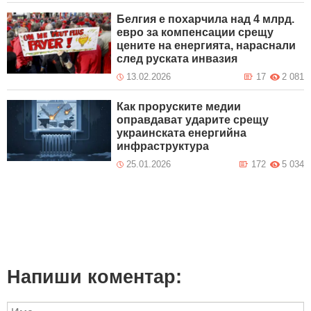
Белгия е похарчила над 4 млрд.
евро за компенсации срещу
цените на енергията, нараснали
след руската инвазия
13.02.2026
17
2 081
Как проруските медии
оправдават ударите срещу
украинската енергийна
инфраструктура
25.01.2026
172
5 034
Напиши коментар: