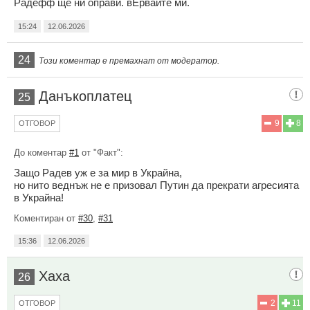
Радефф ще ни оправи. вЕрвайте ми.
15:24
12.06.2026
24
Този коментар е премахнат от модератор.
Данъкоплатец
25
9
8
ОТГОВОР
До коментар
#1
от "Факт":
Защо Радев уж е за мир в Украйна,
но нито веднъж не е призовал Путин да прекрати агресията
в Украйна!
Коментиран от
#30
,
#31
15:36
12.06.2026
Хаха
26
2
11
ОТГОВОР