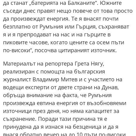
да станат „батерията на Балканите“. Южните
съседи днес правят нещо повече от това просто
да произвеждат енергия. Те я внасят почти
безплатно от Румъния или Гърция, съхраняват
я и я препродават на нас и на гърците в
пиковите часове, когато цените са осем пъти
по-високи“, посочва цитираният източник.
Материалът на репортера Грета Нягу,
реализиран с помощта на българския
журналист Владимир Митев и с участието на
водещи експерти от двете страни на Дунав,
обръща внимание на факта, че Румъния
произвежда евтина енергия от възобновяеми
източници през деня, но няма капацитет за
съхранение. Поради тази причина тя е
принудена да я изнася на безценица и да я
внася обратно вечер на до 10 пъти по-високи