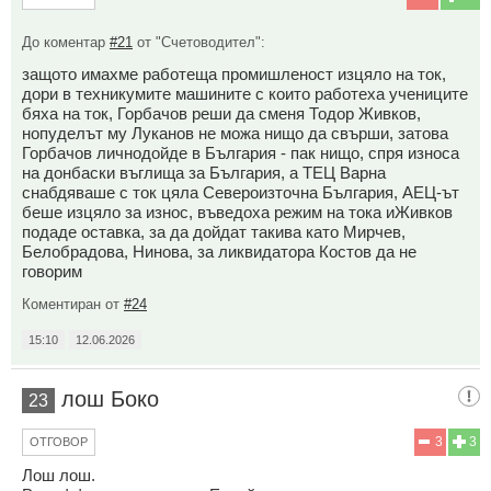
До коментар
#21
от "Счетоводител":
защото имахме работеща промишленост изцяло на ток,
дори в техникумите машините с които работеха учениците
бяха на ток, Горбачов реши да сменя Тодор Живков,
нопуделът му Луканов не можа нищо да свърши, затова
Горбачов личнодойде в България - пак нищо, спря износа
на донбаски въглища за България, а ТЕЦ Варна
снабдяваше с ток цяла Североизточна България, АЕЦ-ът
беше изцяло за износ, въведоха режим на тока иЖивков
подаде оставка, за да дойдат такива като Мирчев,
Белобрадова, Нинова, за ликвидатора Костов да не
говорим
Коментиран от
#24
15:10
12.06.2026
лош Боко
23
3
3
ОТГОВОР
Лош лош.