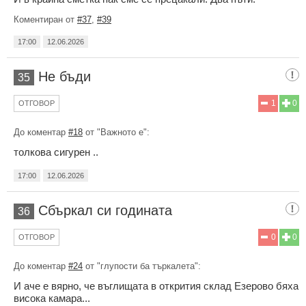
Коментиран от
#37
,
#39
17:00
12.06.2026
Не бъди
35
1
0
ОТГОВОР
До коментар
#18
от "Важното е":
толкова сигурен ..
17:00
12.06.2026
Сбъркал си годината
36
0
0
ОТГОВОР
До коментар
#24
от "глупости ба търкалета":
И аче е вярно, че въглищата в открития склад Езерово бяха
висока камара...