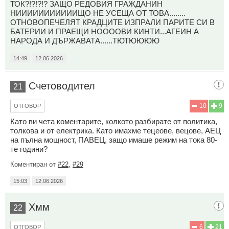
ТОК?!?!?!? ЗАЩО РЕДОВИЯ ГРАЖДАНИН
НИИИИИИИИИИИЩО НЕ УСЕЩА ОТ ТОВА........
ОТНОВОПЕЧЕЛЯТ КРАДЦИТЕ ИЗПРАЛИ ПАРИТЕ СИ В
БАТЕРИИ И ПРАЕЩИ НООООВИ КИНТИ...АГЕИН А
НАРОДА И ДЪРЖАВАТА......ТЮТЮЮЮЮ
14:49
12.06.2026
Счетоводител
21
10
9
ОТГОВОР
Като ви чета коментарите, колкото разбирате от политика,
толкова и от електрика. Като имахме тецеове, вецове, АЕЦ
на пълна мощност, ПАВЕЦ, защо имаше режим на тока 80-
те години?
Коментиран от
#22
,
#29
15:03
12.06.2026
Хмм
22
6
21
ОТГОВОР