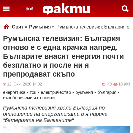
Свят
»
Румъния
»
Румънска телевизия: България отн
Румънска телевизия: България
отново е с една крачка напред.
Българите внасят енергия почти
безплатно и после ни я
препродават скъпо
12 Юни, 2026 14:02
40
10 903
енергетика
-
ток
-
електричество
-
румъния
-
българия
-
възобновяеми източници
Румънска телевизия хвали България по
отношение на енергетиката и я нарича
"батерията на Балканите"