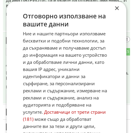
да има ПАТРИОТИ, та и укрите да отговорят, ама няма... И
в САЩ няма.
×
Отговорно използване на
Коментиран от
#25
вашите данни
18:32
14.06.2026
Ние и нашите партньори използваме
Механик
бисквитки и подобни технологии, за
17
да съхраняваме и получаваме достъп
5
15
ОТГОВОР
до информация на вашето устройство
и да обработваме лични данни, като
До коментар
#15
от "Я дай инфо...":
вашия IP адрес, уникални
Боледува момчето. Измисля си, само и само да е в тренда.
идентификатори и данни за
Не му обръщай внимание.
сърфиране, за персонализирани
Коментиран от
#31
реклами и съдържание, измерване на
реклами и съдържание, анализ на
18:34
14.06.2026
аудиторията и подобряване на
услугите.
Доставчици от трети страни
18
Този коментар е премахнат от модератор.
(181)
може също да обработват
данните ви за тези и други цели,
19
Този коментар е премахнат от модератор.