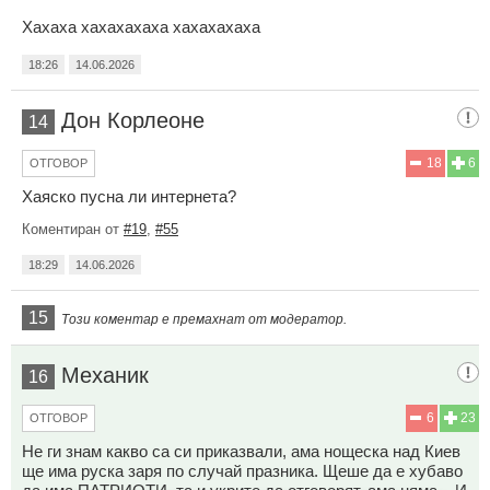
Хахаха хахахахаха хахахахаха
18:26
14.06.2026
Дон Корлеоне
14
18
6
ОТГОВОР
Хаяско пусна ли интернета?
Коментиран от
#19
,
#55
18:29
14.06.2026
15
Този коментар е премахнат от модератор.
Механик
16
6
23
ОТГОВОР
Не ги знам какво са си приказвали, ама нощеска над Киев
ще има руска заря по случай празника. Щеше да е хубаво