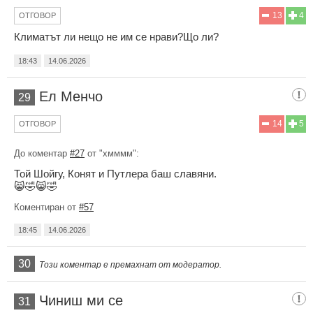
13
4
ОТГОВОР
Климатът ли нещо не им се нрави?Що ли?
18:43
14.06.2026
Ел Менчо
29
14
5
ОТГОВОР
До коментар
#27
от "хмммм":
Той Шойгу, Конят и Путлера баш славяни.
😸🤣😸🤣
Коментиран от
#57
18:45
14.06.2026
30
Този коментар е премахнат от модератор.
Чиниш ми се
31