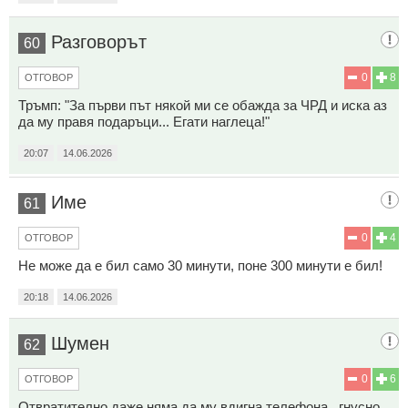
Разговорът
60
0
8
ОТГОВОР
Тръмп: "За първи път някой ми се обажда за ЧРД и иска аз
да му правя подаръци... Егати наглеца!"
20:07
14.06.2026
Име
61
0
4
ОТГОВОР
Не може да е бил само 30 минути, поне 300 минути е бил!
20:18
14.06.2026
Шумен
62
0
6
ОТГОВОР
Отвратително даже няма да му вдигна телефона , гнусно