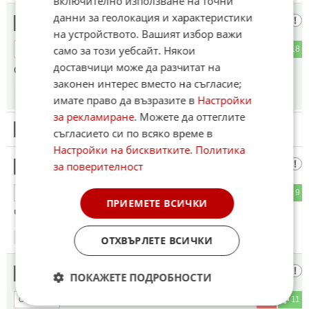
включително използване на точни
данни за геолокация и характеристики
БУКЛУКУС КЛАН...
20
на устройството. Вашият избор важи
само за този уебсайт. Някои
5
18
ОТГОВОР
доставчици може да разчитат на
САМО натаняху липсва. Пълни откачалки.
законен интерес вместо на съгласие;
18:36
14.06.2026
имате право да възразите в
Настройки
за рекламиране
. Можете да оттеглите
21
Този коментар е премахнат от модератор.
съгласието си по всяко време в
Настройки на бисквитките
.
Политика
Атина Палада
за поверителност
22
12
9
ОТГОВОР
ПРИЕМЕТЕ ВСИЧКИ
Чорапа ще връща ли лева?
18:36
14.06.2026
ОТХВЪРЛЕТЕ ВСИЧКИ
Хахаха!🎺🥳😀
23
ПОКАЖЕТЕ ПОДРОБНОСТИ
4
11
ОТГОВОР