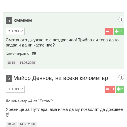
хмммм
5
6
36
ОТГОВОР
Смотаното джудже го е поздравило! Трябва ли това да го
радва и да ни касае нас?
Коментиран от
#9
18:19
14.06.2026
Майор Деянов, на всеки километър
6
31
6
ОТГОВОР
До коментар
#4
от "Питам":
Убежище за Путлера, ама няма да му позволят да доживее
☝️
18:20
14.06.2026