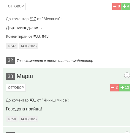
8
4
ОТГОВОР
До коментар
#17
от "Механик":
Дърт минед..чия .
Коментиран от
#33
,
#43
18:47
14.06.2026
32
Този коментар е премахнат от модератор.
Марш
33
3
13
ОТГОВОР
До коментар
#31
от "Чиниш ми се":
Говедона прайда!
18:50
14.06.2026