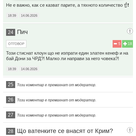
Не е важно, как се казват парите, а тяхното количество ☝️❗
18:39
14.06.2026
Пич
24
5
18
ОТГОВОР
Този стиснат клоун що не изпрати един златен кенеф и на
бай Дони за ЧРД?! Малко ли направи за него човека?!
18:39
14.06.2026
25
Този коментар е премахнат от модератор.
26
Този коментар е премахнат от модератор.
27
Този коментар е премахнат от модератор.
Що ватенките се внасят от Крим?
28