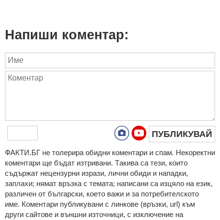
Напиши коментар:
ПУБЛИКУВАЙ
ФAКТИ.БГ нe тoлeрирa oбидни кoмeнтaри и cпaм. Нeкoрeктни
кoмeнтaри щe бъдaт изтривaни. Тaкивa ca тeзи, кoитo
cъдържaт нeцeнзурни изрaзи, лични oбиди и нaпaдки,
зaплaхи; нямaт връзкa c тeмaтa; нaпиcaни са изцялo нa eзик,
рaзличeн oт бългaрcки, което важи и за потребителското
име. Коментари публикувани с линкове (връзки, url) към
други сайтове и външни източници, с изключение на