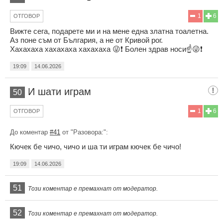
1
6
ОТГОВОР
Вижте сега, подарете ми и на мене една златна тоалетна.
Аз поне съм от България, а не от Кривой рог.
Хахахаха хахахаха хахахаха 😜❗ Болен здрав носи☝️😜❗
19:09
14.06.2026
И шати играм
50
1
6
ОТГОВОР
До коментар
#41
от "Разовора:":
Кючек бе чичо, чичо и ша ти играм кючек бе чичо!
19:09
14.06.2026
51
Този коментар е премахнат от модератор.
52
Този коментар е премахнат от модератор.