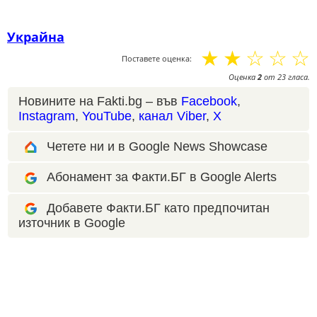
Украйна
☆
☆
☆
☆
☆
Поставете оценка:
Оценка
2
от
23
гласа.
Новините на Fakti.bg – във
Facebook
,
Instagram
,
YouTube
,
канал Viber
,
X
Четете ни и в Google News Showcase
Абонамент за Факти.БГ в Google Alerts
Добавете Факти.БГ като предпочитан
източник в Google