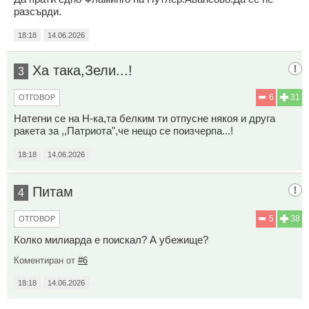
разсърди.
18:18
14.06.2026
Ха така,Зели...!
3
6
31
ОТГОВОР
Натегни се на Н-ка,та белким ти отпусне някоя и друга
ракета за ,,Патриота",че нещо се поизчерпа...!
18:18
14.06.2026
Питам
4
5
38
ОТГОВОР
Колко милиарда е поискал? А убежище?
Коментиран от
#6
18:18
14.06.2026