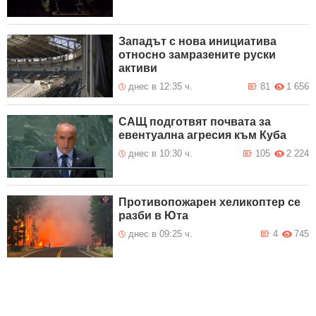
Западът с нова инициатива
относно замразените руски
активи
днес в 12:35 ч.
81
1 656
САЩ подготвят почвата за
евентуална агресия към Куба
днес в 10:30 ч.
105
2 224
Противопожарен хеликоптер се
разби в Юта
днес в 09:25 ч.
4
745