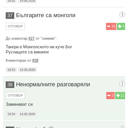
18:52
14.06.2026
Българите са монголи
37
10
3
ОТГОВОР
До коментар
#27
от "хмммм":
Тангра е Монголското ни куче Бог
Руснаците са викинги
Коментиран от
#39
18:53
14.06.2026
Ненормалните разговаряли
38
2
11
ОТГОВОР
Заминават си
18:54
14.06.2026