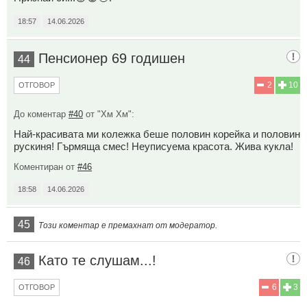
18:57
14.06.2026
Пенсионер 69 годишен
44
2
10
ОТГОВОР
До коментар
#40
от "Хм Хм":
Най-красивата ми колежка беше половин корейка и половин
рускиня! Гърмяща смес! Неуписуема красота. Жива кукла!
Коментиран от
#46
18:58
14.06.2026
45
Този коментар е премахнат от модератор.
Като те слушам...!
46
6
3
ОТГОВОР