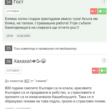
Гост
34
1
13
ОТГОВОР
Ееевах колко гладни грантаджии имало тука! Акъла им
блика, на талази, страааашна работа! Утре събале
баничарницата на спирката ще отчете ръст!
18:50
14.06.2026
35
Този коментар е премахнат от модератор.
Хахаха!🎺🥳😀
36
3
8
ОТГОВОР
До коментар
#27
от "хмммм":
800 години смелите българи са ги клали, красивите
българки са ги продавали в робство, а страхливите и
грозните са ги изнасилвали башибозуците. Така се е
образувал генома на това подло, грозно и страхливо племе.