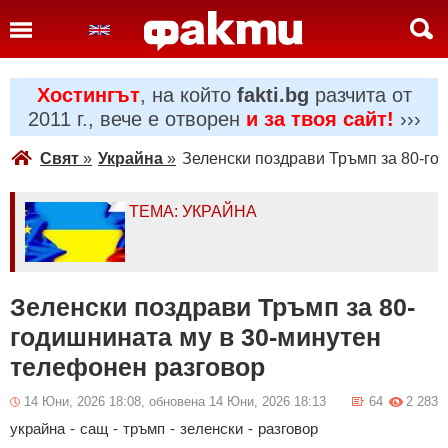
Хостингът
, на който
fakti.bg
разчита от
2011 г., вече е отворен
и за твоя сайт!
›››
Свят
»
Украйна
»
Зеленски поздрави Тръмп за 80-го
ТЕМА: УКРАЙНА
Зеленски поздрави Тръмп за 80-
годишнината му в 30-минутен
телефонен разговор
14 Юни, 2026 18:08, обновена 14 Юни, 2026 18:13
64
2 283
украйна
-
сащ
-
тръмп
-
зеленски
-
разговор