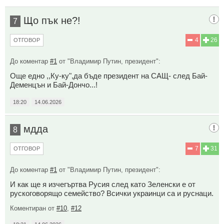
Що пък не?!
7
4
26
ОТГОВОР
До коментар
#1
от "Владимир Путин, президент":
Още едно ,,Ку-ку",да бъде президент на САЩ- след Бай-
Деменцън и Бай-Дончо...!
18:20
14.06.2026
мдда
8
7
31
ОТГОВОР
До коментар
#1
от "Владимир Путин, президент":
И как ще я изчегъртва Русия след като Зеленски е от
рускоговорящо семейство? Всички украинци са и руснаци.
Коментиран от
#10
,
#12