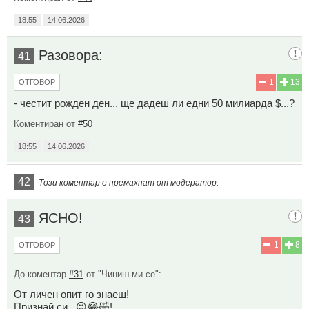
18:55
14.06.2026
Разовора:
41
1
13
ОТГОВОР
- честит рожден ден... ще дадеш ли едни 50 милиарда $...?
Коментиран от
#50
18:55
14.06.2026
42
Този коментар е премахнат от модератор.
ЯСНО!
43
1
8
ОТГОВОР
До коментар
#31
от "Чиниш ми се":
От личен опит го знаеш!
Признай си...😉😂🤣!