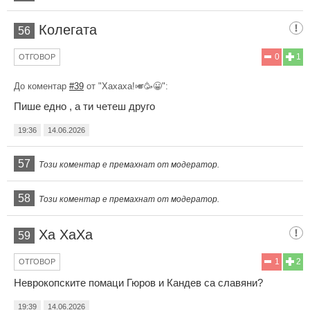
Колегата
56
0
1
ОТГОВОР
До коментар
#39
от "Хахаха!🎺🥳😀":
Пише едно , а ти четеш друго
19:36
14.06.2026
57
Този коментар е премахнат от модератор.
58
Този коментар е премахнат от модератор.
Ха ХаХа
59
1
2
ОТГОВОР
Неврокопските помаци Гюров и Кандев са славяни?
19:39
14.06.2026