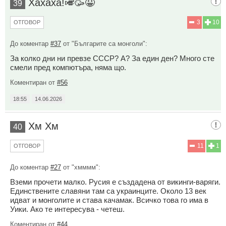
Хахаха!🎺🥳😀
39
3
10
ОТГОВОР
До коментар
#37
от "Българите са монголи":
За колко дни ни превзе СССР? А? За един ден? Много сте
смели пред компютъра, няма що.
Коментиран от
#56
18:55
14.06.2026
Хм Хм
40
11
1
ОТГОВОР
До коментар
#27
от "хмммм":
Вземи прочети малко. Русия е създадена от викинги-варяги.
Единствените славяни там са украинците. Около 13 век
идват и монголите и става качамак. Всичко това го има в
Уики. Ако те интересува - четеш.
Коментиран от
#44