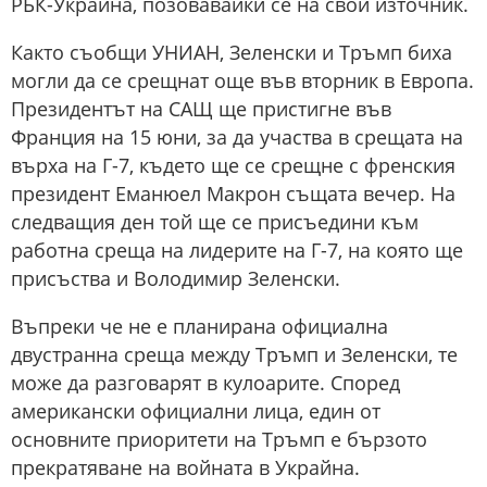
РБК-Украйна, позовавайки се на свой източник.
Както съобщи УНИАН, Зеленски и Тръмп биха
могли да се срещнат още във вторник в Европа.
Президентът на САЩ ще пристигне във
Франция на 15 юни, за да участва в срещата на
върха на Г-7, където ще се срещне с френския
президент Еманюел Макрон същата вечер. На
следващия ден той ще се присъедини към
работна среща на лидерите на Г-7, на която ще
присъства и Володимир Зеленски.
Въпреки че не е планирана официална
двустранна среща между Тръмп и Зеленски, те
може да разговарят в кулоарите. Според
американски официални лица, един от
основните приоритети на Тръмп е бързото
прекратяване на войната в Украйна.