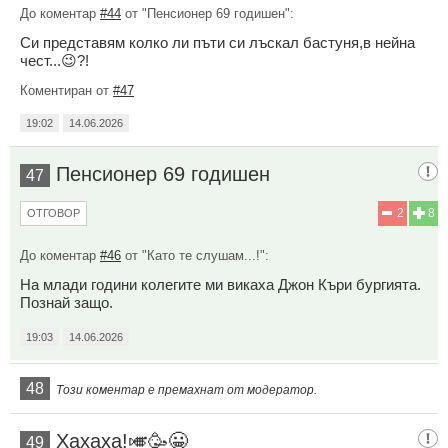
До коментар
#44
от "Пенсионер 69 годишен":
Си представям колко ли пъти си лъскал бастуня,в нейна
чест...😉?!
Коментиран от
#47
19:02
14.06.2026
Пенсионер 69 годишен
47
2
8
ОТГОВОР
До коментар
#46
от "Като те слушам...!":
На млади години колегите ми викаха Джон Къри бургията.
Познай защо.
19:03
14.06.2026
48
Този коментар е премахнат от модератор.
Хахаха!🎺🥳😀
49