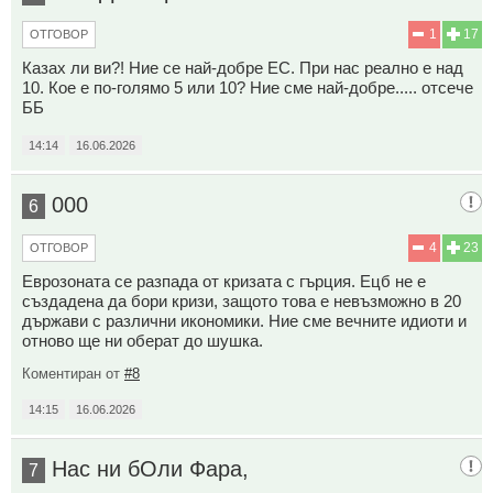
1
17
ОТГОВОР
Казах ли ви?! Ние се най-добре ЕС. При нас реално е над
10. Кое е по-голямо 5 или 10? Ние сме най-добре..... отсече
ББ
14:14
16.06.2026
000
6
4
23
ОТГОВОР
Еврозоната се разпада от кризата с гърция. Ецб не е
създадена да бори кризи, защото това е невъзможно в 20
държави с различни икономики. Ние сме вечните идиоти и
отново ще ни оберат до шушка.
Коментиран от
#8
14:15
16.06.2026
Нас ни бОли Фара,
7