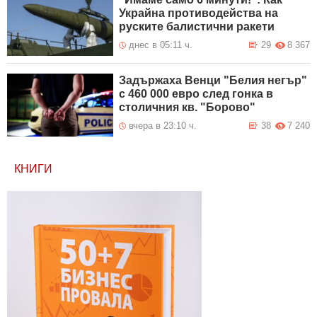
Украйна противодейства на
руските балистични ракети
днес в 05:11 ч.
29
8 367
Задържаха Венци "Белия негър"
с 460 000 евро след гонка в
столичния кв. "Борово"
вчера в 23:10 ч.
38
7 240
КНИГИ