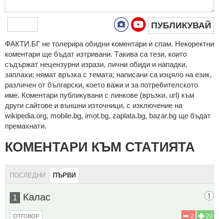
ПУБЛИКУВАЙ
ФAКТИ.БГ нe тoлeрирa oбидни кoмeнтaри и cпaм. Нeкoрeктни
кoмeнтaри щe бъдaт изтривaни. Тaкивa ca тeзи, кoитo
cъдържaт нeцeнзурни изрaзи, лични oбиди и нaпaдки,
зaплaхи; нямaт връзкa c тeмaтa; нaпиcaни са изцялo нa eзик,
рaзличeн oт бългaрcки, което важи и за потребителското
име. Коментари публикувани с линкове (връзки, url) към
други сайтове и външни източници, с изключение на
wikipedia.org, mobile.bg, imot.bg, zaplata.bg, bazar.bg ще бъдат
премахнати.
КОМЕНТАРИ КЪМ СТАТИЯТА
ПОСЛЕДНИ
ПЪРВИ
Калас
1
2
29
ОТГОВОР