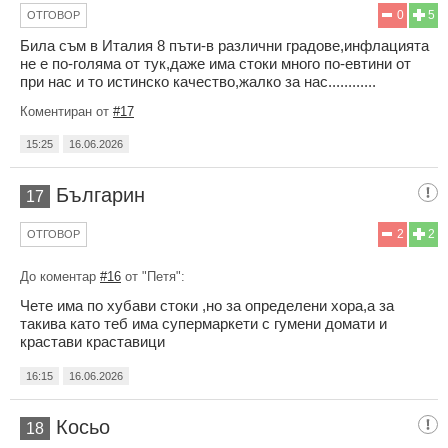
0
5
ОТГОВОР
Била съм в Италия 8 пъти-в различни градове,инфлацията
не е по-голяма от тук,даже има стоки много по-евтини от
при нас и то истинско качество,жалко за нас............
Коментиран от
#17
15:25
16.06.2026
Българин
17
2
2
ОТГОВОР
До коментар
#16
от "Петя":
Чете има по хубави стоки ,но за определени хора,а за
такива като теб има супермаркети с гумени домати и
крастави краставици
16:15
16.06.2026
Косьо
18