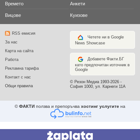
Времето
Анкети
Вицове
Куизове
RSS емисия
Четете ни в Google
За нас
News Showcase
Карта на сайта
Добавете Факти.БГ
Работа
като предпочитан източник в
Рекламна тарифа
Google
Контакт с нас
© Резон Медиа 1993-2026 -
Общи правила
София 1000, ул. Карнеги 11А
©
ФАКТИ
ползва и препоръчва
хостинг услугите
на