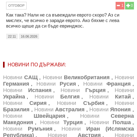
1
0
ОТГОВОР
Как така? Нали не са въвеждали еврото скоро? Аз си
мислех, че всичко е заради еврото. Ако бяхме с лева
всичко щеше да си бъде евринджос.
22:11
16.06.2026
НОВИНИ ПО ДЪРЖАВИ:
Новини
САЩ
,
Новини
Великобритания
,
Новини
Германия
,
Новини
Русия
,
Новини
Франция
,
Новини
Испания
,
Новини
Гърция
,
Новини
Украйна
,
Новини
Белгия
,
Новини
Китай
,
Новини
Сирия
,
Новини
Сърбия
,
Новини
Бразилия
,
Новини
Австралия
,
Новини
Япония
,
Новини
Швейцария
,
Новини
Северна
Македония
,
Новини
Турция
,
Новини
Полша
,
Новини
Румъния
,
Новини
Иран (Ислямска
Република)
,
Новини
Австрия
,
Новини