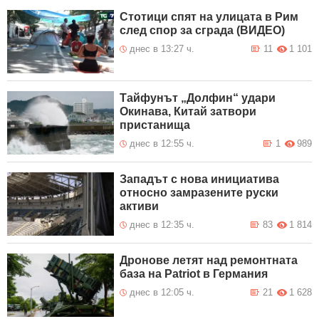
Стотици спят на улицата в Рим
след спор за сграда (ВИДЕО)
днес в 13:27 ч.
11
1 101
Тайфунът „Долфин“ удари
Окинава, Китай затвори
пристанища
днес в 12:55 ч.
1
989
Западът с нова инициатива
относно замразените руски
активи
днес в 12:35 ч.
83
1 814
Дронове летят над ремонтната
база на Patriot в Германия
днес в 12:05 ч.
21
1 628