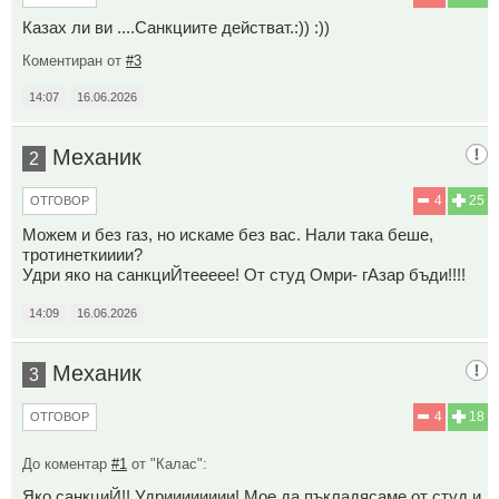
Казах ли ви ....Санкциите действат.:)) :))
Коментиран от
#3
14:07
16.06.2026
Механик
2
4
25
ОТГОВОР
Можем и без газ, но искаме без вас. Нали така беше,
тротинеткииии?
Удри яко на санкциЙтеееее! От студ Омри- гАзар бъди!!!!
14:09
16.06.2026
Механик
3
4
18
ОТГОВОР
До коментар
#1
от "Калас":
Яко санкциЙ!! Удрииииииии! Мое да пъкладясаме от студ и