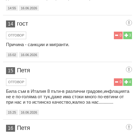
14:55
16.06.2026
гост
14
0
3
ОТГОВОР
Причина - санкции и мигранти.
15:02
16.06.2026
Петя
15
0
4
ОТГОВОР
Била съм в Италия 8 пъти-в различни градове,инфлацията
не е по-голяма от тук,даже има стоки много по-евтини от
при нас и то истинско качество,жалко за нас............
15:25
16.06.2026
Петя
16