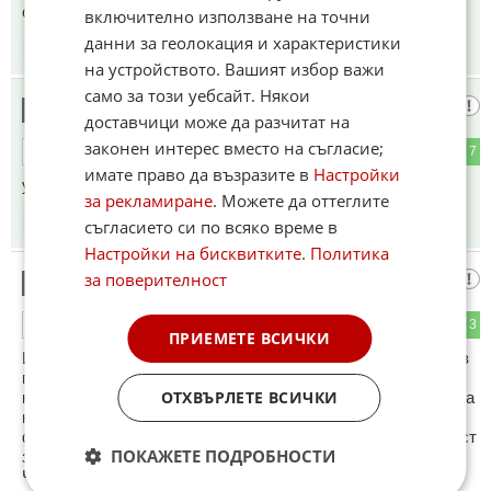
се се от надупената страна....
включително използване на точни
данни за геолокация и характеристики
14:19
16.06.2026
на устройството. Вашият избор важи
само за този уебсайт. Някои
Като
10
доставчици може да разчитат на
законен интерес вместо на съгласие;
0
7
ОТГОВОР
имате право да възразите в
Настройки
у нас.
за рекламиране
. Можете да оттеглите
съгласието си по всяко време в
14:28
16.06.2026
Настройки на бисквитките
.
Политика
за поверителност
анонимен
11
5
3
ОТГОВОР
ПРИЕМЕТЕ ВСИЧКИ
Италия ще се оправи но ние с дълг с до 3,8 млрд. евро без
предоставени разчети от Министерството на финансите,
ОТХВЪРЛЕТЕ ВСИЧКИ
които да покажат колко нов дълг реално е необходим. няма
нито едно число, написано от Министерството на
финансите като разчет. Ще се краде яката, без прозрачност
ПОКАЖЕТЕ ПОДРОБНОСТИ
за нашите(Радеви) олигарси и продажните политици.
Членството в ЕС помага на Кремъл и продажните ни