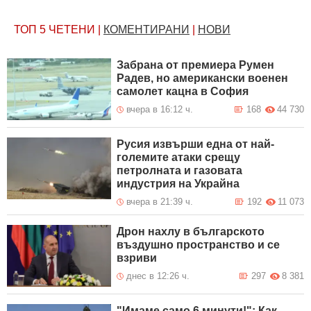
ТОП 5
ЧЕТЕНИ
|
КОМЕНТИРАНИ
|
НОВИ
Забрана от премиера Румен
Радев, но американски военен
самолет кацна в София
вчера в 16:12 ч.
168
44 730
Русия извърши една от най-
големите атаки срещу
петролната и газовата
индустрия на Украйна
вчера в 21:39 ч.
192
11 073
Дрон нахлу в българското
въздушно пространство и се
взриви
днес в 12:26 ч.
297
8 381
"Имаме само 6 минути!": Как