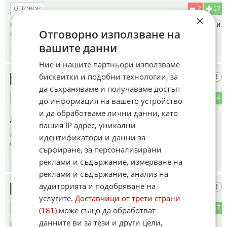
2
17
ОТГОВОР
×
ние сме в Клуба на Богатите и Райската градина на Борел и
Отговорно използване на
нас ни пази еврото и НАТО.
вашите данни
14:15
16.06.2026
Ние и нашите партньори използваме
бисквитки и подобни технологии, за
Затова -
8
да съхраняваме и получаваме достъп
2
14
ОТГОВОР
до информация на вашето устройство
и да обработваме лични данни, като
До коментар
#6
от "000":
вашия IP адрес, уникални
никакви пари в банките - всичко в злато и швейцарски
идентификатори и данни за
франкове кеш!
сърфиране, за персонализирани
реклами и съдържание, измерване на
14:17
16.06.2026
реклами и съдържание, анализ на
аудиторията и подобряване на
Приликата между Еврозоната
9
услугите.
Доставчици от трети страни
4
17
ОТГОВОР
(181)
може също да обработват
данните ви за тези и други цели,
и груповото порно е че не знаеш, кой кого трака....., но ние