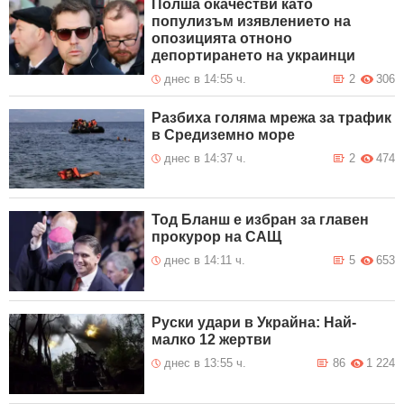
Полша окачестви като
популизъм изявлението на
опозицията отноно
депортирането на украинци
днес в 14:55 ч.
2
306
Разбиха голяма мрежа за трафик
в Средиземно море
днес в 14:37 ч.
2
474
Тод Бланш е избран за главен
прокурор на САЩ
днес в 14:11 ч.
5
653
Руски удари в Украйна: Най-
малко 12 жертви
днес в 13:55 ч.
86
1 224