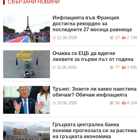
СВЪРЗАНИ НОВИНИ
Инфлацията във Франция
достигна рекордно за
последните 27 месеца равнище
12.06.2026
17
2 734
Очаква се ЕЦБ да вдигне
лихвите за първи път от година
11.06.2026
77
3 435
Тръмп: Знаете ли какво наистина
обичам? Обичам инфлацията
10.06.2026
56
4 164
Гръцката централна банка
понижи прогнозата си за растежа
на гръцката икономика