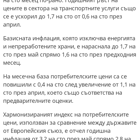
на сто месец по-рано. Годишният ръст на
цените в сектора на транспортните услуги също
се е ускорил до 1,7 на сто от 0,6 на сто през
април.
Базисната инфлация, която изключва енергията
и непреработените храни, е нараснала до 1,7 на
сто през май спрямо 1,6 на сто през предходния
месец.
На месечна база потребителските цени са се
повишили с 0,4 на сто след увеличение от 1,1 на
сто през април, което също съответства на
предварителните оценки.
Хармонизираният индекс на потребителските
цени, използван за сравнение между държавите
от Европейския съюз, е отчел годишна
инфлация от 3,2 на сто през май спрямо 2,8 на