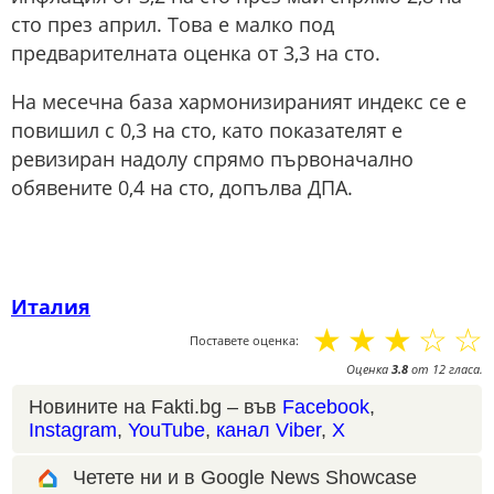
сто през април. Това е малко под
предварителната оценка от 3,3 на сто.
На месечна база хармонизираният индекс се е
повишил с 0,3 на сто, като показателят е
ревизиран надолу спрямо първоначално
обявените 0,4 на сто, допълва ДПА.
Италия
☆
☆
☆
☆
☆
Поставете оценка:
Оценка
3.8
от
12
гласа.
Новините на Fakti.bg – във
Facebook
,
Instagram
,
YouTube
,
канал Viber
,
X
Четете ни и в Google News Showcase