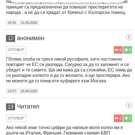
политици да изпразват европейските инвестиции които по
принцип са предназначени да повишат просперитета на
народа , а не да се крадат от Кремъл с българска помощ.
14:32
16.06.2026
анонимен
12
9
4
ОТГОВОР
Г0ляма злоба ги тресе някой русофили, като постоянно
повтарят че ЕС се разпада. Сигурно за да го запомнят и се
убедят и те самите. Ще им кажа да са спокойни, ЕС няма да
се разпадне колкото и да го желаете, а ще просперира. Ако
не можете да го понасяте куфарите към Москва
14:37
16.06.2026
Читател
13
1
2
ОТГОВОР
Ако някой знае точно цифри да напише моля колко им е
дълга на Италия, Франция, Германия спрямо БВП