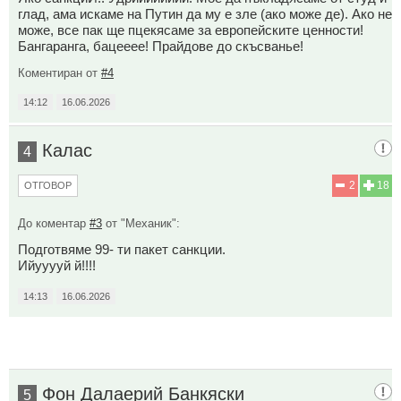
глад, ама искаме на Путин да му е зле (ако може де). Ако не
може, все пак ще пцекясаме за европейските ценности!
Бангаранга, бацееее! Прайдове до скъсванье!
Коментиран от
#4
14:12
16.06.2026
Калас
4
2
18
ОТГОВОР
До коментар
#3
от "Механик":
Подготвяме 99- ти пакет санкции.
Ийууууй й!!!!
14:13
16.06.2026
Фон Далаерий Банкяски
5