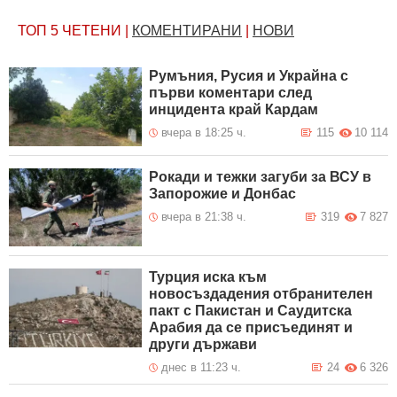
ТОП 5
ЧЕТЕНИ
|
КОМЕНТИРАНИ
|
НОВИ
Румъния, Русия и Украйна с
първи коментари след
инцидента край Кардам
вчера в 18:25 ч.
115
10 114
Рокади и тежки загуби за ВСУ в
Запорожие и Донбас
вчера в 21:38 ч.
319
7 827
Турция иска към
новосъздадения отбранителен
пакт с Пакистан и Саудитска
Арабия да се присъединят и
други държави
днес в 11:23 ч.
24
6 326