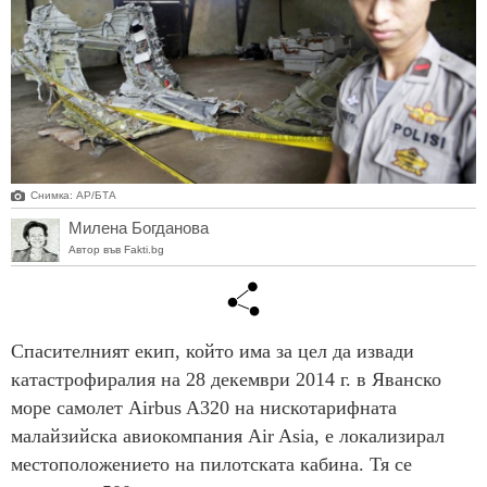
Снимка: AP/БТА
Милена Богданова
Автор във Fakti.bg
Спасителният екип, който има за цел да извади
катастрофиралия на 28 декември 2014 г. в Яванско
море самолет Airbus A320 на нискотарифната
малайзийска авиокомпания Air Asia, е локализирал
местоположението на пилотската кабина. Тя се