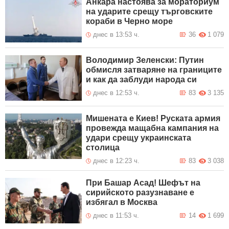
Анкара настоява за мораториум
на ударите срещу търговските
кораби в Черно море
днес в 13:53 ч.
36
1 079
Володимир Зеленски: Путин
обмисля затваряне на границите
и как да заблуди народа си
днес в 12:53 ч.
83
3 135
Мишената е Киев! Руската армия
провежда мащабна кампания на
удари срещу украинската
столица
днес в 12:23 ч.
83
3 038
При Башар Асад! Шефът на
сирийското разузнаване е
избягал в Москва
днес в 11:53 ч.
14
1 699