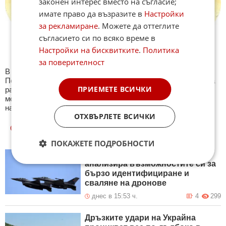
законен интерес вместо на съгласие;
имате право да възразите в
Настройки
за рекламиране
. Можете да оттеглите
съгласието си по всяко време в
Настройки на бисквитките
.
Политика
за поверителност
В секция Свят ще намерите тематична Куиз рубрика.
Периодично се публикува специализиран куиз с въпроси на
ПРИЕМЕТЕ ВСИЧКИ
различна международна тематика. След края на всеки тест
може да видите резултат с верните отговори, които сте
натрупали. Другите куизове може да намерите тук. Успех !
ОТХВЪРЛЕТЕ ВСИЧКИ
ОЩЕ
НОВИНИ ОТ СВЯТ
ПОКАЖЕТЕ ПОДРОБНОСТИ
Букурещ: Румънската армия
анализира възможностите си за
бързо идентифициране и
сваляне на дронове
днес в 15:53 ч.
4
299
Дръзките удари на Украйна