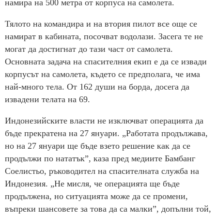
намира на 500 метра от корпуса на самолета.
Тялото на командира и на втория пилот все още се
намират в кабината, посочват водолази. Засега те не
могат да достигнат до тази част от самолета.
Основната задача на спасителния екип е да се извади
корпусът на самолета, където се предполага, че има
най-много тела. От 162 души на борда, досега да
извадени телата на 69.
Индонезийските власти не изключват операцията да
бъде прекратена на 27 януари. „Работата продължава,
но на 27 януари ще бъде взето решение как да се
продължи по нататък”, каза пред медиите Бамбанг
Соелистьо, ръководител на спасителната служба на
Индонезия. „Не мисля, че операцията ще бъде
продължена, но ситуацията може да се промени,
въпреки шансовете за това да са малки”, допълни той,