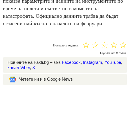
показва параметрите и данните на инструментите по
време на полета и съответно в момента на
катастрофата. Официално данните трябва да бъдат
огласени най-късно в началото на февруари.
☆
☆
☆
☆
☆
Поставете оценка:
Оценка
от
0
гласа.
Новините на Fakti.bg – във
Facebook
,
Instagram
,
YouTube
,
канал Viber
,
X
Четете ни и в Google News