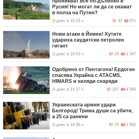
проникват все по-дълбоко в
Русия! Но могат ли да се окажат
в полза на Путин?
днес в 15:23 ч.
43
871
Нови атаки в Йемен! Хутите
удариха саудитски петролен
гигант
днес в 14:53 ч.
20
1 247
Одобрено от Пентагона! Ердоган
спасява Украйна с ATACMS,
HIMARS и хиляди снаряди
днес в 14:37 ч.
187
4 066
Украинската армия удари
Белгород! Трима души са убити,
а 25 са ранени
днес в 14:36 ч.
75
1 865