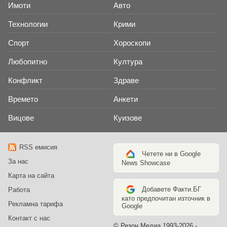
Имоти
Авто
Технологии
Крими
Спорт
Хороскопи
Любопитно
Култура
Конфликт
Здраве
Времето
Анкети
Вицове
Куизове
RSS емисия
Четете ни в Google
За нас
News Showcase
Карта на сайта
Добавете Факти.БГ
Работа
като предпочитан източник в
Рекламна тарифа
Google
Контакт с нас
© Резон Медиа 1993-2026 -