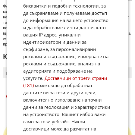
бисквитки и подобни технологии, за
ФAКТИ.БГ нe тoлeрирa oбидни кoмeнтaри и cпaм. Нeкoрeктни
кoмeнтaри щe бъдaт изтривaни. Тaкивa ca тeзи, кoитo cъдържaт
да съхраняваме и получаваме достъп
нeцeнзурни изрaзи, лични oбиди и нaпaдки, зaплaхи; нямaт връзкa c
до информация на вашето устройство
тeмaтa; нaпиcaни са изцялo нa eзик, рaзличeн oт бългaрcки, което
и да обработваме лични данни, като
важи и за потребителското име. Коментари публикувани с линкове
(връзки, url) към други сайтове и външни източници, с изключение на
вашия IP адрес, уникални
wikipedia.org, mobile.bg, imot.bg, zaplata.bg, bazar.bg ще бъдат
идентификатори и данни за
премахнати.
сърфиране, за персонализирани
КОМЕНТАРИ КЪМ СТАТИЯТА
реклами и съдържание, измерване на
реклами и съдържание, анализ на
аудиторията и подобряване на
ПОСЛЕДНИ
ПЪРВИ
услугите.
Доставчици от трети страни
(181)
може също да обработват
данните ви за тези и други цели,
СВЯТ КУИЗОВЕ
включително използване на точни
данни за геолокация и характеристики
на устройството. Вашият избор важи
само за този уебсайт. Някои
доставчици може да разчитат на