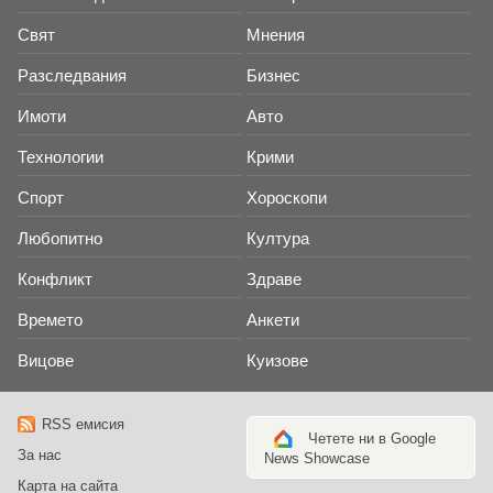
Свят
Мнения
Разследвания
Бизнес
Имоти
Авто
Технологии
Крими
Спорт
Хороскопи
Любопитно
Култура
Конфликт
Здраве
Времето
Анкети
Вицове
Куизове
RSS емисия
Четете ни в Google
За нас
News Showcase
Карта на сайта