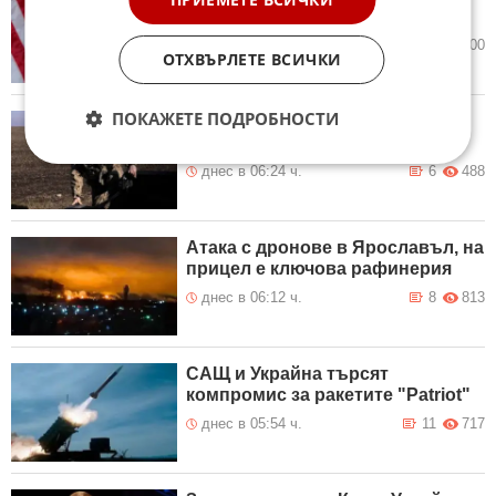
трусове: Иран, Куба и Русия
днес в 06:37 ч.
6
600
ОТХВЪРЛЕТЕ ВСИЧКИ
ПОКАЖЕТЕ ПОДРОБНОСТИ
САЩ и Украйна възстановиха
обмена на информация
днес в 06:24 ч.
6
488
Атака с дронове в Ярославъл, на
прицел е ключова рафинерия
днес в 06:12 ч.
8
813
САЩ и Украйна търсят
компромис за ракетите "Patriot"
днес в 05:54 ч.
11
717