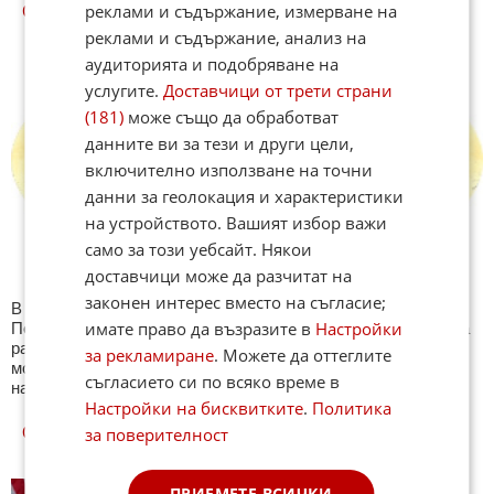
реклами и съдържание, измерване на
СВЯТ КУИЗОВЕ
реклами и съдържание, анализ на
аудиторията и подобряване на
услугите.
Доставчици от трети страни
(181)
може също да обработват
данните ви за тези и други цели,
включително използване на точни
данни за геолокация и характеристики
на устройството. Вашият избор важи
само за този уебсайт. Някои
доставчици може да разчитат на
законен интерес вместо на съгласие;
В секция Свят ще намерите тематична Куиз рубрика.
имате право да възразите в
Настройки
Периодично се публикува специализиран куиз с въпроси на
различна международна тематика. След края на всеки тест
за рекламиране
. Можете да оттеглите
може да видите резултат с верните отговори, които сте
съгласието си по всяко време в
натрупали. Другите куизове може да намерите тук. Успех !
Настройки на бисквитките
.
Политика
ОЩЕ
НОВИНИ ОТ СВЯТ
за поверителност
САЩ пред геополитически
ПРИЕМЕТЕ ВСИЧКИ