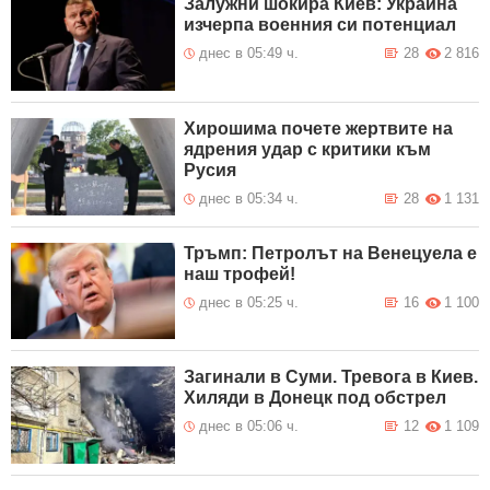
Залужни шокира Киев: Украйна
изчерпа военния си потенциал
днес в 05:49 ч.
28
2 816
Хирошима почете жертвите на
ядрения удар с критики към
Русия
днес в 05:34 ч.
28
1 131
Тръмп: Петролът на Венецуела е
наш трофей!
днес в 05:25 ч.
16
1 100
Загинали в Суми. Тревога в Киев.
Хиляди в Донецк под обстрел
днес в 05:06 ч.
12
1 109