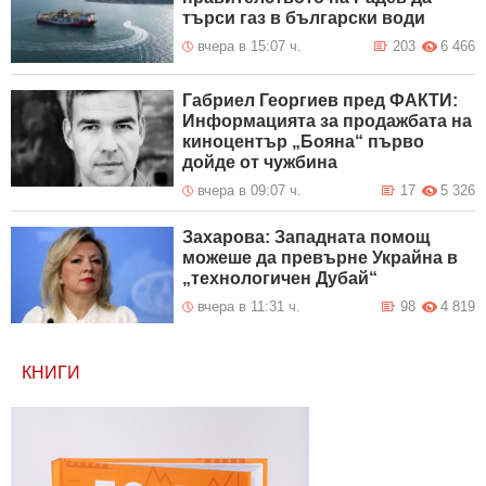
търси газ в български води
вчера в 15:07 ч.
203
6 466
Габриел Георгиев пред ФАКТИ:
Информацията за продажбата на
киноцентър „Бояна“ първо
дойде от чужбина
вчера в 09:07 ч.
17
5 326
Захарова: Западната помощ
можеше да превърне Украйна в
„технологичен Дубай“
вчера в 11:31 ч.
98
4 819
КНИГИ