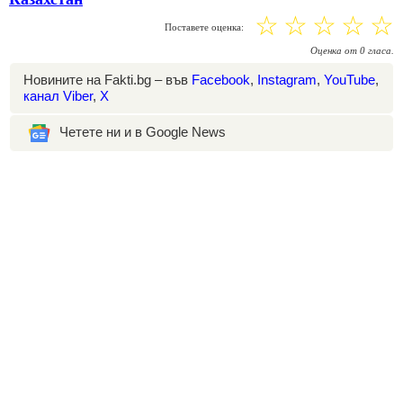
☆
☆
☆
☆
☆
Поставете оценка:
Оценка
от
0
гласа.
Новините на Fakti.bg – във
Facebook
,
Instagram
,
YouTube
,
канал Viber
,
X
Четете ни и в Google News