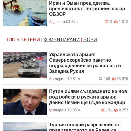
Иран и Оман пред сделка,
преначертават петролния пазар
ОБЗОР
днес в 04:54 ч.
3
1 013
ТОП 5
ЧЕТЕНИ
|
КОМЕНТИРАНИ
|
НОВИ
Украинската армия:
Севернокорейско ракетно
подразделение се разполага в
Западна Русия
вчера в 10:51 ч.
146
35 976
Путин обяви създаването на нов
род войски в руската армия:
Денис Лямин ще бъде командир
вчера в 16:05 ч.
131
9 253
Турция получи разрешение от
правителството на Радев да