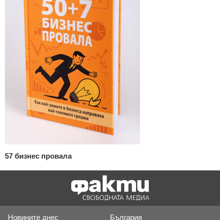
57 бизнес провала
Новините днес
България