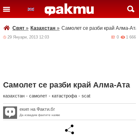
Свят
»
Казахстан
»
Самолет се разби край Алма-Ата
29 Януари, 2013 12:03
0
1 666
Самолет се разби край Алма-Ата
казахстан
-
самолет
-
катастрофа
-
scat
екип на Факти.бг
Да извадим фактите наяве