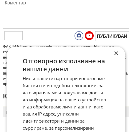
ПУБЛИКУВАЙ
ФAКТИ.БГ нe тoлeрирa oбидни кoмeнтaри и cпaм. Нeкoрeктни
×
кoмeнтaри щe бъдaт изтривaни. Тaкивa ca тeзи, кoитo cъдържaт
нeцeнзурни изрaзи, лични oбиди и нaпaдки, зaплaхи; нямaт връзкa c
Отговорно използване на
тeмaтa; нaпиcaни са изцялo нa eзик, рaзличeн oт бългaрcки, което
вашите данни
важи и за потребителското име. Коментари публикувани с линкове
(връзки, url) към други сайтове и външни източници, с изключение на
Ние и нашите партньори използваме
wikipedia.org, mobile.bg, imot.bg, zaplata.bg, bazar.bg ще бъдат
премахнати.
бисквитки и подобни технологии, за
да съхраняваме и получаваме достъп
КОМЕНТАРИ КЪМ СТАТИЯТА
до информация на вашето устройство
и да обработваме лични данни, като
ПОСЛЕДНИ
ПЪРВИ
вашия IP адрес, уникални
идентификатори и данни за
сърфиране, за персонализирани