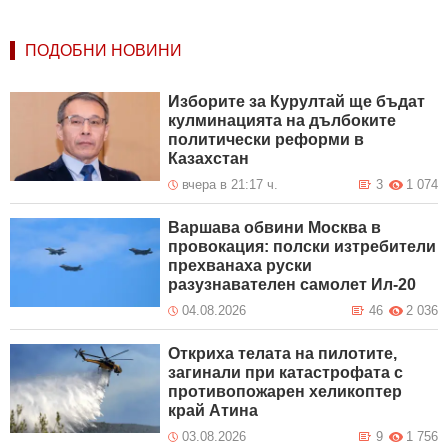
ПОДОБНИ НОВИНИ
Изборите за Курултай ще бъдат
кулминацията на дълбоките
политически реформи в
Казахстан
вчера в 21:17 ч.
3
1 074
Варшава обвини Москва в
провокация: полски изтребители
прехванаха руски
разузнавателен самолет Ил-20
04.08.2026
46
2 036
Откриха телата на пилотите,
загинали при катастрофата с
противопожарен хеликоптер
край Атина
03.08.2026
9
1 756