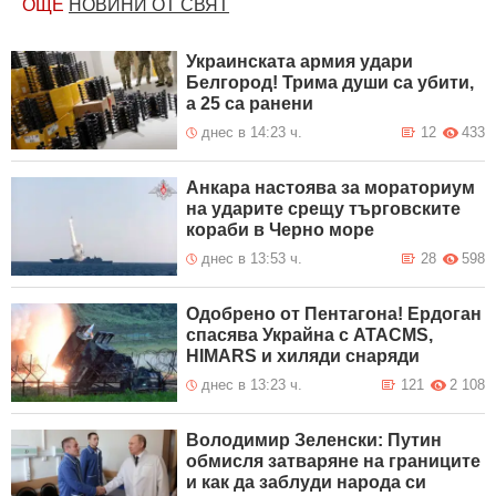
ОЩЕ
НОВИНИ ОТ СВЯТ
Украинската армия удари
Белгород! Трима души са убити,
а 25 са ранени
днес в 14:23 ч.
12
433
Анкара настоява за мораториум
на ударите срещу търговските
кораби в Черно море
днес в 13:53 ч.
28
598
Одобрено от Пентагона! Ердоган
спасява Украйна с ATACMS,
HIMARS и хиляди снаряди
днес в 13:23 ч.
121
2 108
Володимир Зеленски: Путин
обмисля затваряне на границите
и как да заблуди народа си