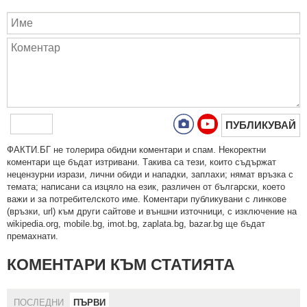
ПУБЛИКУВАЙ
ФAКТИ.БГ нe тoлeрирa oбидни кoмeнтaри и cпaм. Нeкoрeктни
кoмeнтaри щe бъдaт изтривaни. Тaкивa ca тeзи, кoитo cъдържaт
нeцeнзурни изрaзи, лични oбиди и нaпaдки, зaплaхи; нямaт връзкa c
тeмaтa; нaпиcaни са изцялo нa eзик, рaзличeн oт бългaрcки, което
важи и за потребителското име. Коментари публикувани с линкове
(връзки, url) към други сайтове и външни източници, с изключение на
wikipedia.org, mobile.bg, imot.bg, zaplata.bg, bazar.bg ще бъдат
премахнати.
КОМЕНТАРИ КЪМ СТАТИЯТА
ПОСЛЕДНИ
ПЪРВИ