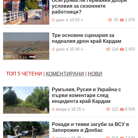
Осигурява ли Германия добри
условия за сезонните
работници?
днес в 10:53 ч.
25
1 076
Три основни сценария за
падналия дрон край Кардам
днес в 10:34 ч.
114
2 410
ТОП 5
ЧЕТЕНИ
|
КОМЕНТИРАНИ
|
НОВИ
Румъния, Русия и Украйна с
първи коментари след
инцидента край Кардам
вчера в 18:25 ч.
112
9 939
Рокади и тежки загуби за ВСУ в
Запорожие и Донбас