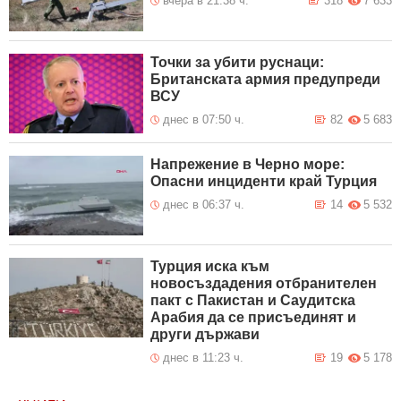
вчера в 21:38 ч.
318
7 633
Точки за убити руснаци:
Британската армия предупреди
ВСУ
днес в 07:50 ч.
82
5 683
Напрежение в Черно море:
Опасни инциденти край Турция
днес в 06:37 ч.
14
5 532
Турция иска към
новосъздадения отбранителен
пакт с Пакистан и Саудитска
Арабия да се присъединят и
други държави
днес в 11:23 ч.
19
5 178