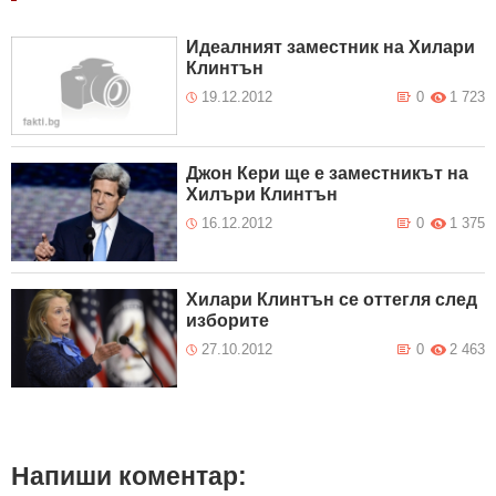
Идеалният заместник на Хилари
Клинтън
19.12.2012
0
1 723
Джон Кери ще е заместникът на
Хилъри Клинтън
16.12.2012
0
1 375
Хилари Клинтън се оттегля след
изборите
27.10.2012
0
2 463
Напиши коментар: