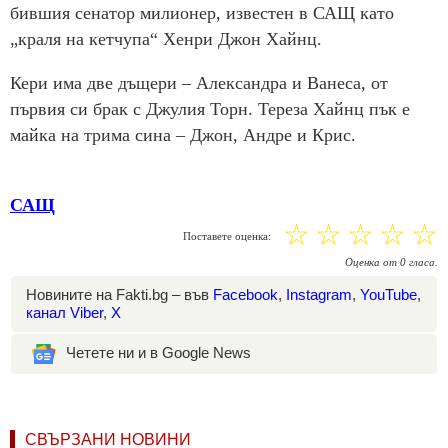
бившия сенатор милионер, известен в САЩ като
„краля на кетчупа“ Хенри Джон Хайнц.
Кери има две дъщери – Александра и Ванеса, от
първия си брак с Джулия Торн. Тереза Хайнц пък е
майка на трима сина – Джон, Андре и Крис.
САЩ
☆
☆
☆
☆
☆
Поставете оценка:
Оценка
от
0
гласа.
Новините на Fakti.bg – във
Facebook
,
Instagram
,
YouTube
,
канал Viber
,
X
Четете ни и в Google News
СВЪРЗАНИ НОВИНИ