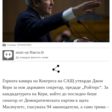
Снимка: ЕПА/БГНЕС
екип на Факти.бг
Да извадим фактите наяве
Горната камара на Конгреса на САЩ утвърди Джон
Кери за нов държавен секретар, предаде „Ройтерс“. За
кандидатурата на Кери, който до последно беше
сенатор от Демократическата партия в щата
Масачузетс, гласуваха 94 законодатели, а само трима –