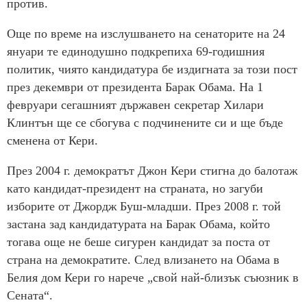
против.
Още по време на изслушването на сенаторите на 24
януари те единодушно подкрепиха 69-годишния
политик, чиято кандидатура бе издигната за този пост
през декември от президента Барак Обама. На 1
февруари сегашният държавен секретар Хилари
Клинтън ще се сбогува с подчинените си и ще бъде
сменена от Кери.
През 2004 г. демократът Джон Кери стигна до балотаж
като кандидат-президент на страната, но загуби
изборите от Джордж Буш-младши. През 2008 г. той
застана зад кандидатурата на Барак Обама, който
тогава още не беше сигурен кандидат за поста от
страна на демократите. След влизането на Обама в
Белия дом Кери го нарече „свой най-близък съюзник в
Сената“.