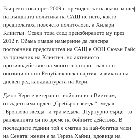
Въпреки това през 2009 г. президентът назначи за шеф
на външната политика на САЩ не него, както
предполагаха повечето политолози, а Хилари
Клинтън. Освен това след преизбирането му през
2012 г. Обама имаше намерение да лансира
постоянния представител на САЩ в ООН Сюзън Райс
за приемник на Клинтън, но активното
противодействие на много сенатори, главно от
опозиционната Републиканска партия, извикаха на
дневен ред кандидатурата на Кери.
Джон Кери е ветеран от войната във Виетнам,
откъдето има орден „Сребърна звезда“, медал
„Бронзова звезда“ и три медала „Пурпурно сърце“ за
раняванията си по време на бойните действия. В
последните години той е смятан за най-богатия член
на Сената: женен е за Тереза Хайнц, вдовица на