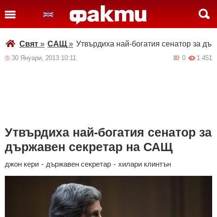
Свят
»
САЩ
»
Утвърдиха най-богатия сенатор за дъ
30 Януари, 2013 10:11
0
1 451
Утвърдиха най-богатия сенатор за
държавен секретар на САЩ
джон кери
-
държавен секретар
-
хилари клинтън