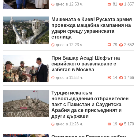
днес в 12:53 ч.
81
1 857
Мишената е Киев! Руската армия
провежда мащабна кампания на
удари срещу украинската
столица
днес в 12:23 ч.
79
2 652
При Башар Асад! Шефът на
сирийското разузнаване е
избягал в Москва
днес в 11:53 ч.
14
1 466
Турция иска към
новосъздадения отбранителен
пакт с Пакистан и Саудитска
Арабия да се присъединят и
други държави
днес в 11:23 ч.
19
5 179