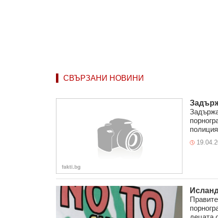
СВЪРЗАНИ НОВИНИ
Задърж
Задържа
порногр
полицият
19.04.
Исланд
Правите
порногр
децата о