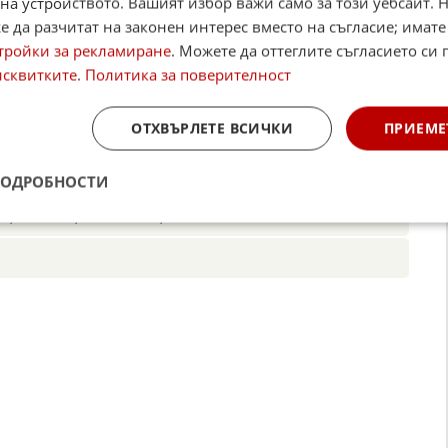
на устройството. Вашият избор важи само за този уебсайт. 
 да разчитат на законен интерес вместо на съгласие; имате
а кампанията на детски благотворителни
тройки за рекламиране
. Можете да оттеглите съгласието си 
исквитките
.
Политика за поверителност
ОТХВЪРЛЕТЕ ВСИЧКИ
ПРИЕМЕ
☆
☆
☆
☆
☆
Поставете оценка:
ПОДРОБНОСТИ
Оценка
от
0
гласа.
am
,
YouTube
,
канал Viber
,
X