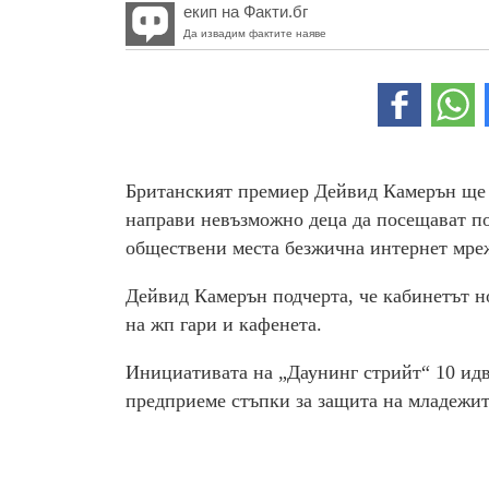
екип на Факти.бг
Да извадим фактите наяве
Британският премиер Дейвид Камерън ще о
направи невъзможно деца да посещават по
обществени места безжична интернет мреж
Дейвид Камерън подчерта, че кабинетът но
на жп гари и кафенета.
Инициативата на „Даунинг стрийт“ 10 идв
предприеме стъпки за защита на младежит