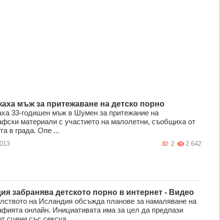
аха мъж за притежаване на детско порно
ха 33-годишен мъж в Шумен за притежание на
афски материали с участието на малолетни, съобщиха от
а в града. Опе ...
2013
2
2 642
ия забранява детското порно в интернет - Видео
лството на Исландия обсъжда планове за намаляване на
афията онлайн. Инициативата има за цел да предпази
т сцени със сексуа ...