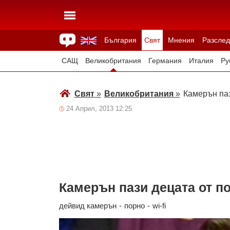
България
Свят
Мнения
Разслед
Здраве
Времето
Анкети
Вицове
Куизове
САЩ
Великобритания
Германия
Италия
Ру
Япония
Швейцария
Северна Македония
Тур
Свят
»
Великобритания
»
Камерън паз
Всички държави
Унгария
24 Април, 2013 12:25
Камерън пази децата от п
дейвид камерън
-
порно
-
wi-fi