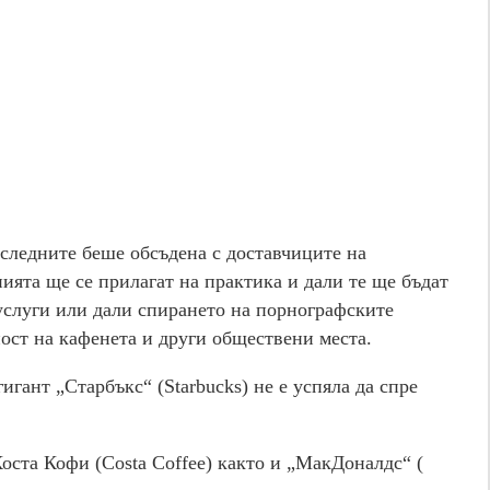
следните беше обсъдена с доставчиците на
нията ще се прилагат на практика и дали те ще бъдат
услуги или дали спирането на порнографските
ост на кафенета и други обществени места.
игант „Старбъкс“ (Starbucks) не е успяла да спре
оста Кофи (Costa Coffee) както и „МакДоналдс“ (