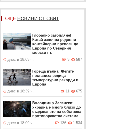
ОЩЕ
НОВИНИ ОТ СВЯТ
Глобално затопляне!
Китай започва редовни
контейнерни превози до
Европа по Северния
морски път
днес в 19:09 ч.
9
587
Гореща вълна! Жегите
поставиха редица
температурни рекорди в
Европа
днес в 18:39 ч.
11
675
Володимир Зеленски:
Украйна е много близо до
създаването на собствена
противоракетна система
днес в 18:09 ч.
136
1 534