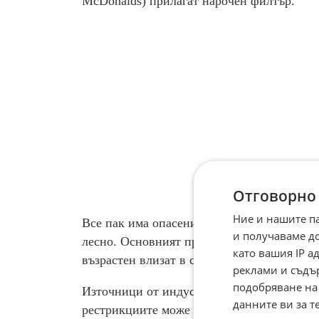
McDonalds) прилагат нарочен филтър.
Отговорно
Ние и нашите п
Все пак има опасения, че ограничаването 
и получаваме д
лесно. Основният проблем е, че все още н
като вашия IP 
възрастен влизат в сайтове за възрастни.
реклами и съдъ
подобряване на
Източници от индустрията предполагат, ч
данните ви за т
рестрикциите може да бъде спорно.