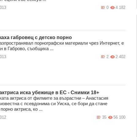
2013
0
4 182
аха габровец с детско порно
зпространявал порнографски материали чрез Интернет, е
 в Габрово, съобщиха ...
2013
2
2 402
актриса иска убежище в ЕС - Снимки 18+
ката актриса от филмите за възрастни – Анастасия
известна с псевдонима си Уиска, се бори да стане
порно актриса, ко ...
2012
35
56 100