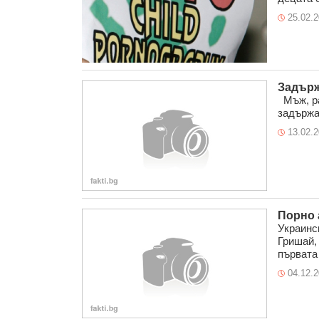
25.02.
Задърж
Мъж, ра
задържан
13.02.
Порно 
Украинс
Гришай, 
първата 
04.12.