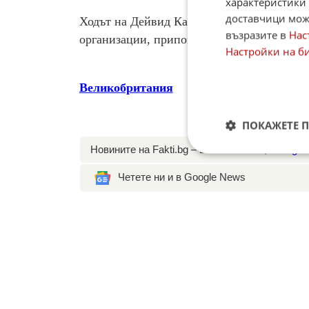
характеристики 
доставчици може
Ходът на Дейвид Камерън е в отговор и н
възразите в
Нас
организации, припомня в. „Дейли мейл“.
Настройки на б
Великобритания
ПОКАЖЕТЕ 
Новините на Fakti.bg – във
Facebook
,
Instagr
Четете ни и в Google News