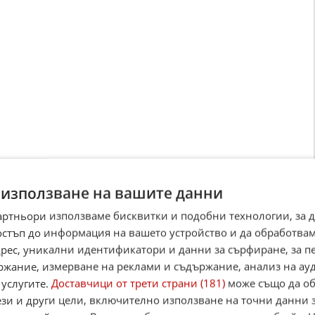
 използване на вашите данни
артньори използваме бисквитки и подобни технологии, за 
на порнографията в Wi-Fi няма да бъде толкова
остъп до информация на вашето устройство и да обработва
яма точен метод да се определи дали дете или
адрес, уникални идентификатори и данни за сърфиране, за 
ржание, измерване на реклами и съдържание, анализ на ау
 услугите.
Доставчици от трети страни (181)
може също да об
е решението коя категория хотели попаднат в
ези и други цели, включително използване на точни данни 