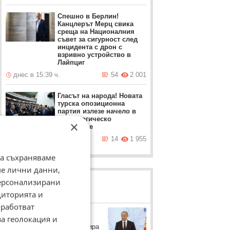
Спешно в Берлин!
Канцлерът Мерц свика
среща на Националния
съвет за сигурност след
инцидента с дрон с
взривно устройство в
Лайпциг
днес в 15:39 ч.
54
2 001
Гласът на народа! Новата
турска опозиционна
партия излезе начело в
социологическо
×
проучване
днес в 15:09 ч.
14
1 955
да съхраняваме
ме лични данни,
персонализирани
ЛОВЦИ НА БИСЕРИ
диторията и
работват
Владимир Путин
за геолокация и
Руският президент коментира