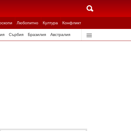
оскопи
Любопитно
Култура
Конфликт
ия
Сърбия
Бразилия
Австралия
идерландия
Северна Корея