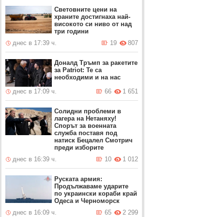
Световните цени на
храните достигнаха най-
високото си ниво от над
три години
днес в 17:39 ч.
19
807
Доналд Тръмп за ракетите
за Patriot: Те са
необходими и на нас
днес в 17:09 ч.
66
1 651
Солидни проблеми в
лагера на Нетаняху!
Спорът за военната
служба поставя под
натиск Бецалел Смотрич
преди изборите
днес в 16:39 ч.
10
1 012
Руската армия:
Продължаваме ударите
по украински кораби край
Одеса и Черноморск
днес в 16:09 ч.
65
2 299