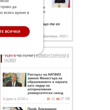
Някои
в годишното си обръщение
 право да
пред парламента инцидента
по всяко време в
със сваления в Сирия руски
бомбардировач.
“
Само Аллах знае защо те го
„
направиха.
ТЕ ВСИЧКИ
3 Декември, 2015 г.
ТОП 5
ЧЕТЕНИ
|
КОМЕНТИРАНИ
|
НОВИ
Ректорът на НАТФИЗ
заменя Министъра на
образованието и науката
като лидер на
алтернативния
университетски синод
днес в 12:42 ч.
12
27 705
Проф. Близнашки: