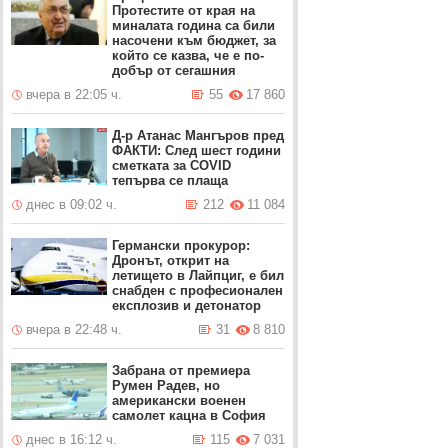
Протестите от края на
миналата година са били
насочени към бюджет, за
който се казва, че е по-
добър от сегашния
вчера в 22:05 ч.
55
17 860
Д-р Атанас Мангъров пред
ФАКТИ: След шест години
сметката за COVID
тепърва се плаща
днес в 09:02 ч.
212
11 084
Германски прокурор:
Дронът, открит на
летището в Лайпциг, е бил
снабден с професионален
експлозив и детонатор
вчера в 22:48 ч.
31
8 810
Забрана от премиера
Румен Радев, но
американски военен
самолет кацна в София
днес в 16:12 ч.
115
7 031