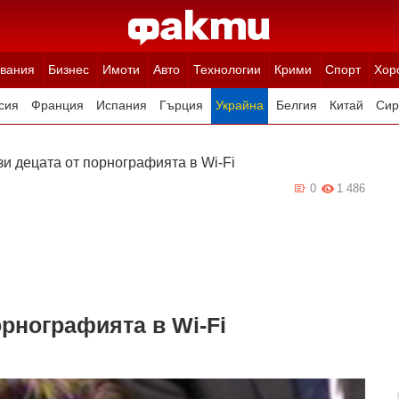
вания
Бизнес
Имоти
Авто
Технологии
Крими
Спорт
Хор
сия
Франция
Испания
Гърция
Украйна
Белгия
Китай
Сир
ция
Полша
Румъния
Иран (Ислямска Република)
Австрия
Н
и децата от порнографията в Wi-Fi
0
1 486
орнографията в Wi-Fi