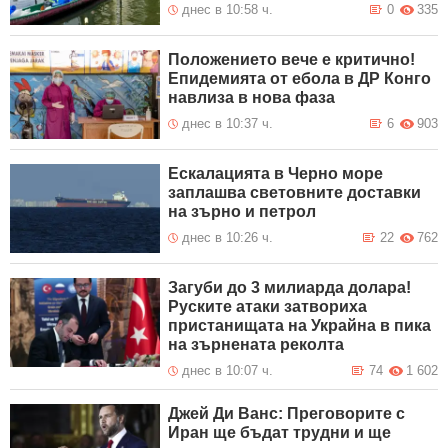
днес в 10:58 ч.
0
335
Положението вече е критично!
Епидемията от ебола в ДР Конго
навлиза в нова фаза
днес в 10:37 ч.
6
903
Ескалацията в Черно море
заплашва световните доставки
на зърно и петрол
днес в 10:26 ч.
22
762
Зaгyби дo 3 милиapдa дoлapa!
Руските атаки затвориха
пристанищата на Украйна в пика
на зърнената реколта
днес в 10:07 ч.
74
1 602
Джей Ди Ванс: Преговорите с
Иран ще бъдат трудни и ще