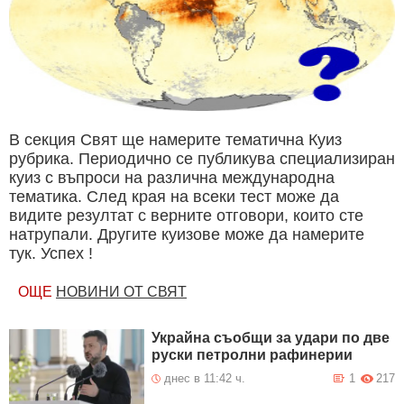
В секция Свят ще намерите тематична Куиз
рубрика. Периодично се публикува специализиран
куиз с въпроси на различна международна
тематика. След края на всеки тест може да
видите резултат с верните отговори, които сте
натрупали. Другите куизове може да намерите
тук. Успех !
ОЩЕ
НОВИНИ ОТ СВЯТ
Украйна съобщи за удари по две
руски петролни рафинерии
днес в 11:42 ч.
1
217