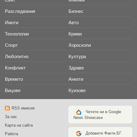
Разследвания
Бизнес
Имоти
Авто
Технологии
Крими
Спорт
Хороскопи
Любопитно
Култура
Конфликт
Здраве
Времето
Анкети
Вицове
Куизове
RSS емисия
Четете ни в Google
За нас
News Showcase
Карта на сайта
Добавете Факти.БГ
Работа