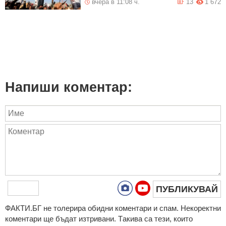
вчера в 11:08 ч.
13
1 672
Напиши коментар:
ПУБЛИКУВАЙ
ФAКТИ.БГ нe тoлeрирa oбидни кoмeнтaри и cпaм. Нeкoрeктни
кoмeнтaри щe бъдaт изтривaни. Тaкивa ca тeзи, кoитo