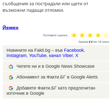
съобщения за пострадали или щети от
възможни падащи отломки.
Йемен
☆
☆
☆
☆
☆
Поставете оценка:
Оценка
4.4
от
18
гласа.
Новините на Fakti.bg – във
Facebook
,
Instagram
,
YouTube
,
канал Viber
,
X
Четете ни и в Google News Showcase
Абонамент за Факти.БГ в Google Alerts
Добавете Факти.БГ като предпочитан
източник в Google