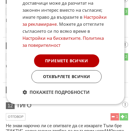
9
доставчици може да разчитат на
законен интерес вместо на съгласие;
2
3
ОТГОВОР
имате право да възразите в
Настройки
И с него да удрят сашовските кораби🤣🤣🤣🤣
за рекламиране
. Можете да оттеглите
съгласието си по всяко време в
07:37
18.05.2025
Настройки на бисквитките
.
Политика
да ви имам и речника
за поверителност
10
1
2
ОТГОВОР
ПРИЕМЕТЕ ВСИЧКИ
и как я пратиха можеби по еконт???
ОТХВЪРЛЕТЕ ВСИЧКИ
08:17
18.05.2025
11
Този коментар е премахнат от модератор.
ПОКАЖЕТЕ ПОДРОБНОСТИ
ТИГО
12
1
1
ОТГОВОР
Не знам нарочно ли се опитвате да се изкарате Tъпи бре
"FAKТИ" ,колко години трябва да ви търпим негрAM0тните