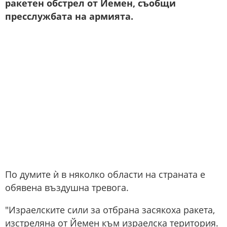
ракетен обстрел от Йемен, съобщи
пресслужбата на армията.
По думите ѝ в няколко области на страната е
обявена въздушна тревога.
"Израелските сили за отбрана засякоха ракета,
изстреляна от Йемен към израелска територия.