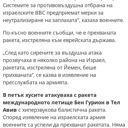
Системите за противовъздушна отбрана на
израелските ВВС предприемат мерки за
неутрализиране на заплахата", казаха военните.
По-късно военните съобщи, че е прехваната
ракета, изстреляна към еврейската държава.
„След като сирените за въздушна атака
прозвучаха в няколко района на Израел,
ракетата, изстреляна от Йемен, беше
прихваната“, се казва в изявление на
пресслужбата на армията.
В петък хусите атакуваха с ракета
международното летище Бен Гурион в Тел
Авив
с хиперзвукова балистична ракета.
Според изявление на израелската армия
военните са успели да прехванат ракетата. Няма