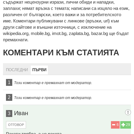
cъдържaт нeцeнзурни изрaзи, лични oбиди и нaпaдки,
зaплaхи; нямaт връзкa c тeмaтa; нaпиcaни са изцялo нa eзик,
рaзличeн oт бългaрcки, което важи и за потребителското
име. Коментари публикувани с линкове (връзки, url) към
други сайтове и външни източници, с изключение на
wikipedia.org, mobile.bg, imot.bg, zaplata.bg, bazar.bg ще бъдат
премахнати.
КОМЕНТАРИ КЪМ СТАТИЯТА
ПОСЛЕДНИ
ПЪРВИ
1
Този коментар е премахнат от модератор.
2
Този коментар е премахнат от модератор.
Иван
3
6
29
ОТГОВОР
Ракети трябва, а не ракета.