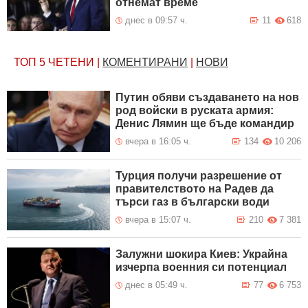
отнемат време
днес в 09:57 ч.
11
618
ТОП 5
ЧЕТЕНИ
|
КОМЕНТИРАНИ
|
НОВИ
Путин обяви създаването на нов
род войски в руската армия:
Денис Лямин ще бъде командир
вчера в 16:05 ч.
134
10 206
Турция получи разрешение от
правителството на Радев да
търси газ в български води
вчера в 15:07 ч.
210
7 381
Залужни шокира Киев: Украйна
изчерпа военния си потенциал
днес в 05:49 ч.
77
6 753