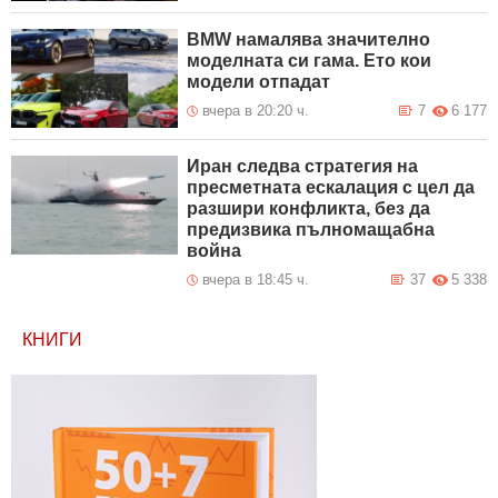
BMW намалява значително
моделната си гама. Ето кои
модели отпадат
вчера в 20:20 ч.
7
6 177
Иран следва стратегия на
пресметната ескалация с цел да
разшири конфликта, без да
предизвика пълномащабна
война
вчера в 18:45 ч.
37
5 338
КНИГИ