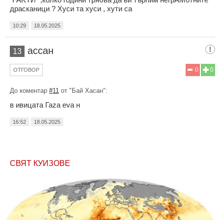
драсканици ? Хуси та хуси , хути са
10:29
18.05.2025
ассан
13
0
0
ОТГОВОР
До коментар
#11
от "Бай Хасан":
в ивицата Гаza eva н
16:52
18.05.2025
СВЯТ КУИЗОВЕ