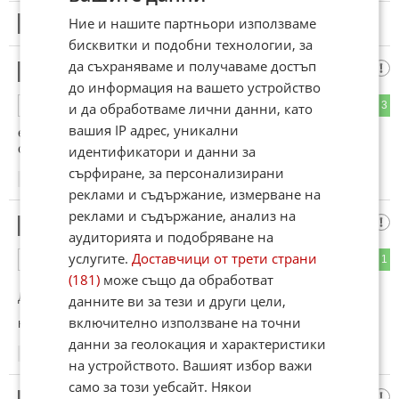
Ние и нашите партньори използваме
6
Този коментар е премахнат от модератор.
бисквитки и подобни технологии, за
да съхраняваме и получаваме достъп
милен к@неф
7
до информация на вашето устройство
1
3
ОТГОВОР
и да обработваме лични данни, като
вашия IP адрес, уникални
ех и мен да ме атакуват хоуйситите
с ракети,ракети,ракети
идентификатори и данни за
сърфиране, за персонализирани
16:50
16.05.2025
реклами и съдържание, измерване на
реклами и съдържание, анализ на
хууууууу
8
аудиторията и подобряване на
услугите.
Доставчици от трети страни
1
1
ОТГОВОР
(181)
може също да обработват
До коментар
#6
от "Ауууу":
данните ви за тези и други цели,
включително използване на точни
нищо тая вечер ще стигне задния ти двор
данни за геолокация и характеристики
21:23
16.05.2025
на устройството. Вашият избор важи
само за този уебсайт. Някои
Ким да даде на хусите атома