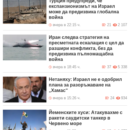
Турция предупреди, че
експанзионизмът на Израел
може да предизвика глобална
война
вчера в 22:15 ч.
21
2 107
Иран следва стратегия на
пресметната ескалация с цел да
разшири конфликта, без да
предизвика пълномащабна
война
вчера в 18:45 ч.
37
5 338
Нетаняху: Израел не е одобрил
плана за разоръжаване на
„Хамас“
вчера в 15:26 ч.
24
934
Йеменските хуси: Aтакувахме с
ракети саудитски танкер в
Червено море