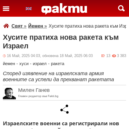
Свят
»
Йемен
»
Хусите пратиха нова ракета към Изр
Хусите пратиха нова ракета към
Израел
16 Май, 2025 04:03, обновена 18 Май, 2025 06:03
13
3 383
йемен
-
хуси
-
израел
-
ракета
Според изявление на израелската армия
военните са успели да прехванат ракетата
Милен Ганев
Главен редактор във Fakti.bg
Израелските военни са регистрирали нов