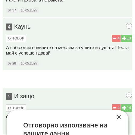
04:37
16.05.2025
Каунь
4
4
13
ОТГОВОР
А сабахлям новините са мехлем за ушите и душата! Теста
май е успешен давай
07:28
16.05.2025
И защо
5
4
14
ОТГОВОР
×
Само една ??
Отговорно използване на
07:50
16.05.2025
вашите данни