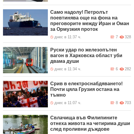
Само надолу! Петролът
поевтинява още на фона на
преговорите между Иран и Оман
за Ормузкия проток
днес в 11:37 ч.
7
328
Руски удар по железопътен
вагон в Харковска област уби
двама души
днес в 11:34 ч.
6
282
Срив в електроснабдяването!
Почти цяла Грузия остана на
тъмно
днес в 11:07 ч.
8
703
Свлачища във Филипините
отнеха живота на четирима души
след проливни дъждове