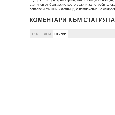
рaзличeн oт бългaрcки, което важи и за потребителско
сайтове и външни източници, с изключение на wikipedia
КОМЕНТАРИ КЪМ СТАТИЯТА
ПОСЛЕДНИ
ПЪРВИ