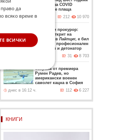
Някои
сметката за COVID
 право да
тепърва се плаща
по всяко време в
днес в 09:02 ч.
212
10 970
Германски прокурор:
Дронът, открит на
летището в Лайпциг, е бил
ТЕ ВСИЧКИ
снабден с професионален
експлозив и детонатор
вчера в 22:48 ч.
31
8 703
Забрана от премиера
Румен Радев, но
американски военен
самолет кацна в София
днес в 16:12 ч.
112
6 227
КНИГИ