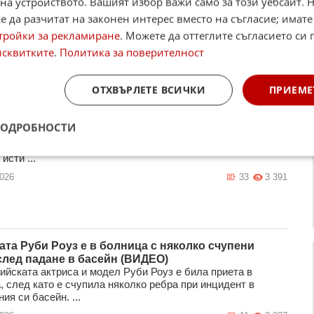
на устройството. Вашият избор важи само за този уебсайт. 
ически стълб (ВИДЕО)
 да разчитат на законен интерес вместо на съгласие; имате
гина от токов удар, след като се покатери на
чески стълб в селски район на американския щат Ню
тройки за рекламиране
. Можете да оттеглите съгласието си 
. Необичайният инциден ...
исквитките
.
Политика за поверителност
2026
14
2 986
ОТХВЪРЛЕТЕ ВСИЧКИ
ПРИЕМЕ
 претърпя инцидент, феновете се притесниха
ПОДРОБНОСТИ
на случка обърка плановете на Галена часове преди едно
очакваните ѝ участия в Пловдив. Попфолк звездата
исти ...
2026
33
3 391
ата Руби Роуз е в болница с няколко счупени
след падане в басейн (ВИДЕО)
ийската актриса и модел Руби Роуз е била приета в
, след като е счупила няколко ребра при инцидент в
ия си басейн. ...