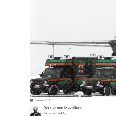
Снимки: БТА
Венцислав Михайлов
Автор във Fakti.bg