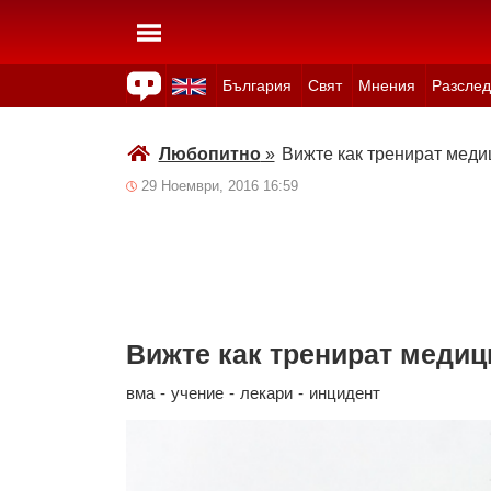
България
Свят
Мнения
Разслед
Здраве
Времето
Анкети
Вицове
Куизове
Любопитно
»
Вижте как тренират меди
29 Ноември, 2016 16:59
Вижте как тренират медиц
вма
-
учение
-
лекари
-
инцидент