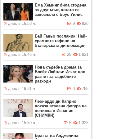
Ема Хеминг била сгодена
за друг мъж, когато се
запознала с Брус Уилис
днес в 16:58 ч.
9
928
Бай Ганьо посланик: Най-
срамните гафове на
българската дипломация
днес в 16:46 ч.
29
1 821
Нова съдебна драма за
Блейк Лайвли: Искат нов
разпит за съдебните
разходи
днес в 16:31 ч.
3
758
Леонардо ди Каприо
показа вталена фигура на
почивка в Испания
(СНИМКИ)
днес в 15:59 ч.
5
1 323
Братът на Анджелина