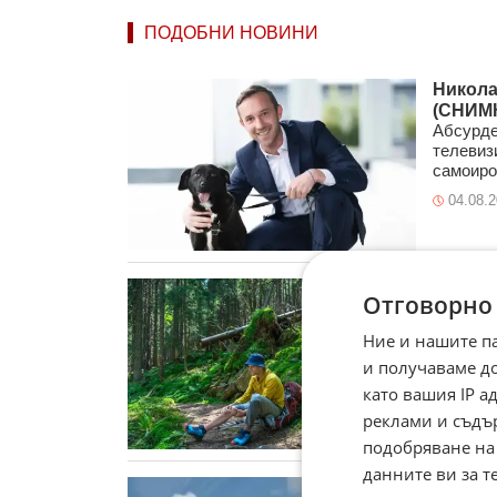
ПОДОБНИ НОВИНИ
Никола
(СНИМ
Абсурде
телевиз
самоирон
04.08.
Сам в 
Отговорно
тежък 
Самотно
Ние и нашите п
24.07.
и получаваме д
като вашия IP 
реклами и съдъ
подобряване на
данните ви за т
Мечка у