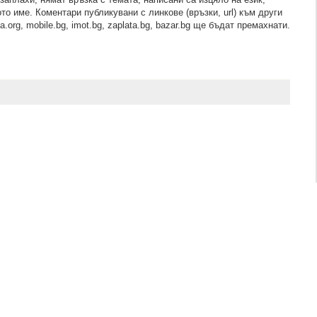
то име. Коментари публикувани с линкове (връзки, url) към други
.org, mobile.bg, imot.bg, zaplata.bg, bazar.bg ще бъдат премахнати.