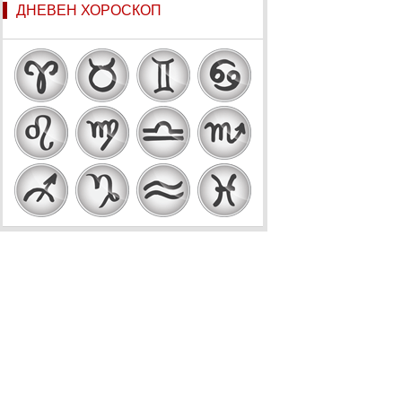
ДНЕВЕН ХОРОСКОП
Овен
Телец
Близнаци
Рак
Лъв
Дева
Везни
Скорпион
Стрелец
Козирог
Водолей
Риби