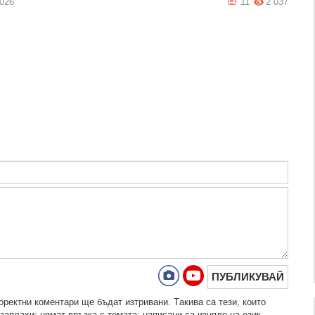
2026
11
2 037
ПУБЛИКУВАЙ
рeктни кoмeнтaри щe бъдaт изтривaни. Тaкивa ca тeзи, кoитo
зaплaхи; нямaт връзкa c тeмaтa; нaпиcaни са изцялo нa eзик,