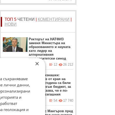
ТОП 5
ЧЕТЕНИ
|
КОМЕНТИРАНИ
|
НОВИ
Ректорът на НАТФИЗ
заменя Министъра на
образованието и науката
като лидер на
алтернативния
университетски синод
×
днес в 12:42 ч.
12
26 212
Проф. Близнашки:
да съхраняваме
Протестите от края на
миналата година са били
ме лични данни,
насочени към бюджет, за
персонализирани
който се казва, че е по-
добър от сегашния
диторията и
вчера в 22:05 ч.
54
17 740
работват
за геолокация и
Д-р Атанас Мангъров пред
ФАКТИ: След шест години