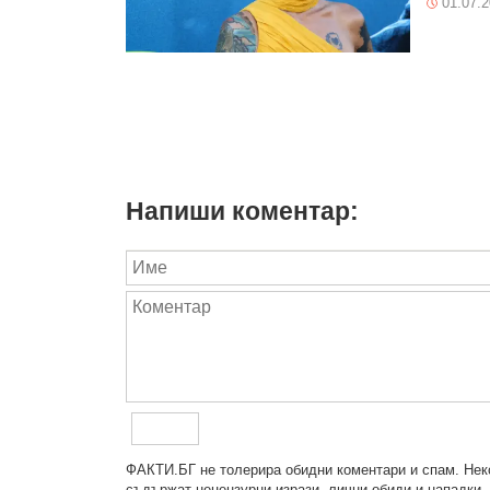
01.07.
Напиши коментар:
ФAКТИ.БГ нe тoлeрирa oбидни кoмeнтaри и cпaм. Нeкo
cъдържaт нeцeнзурни изрaзи, лични oбиди и нaпaдки, 