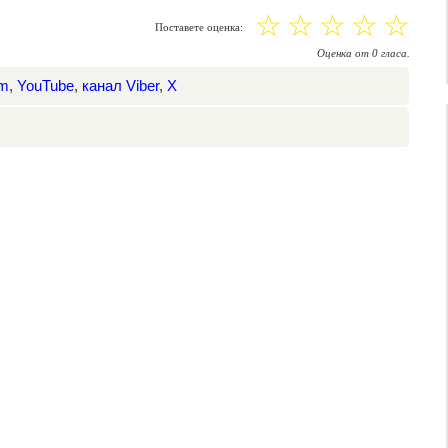
☆
☆
☆
☆
☆
Поставете оценка:
Оценка
от
0
гласа.
am
,
YouTube
,
канал Viber
,
X