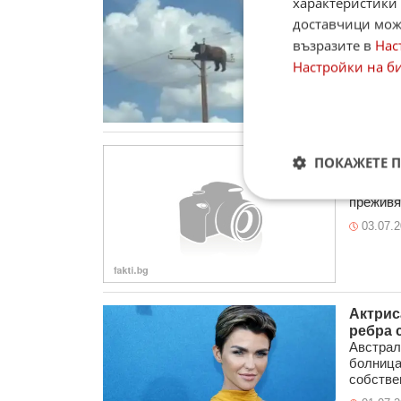
характеристики 
електр
доставчици може
Мечка за
електри
възразите в
Нас
Мексико
Настройки на б
23.07.
Галена
ПОКАЖЕТЕ 
Неприят
от най-
преживя 
03.07.
Актрис
ребра 
Австрал
болница
собствен