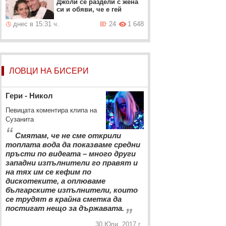
Джоли се раздели с жена
си и обяви, че е гей
днес в 15:31 ч.
24
1 648
ЛОВЦИ НА БИСЕРИ
Гери - Никол
Певицата коментира клипа на
Сузанита
“
Смятам, че не сме открили
топлата вода да показваме средни
пръсти по видеата – много други
западни изпълнители го правят и
на тях им се кефим по
дискотеките, а оплюваме
българските изпълнители, които
се трудят в крайна сметка да
„
постигат нещо за държавата.
30 Юли, 2017 г.