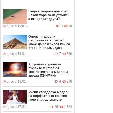
Защо комарите намират
някои хора за неустоими,
а игнорират други?
днес в 19:01 ч.
0
98
Огромни древни
съоръжения в Египет
може да разкриват как са
строени пирамидите
днес в 18:31 ч.
7
530
Астрономи уловиха
първите мигове от
експлозията на масивна
звезда (СНИМКИ)
днес в 18:01 ч.
4
598
Учени създадоха модел
на перфектното женско
тяло според мъжете
днес в 17:31 ч.
26
1 634