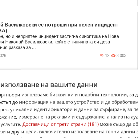
й Василковски се потроши при нелеп инцидент
КА)
н, но и неприятен инцидент застигна синоптика на Нова
ия Николай Василковски, който с типичната си доза
ия разказа за ...
2026
12
3 003
планината без телефон: 5 стъпки за оцеляване при
 използване на вашите данни
инцидент
то планинарство носи несравнимо ус ...
артньори използваме бисквитки и подобни технологии, за 
2026
30
2 136
остъп до информация на вашето устройство и да обработва
адрес, уникални идентификатори и данни за сърфиране, за 
ржание, измерване на реклами и съдържание, анализ на ау
 услугите.
Доставчици от трети страни (181)
може също да об
ези и други цели, включително използване на точни данни 
мря от токов удар, след като се покатери на