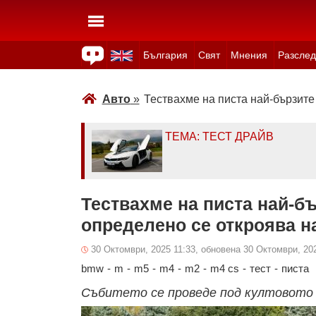
България
Свят
Мнения
Разслед
Здраве
Времето
Анкети
Вицове
Куизове
Авто
»
Тествахме на писта най-бързите
ТЕМА: ТЕСТ ДРАЙВ
Тествахме на писта най-бъ
определено се откроява н
30 Октомври, 2025 11:33, обновена 30 Октомври, 20
bmw
-
m
-
m5
-
m4
-
m2
-
m4 cs
-
тест
-
писта
Събитето се проведе под култовото 