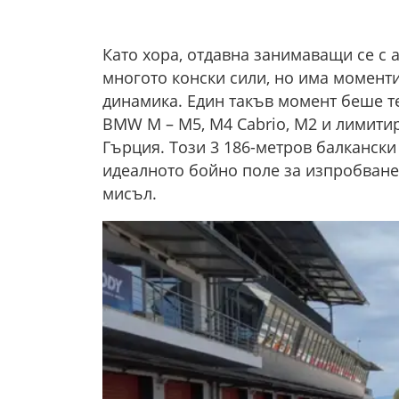
Като хора, отдавна занимаващи се с 
многото конски сили, но има моменти
динамика. Един такъв момент беше т
BMW M – M5, M4 Cabrio, M2 и лимитира
Гърция. Този 3 186-метров балкански 
идеалното бойно поле за изпробване
мисъл.