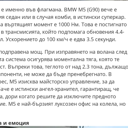
 е именно във флагмана. BMW M5 (G90) вече е
я седан или в случая комби, в истински суперкар.
 а въртящият момент е 1000 Нм. Това е постигнато
в трансмисията, който подпомага обновения 4.4-
. Ускорението до 100 км/ч е едва 3.5 секунди.
еподправена мощ. При изправянето на волана след
та система осигурява моментална тяга, която те
т. Въпреки това, теглото от над 2.3 тона, дължащ
мпоненти, не може да бъде пренебрегнато. В
рес, M5 изисква майсторско управление, за да
аче е истински ангел-хранител, гарантиращ, че
а, дори когато решите да изключите предното
е. M5 е най-бързият луксозен офис на колела, но
ка и емоция