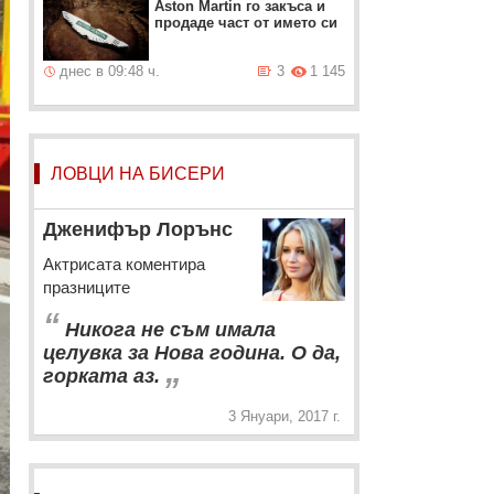
Aston Martin го закъса и
продаде част от името си
днес в 09:48 ч.
3
1 145
ЛОВЦИ НА БИСЕРИ
Дженифър Лорънс
Актрисата коментира
празниците
“
Никога не съм имала
целувка за Нова година. О да,
„
горката аз.
3 Януари, 2017 г.