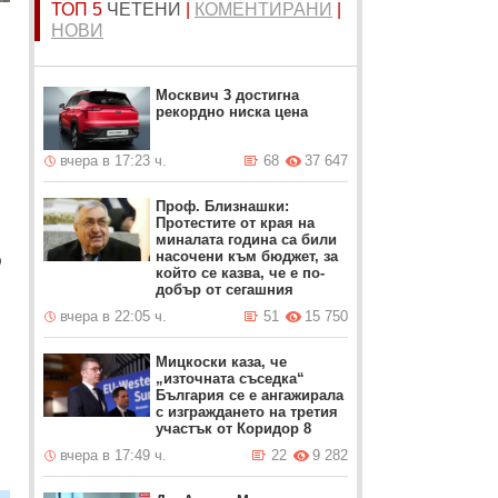
ТОП 5
ЧЕТЕНИ
|
КОМЕНТИРАНИ
|
НОВИ
Москвич 3 достигна
рекордно ниска цена
вчера в 17:23 ч.
68
37 647
Проф. Близнашки:
Протестите от края на
миналата година са били
о
насочени към бюджет, за
който се казва, че е по-
добър от сегашния
вчера в 22:05 ч.
51
15 750
Мицкоски каза, че
„източната съседка“
България се е ангажирала
с изграждането на третия
участък от Коридор 8
вчера в 17:49 ч.
22
9 282