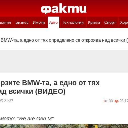
вания
Бизнес
Имоти
Авто
Технологии
Крими
Спорт
Хор
 BMW-та, а едно от тях определено се откроява над всички
рзите BMW-та, а едно от тях
ад всички (ВИДЕО)
25 21:37
30
26 1
мото: "We are Gen M"