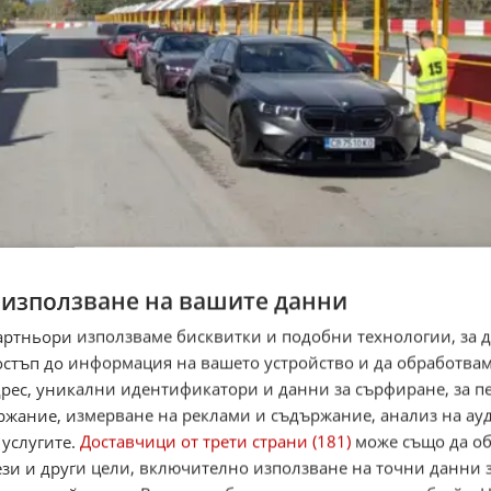
 използване на вашите данни
артньори използваме бисквитки и подобни технологии, за 
остъп до информация на вашето устройство и да обработва
адрес, уникални идентификатори и данни за сърфиране, за 
ржание, измерване на реклами и съдържание, анализ на ау
 услугите.
Доставчици от трети страни (181)
може също да об
ези и други цели, включително използване на точни данни 