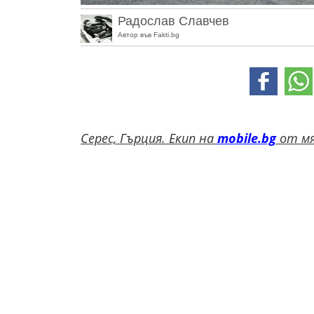
Радослав Славчев
Автор във Fakti.bg
Серес, Гърция. Екип на
mobile.bg
от мя