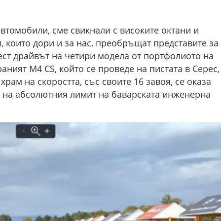
автомобили, сме свикнали с високите октани и
, които дори и за нас, преобръщат представите за
ест драйвът на четири модела от портфолиото на
ният M4 CS, който се проведе на пистата в Серес,
храм на скоростта, със своите 16 завоя, се оказа
 на абсолютния лимит на баварската инженерна