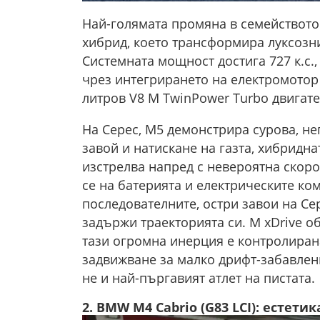
Най-голямата промяна в семейството
хибрид, което трансформира луксозни
Системната мощност достига 727 к.с.,
чрез интегрирането на електромотор 
литров V8 M TwinPower Turbo двигател
На Серес, M5 демонстрира сурова, н
завой и натискане на газта, хибридна
изстрелва напред с невероятна скорос
се на батерията и електрическите ко
последователните, остри завои на Се
задържи траекторията си. M xDrive об
тази огромна инерция е контролиран
задвижване за малко дрифт-забавлени
не и най-пъргавият атлет на пистата.
2. BMW M4 Cabrio (G83 LCI): естети