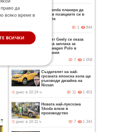
Някои
 право да
Как Honda планира да
по всяко време в
засили позициите си в
Европа
днес в 11:37 ч.
1
844
ТЕ ВСИЧКИ
Новият Geely се оказа
реална заплаха за
Volkswagen Polo в
Германия
днес в 11:26 ч.
7
1 058
Създателят на най-
грозната японска кола ще
ръководи дизайна на
Nissan
днес в 10:24 ч.
11
1 401
Новата най-луксозна
Skoda влезе в
производство
днес в 10:11 ч.
7
1 341