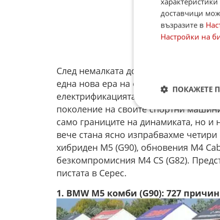
характеристики 
доставчици може
възразите в
Нас
Настройки на б
След немалката доза адреналин, която
една нова ера на скоростта е вече ф
ПОКАЖЕТЕ 
електрификацията е само помощник, 
поколение на своите спортни машини
само границите на динамиката, но и н
вече стана ясно изпрабвахме четири
хибриден M5 (G90), обновения M4 Cabr
безкомпромисния M4 CS (G82). Предст
пистата в Серес.
1. BMW M5 комби (G90): 727 причи