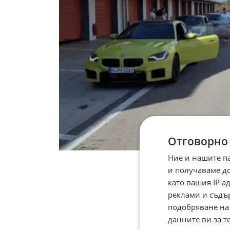
Отговорно
Ние и нашите п
и получаваме д
като вашия IP 
реклами и съдъ
подобряване на
данните ви за т