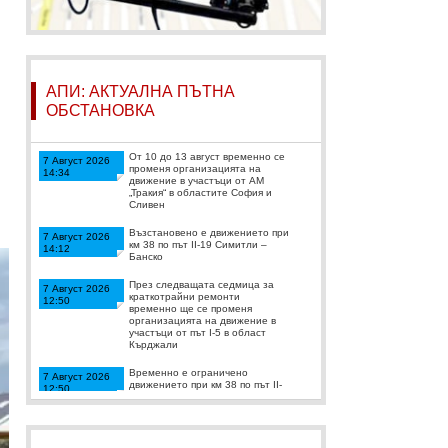
АПИ: АКТУАЛНА ПЪТНА
ОБСТАНОВКА
От 10 до 13 август временно се
7 Август 2026
променя организацията на
14:34
движение в участъци от АМ
„Тракия“ в областите София и
Сливен
Възстановено е движението при
7 Август 2026
км 38 по път II-19 Симитли –
14:12
Банско
През следващата седмица за
7 Август 2026
краткотрайни ремонти
12:50
временно ще се променя
организацията на движение в
участъци от път I-5 в област
Кърджали
Временно е ограничено
7 Август 2026
движението при км 38 по път II-
12:50
19 Симитли – Банско, като
трафикът се осъществява
двупосочно в една лента