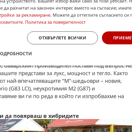
на устройството. Вашият избор важи само за този уебсайт. 
 да разчитат на законен интерес вместо на съгласие; имате
тройки за рекламиране
. Можете да оттеглите съгласието си 
исквитките
.
Политика за поверителност
ОТХВЪРЛЕТЕ ВСИЧКИ
ПРИЕМЕ
 ни доставиха тези автомобили, стана ясно, че
акт и тя носи емблемата на BMW M, а
ПОДРОБНОСТИ
а не основна движеща сила. С най-актуалното
, баварският производител поставя под въпрос не
ашите представи за лукс, мощност и тегло. Както
 от най-впечатляващите "M"-шедьоври – новия,
io (G83 LCI), неукротимия M2 (G87) и
авяме ви ги по реда в който ги изпробвахме на
ни да повярваш в хибридите