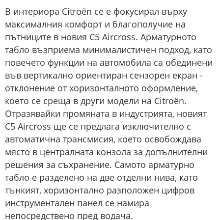
В интериора Citroën се е фокусирал върху
максималния комфорт и благополучие на
пътниците в новия C5 Aircross. Арматурното
табло възприема минималистичен подход, като
повечето функции на автомобила са обединени
във вертикално ориентиран сензорен екран -
отклонение от хоризонталното оформление,
което се среща в други модели на Citroën.
Отразявайки промяната в индустрията, новият
C5 Aircross ще се предлага изключително с
автоматична трансмисия, което освобождава
място в централната конзола за допълнителни
решения за съхранение. Самото арматурно
табло е разделено на две отделни нива, като
тънкият, хоризонтално разположен цифров
инструментален панел се намира
непосредствено пред водача.