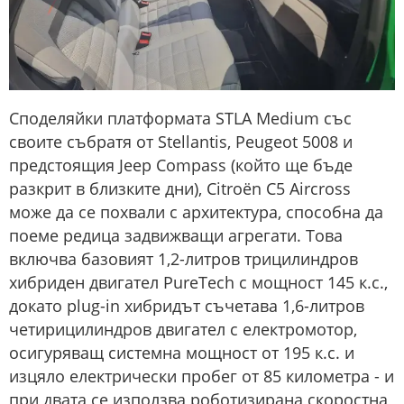
Споделяйки платформата STLA Medium със
своите събратя от Stellantis, Peugeot 5008 и
предстоящия Jeep Compass (който ще бъде
разкрит в близките дни), Citroën C5 Aircross
може да се похвали с архитектура, способна да
поеме редица задвижващи агрегати. Това
включва базовият 1,2-литров трицилиндров
хибриден двигател PureTech с мощност 145 к.с.,
докато plug-in хибридът съчетава 1,6-литров
четирицилиндров двигател с електромотор,
осигуряващ системна мощност от 195 к.с. и
изцяло електрически пробег от 85 километра - и
при двата се използва роботизирана скоростна