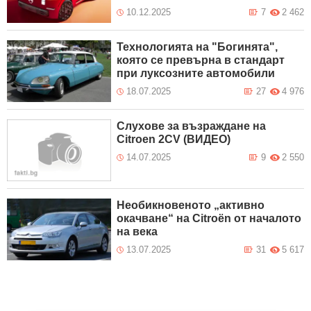
10.12.2025
7
2 462
Технологията на "Богинята",
която се превърна в стандарт
при луксозните автомобили
18.07.2025
27
4 976
Слухове за възраждане на
Citroen 2CV (ВИДЕО)
14.07.2025
9
2 550
Необикновеното „активно
окачване“ на Citroën от началото
на века
13.07.2025
31
5 617