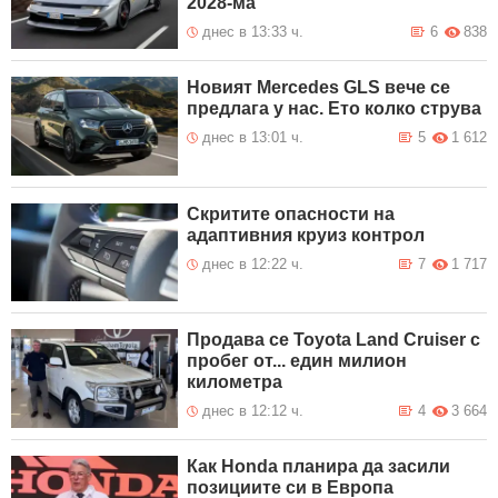
2028-ма
В неделя от 16 ч. до 20 ч. за
днес в 13:33 ч.
6
838
7 Август 2026
повишаване на безопасността
16:34
ще се ограничи движението на
тежкотоварните камиони над 12
т в посока София по АМ „Тракия“,
Новият Mercedes GLS вече се
АМ „Струма“ и през
предлага у нас. Ето колко струва
Кресненското дефиле
днес в 13:01 ч.
5
1 612
Краткотрайни ремонти на пътни
7 Август 2026
участъци ще се извършват в
14:50
област Кюстендил. Шофирайте
внимателно!
Скритите опасности на
От 10 до 13 август временно се
7 Август 2026
променя организацията на
14:34
адаптивния круиз контрол
движение в участъци от АМ
„Тракия“ в областите София и
днес в 12:22 ч.
7
1 717
Сливен
Продава се Toyota Land Cruiser с
пробег от... един милион
километра
днес в 12:12 ч.
4
3 664
Как Honda планира да засили
позициите си в Европа