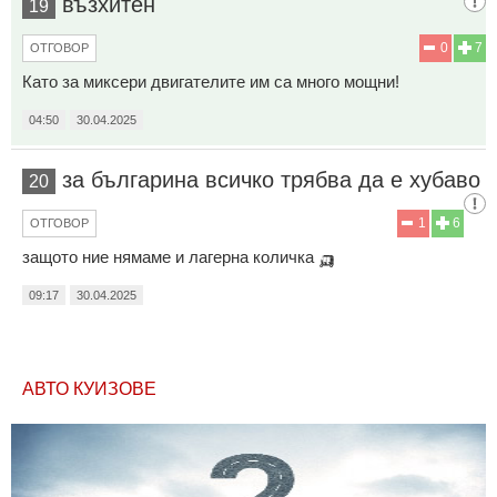
възхитен
19
0
7
ОТГОВОР
Като за миксери двигателите им са много мощни!
04:50
30.04.2025
за българина всичко трябва да е хубаво
20
1
6
ОТГОВОР
защото ние нямаме и лагерна количка 🛺
09:17
30.04.2025
АВТО КУИЗОВЕ