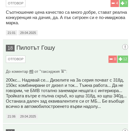
4
7
ОТГОВОР
Съотношение цена качество са много добре, стават реална
конкуренция на дачия, да. А пък ситроен си е по-имиджова
марка.
21:01
29.04.2025
Пилотът Гошу
18
0
12
ОТГОВОР
До коментар
#8
от "таксиджия 🚖":
200кс... Надявай се... Дизелите на 3а серия почват с 318д,
150кс комбинирани от дизел и ток... Тъжна работа... Да не
говорим, че БМВ тотално занемари нещата с интериора...
Тройката вътре е пълна скръб, ко щеш 318д, ко щеш 340д...
Останаха далеч зад еквивалентите си от МБ... Бе въобще
всичко в автомобилостроенето върви надолу...
21:06
29.04.2025