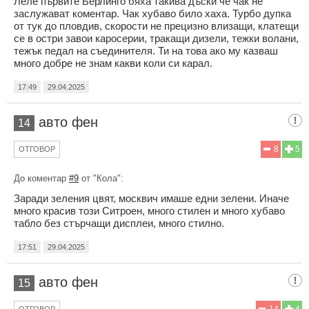
Леле първите Берлинго бяха такива дъски че чак не
заслужават коментар. Чак хубаво било хаха. Турбо дупка
от тук до пловдив, скорости не прецизно влизащи, клатещи
се в остри завои каросерии, тракащи дизели, тежки волани,
тежък педал на съединителя. Ти на това ако му казваш
много добре не знам какви коли си карал.
17:49
29.04.2025
авто фен
14
8
5
ОТГОВОР
До коментар
#9
от "Кола":
Заради зеления цвят, москвич имаше едни зелени. Иначе
много красив този Ситроен, много стилен и много хубаво
табло без стърчащи дисплеи, много стилно.
17:51
29.04.2025
авто фен
15