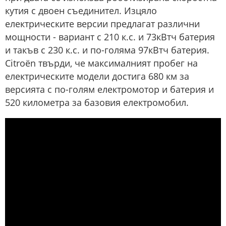
кутия с двоен съединител. Изцяло
електрическите версии предлагат различни
мощности - вариант с 210 к.с. и 73кВтч батерия
и такъв с 230 к.с. и по-голяма 97кВтч батерия.
Citroën твърди, че максималният пробег на
електрическите модели достига 680 км за
версията с по-голям електромотор и батерия и
520 километра за базовия електромобил.