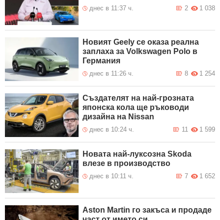
днес в 11:37 ч.
2
1 038
Новият Geely се оказа реална
заплаха за Volkswagen Polo в
Германия
днес в 11:26 ч.
8
1 254
Създателят на най-грозната
японска кола ще ръководи
дизайна на Nissan
днес в 10:24 ч.
11
1 599
Новата най-луксозна Skoda
влезе в производство
днес в 10:11 ч.
7
1 652
Aston Martin го закъса и продаде
част от името си