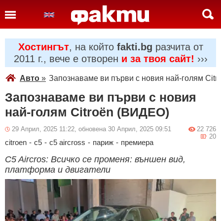
Хостингът
, на който
fakti.bg
разчита от
2011 г., вече е отворен
и за твоя сайт!
›››
Авто
»
Запознаваме ви първи с новия най-голям Cit
Запознаваме ви първи с новия
най-голям Citroën (ВИДЕО)
29 Април, 2025 11:22, обновена 30 Април, 2025 09:51
22 726
20
citroen
-
c5
-
c5 aircross
-
париж
-
премиера
C5 Aircros: Всичко се променя: външен вид,
платформа и двигатели