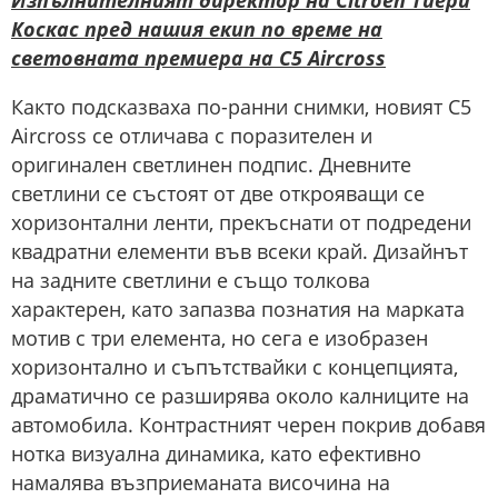
Коскас пред нашия екип по време на
световната премиера на C5 Aircross
Както подсказваха по-ранни снимки, новият C5
Aircross се отличава с поразителен и
оригинален светлинен подпис. Дневните
светлини се състоят от две открояващи се
хоризонтални ленти, прекъснати от подредени
квадратни елементи във всеки край. Дизайнът
на задните светлини е също толкова
характерен, като запазва познатия на марката
мотив с три елемента, но сега е изобразен
хоризонтално и съпътствайки с концепцията,
драматично се разширява около калниците на
автомобила. Контрастният черен покрив добавя
нотка визуална динамика, като ефективно
намалява възприеманата височина на