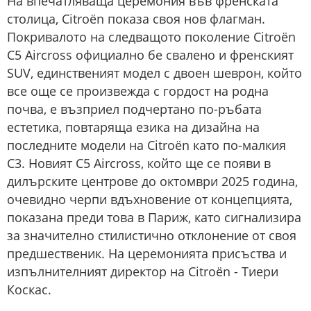
На впечатляваща церемония във френската
столица, Citroën показа своя нов флагман.
Покривалото на следващото поколение Citroën
C5 Aircross официално бе свалено и френският
SUV, единственият модел с двоен шеврон, който
все още се произвежда с гордост на родна
почва, е възприел подчертано по-ръбата
естетика, повтаряща езика на дизайна на
последните модели на Citroën като по-малкия
C3. Новият C5 Aircross, който ще се появи в
дилърските центрове до октомври 2025 година,
очевидно черпи вдъхновение от концепцията,
показана преди това в Париж, като сигнализира
за значително стилистично отклонение от своя
предшественик. На церемонията присъства и
изпълнителният директор на Citroën - Тиери
Коскас.