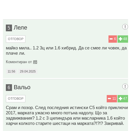
Леле
5
6
48
ОТГОВОР
майко мила.. 1.2 3ц или 1.6 хибрид. Да се смее ли човек, да
плаче ли.
Коментиран от
#8
11:56
29.04.2025
Вальо
6
11
47
ОТГОВОР
Срам и позор. След последния истински С5 който приключи
2017, марката ужасно много потъна надолу. Що за
задвижвания? 1.2 с 3 цилиндъра или масларника 1.6 който
харчи колкото старите шестаци на марката?!?!? Закривай.