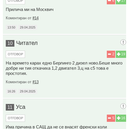
6
17
ОТГОВОР
Прилича ми на Москвич
Коментиран от
#14
13:50
29.04.2025
Читател
10
2
19
ОТГОВОР
На времето карах едно Берлинго 2 дизел ново.Беше много
добре ни тия откачиха 1,2 двигател 3,ц на с5 това е
простотия.
Коментиран от
#13
16:26
29.04.2025
Уса
11
5
16
ОТГОВОР
Има причина в САЩ да не се внасят френски коли