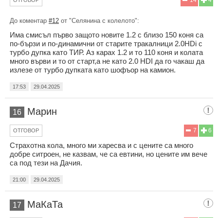
14
4
ОТГОВОР
До коментар
#12
от "Селянина с колелото":
Има смисъл първо защото новите 1.2 с близо 150 коня са
по-бързи и по-динамични от старите тракалници 2.0HDi с
турбо дупка като ТИР. Аз карах 1.2 и то 110 коня и колата
много върви и то от старт,а не като 2.0 HDI да го чакаш да
излезе от турбо дупката като шофъор на камион.
17:53
29.04.2025
Марин
16
7
6
ОТГОВОР
Страхотна кола, много ми харесва и с цените са много
добре ситроен, не казвам, че са евтини, но цените им вече
са под тези на Дачия.
21:00
29.04.2025
МаКаТа
17