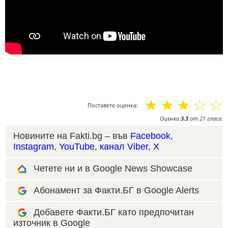
☆
☆
☆
☆
☆
Поставете оценка:
Оценка
3.3
от
21
гласа.
Новините на Fakti.bg – във
Facebook
,
Instagram
,
YouTube
,
канал Viber
,
X
Четете ни и в Google News Showcase
Абонамент за Факти.БГ в Google Alerts
Добавете Факти.БГ като предпочитан
източник в Google