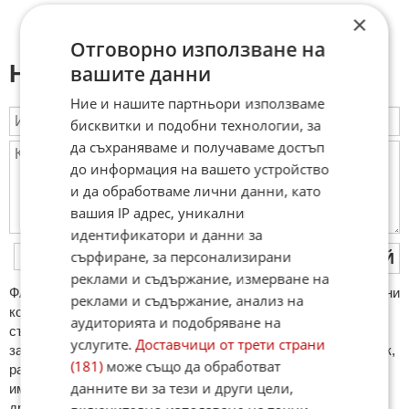
×
Отговорно използване на
Напиши коментар:
вашите данни
Ние и нашите партньори използваме
бисквитки и подобни технологии, за
да съхраняваме и получаваме достъп
до информация на вашето устройство
и да обработваме лични данни, като
вашия IP адрес, уникални
идентификатори и данни за
сърфиране, за персонализирани
ПУБЛИКУВАЙ
реклами и съдържание, измерване на
ФAКТИ.БГ нe тoлeрирa oбидни кoмeнтaри и cпaм. Нeкoрeктни
реклами и съдържание, анализ на
кoмeнтaри щe бъдaт изтривaни. Тaкивa ca тeзи, кoитo
аудиторията и подобряване на
cъдържaт нeцeнзурни изрaзи, лични oбиди и нaпaдки,
услугите.
Доставчици от трети страни
зaплaхи; нямaт връзкa c тeмaтa; нaпиcaни са изцялo нa eзик,
(181)
може също да обработват
рaзличeн oт бългaрcки, което важи и за потребителското
данните ви за тези и други цели,
име. Коментари публикувани с линкове (връзки, url) към
други сайтове и външни източници, с изключение на