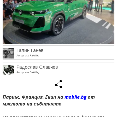
Галин Ганев
Автор във Fakti.bg
Радослав Славчев
Автор във Fakti.bg
Париж, Франция. Екип на
mobile.bg
от
мястото на събитието