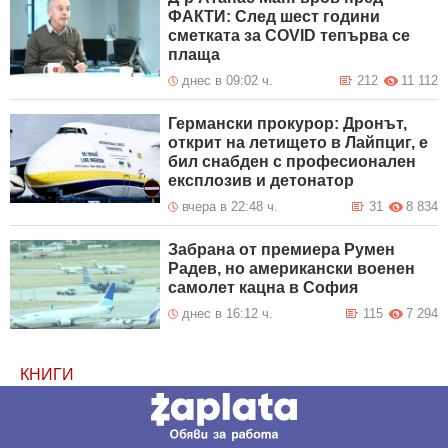
ФАКТИ: След шест години
сметката за COVID тепърва се
плаща
днес в 09:02 ч.
212
11 112
Германски прокурор: Дронът,
открит на летището в Лайпциг, е
бил снабден с професионален
експлозив и детонатор
вчера в 22:48 ч.
31
8 834
Забрана от премиера Румен
Радев, но американски военен
самолет кацна в София
днес в 16:12 ч.
115
7 294
КНИГИ