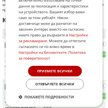
включително използване на точни
wikipedia.org, mobile.bg, imot.bg, zaplata.bg, bazar.bg ще бъдат
данни за геолокация и характеристики
премахнати.
на устройството. Вашият избор важи
само за този уебсайт. Някои
КОМЕНТАРИ КЪМ СТАТИЯТА
доставчици може да разчитат на
законен интерес вместо на съгласие;
ПОСЛЕДНИ
ПЪРВИ
имате право да възразите в
Настройки
за рекламиране
. Можете да оттеглите
Бойкот на алчния сайт О.Л.Х.
1
съгласието си по всяко време в
Настройки на бисквитките
.
Политика
32
33
ОТГОВОР
за поверителност
Тези пък от 70 години не могат да направят свястна кола -
след Citroen DS 19 всичко е талаш...
ПРИЕМЕТЕ ВСИЧКИ
11:41
29.04.2025
ОТХВЪРЛЕТЕ ВСИЧКИ
Ой ля ля
2
7
50
ПОКАЖЕТЕ ПОДРОБНОСТИ
ОТГОВОР
"...Това включва базовият 1,2-литров трицилиндров
двигател PureTech..."...?!?!?!