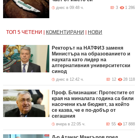
днес в 09:48 ч.
3
1 286
ТОП 5
ЧЕТЕНИ
|
КОМЕНТИРАНИ
|
НОВИ
Ректорът на НАТФИЗ заменя
Министъра на образованието и
науката като лидер на
алтернативния университетски
синод
днес в 12:42 ч.
12
28 118
Проф. Близнашки: Протестите от
края на миналата година са били
насочени към бюджет, за който
се казва, че е по-добър от
сегашния
вчера в 22:05 ч.
55
17 888
Д-р Атанас Мангъров пред