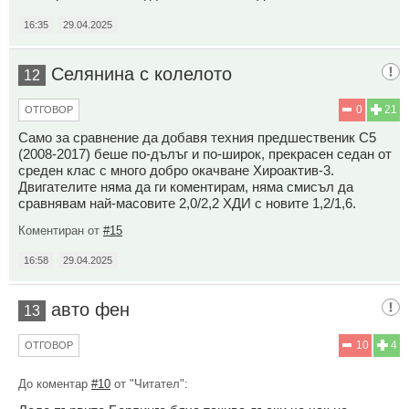
16:35
29.04.2025
Селянина с колелото
12
0
21
ОТГОВОР
Само за сравнение да добавя техния предшественик С5
(2008-2017) беше по-дълъг и по-широк, прекрасен седан от
среден клас с много добро окачване Хироактив-3.
Двигателите няма да ги коментирам, няма смисъл да
сравнявам най-масовите 2,0/2,2 ХДИ с новите 1,2/1,6.
Коментиран от
#15
16:58
29.04.2025
авто фен
13
10
4
ОТГОВОР
До коментар
#10
от "Читател":