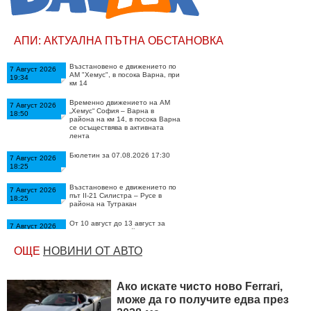
АПИ: АКТУАЛНА ПЪТНА ОБСТАНОВКА
Възстановено е движението по
7 Август 2026
АМ "Хемус", в посока Варна, при
19:34
км 14
Временно движението на АМ
7 Август 2026
„Хемус“ София – Варна в
18:50
района на км 14, в посока Варна
се осъществява в активната
лента
Бюлетин за 07.08.2026 17:30
7 Август 2026
18:25
Възстановено е движението по
7 Август 2026
път II-21 Силистра – Русе в
18:25
района на Тутракан
От 10 август до 13 август за
7 Август 2026
почистване на крайпътна
17:12
растителност временно ще се
променя организацията на
ОЩЕ
НОВИНИ ОТ АВТО
движение по АМ „Хемус“ в
област София
Временно движението по път II-
Ако искате чисто ново Ferrari,
7 Август 2026
21 Силистра – Русе в района на
16:50
може да го получите едва през
Тутракан при км е ограничено в
двете посоки поради ПТП