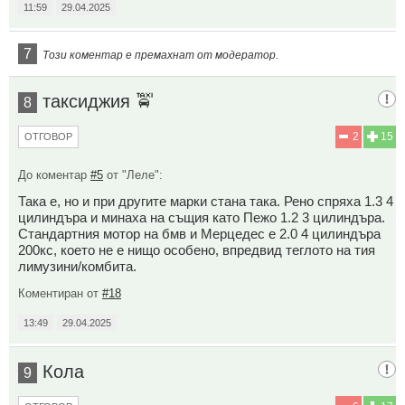
11:59
29.04.2025
7
Този коментар е премахнат от модератор.
таксиджия 🚖
8
2
15
ОТГОВОР
До коментар
#5
от "Леле":
Така е, но и при другите марки стана така. Рено спряха 1.3 4
цилиндъра и минаха на същия като Пежо 1.2 3 цилиндъра.
Стандартния мотор на бмв и Мерцедес е 2.0 4 цилиндъра
200кс, което не е нищо особено, впредвид теглото на тия
лимузини/комбита.
Коментиран от
#18
13:49
29.04.2025
Кола
9