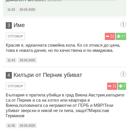
11:42
29.04.2025
Име
3
22
17
ОТГОВОР
Красив е, идеалната семейна кола. Ко се отнася до цена,
това е новата дачия, но по качествена и по имиджова.
11:43
29.04.2025
Килъри от Перник убиват
4
11
7
ОТГОВОР
България е пратила убийци в град Виена Австрия,килърите
са от Перник и са на хотел или квартира в
Виена,половината са неграмотни от ГЕРБ и МВР!Тези
убиват зверски и никой не ги пипа, защо!?Мирослав
Германов
11:45
29.04.2025