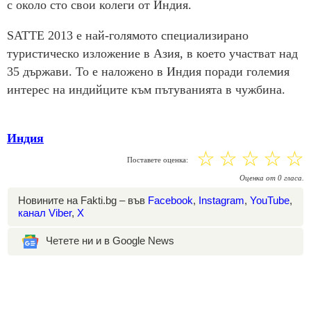
с около сто свои колеги от Индия.
SATTE 2013 е най-голямото специализирано
туристическо изложение в Азия, в което участват над
35 държави. То е наложено в Индия поради големия
интерес на индийците към пътуванията в чужбина.
Индия
☆
☆
☆
☆
☆
Поставете оценка:
Оценка
от
0
гласа.
Новините на Fakti.bg – във
Facebook
,
Instagram
,
YouTube
,
канал Viber
,
X
Четете ни и в Google News