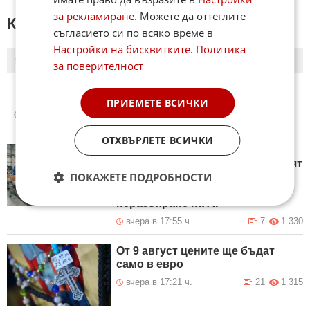
за рекламиране
. Можете да оттеглите
КОМЕНТАРИ КЪМ СТАТИЯТА
съгласието си по всяко време в
Настройки на бисквитките
.
Политика
ПОСЛЕДНИ
ПЪРВИ
за поверителност
ПРИЕМЕТЕ ВСИЧКИ
ОЩЕ
НОВИНИ ОТ БИЗНЕС
ОТХВЪРЛЕТЕ ВСИЧКИ
Всеки 3 от 4 компании от
българското производство губят
ПОКАЖЕТЕ ПОДРОБНОСТИ
напразно огромни средства и
ресурс поради страх или
неразбиране на AI
вчера в 17:55 ч.
7
1 330
От 9 август цените ще бъдат
само в евро
вчера в 17:21 ч.
21
1 315