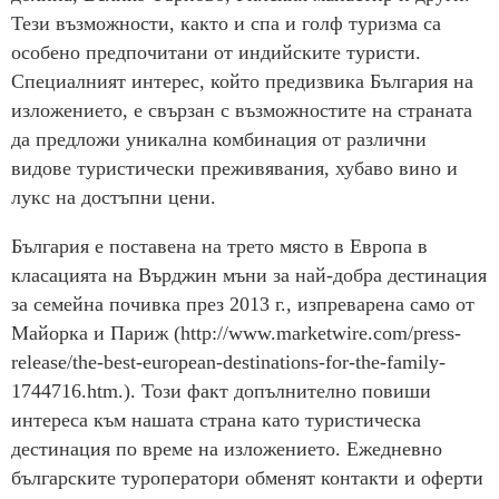
Тези възможности, както и спа и голф туризма са
особено предпочитани от индийските туристи.
Специалният интерес, който предизвика България на
изложението, е свързан с възможностите на страната
да предложи уникална комбинация от различни
видове туристически преживявания, хубаво вино и
лукс на достъпни цени.
България е поставена на трето място в Европа в
класацията на Върджин мъни за най-добра дестинация
за семейна почивка през 2013 г., изпреварена само от
Майорка и Париж (http://www.marketwire.com/press-
release/the-best-european-destinations-for-the-family-
1744716.htm.). Този факт допълнително повиши
интереса към нашата страна като туристическа
дестинация по време на изложението. Ежедневно
българските туроператори обменят контакти и оферти