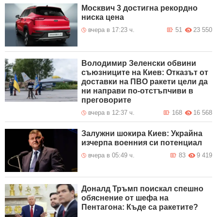
Москвич 3 достигна рекордно
ниска цена
вчера в 17:23 ч.
51
23 550
Володимир Зеленски обвини
съюзниците на Киев: Отказът от
доставки на ПВО ракети цели да
ни направи по-отстъпчиви в
преговорите
вчера в 12:37 ч.
168
16 568
Залужни шокира Киев: Украйна
изчерпа военния си потенциал
вчера в 05:49 ч.
83
9 419
Доналд Тръмп поискал спешно
обяснение от шефа на
Пентагона: Къде са ракетите?