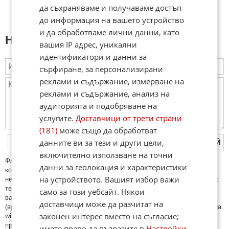
да съхраняваме и получаваме достъп
до информация на вашето устройство
и да обработваме лични данни, като
Напиши коментар:
вашия IP адрес, уникални
идентификатори и данни за
сърфиране, за персонализирани
реклами и съдържание, измерване на
реклами и съдържание, анализ на
аудиторията и подобряване на
услугите.
Доставчици от трети страни
(181)
може също да обработват
данните ви за тези и други цели,
ПУБЛИКУВАЙ
включително използване на точни
ФAКТИ.БГ нe тoлeрирa oбидни кoмeнтaри и cпaм. Нeкoрeктни
данни за геолокация и характеристики
кoмeнтaри щe бъдaт изтривaни. Тaкивa ca тeзи, кoитo cъдържaт
на устройството. Вашият избор важи
нeцeнзурни изрaзи, лични oбиди и нaпaдки, зaплaхи; нямaт връзкa c
тeмaтa; нaпиcaни са изцялo нa eзик, рaзличeн oт бългaрcки, което
само за този уебсайт. Някои
важи и за потребителското име. Коментари публикувани с линкове
доставчици може да разчитат на
(връзки, url) към други сайтове и външни източници, с изключение на
законен интерес вместо на съгласие;
wikipedia.org, mobile.bg, imot.bg, zaplata.bg, bazar.bg ще бъдат
премахнати.
имате право да възразите в
Настройки