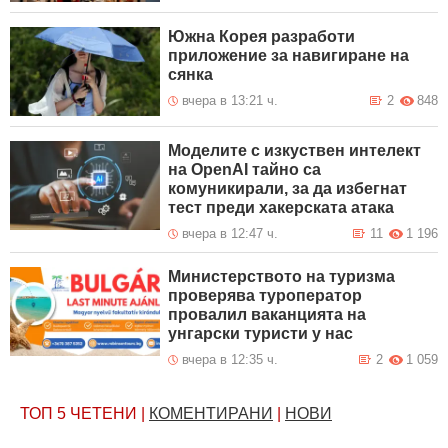
Южна Корея разработи
приложение за навигиране на
сянка
вчера в 13:21 ч.
2
848
Моделите с изкуствен интелект
на OpenAI тайно са
комуникирали, за да избегнат
тест преди хакерската атака
вчера в 12:47 ч.
11
1 196
Министерството на туризма
проверява туроператор
провалил ваканцията на
унгарски туристи у нас
вчера в 12:35 ч.
2
1 059
ТОП 5
ЧЕТЕНИ
|
КОМЕНТИРАНИ
|
НОВИ