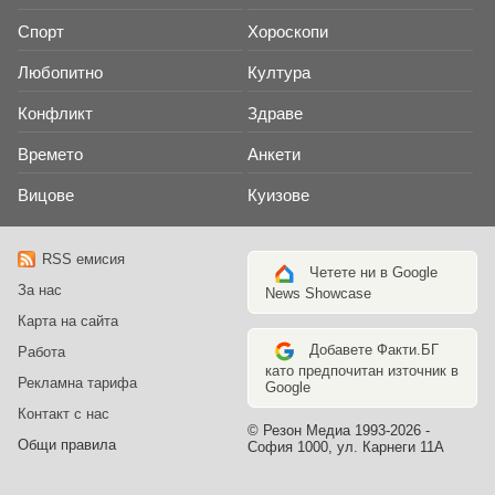
Спорт
Хороскопи
Любопитно
Култура
Конфликт
Здраве
Времето
Анкети
Вицове
Куизове
RSS емисия
Четете ни в Google
За нас
News Showcase
Карта на сайта
Добавете Факти.БГ
Работа
като предпочитан източник в
Рекламна тарифа
Google
Контакт с нас
© Резон Медиа 1993-2026 -
Общи правила
София 1000, ул. Карнеги 11А