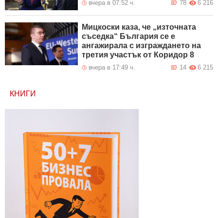
вчера в 07:52 ч.
78
6 216
Мицкоски каза, че „източната
съседка“ България се е
ангажирала с изграждането на
третия участък от Коридор 8
вчера в 17:49 ч.
14
6 215
КНИГИ