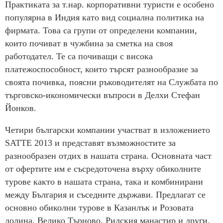
Практиката за т.нар. корпоративни туристи е особено
популярна в Индия като вид социална политика на
фирмата. Това са групи от определени компании,
които почиват в чужбина за сметка на своя
работодател. Те са почиващи с висока
платежоспособност, които търсят разнообразие за
своята почивка, поясни ръководителят на Службата по
търговско-икономически въпроси в Делхи Стефан
Йонков.
Четири български компании участват в изложението
SATTE 2013 и представят възможностите за
разнообразен отдих в нашата страна. Основната част
от офертите им е съсредоточена върху обиколните
турове както в нашата страна, така и комбинирани
между България и съседните държави. Предлагат се
основно обиколни турове в Казанлък и Розовата
долина, Велико Търново, Рилския манастир и други.