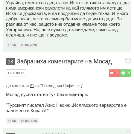
Украйна, вместо на децата си. Искат си тяхната валута, да
няма американски самолети на най голямото им летище.
Иска си държавата, и да продължи да бъде тяхна. И много
добре знаят, че това само орбан може да им го даде. За
разлика от нас, защото ние отдавна нямаме това което
Унгария има. Но, не е нужно да завиждаме, само след
седмица, и ние ще гласуваме.
15:56
13.04.2026
Забраниха коментарите на Мосад
18
11
19
ОТГОВОР
До коментар
#1
от "Последния Софиянец":
Мосад пусна статия тук без коментари:
"Турският писател Азис Несин: „Ислямското варварство е
заложено в Корана!”"
15:56
13.04.2026