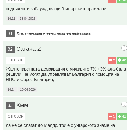
педоидиоти заблуждаващи българските граждани
16:11
13.04.2026
31
Този коментар е премахнат от модератор.
Сатана Z
32
5
46
ОТГОВОР
Жълтопаветната демокрация с мижавите 7% +3% ала-бала
решили ,че могат да управляват България с помощта на
НПО и Сорос България,
16:14
13.04.2026
Хмм
33
5
42
ОТГОВОР
да не се слагат до Мадяр, той е с унгарското знаме на