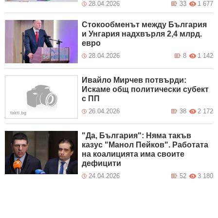
28.04.2026
33
1 677
Стокообменът между България
и Унгария надхвърля 2,4 млрд.
евро
28.04.2026
8
1 142
Ивайло Мирчев потвърди:
Искаме общ политически субект
с ПП
26.04.2026
38
2 172
"Да, България": Няма такъв
казус "Манол Пейков". Работата
на коалицията има своите
дефицити
24.04.2026
52
3 180