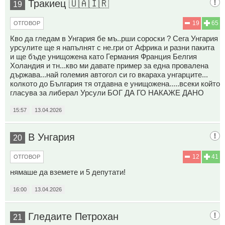
Тракиец 🇺🇦🇮🇷
19
19
65
ОТГОВОР
Кво да гледам в Унгария бе мъ..рши сороски ? Сега Унгария
урсулите ще я напълнят с не.гри от Африка и разни пакита
и ще бъде унищожена като Германия Франция Белгия
Холандия и тн...кво ми давате пример за една провалена
държава...най големия автогол си го вкараха унгарците...
колкото до България тя отдавна е унищожена.....всеки който
гласува за либерал Урсули БОГ ДА ГО НАКАЖЕ ДАНО
15:57
13.04.2026
В Унгария
20
12
41
ОТГОВОР
нямаше да вземете и 5 депутати!
16:00
13.04.2026
Гледаите Петрохан
21