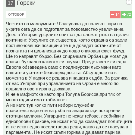
Горски
17
14
72
ОТГОВОР
Честито на малоумните ! Гласуваха да наливат пари на
укрите сега да се подготвят за повсеместно увеличение.
Днес в Унгария урсулите опитват да сложат ръка на целия
континент. Урсулите са същества, които отдавна са заели
противочовешки позиции и те ще доведат останките от
познатата ни цивилизация до лошо опакован фаст фууд.
Ще го направят бързо. Без спирачката Орбан ще могат да
правят буквално каквото си наумят. Представете си една
Европа обзаведена само с подлизурски льохмани като
нашите и усетете безнадеждността. Абсурдно е но в
момента в Унгария се решава и нашата съдба. За разлика
от нас Унгария при управлението на Орбан е много по
социално орентирана държава.
И не е мафиотска както при Толупа Борисов,при тях от
много години има стабилност.
А не като тук колко пъти избори служебни
правителства,почти на ръба на анархията,и похарчени
стотици милиони. Унгарците не искат гейове, лесбийки и
еднополови бракове, не искат нпо да командват политиците
и, не искат едно посолство да реши, какво да се гласува в
парламента,. Не искат скъпи горива и да дават пари за