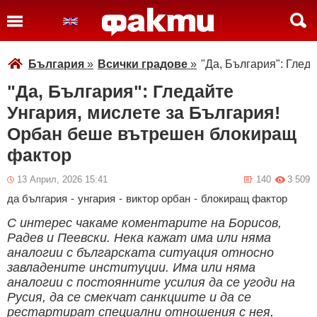
България
»
Всички градове
»
"Да, България": Глед
"Да, България": Гледайте
Унгария, мислете за България!
Орбан беше вътрешен блокиращ
фактор
13 Април, 2026 15:41
140
3 509
да българия
-
унгария
-
виктор орбан
-
блокиращ фактор
С интерес чакаме коментарите на Борисов,
Радев и Пеевски. Нека кажат има или няма
аналогии с българската ситуация относно
завладените институции. Има или няма
аналогии с постоянните усилия да се угоди на
Русия, да се смекчат санкциите и да се
рестартират специални отношения с нея,