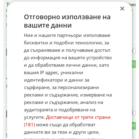
Това е едно голямо недоразумение. Ето тия двамцата. Един
×
кристалиран, другия вмирисан и те ще решават съдбините
Отговорно използване на
на хората. Крадци и лъжци трето поколение.
вашите данни
Коментиран от
#103
Ние и нашите партньори използваме
15:52
13.04.2026
бисквитки и подобни технологии, за
да съхраняваме и получаваме достъп
Момченце на 5 г
11
до информация на вашето устройство
4
21
и да обработваме лични данни, като
ОТГОВОР
вашия IP адрес, уникални
До коментар
#5
от "az СВО Победа80":
идентификатори и данни за
Какво сме ти направили че ни го причиняваш това???
сърфиране, за персонализирани
реклами и съдържание, измерване на
15:53
13.04.2026
реклами и съдържание, анализ на
аудиторията и подобряване на
Зрител
12
услугите.
Доставчици от трети страни
(181)
може също да обработват
20
94
ОТГОВОР
данните ви за тези и други цели,
Вие двамата ли ще казвате какъв е Орбан. Той е на