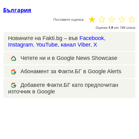
България
☆
☆
☆
☆
☆
Поставете оценка:
Оценка
1.9
от
184
гласа.
Новините на Fakti.bg – във
Facebook
,
Instagram
,
YouTube
,
канал Viber
,
X
Четете ни и в Google News Showcase
Абонамент за Факти.БГ в Google Alerts
Добавете Факти.БГ като предпочитан
източник в Google