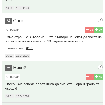
16:01
13.04.2026
Споко
24
38
20
ОТГОВОР
Няма страшно. Съвременните българи не искат да чакат на
опашка за портокали и по 10 години за автомобил!
Коментиран от
#105
16:03
13.04.2026
Някой
25
11
55
ОТГОВОР
Споко! Вие повече власт няма да пипнете! Гарантирано от
народа!
16:04
13.04.2026