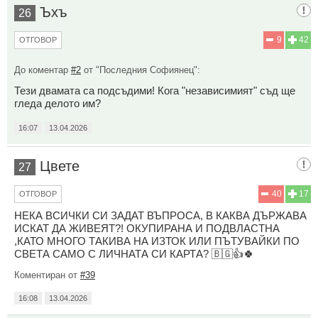
Ъхъ
26
9
42
ОТГОВОР
До коментар
#2
от "Последния Софиянец":
Тези двамата са подсъдими! Кога "независимият" съд ще
гледа делото им?
16:07
13.04.2026
Цвете
27
40
17
ОТГОВОР
НЕКА ВСИЧКИ СИ ЗАДАТ ВЪПРОСА, В КАКВА ДЪРЖАВА
ИСКАТ ДА ЖИВЕЯТ?! ОКУПИРАНА И ПОДВЛАСТНА
,КАТО МНОГО ТАКИВА НА ИЗТОК ИЛИ ПЪТУВАЙКИ ПО
СВЕТА САМО С ЛИЧНАТА СИ КАРТА? 🇧🇬👍🍀
Коментиран от
#39
16:08
13.04.2026