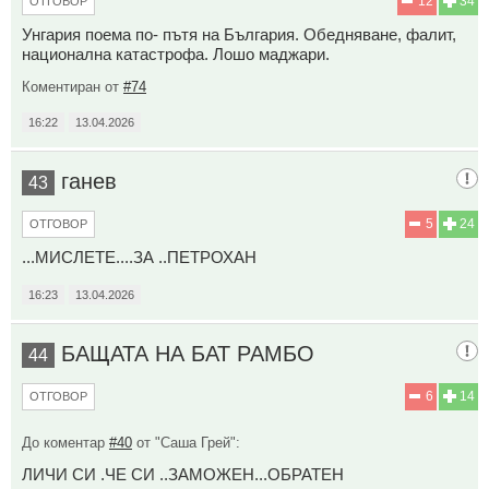
12
34
ОТГОВОР
Унгария поема по- пътя на България. Обедняване, фалит,
национална катастрофа. Лошо маджари.
Коментиран от
#74
16:22
13.04.2026
ганев
43
5
24
ОТГОВОР
...МИСЛЕТЕ....ЗА ..ПЕТРОХАН
16:23
13.04.2026
БАЩАТА НА БАТ РАМБО
44
6
14
ОТГОВОР
До коментар
#40
от "Саша Грей":
ЛИЧИ СИ .ЧЕ СИ ..ЗАМОЖЕН...ОБРАТЕН