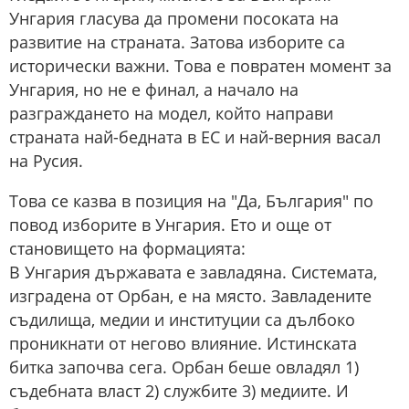
Унгария гласува да промени посоката на
развитие на страната. Затова изборите са
исторически важни. Това е повратен момент за
Унгария, но не е финал, а начало на
разграждането на модел, който направи
страната най-бедната в ЕС и най-верния васал
на Русия.
Това се казва в позиция на "Да, България" по
повод изборите в Унгария. Ето и още от
становището на формацията:
В Унгария държавата е завладяна. Системата,
изградена от Орбан, е на място. Завладените
съдилища, медии и институции са дълбоко
проникнати от негово влияние. Истинската
битка започва сега. Орбан беше овладял 1)
съдебната власт 2) службите 3) медиите. И