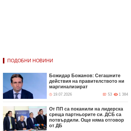
ПОДОБНИ НОВИНИ
Божидар Божанов: Сегашните
действия на правителството ни
маргинализират
19.07.2026
53
1 384
От ПП са поканили на лидерска
среща партньорите си. ДСБ са
потвърдили. Още няма отговор
от ДБ