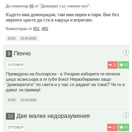
До коментар
#4
от "Демократ със сменен пол":
Където има демокрация, там има евреи и пари. Вие без
евреите щяхте да сте в каруци и впрягове.
Коментиран от
#51
,
#55
15:52
13.04.2026
Пенчо
9
11
62
ОТГОВОР
Преведено на български - в Унгария изборите ги печели
цецо асансьора а ги губи боко! Неразбираемо защо
"демократите" по света и у нас се радват на това!? Че го и
дават за пример!
15:52
13.04.2026
Две малки недоразумения
10
17
97
ОТГОВОР