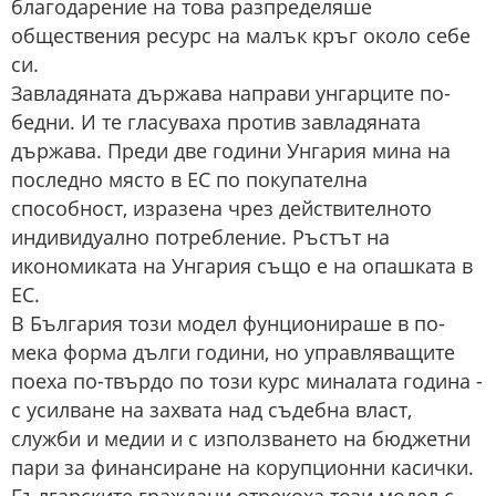
благодарение на това разпределяше
обществения ресурс на малък кръг около себе
си.
Завладяната държава направи унгарците по-
бедни. И те гласуваха против завладяната
държава. Преди две години Унгария мина на
последно място в ЕС по покупателна
способност, изразена чрез действителното
индивидуално потребление. Ръстът на
икономиката на Унгария също е на опашката в
ЕС.
В България този модел фунционираше в по-
мека форма дълги години, но управляващите
поеха по-твърдо по този курс миналата година -
с усилване на захвата над съдебна власт,
служби и медии и с използването на бюджетни
пари за финансиране на корупционни касички.