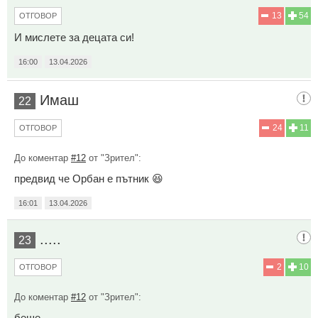
13
54
ОТГОВОР
И мислете за децата си!
16:00
13.04.2026
Имаш
22
24
11
ОТГОВОР
До коментар
#12
от "Зрител":
предвид че Орбан е пътник 😆
16:01
13.04.2026
.....
23
2
10
ОТГОВОР
До коментар
#12
от "Зрител":
беше....