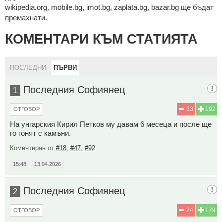
wikipedia.org, mobile.bg, imot.bg, zaplata.bg, bazar.bg ще бъдат
премахнати.
КОМЕНТАРИ КЪМ СТАТИЯТА
ПОСЛЕДНИ
ПЪРВИ
Последния Софиянец
1
33
192
ОТГОВОР
На унгарския Кирил Петков му давам 6 месеца и после ще
го гонят с камъни.
Коментиран от
#18
,
#47
,
#92
15:48
13.04.2026
Последния Софиянец
2
24
179
ОТГОВОР