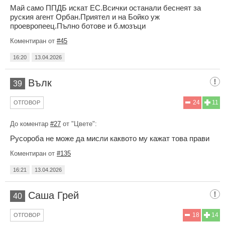
Май само ППДБ искат ЕС.Всички останали беснеят за
руския агент Орбан.Приятел и на Бойко уж
проевропеец.Пълно ботове и б.мозъци
Коментиран от
#45
16:20
13.04.2026
Вълк
39
24
11
ОТГОВОР
До коментар
#27
от "Цвете":
Русороба не може да мисли каквото му кажат това прави
Коментиран от
#135
16:21
13.04.2026
Саша Грей
40
18
14
ОТГОВОР