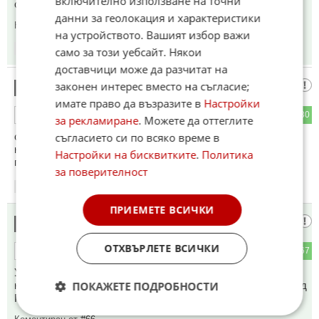
включително използване на точни
светлинни години пред вас.
данни за геолокация и характеристики
Коментиран от
#22
,
#23
на устройството. Вашият избор важи
15:54
13.04.2026
само за този уебсайт. Някои
доставчици може да разчитат на
Унгарците
законен интерес вместо на съгласие;
13
имате право да възразите в
Настройки
51
30
ОТГОВОР
за рекламиране
. Можете да оттеглите
са щастливи и се чувстват свободни , както самите те
съгласието си по всяко време в
казват , велик ден за Унгария ! Никога не са имали по -
Настройки на бисквитките
.
Политика
голяма и пълна с ентусиазъм избирателна активност !
за поверителност
15:54
13.04.2026
ПРИЕМЕТЕ ВСИЧКИ
Гледаме
14
ОТХВЪРЛЕТЕ ВСИЧКИ
12
67
ОТГОВОР
Унгария и ни се ще да дойде Орбан за български премиер,
кат не го щат неговите - на светлинни години напред е пред
ПОКАЖЕТЕ ПОДРОБНОСТИ
ППетроханци и гепи охранители.