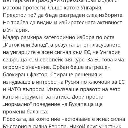
Българските граждани отрекоха този модел с
масови протести. Също като в Унгария.
Предстои той да бъде разграден след изборите.
Но трябва да видим и избирателната активност
в Унгария.
Мадяр рамкира категорично избора по оста
„Изток или Запад“, а резултатът от гласуването
на унгарците е ясен сигнал към ЕС, че Унгария
се връща към европейския курс. За ЕС това има
огромно значение. Орбан беше вътрешен
блокиращ фактор. Спираше решения и
изнудваше в интерес на Русия по ключови за ЕС
и НАТО въпроси. Използваше правото на вето
като инструмент за натиск. Дори просто
„нормално“ поведение на Будапеща ще
промени баланса.
Посоката, за която ние настояваме е ясна: силна
България в силна Европа. Никой друг участник