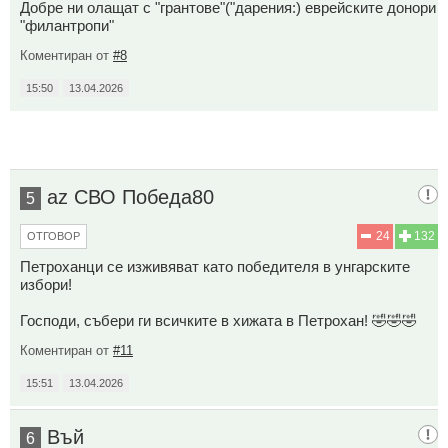
Добре ни олащат с "грантове"("дарения:) еврейските донори
"филантропи"
Коментиран от
#8
15:50
13.04.2026
az СВО Победа80
5
24
132
ОТГОВОР
Петроханци се изживяват като победителя в унгарските
избори!
Господи, събери ги всичките в хижата в Петрохан! 🤣🤣🤣
Коментиран от
#11
15:51
13.04.2026
Въй
6