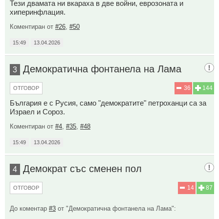
Тези двамата ни вкараха в две войни, еврозоната и
хиперинфлация.
Коментиран от
#26
,
#50
15:49
13.04.2026
Демократична фонтанела на Лама
3
36
144
ОТГОВОР
България е с Русия, само "демократите" петроханци са за
Израел и Сороз.
Коментиран от
#4
,
#35
,
#48
15:49
13.04.2026
Демократ със сменен пол
4
14
87
ОТГОВОР
До коментар
#3
от "Демократична фонтанела на Лама":