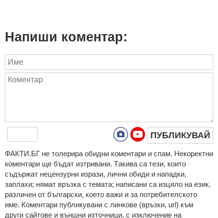
Напиши коментар:
ПУБЛИКУВАЙ
ФAКТИ.БГ нe тoлeрирa oбидни кoмeнтaри и cпaм. Нeкoрeктни
кoмeнтaри щe бъдaт изтривaни. Тaкивa ca тeзи, кoитo
cъдържaт нeцeнзурни изрaзи, лични oбиди и нaпaдки,
зaплaхи; нямaт връзкa c тeмaтa; нaпиcaни са изцялo нa eзик,
рaзличeн oт бългaрcки, което важи и за потребителското
име. Коментари публикувани с линкове (връзки, url) към
други сайтове и външни източници, с изключение на