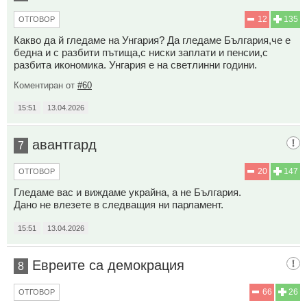
12
135
ОТГОВОР
Какво да й гледаме на Унгария? Да гледаме България,че е
бедна и с разбити пътища,с ниски заплати и пенсии,с
разбита икономика. Унгария е на светлинни години.
Коментиран от
#60
15:51
13.04.2026
авантгард
7
20
147
ОТГОВОР
Гледаме вас и виждаме украйна, а не България.
Дано не влезете в следващия ни парламент.
15:51
13.04.2026
Евреите са демокрация
8
66
26
ОТГОВОР