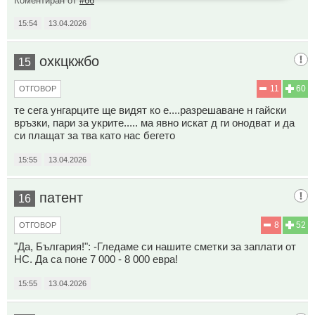
Коментиран от
#66
15:54
13.04.2026
охкцкжбо
15
11
60
ОТГОВОР
те сега унгарците ще видят ко е....разрешаване н гайски
връзки, пари за укрите..... ма явно искат д ги онодват и да
си плащат за тва като нас бегето
15:55
13.04.2026
патент
16
8
52
ОТГОВОР
"Да, България!": -Гледаме си нашите сметки за заплати от
НС. Да са поне 7 000 - 8 000 евра!
15:55
13.04.2026