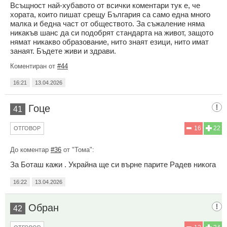
Всъщност най-хубавото от всички коментари тук е, че
хората, които пишат срещу България са само една много
малка и бедна част от обществото. За съжаление няма
никакъв шанс да си подобрят стандарта на живот, защото
нямат никакво образование, нито знаят езици, нито имат
занаят. Бъдете живи и здрави.
Коментиран от
#44
16:21
13.04.2026
Гоце
41
16
22
ОТГОВОР
До коментар
#36
от "Тома":
За Боташ кажи . Украйна ще си върне парите Радев никога
16:22
13.04.2026
Обран
42