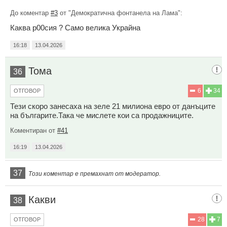
До коментар
#3
от "Демократична фонтанела на Лама":
Каква р00сия ? Само велика Украйна
16:18
13.04.2026
Тома
36
6
34
ОТГОВОР
Тези скоро занесаха на зеле 21 милиона евро от данъците
на българите.Така че мислете кои са продажниците.
Коментиран от
#41
16:19
13.04.2026
37
Този коментар е премахнат от модератор.
Какви
38
28
7
ОТГОВОР