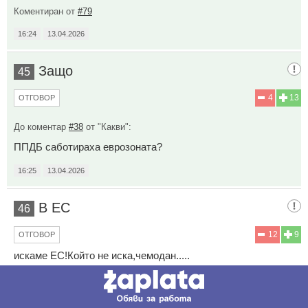
Коментиран от
#79
16:24
13.04.2026
Защо
45
4
13
ОТГОВОР
До коментар
#38
от "Какви":
ППДБ саботираха еврозоната?
16:25
13.04.2026
В ЕС
46
12
9
ОТГОВОР
искаме ЕС!Който не иска,чемодан.....
.
16:27
13.04.2026