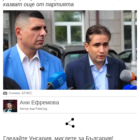
казват още от партията
Снимка: БГНЕС
Ани Ефремова
Автор във Fakti.bg
Гледайте Унгария, мислете за България!