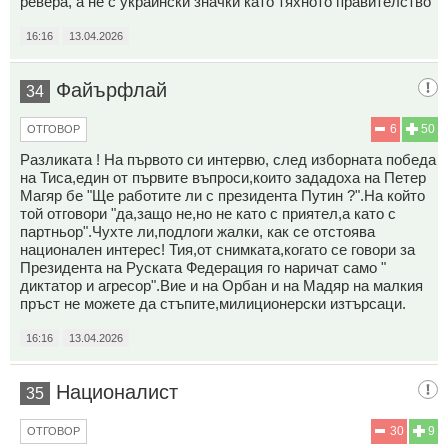
ревера, а не с украински значки като тяхното правителство
16:16
13.04.2026
Файърфлай
34
6
50
ОТГОВОР
Разликата ! На първото си интервю, след изборната победа
на Тиса,един от първите въпроси,които зададоха на Петер
Магяр бе "Ще работите ли с президента Путин ?".На който
той отговори "да,защо не,но не като с приятел,а като с
партньор".Чухте ли,подлоги жалки, как се отстоява
национален интерес! Тия,от снимката,когато се говори за
Президента на Руската Федерация го наричат само "
диктатор и агресор".Вие и на Орбан и на Мадяр на малкия
пръст не можете да стъпите,милиционерски изтърсаци.
16:16
13.04.2026
Националист
35
30
9
ОТГОВОР