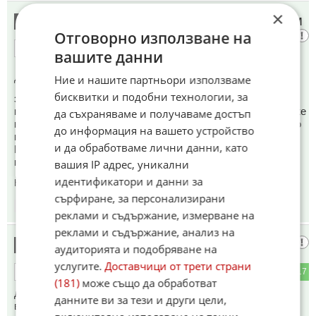
×
Притеснителна е елегантен евфимизъм
13
Отговорно използване на
2
12
ОТГОВОР
вашите данни
До коментар
#1
от "честен ционист":
Ние и нашите партньори използваме
бисквитки и подобни технологии, за
за катастрофална. Една бивша финасова министърка от
незнамси кое вече бивше правителство се опита да го каже
да съхраняваме и получаваме достъп
на глас жената , ама бързо и беше запушена устата. Както
до информация на вашето устройство
и всеки разумен човек.
и да обработваме лични данни, като
Извършителите на това безобразие на инат трябва да
понесат съдебна отговорност.
вашия IP адрес, уникални
идентификатори и данни за
Коментиран от
#27
сърфиране, за персонализирани
18:32
18.05.2026
реклами и съдържание, измерване на
реклами и съдържание, анализ на
Как няма
14
аудиторията и подобряване на
услугите.
Доставчици от трети страни
5
17
ОТГОВОР
(181)
може също да обработват
да е притеснително, като сложихте един некомпетентен
данните ви за тези и други цели,
военен за министър на финансите и две изкуфели