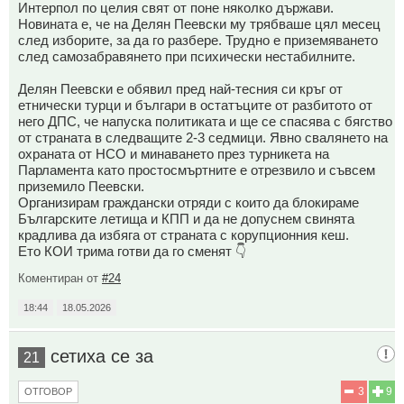
Интерпол по целия свят от поне няколко държави.
Новината е, че на Делян Пеевски му трябваше цял месец
след изборите, за да го разбере. Трудно е приземяването
след самозабравянето при психически нестабилните.
Делян Пеевски е обявил пред най-тесния си кръг от
етнически турци и българи в остатъците от разбитото от
него ДПС, че напуска политиката и ще се спасява с бягство
от страната в следващите 2-3 седмици. Явно свалянето на
охраната от НСО и минаването през турникета на
Парламента като простосмъртните е отрезвило и съвсем
приземило Пеевски.
Организирам граждански отряди с които да блокираме
Българските летища и КПП и да не допуснем свинята
крадлива да избяга от страната с корупционния кеш.
Ето КОИ трима готви да го сменят 👇
Коментиран от
#24
18:44
18.05.2026
сетиха се за
21
3
9
ОТГОВОР