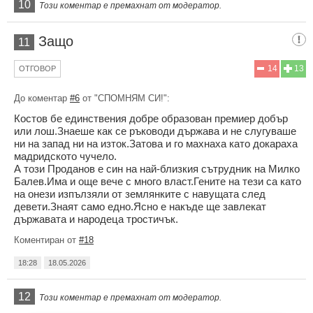
10
Този коментар е премахнат от модератор.
Защо
11
14
13
ОТГОВОР
До коментар
#6
от "СПОМНЯМ СИ!":
Костов бе единствения добре образован премиер добър
или лош.Знаеше как се ръководи държава и не слугуваше
ни на запад ни на изток.Затова и го махнаха като докараха
мадридското чучело.
А този Проданов е син на най-близкия сътрудник на Милко
Балев.Има и още вече с много власт.Гените на тези са като
на онези изпълзяли от землянките с навущата след
девети.Знаят само едно.Ясно е накъде ще завлекат
държавата и народеца тростичък.
Коментиран от
#18
18:28
18.05.2026
12
Този коментар е премахнат от модератор.