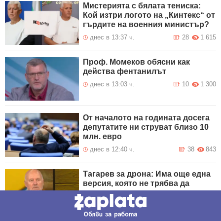
Мистерията с бялата тениска:
Кой изтри логото на „Кинтекс“ от
гърдите на военния министър?
днес в 13:37 ч.
28
1 615
Проф. Момеков обясни как
действа фентанилът
днес в 13:03 ч.
10
1 300
От началото на годината досега
депутатите ни струват близо 10
млн. евро
днес в 12:40 ч.
38
843
Тагарев за дрона: Има още една
версия, която не трябва да
изключваме
днес в 12:06 ч.
132
2 110