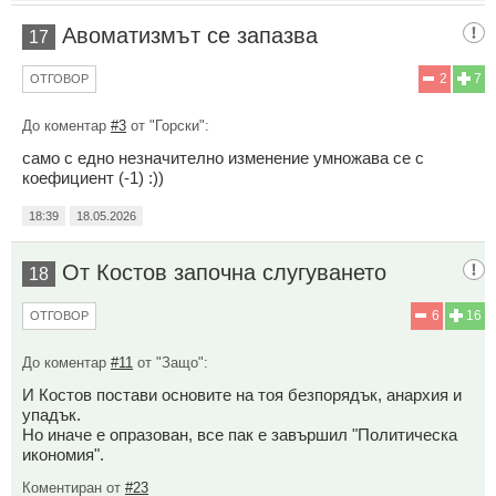
Авоматизмът се запазва
17
2
7
ОТГОВОР
До коментар
#3
от "Горски":
само с едно незначително изменение умножава се с
коефициент (-1) :))
18:39
18.05.2026
От Костов започна слугуването
18
6
16
ОТГОВОР
До коментар
#11
от "Защо":
И Костов постави основите на тоя безпорядък, анархия и
упадък.
Но иначе е опразован, все пак е завършил "Политическа
икономия".
Коментиран от
#23