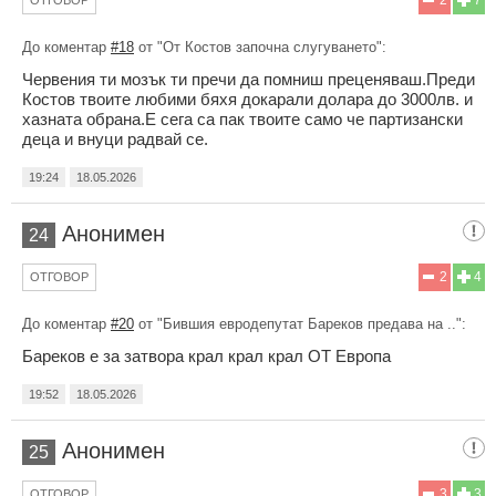
До коментар
#18
от "От Костов започна слугуването":
Червения ти мозък ти пречи да помниш преценяваш.Преди
Костов твоите любими бяхя докарали долара до 3000лв. и
хазната обрана.Е сега са пак твоите само че партизански
деца и внуци радвай се.
19:24
18.05.2026
Анонимен
24
2
4
ОТГОВОР
До коментар
#20
от "Бившия евродепутат Бареков предава на ..":
Бареков е за затвора крал крал крал ОТ Европа
19:52
18.05.2026
Анонимен
25
3
3
ОТГОВОР