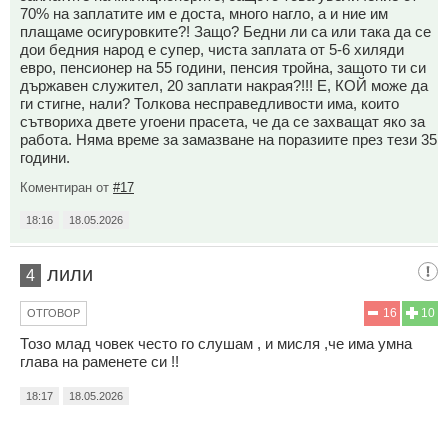
70% на заплатите им е доста, много нагло, а и ние им
плащаме осигуровките?! Защо? Бедни ли са или така да се
дои бедния народ е супер, чиста заплата от 5-6 хиляди
евро, пенсионер на 55 години, пенсия тройна, защото ти си
държавен служител, 20 заплати накрая?!!! Е, КОЙ може да
ги стигне, нали? Толкова несправедливости има, които
сътвориха двете угоени прасета, че да се захващат яко за
работа. Няма време за замазване на поразиите през тези 35
години.
Коментиран от
#17
18:16
18.05.2026
лили
4
16
10
ОТГОВОР
Тозо млад човек често го слушам , и мисля ,че има умна
глава на раменете си !!
18:17
18.05.2026