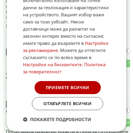
включително използване на точни
счетоводителки. И прави това, което теменужка направи с
последния бюджет, вдига осигуровките с 5 процента. За
данни за геолокация и характеристики
какво бяха протестите? Май през есента пак ще ходим да
на устройството. Вашият избор важи
сваляме тези некадърници!
само за този уебсайт. Някои
Коментиран от
#25
доставчици може да разчитат на
законен интерес вместо на съгласие;
18:35
18.05.2026
имате право да възразите в
Настройки
за рекламиране
. Можете да оттеглите
Оз. Ген.Румянцев
15
съгласието си по всяко време в
2
17
ОТГОВОР
Настройки на бисквитките
.
Политика
за поверителност
ДЪРЖАВНИТЕ СЛУЖИТЕЛИ ДА СИ ПЛАЩАТ
ОСИГУРОВКИТЕ, ТОВА Е КЛЮЧЕТО ОТ КОЛИБАТА.
ПРИЕМЕТЕ ВСИЧКИ
18:37
18.05.2026
Убития славуца от Учиндол от
ОТХВЪРЛЕТЕ ВСИЧКИ
16
отвъдното
ПОКАЖЕТЕ ПОДРОБНОСТИ
3
18
ОТГОВОР
Потресаващи разкрития! Борисов и Пеевски са откраднали