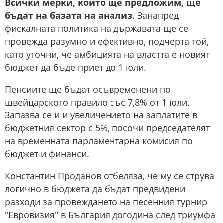
Всички мерки, които ще предложим, ще
бъдат на базата на анализ
. Занапред
фискалната политика на държавата ще се
провежда разумно и ефективно, подчерта той,
като уточни, че амбицията на властта е новият
бюджет да бъде приет до 1 юли.
Пенсиите ще бъдат осъвременени по
швейцарското правило със 7,8% от 1 юли.
Запазва се и и увеличението на заплатите в
бюджетния сектор с 5%, посочи председателят
на временната парламентарна комисия по
бюджет и финанси.
Константин Проданов отбеляза, че му се струва
логично в бюджета да бъдат предвидени
разходи за провеждането на песенния турнир
"Евровизия" в България догодина след триумфа