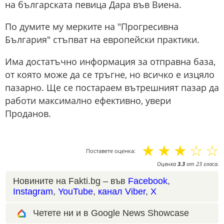
на българската певица Дара във Виена.
По думите му мерките на "Прогресивна
България" стъпват на европейски практики.
Има достатъчно информация за отправна база,
от която може да се тръгне, но всичко е изцяло
пазарно. Ще се постараем вътрешният пазар да
работи максимално ефективно, увери
Проданов.
☆
☆
☆
☆
☆
Поставете оценка:
Оценка
3.3
от
23
гласа.
Новините на Fakti.bg – във
Facebook
,
Instagram
,
YouTube
,
канал Viber
,
X
Четете ни и в Google News Showcase