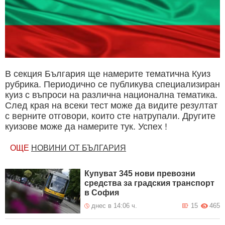
В секция България ще намерите тематична Куиз
рубрика. Периодично се публикува специализиран
куиз с въпроси на различна национална тематика.
След края на всеки тест може да видите резултат
с верните отговори, които сте натрупали. Другите
куизове може да намерите тук. Успех !
ОЩЕ
НОВИНИ ОТ БЪЛГАРИЯ
Купуват 345 нови превозни
средства за градския транспорт
в София
днес в 14:06 ч.
15
465