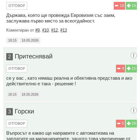
18
19
ОТГОВОР
Държава, която ще провежда Евровизия със заем,
заслужава първо място за всеотдайност.
Коментиран от
#9
,
#10
,
#12
,
#13
18:15
18.05.2026
Притеснявай
2
4
15
ОТГОВОР
се у вас , като нямаш реална и обективна представа и ако
действително е така - решение !
18:15
18.05.2026
Горски
3
5
29
ОТГОВОР
Въпросът е какво ще направите с автоматизма на
заплатите на милиционерите, защото това увеличение от