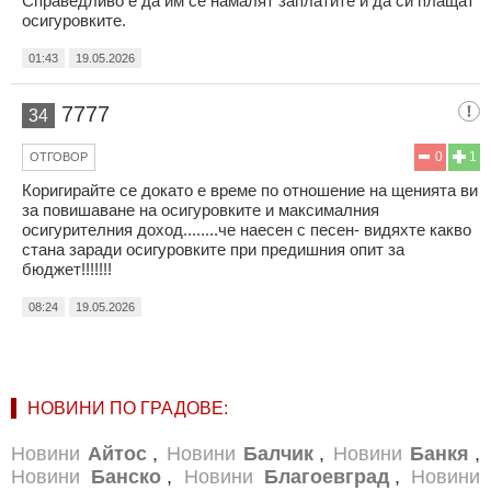
Справедливо е да им се намалят заплатите и да си плащат
осигуровките.
01:43
19.05.2026
7777
34
0
1
ОТГОВОР
Коригирайте се докато е време по отношение на щенията ви
за повишаване на осигуровките и максималния
осигурителния доход........че наесен с песен- видяхте какво
стана заради осигуровките при предишния опит за
бюджет!!!!!!!
08:24
19.05.2026
НОВИНИ ПО ГРАДОВЕ:
Новини
Айтос
,
Новини
Балчик
,
Новини
Банкя
,
Новини
Банско
,
Новини
Благоевград
,
Новини