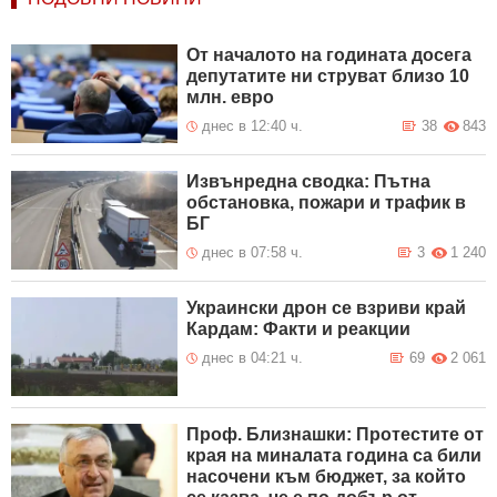
От началото на годината досега
депутатите ни струват близо 10
млн. евро
днес в 12:40 ч.
38
843
Извънредна сводка: Пътна
обстановка, пожари и трафик в
БГ
днес в 07:58 ч.
3
1 240
Украински дрон се взриви край
Кардам: Факти и реакции
днес в 04:21 ч.
69
2 061
Проф. Близнашки: Протестите от
края на миналата година са били
насочени към бюджет, за който