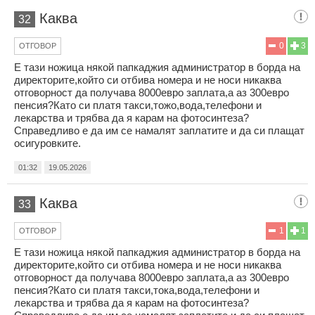
Каква
32
0
3
ОТГОВОР
Е тази ножица някой папкаджия администратор в борда на
директорите,който си отбива номера и не носи никаква
отговорност да получава 8000евро заплата,а аз 300евро
пенсия?Като си платя такси,тожо,вода,телефони и
лекарства и трябва да я карам на фотосинтеза?
Справедливо е да им се намалят заплатите и да си плащат
осигуровките.
01:32
19.05.2026
Каква
33
1
1
ОТГОВОР
Е тази ножица някой папкаджия администратор в борда на
директорите,който си отбива номера и не носи никаква
отговорност да получава 8000евро заплата,а аз 300евро
пенсия?Като си платя такси,тока,вода,телефони и
лекарства и трябва да я карам на фотосинтеза?