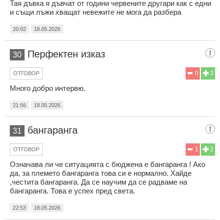
Тая дъвка я дъвчат от години червените другари как с едни
и същи лъжи хващат невежите не мога да разбера
20:02
18.05.2026
Перфектен изказ
30
0
3
ОТГОВОР
Много добро интервю.
21:56
18.05.2026
бангаранга
31
1
2
ОТГОВОР
Означава ли че ситуацията с бюджена е бангаранга ! Ако
да, за племето бангаранга това си е нормално. Хайде
,честита бангаранга. Да се научим да се радваме на
бангаранга. Това е успех пред света.
22:53
18.05.2026