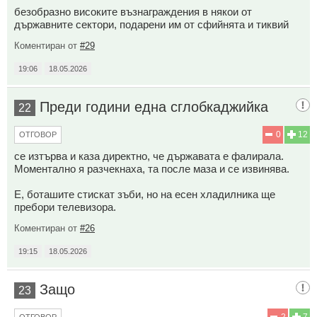
безобразно високите възнаграждения в някои от
държавните сектори, подарени им от сфийнята и тиквий
Коментиран от
#29
19:06
18.05.2026
Преди години една сглобкаджийка
22
0
12
ОТГОВОР
се изтърва и каза директно, че държавата е фалирала.
Моментално я разчекнаха, та после маза и се извинява.
Е, боташите стискат зъби, но на есен хладилника ще
пребори телевизора.
Коментиран от
#26
19:15
18.05.2026
Защо
23
2
7
ОТГОВОР