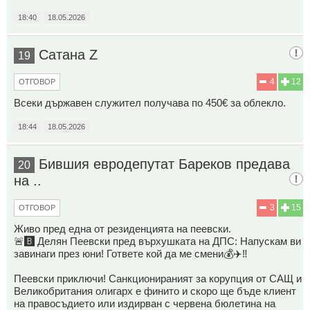
18:40
18.05.2026
Сатана Z
19
4
12
ОТГОВОР
Всеки държавен служител получава по 450€ за облекло.
18:44
18.05.2026
Бившия евродепутат Бареков предава
20
на ..
3
15
ОТГОВОР
Живо пред една от резиденцията на пеевски.
🚨🅱️ Делян Пеевски пред върхушката на ДПС: Напускам ви
завинаги през юни! Гответе кой да ме смени💰✈️‼️
Пеевски приключи! Санкционираният за корупция от САЩ и
Великобритания олигарх е финито и скоро ще бъде клиент
на правосъдието или издирван с червена бюлетина на