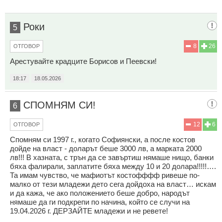
Роки
5
8
26
ОТГОВОР
Арестувайте крадците Борисов и Пеевски!
18:17
18.05.2026
СПОМНЯМ СИ!
6
12
6
ОТГОВОР
Спомням си 1997 г., когато Софиянски, а после костов
дойде на власт - доларът беше 3000 лв, а марката 2000
лв!!! В хазната, с трън да се завъртиш нямаше нищо, банки
бяха фалирали, заплатите бяха между 10 и 20 долара!!!!!….
Та имам чувство, че мафиотът костофффф ривеше по-
малко от тези младежи дето сега дойдоха на власт… искам
и да кажа, че ако положението беше добро, народът
нямаше да ги подкрепи по начина, който се случи на
19.04.2026 г. ДЕРЗАЙТЕ младежи и не ревете!