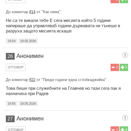
До коментар
#14
от "Как няма":
Не са те викали тебе Е сега месията който 5 години
напираше да управлява5 години държавата ни тънеше в
разруха защото месията искаше
19:54
18.05.2026
Анонимен
26
1
3
ОТГОВОР
До коментар
#22
от "Преди години една сглобкаджийка":
Това беше при служебните на Главчев но тази сега пак я
назначиха при Радев
19:55
18.05.2026
Анонимен
27
1
4
ОТГОВОР