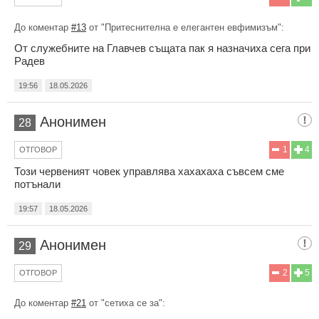
До коментар
#13
от "Притеснителна е елегантен евфимизъм":
От служебните на Главчев същата пак я назначиха сега при
Радев
19:56
18.05.2026
Анонимен
28
1
4
ОТГОВОР
Този червеният човек управлява хахахаха съвсем сме
потънали
19:57
18.05.2026
Анонимен
29
2
5
ОТГОВОР
До коментар
#21
от "сетиха се за":