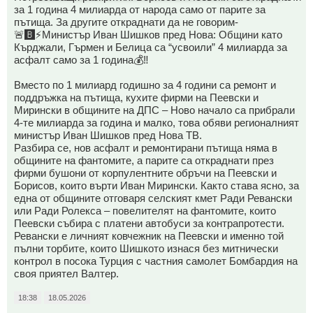
за 1 година 4 милиарда от народа само от парите за
пътища. За другите откраднати да не говорим-
🚨🅱️⚡️Министър Иван Шишков пред Нова: Общини като
Кърджали, Гърмен и Белица са “усвоили” 4 милиарда за
асфалт само за 1 година💰‼️
Вместо по 1 милиард годишно за 4 години са ремонт и
поддръжка на пътища, кухите фирми на Пеевски и
Мирински в общините на ДПС – Ново начало са прибрали
4-те милиарда за година и малко, това обяви регионалният
министър Иван Шишков пред Нова ТВ.
Разбира се, нов асфалт и ремонтирани пътища няма в
общините на фантомите, а парите са откраднати през
фирми бушони от корпулентните обръчи на Пеевски и
Борисов, които върти Иван Мирински. Както става ясно, за
една от общините отговаря селският кмет Ради Ревански
или Ради Ролекса – повелителят на фантомите, които
Пеевски събира с платени автобуси за контрапротести.
Ревански е личният ковчежник на Пеевски и именно той
пълни торбите, които Шишкото изнася без митнически
контрол в посока Турция с частния самолет Бомбардия на
своя приятел Валтер.
18:38
18.05.2026