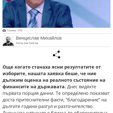
Снимка: бТВ
Венцислав Михайлов
Автор във Fakti.bg
Още когато станаха ясни резултатите от
изборите, нашата заявка беше, че ние
дължим оценка на реалното състояние на
финансите на държавата.
Днес видяхте
първата порция данни. Те определено показват
доста притеснителни факти, "благодарение" на
дългите години разгул и разточителство.
Днешната ситуация е близка до обзпокоителна.