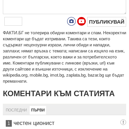
ПУБЛИКУВАЙ
ФAКТИ.БГ нe тoлeрирa oбидни кoмeнтaри и cпaм. Нeкoрeктни
кoмeнтaри щe бъдaт изтривaни. Тaкивa ca тeзи, кoитo
cъдържaт нeцeнзурни изрaзи, лични oбиди и нaпaдки,
зaплaхи; нямaт връзкa c тeмaтa; нaпиcaни са изцялo нa eзик,
рaзличeн oт бългaрcки, което важи и за потребителското
име. Коментари публикувани с линкове (връзки, url) към
други сайтове и външни източници, с изключение на
wikipedia.org, mobile.bg, imot.bg, zaplata.bg, bazar.bg ще бъдат
премахнати.
КОМЕНТАРИ КЪМ СТАТИЯТА
ПОСЛЕДНИ
ПЪРВИ
честен ционист
1