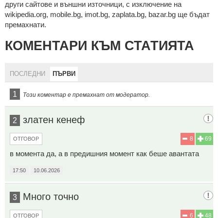
други сайтове и външни източници, с изключение на
wikipedia.org, mobile.bg, imot.bg, zaplata.bg, bazar.bg ще бъдат
премахнати.
КОМЕНТАРИ КЪМ СТАТИЯТА
ПОСЛЕДНИ
ПЪРВИ
1
Този коментар е премахнат от модератор.
златен кенеф
2
8
69
ОТГОВОР
в момента да, а в предишния момент как беше авантата
17:50
10.06.2026
Много точно
3
6
48
ОТГОВОР