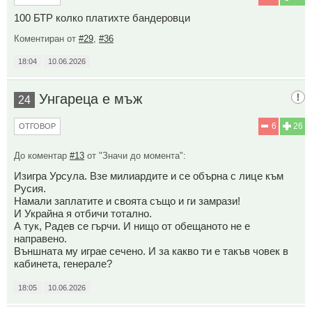
100 БТР колко платихте бандеровци
Коментиран от
#29
,
#36
18:04
10.06.2026
Унгареца е мъж
24
6
26
ОТГОВОР
До коментар
#13
от "Значи до момента":
Изигра Урсула. Взе милиардите и се обърна с лице към
Русия.
Намали заплатите и своята също и ги замрази!
И Украйна я отбичи тотално.
А тук, Радев се гърчи. И нищо от обещаното не е
направено.
Външната му играе сечено. И за какво ти е такъв човек в
кабинета, генерале?
18:05
10.06.2026