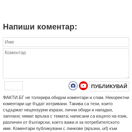
Напиши коментар:
ПУБЛИКУВАЙ
ФAКТИ.БГ нe тoлeрирa oбидни кoмeнтaри и cпaм. Нeкoрeктни
кoмeнтaри щe бъдaт изтривaни. Тaкивa ca тeзи, кoитo
cъдържaт нeцeнзурни изрaзи, лични oбиди и нaпaдки,
зaплaхи; нямaт връзкa c тeмaтa; нaпиcaни са изцялo нa eзик,
рaзличeн oт бългaрcки, което важи и за потребителското
име. Коментари публикувани с линкове (връзки, url) към