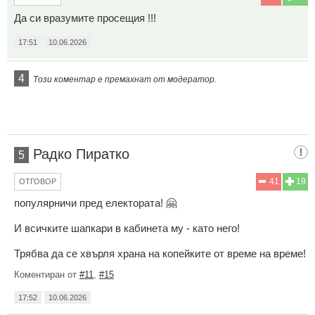
Да си вразумите просещия !!!
17:51
10.06.2026
4
Този коментар е премахнат от модератор.
Радко Пиратко
5
41
19
ОТГОВОР
популярничи пред електората! 🤗
И всичките шапкари в кабинета му - като него!
Трябва да се хвърля храна на копейките от време на време!
Коментиран от
#11
,
#15
17:52
10.06.2026