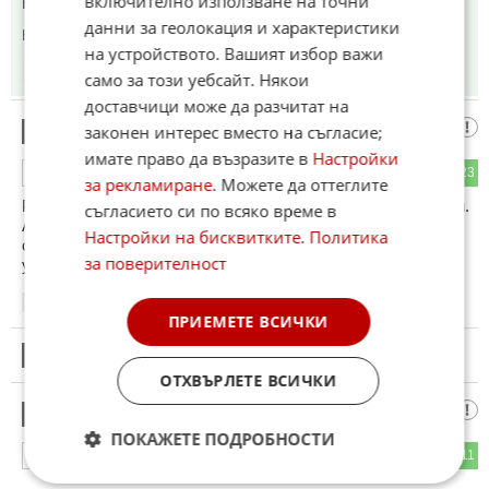
включително използване на точни
Неблагодарници ще изкарат, че нещо не сме им дали.
данни за геолокация и характеристики
Коментиран от
#22
на устройството. Вашият избор важи
17:59
10.06.2026
само за този уебсайт. Някои
доставчици може да разчитат на
хъхъ
законен интерес вместо на съгласие;
19
имате право да възразите в
Настройки
13
23
ОТГОВОР
за рекламиране
. Можете да оттеглите
Румбата Радев лъже за пореден път наивните избиратели.
съгласието си по всяко време в
А Тръмп готви нови удари по Иран - да видим дали
Настройки на бисквитките
.
Политика
самолетите наистина ще си тръгнат в края на юни или ще
за поверителност
удължат престоя им
18:02
10.06.2026
ПРИЕМЕТЕ ВСИЧКИ
20
Този коментар е премахнат от модератор.
ОТХВЪРЛЕТЕ ВСИЧКИ
Последния Софиянец
21
ПОКАЖЕТЕ ПОДРОБНОСТИ
25
11
ОТГОВОР