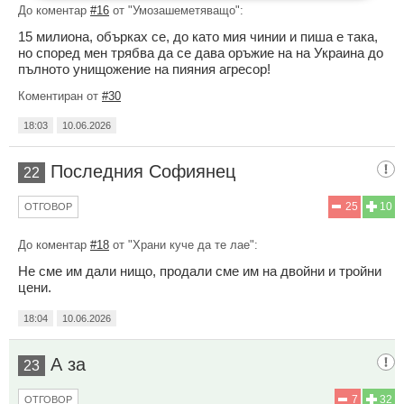
До коментар
#16
от "Умозашеметяващо":
15 милиона, обърках се, до като мия чинии и пиша е така,
но според мен трябва да се дава оръжие на на Украина до
пълното унищожение на пияния агресор!
Коментиран от
#30
18:03
10.06.2026
Последния Софиянец
22
25
10
ОТГОВОР
До коментар
#18
от "Храни куче да те лае":
Не сме им дали нищо, продали сме им на двойни и тройни
цени.
18:04
10.06.2026
А за
23
7
32
ОТГОВОР