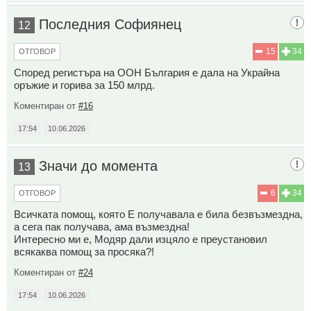
Последния Софиянец
12
15
34
ОТГОВОР
Според регистъра на ООН България е дала на Украйна
оръжие и горива за 150 млрд.
Коментиран от
#16
17:54
10.06.2026
Значи до момента
13
6
34
ОТГОВОР
Всичката помощ, която Е получавала е била безвъзмездна,
а сега пак получава, ама възмездна!
Интересно ми е, Модяр дали изцяло е преустановил
всякаква помощ за просяка?!
Коментиран от
#24
17:54
10.06.2026