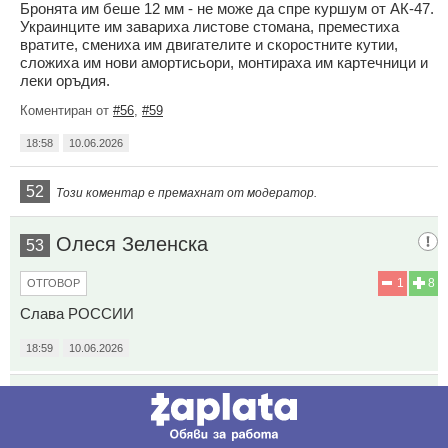
Бронята им беше 12 мм - не може да спре куршум от АК-47.
Украинците им завариха листове стомана, преместиха
вратите, смениха им двигателите и скоростните кутии,
сложиха им нови амортисьори, монтираха им картечници и
леки оръдия.
Коментиран от
#56
,
#59
18:58
10.06.2026
52
Този коментар е премахнат от модератор.
Олеся Зеленска
53
1
8
ОТГОВОР
Слава РОССИИ
18:59
10.06.2026
Този може би е прав
54
2
12
ОТГОВОР