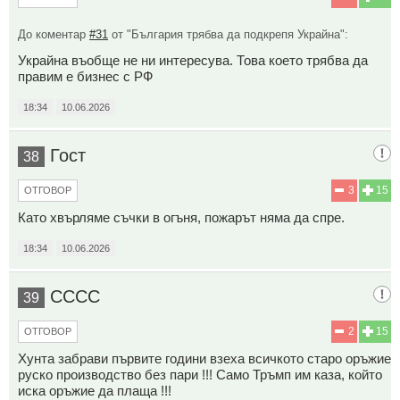
До коментар
#31
от "България трябва да подкрепя Украйна":
Украйна въобще не ни интересува. Това което трябва да
правим е бизнес с РФ
18:34
10.06.2026
Гост
38
3
15
ОТГОВОР
Като хвърляме съчки в огъня, пожарът няма да спре.
18:34
10.06.2026
СССС
39
2
15
ОТГОВОР
Хунта забрави първите години взеха всичкото старо оръжие
руско производство без пари !!! Само Тръмп им каза, който
иска оръжие да плаща !!!