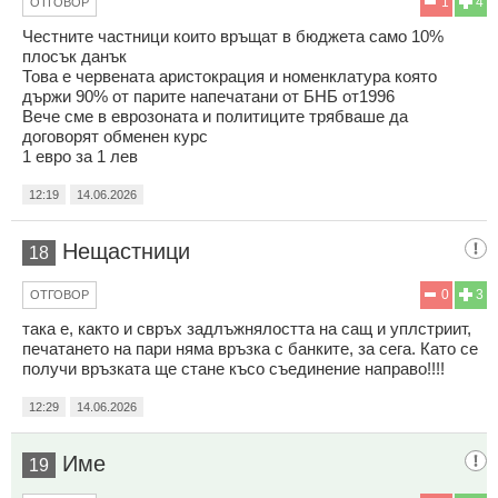
1
4
ОТГОВОР
Честните частници които връщат в бюджета само 10%
плосък данък
Това е червената аристокрация и номенклатура която
държи 90% от парите напечатани от БНБ от1996
Вече сме в еврозоната и политиците трябваше да
договорят обменен курс
1 евро за 1 лев
12:19
14.06.2026
Нещастници
18
0
3
ОТГОВОР
така е, както и свръх задлъжнялостта на сащ и уплстриит,
печатането на пари няма връзка с банките, за сега. Като се
получи връзката ще стане късо съединение направо!!!!
12:29
14.06.2026
Име
19