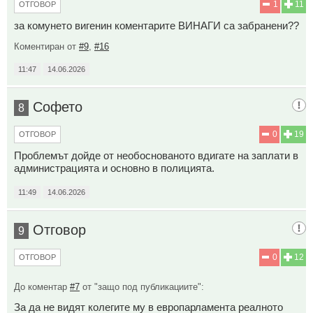
1
11
ОТГОВОР
за комунето вигенин коментарите ВИНАГИ са забранени??
Коментиран от
#9
,
#16
11:47
14.06.2026
Софето
8
0
19
ОТГОВОР
Проблемът дойде от необоснованото вдигате на заплати в
администрацията и основно в полицията.
11:49
14.06.2026
Отговор
9
0
12
ОТГОВОР
До коментар
#7
от "защо под публикациите":
За да не видят колегите му в европарламента реалното