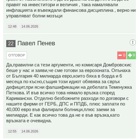
правят на инвеститори и величия , така намалявали
инфлацията и въвеждали финансова дисциплина , верно ни
управляват болни мозъци
12:48
14.06.2026
Павел Пенев
22
0
9
ОТГОВОР
Да,правилни са тези аргументи, но комисаря Домбровскис
беше у нас и заяви,че сме готови за еврозоната. Опънаха
от България 40 милиарда евро,които бяха в борда и 6
месеца по късно,същия този идиот обявява за свръх
дефицит,при ясни фалшификации на дебелата Теменужка
Петкова. И във всичко това нямало връзка според
Каримански. Отделно безбожните разходи по договори с
нашите фирми от ГЕРБ, ДПС и ППДБ, плюс заплати по
40,000 евро във фалирали болници,плюс заеми за
милиарди. Е как всичко това да не е във връзка,като
връзката е очевидна.
12:55
14.06.2026