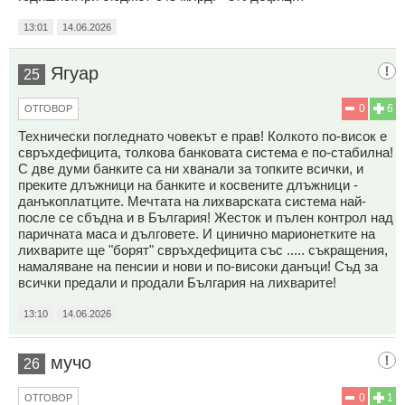
13:01
14.06.2026
Ягуар
25
0
6
ОТГОВОР
Технически погледнато човекът е прав! Колкото по-висок е
свръхдефицита, толкова банковата система е по-стабилна!
С две думи банките са ни хванали за топките всички, и
преките длъжници на банките и косвените длъжници -
данъкоплатците. Мечтата на лихварската система най-
после се сбъдна и в България! Жесток и пълен контрол над
паричната маса и дълговете. И цинично марионетките на
лихварите ще "борят" свръхдефицита със ..... съкращения,
намаляване на пенсии и нови и по-високи данъци! Съд за
всички предали и продали България на лихварите!
13:10
14.06.2026
мучо
26
0
1
ОТГОВОР