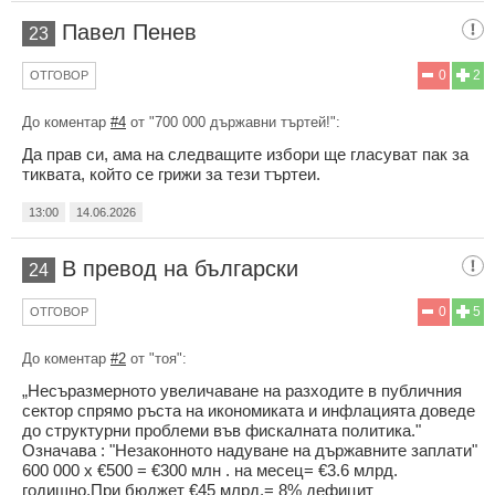
Павел Пенев
23
0
2
ОТГОВОР
До коментар
#4
от "700 000 държавни търтей!":
Да прав си, ама на следващите избори ще гласуват пак за
тиквата, който се грижи за тези търтеи.
13:00
14.06.2026
В превод на български
24
0
5
ОТГОВОР
До коментар
#2
от "тоя":
„Несъразмерното увеличаване на разходите в публичния
сектор спрямо ръста на икономиката и инфлацията доведе
до структурни проблеми във фискалната политика."
Означава : "Незаконното надуване на държавните заплати"
600 000 х €500 = €300 млн . на месец= €3.6 млрд.
годишно.При бюджет €45 млрд.= 8% дефицит