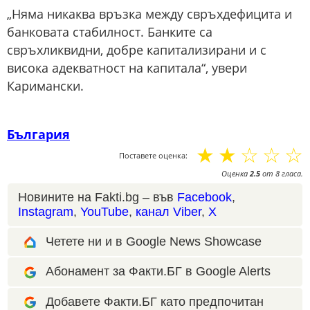
„Няма никаква връзка между свръхдефицита и
банковата стабилност. Банките са
свръхликвидни, добре капитализирани и с
висока адекватност на капитала“, увери
Каримански.
България
☆
☆
☆
☆
☆
Поставете оценка:
Оценка
2.5
от
8
гласа.
Новините на Fakti.bg – във
Facebook
,
Instagram
,
YouTube
,
канал Viber
,
X
Четете ни и в Google News Showcase
Абонамент за Факти.БГ в Google Alerts
Добавете Факти.БГ като предпочитан