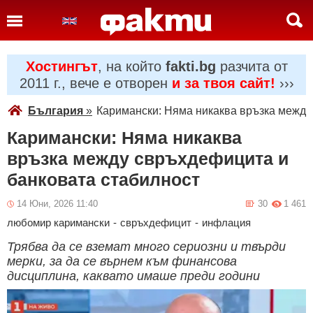
Хостингът
, на който
fakti.bg
разчита от
2011 г., вече е отворен
и за твоя сайт!
›››
България
»
Каримански: Няма никаква връзка между
Каримански: Няма никаква
връзка между свръхдефицита и
банковата стабилност
14 Юни, 2026 11:40
30
1 461
любомир каримански
-
свръхдефицит
-
инфлация
Трябва да се вземат много сериозни и твърди
мерки, за да се върнем към финансова
дисциплина, каквато имаше преди години