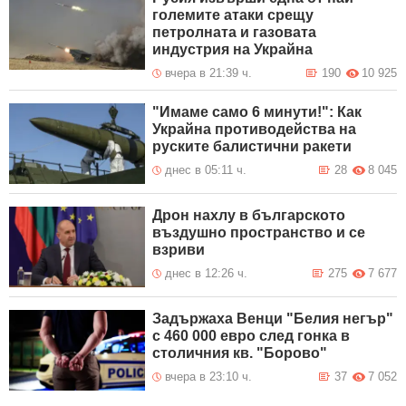
големите атаки срещу
петролната и газовата
индустрия на Украйна
вчера в 21:39 ч.
190
10 925
"Имаме само 6 минути!": Как
Украйна противодейства на
руските балистични ракети
днес в 05:11 ч.
28
8 045
Дрон нахлу в българското
въздушно пространство и се
взриви
днес в 12:26 ч.
275
7 677
Задържаха Венци "Белия негър"
с 460 000 евро след гонка в
столичния кв. "Борово"
вчера в 23:10 ч.
37
7 052