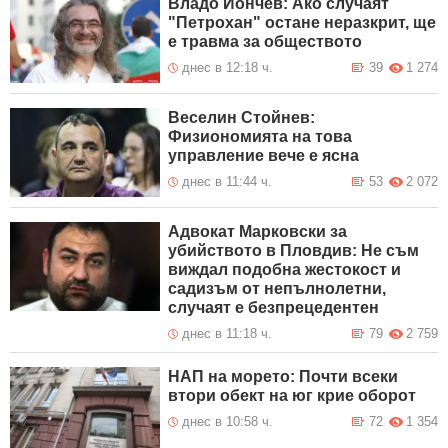
Владо Йончев: Ако случаят
"Петрохан" остане неразкрит, ще
е травма за обществото
днес в 12:18 ч.
39
1 274
Веселин Стойнев:
Физиономията на това
управление вече е ясна
днес в 11:44 ч.
53
2 072
Адвокат Марковски за
убийството в Пловдив: Не съм
виждал подобна жестокост и
садизъм от непълнолетни,
случаят е безпрецедентен
днес в 11:18 ч.
79
2 759
НАП на морето: Почти всеки
втори обект на юг крие оборот
днес в 10:58 ч.
72
1 354