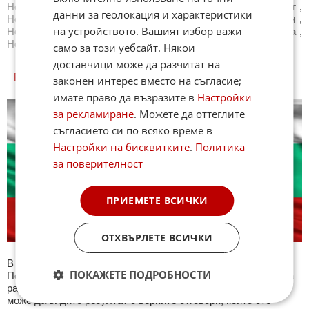
Новини
Царево
,
Новини
Чепеларе
,
Новини
Червен бряг
,
данни за геолокация и характеристики
Новини
Черноморец
,
Новини
Чипровци
,
Новини
Чирпан
,
на устройството. Вашият избор важи
Новини
Шабла
,
Новини
Шумен
,
Новини
Ябланица
,
Новини
Ямбол
,
Новини
Всички градове
само за този уебсайт. Някои
доставчици може да разчитат на
БЪЛГАРИЯ КУИЗОВЕ
законен интерес вместо на съгласие;
имате право да възразите в
Настройки
за рекламиране
. Можете да оттеглите
съгласието си по всяко време в
Настройки на бисквитките
.
Политика
за поверителност
ПРИЕМЕТЕ ВСИЧКИ
ОТХВЪРЛЕТЕ ВСИЧКИ
В секция България ще намерите тематична Куиз рубрика.
ПОКАЖЕТЕ ПОДРОБНОСТИ
Периодично се публикува специализиран куиз с въпроси на
различна национална тематика. След края на всеки тест
може да видите резултат с верните отговори, които сте