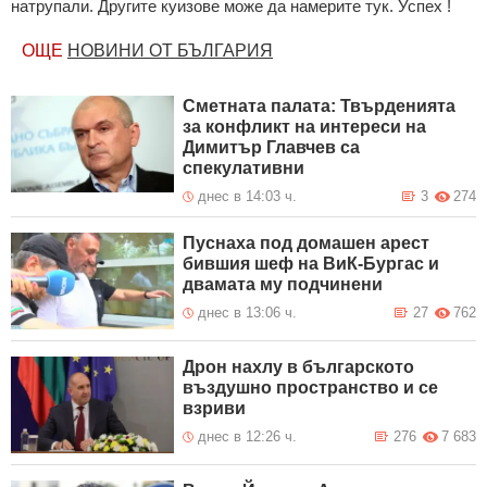
натрупали. Другите куизове може да намерите тук. Успех !
ОЩЕ
НОВИНИ ОТ БЪЛГАРИЯ
Сметната палата: Твърденията
за конфликт на интереси на
Димитър Главчев са
спекулативни
днес в 14:03 ч.
3
274
Пуснаха под домашен арест
бившия шеф на ВиК-Бургас и
двамата му подчинени
днес в 13:06 ч.
27
762
Дрон нахлу в българското
въздушно пространство и се
взриви
днес в 12:26 ч.
276
7 683