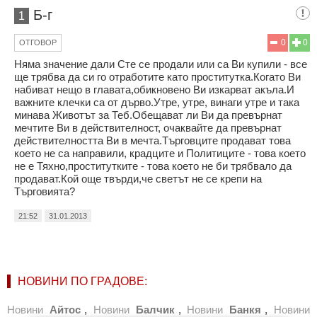
Б-г
1
0
0
ОТГОВОР
Няма значение дали Сте се продали или са Ви купили - все
ще трябва да си го отработите като проститутка.Когато Ви
набиват нещо в главата,обикновено Ви изкарват акъла.И
важните клечки са от дърво.Утре, утре, винаги утре и така
минава Животът за Теб.Обещават ли Ви да превърнат
мечтите Ви в действителност, очаквайте да превърнат
действителността Ви в мечта.Търговците продават това
което не са направили, крадците и Политиците - това което
не е Тяхно,проститутките - това което не би трябвало да
продават.Кой още твърди,че светът не се крепи на
Търговията?
21:52
31.01.2013
НОВИНИ ПО ГРАДОВЕ:
Новини
Айтос
,
Новини
Балчик
,
Новини
Банкя
,
Новини