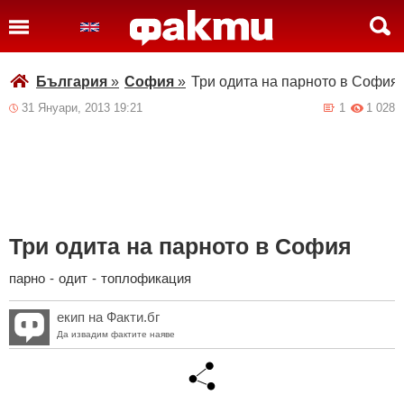
България
»
София
»
Три одита на парното в София
31 Януари, 2013 19:21
1
1 028
Три одита на парното в София
парно
-
одит
-
топлофикация
екип на Факти.бг
Да извадим фактите наяве