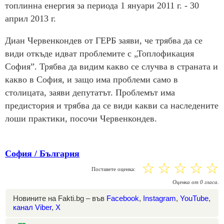
топлинна енергия за периода 1 януари 2011 г. - 30
април 2013 г.
Диан Червенкондев от ГЕРБ заяви, че трябва да се
види откъде идват проблемите с „Топлофикация
София”. Трябва да видим какво се случва в страната и
какво в София, и защо има проблеми само в
столицата, заяви депутатът. Проблемът има
предистория и трябва да се види какви са наследените
лоши практики, посочи Червенкондев.
София / България
☆
☆
☆
☆
☆
Поставете оценка:
Оценка
от
0
гласа.
Новините на Fakti.bg – във
Facebook
,
Instagram
,
YouTube
,
канал Viber
,
X