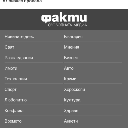
57 бизнес провала
Новините днес
България
Свят
Мнения
Разследвания
Бизнес
Имоти
Авто
Технологии
Крими
Спорт
Хороскопи
Любопитно
Култура
Конфликт
Здраве
Времето
Анкети