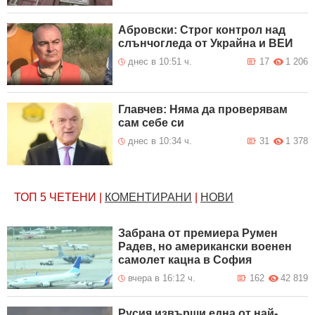
Абровски: Строг контрол над
слънчогледа от Украйна и ВЕИ
днес в 10:51 ч.
17
1 206
Главчев: Няма да проверявам
сам себе си
днес в 10:34 ч.
31
1 378
ТОП 5
ЧЕТЕНИ
|
КОМЕНТИРАНИ
|
НОВИ
Забрана от премиера Румен
Радев, но американски военен
самолет кацна в София
вчера в 16:12 ч.
162
42 819
Русия извърши една от най-