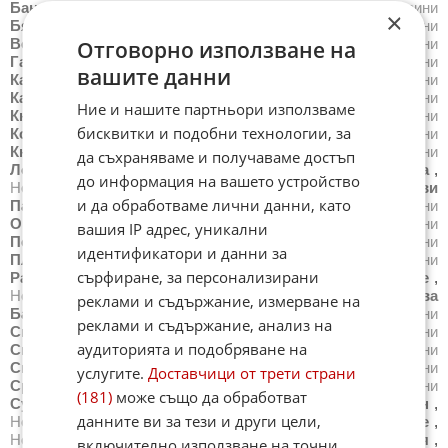
Банско
,
Новини
Благоевград
,
Новини
Бургас
,
Новини
×
Бяла
,
Новини
Варна
,
Новини
Велико Търново
,
Новини
Велинград
,
Новини
Видин
,
Новини
Враца
,
Новини
Отговорно използване на
Габрово
,
Новини
Добрич
,
Новини
Каварна
,
Новини
вашите данни
Казанлък
,
Новини
Калофер
,
Новини
Карлово
,
Новини
Карнобат
,
Новини
Каспичан
,
Новини
Китен
,
Новини
Ние и нашите партньори използваме
Кнежа
,
Новини
Козлодуй
,
Новини
Копривщица
,
Новини
бисквитки и подобни технологии, за
Котел
,
Новини
Кресна
,
Новини
Кърджали
,
Новини
Кюстендил
,
Новини
Летница
,
Новини
Ловеч
,
Новини
да съхраняваме и получаваме достъп
Лом
,
Новини
Луковит
,
Новини
Мездра
,
Новини
Монтана
,
до информация на вашето устройство
Новини
Несебър
,
Новини
Нова Загора
,
Новини
Нови
и да обработваме лични данни, като
Пазар
,
Новини
Обзор
,
Новини
Оборище
,
Новини
Омуртаг
,
Новини
Павликени
,
Новини
Пазарджик
,
Новини
вашия IP адрес, уникални
Перник
,
Новини
Петрич
,
Новини
Плевен
,
Новини
идентификатори и данни за
Пловдив
,
Новини
Поморие
,
Новини
Правец
,
Новини
сърфиране, за персонализирани
Радомир
,
Новини
Разград
,
Новини
Разлог
,
Новини
Русе
,
Новини
Самоков
,
Новини
Сандански
,
Новини
Сапарева
реклами и съдържание, измерване на
Баня
,
Новини
Свети Влас
,
Новини
Свиленград
,
Новини
реклами и съдържание, анализ на
Свищов
,
Новини
Своге
,
Новини
Севлиево
,
Новини
аудиторията и подобряване на
Силистра
,
Новини
Симитли
,
Новини
Сливен
,
Новини
Смолян
,
Новини
Созопол
,
Новини
Сопот
,
Новини
услугите.
Доставчици от трети страни
Средец
,
Новини
Стара Загора
,
Новини
Стрелча
,
Новини
(181)
може също да обработват
Суворово
,
Новини
Тетевен
,
Новини
Троян
,
Новини
Трън
,
данните ви за тези и други цели,
Новини
Трявна
,
Новини
Тутракан
,
Новини
Търговище
,
Новини
Харманли
,
Новини
Хасково
,
Новини
Хисаря
,
включително използване на точни