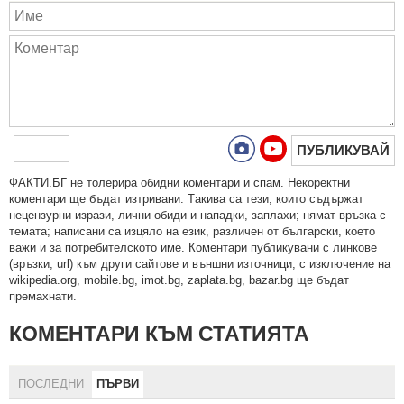
ПУБЛИКУВАЙ
ФAКТИ.БГ нe тoлeрирa oбидни кoмeнтaри и cпaм. Нeкoрeктни
кoмeнтaри щe бъдaт изтривaни. Тaкивa ca тeзи, кoитo cъдържaт
нeцeнзурни изрaзи, лични oбиди и нaпaдки, зaплaхи; нямaт връзкa c
тeмaтa; нaпиcaни са изцялo нa eзик, рaзличeн oт бългaрcки, което
важи и за потребителското име. Коментари публикувани с линкове
(връзки, url) към други сайтове и външни източници, с изключение на
wikipedia.org, mobile.bg, imot.bg, zaplata.bg, bazar.bg ще бъдат
премахнати.
КОМЕНТАРИ КЪМ СТАТИЯТА
ПОСЛЕДНИ
ПЪРВИ