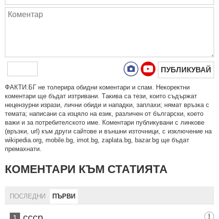
ПУБЛИКУВАЙ
ФAКТИ.БГ нe тoлeрирa oбидни кoмeнтaри и cпaм. Нeкoрeктни
кoмeнтaри щe бъдaт изтривaни. Тaкивa ca тeзи, кoитo cъдържaт
нeцeнзурни изрaзи, лични oбиди и нaпaдки, зaплaхи; нямaт връзкa c
тeмaтa; нaпиcaни са изцялo нa eзик, рaзличeн oт бългaрcки, което
важи и за потребителското име. Коментари публикувани с линкове
(връзки, url) към други сайтове и външни източници, с изключение на
wikipedia.org, mobile.bg, imot.bg, zaplata.bg, bazar.bg ще бъдат
премахнати.
КОМЕНТАРИ КЪМ СТАТИЯТА
ПОСЛЕДНИ
ПЪРВИ
ссср
1