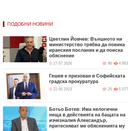
ПОДОБНИ НОВИНИ
Цветлин Йовчев: Външното ни
министерство трябва да повика
иранския посланик и да поиска
обяснение
27.07.2026
86
4 953
Гешев е призован в Софийската
градска прокуратура
22.05.2023
25
5 077
Ботьо Ботев: Има нелогични
неща в действията на бащата на
изчезналия Александър,
притесняват ме обясненията му