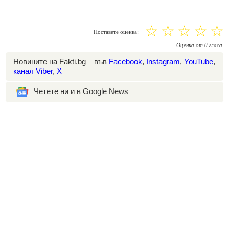
☆
☆
☆
☆
☆
Поставете оценка:
Оценка
от
0
гласа.
Новините на Fakti.bg – във
Facebook
,
Instagram
,
YouTube
,
канал Viber
,
X
Четете ни и в Google News