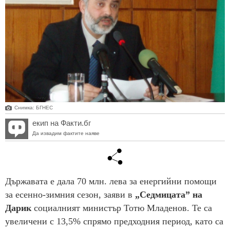
Снимка: БГНЕС
екип на Факти.бг
Да извадим фактите наяве
Държавата е дала 70 млн. лева за енергийни помощи
за есенно-зимния сезон, заяви в
„Седмицата” на
Дарик
социалният министър Тотю Младенов. Те са
увеличени с 13,5% спрямо предходния период, като са