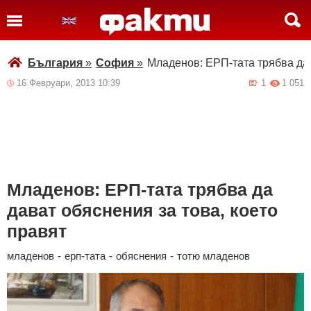
България
»
София
»
Младенов: ЕРП-тата трябва да 
16 Февруари, 2013 10:39
1
1 051
Младенов: ЕРП-тата трябва да
дават обяснения за това, което
правят
младенов
-
ерп-тата
-
обяснения
-
тотю младенов