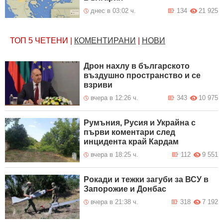
днес в 03:02 ч.
134
21 925
ТОП 5
ЧЕТЕНИ
|
КОМЕНТИРАНИ
|
НОВИ
Дрон нахлу в българското
въздушно пространство и се
взриви
вчера в 12:26 ч.
343
10 975
Румъния, Русия и Украйна с
първи коментари след
инцидента край Кардам
вчера в 18:25 ч.
112
9 551
Рокади и тежки загуби за ВСУ в
Запорожие и Донбас
вчера в 21:38 ч.
318
7 192