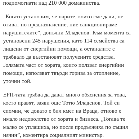
подпомогнати над 210 000 домакинства.
„Когато установим, че парите, които сме дали, не
отиват по предназначение, ние санкционираме
нарушителите”, допълни Младенов. Към момента са
установени 245 нарушения, като 114 семейства са
лишени от енергийни помощи, а останалите е
трябвало да възстановят получените средства.
Голямата част от хората, които ползват енергийни
помощи, използват твърди горива за отопление,
уточни той.
ЕРП-тата трябва да дават много обяснения за това,
което правят, заяви още Тотю Младенов. Той си
спомни, че докато е бил кмет на Враца, отново е
имало недоволство от хората и бизнеса. „Тогава те
малко се уплашиха, но после продължиха по същия
начин”, коментира социалният министър.