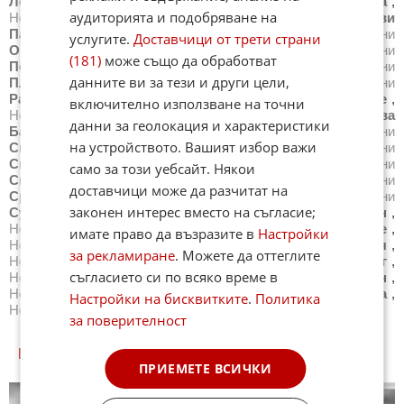
Лом
,
Новини
Луковит
,
Новини
Мездра
,
Новини
Монтана
,
аудиторията и подобряване на
Новини
Несебър
,
Новини
Нова Загора
,
Новини
Нови
Пазар
,
Новини
Обзор
,
Новини
Оборище
,
Новини
услугите.
Доставчици от трети страни
Омуртаг
,
Новини
Павликени
,
Новини
Пазарджик
,
Новини
(181)
може също да обработват
Перник
,
Новини
Петрич
,
Новини
Плевен
,
Новини
данните ви за тези и други цели,
Пловдив
,
Новини
Поморие
,
Новини
Правец
,
Новини
Радомир
,
Новини
Разград
,
Новини
Разлог
,
Новини
Русе
,
включително използване на точни
Новини
Самоков
,
Новини
Сандански
,
Новини
Сапарева
данни за геолокация и характеристики
Баня
,
Новини
Свети Влас
,
Новини
Свиленград
,
Новини
на устройството. Вашият избор важи
Свищов
,
Новини
Своге
,
Новини
Севлиево
,
Новини
Силистра
,
Новини
Симитли
,
Новини
Сливен
,
Новини
само за този уебсайт. Някои
Смолян
,
Новини
Созопол
,
Новини
Сопот
,
Новини
доставчици може да разчитат на
Средец
,
Новини
Стара Загора
,
Новини
Стрелча
,
Новини
законен интерес вместо на съгласие;
Суворово
,
Новини
Тетевен
,
Новини
Троян
,
Новини
Трън
,
Новини
Трявна
,
Новини
Тутракан
,
Новини
Търговище
,
имате право да възразите в
Настройки
Новини
Харманли
,
Новини
Хасково
,
Новини
Хисаря
,
за рекламиране
. Можете да оттеглите
Новини
Царево
,
Новини
Чепеларе
,
Новини
Червен бряг
,
съгласието си по всяко време в
Новини
Черноморец
,
Новини
Чипровци
,
Новини
Чирпан
,
Новини
Шабла
,
Новини
Шумен
,
Новини
Ябланица
,
Настройки на бисквитките
.
Политика
Новини
Ямбол
,
Новини
Всички градове
за поверителност
БЪЛГАРИЯ КУИЗОВЕ
ПРИЕМЕТЕ ВСИЧКИ