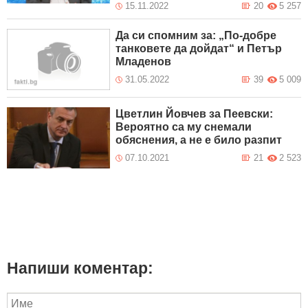
15.11.2022
20
5 257
Да си спомним за: „По-добре
танковете да дойдат“ и Петър
Младенов
31.05.2022
39
5 009
Цветлин Йовчев за Пеевски:
Вероятно са му снемали
обяснения, а не е било разпит
07.10.2021
21
2 523
Напиши коментар: