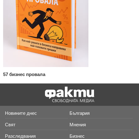
57 бизнес провала
Новините днес
България
Свят
Мнения
Разследвания
Бизнес