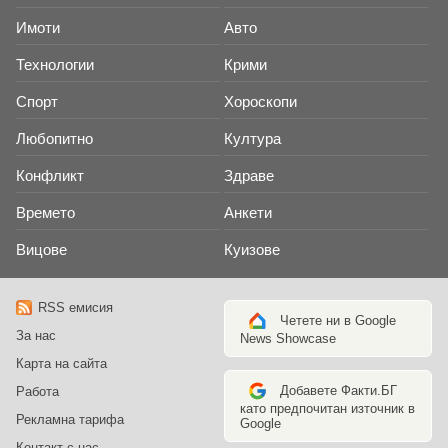
Имоти
Авто
Технологии
Крими
Спорт
Хороскопи
Любопитно
Култура
Конфликт
Здраве
Времето
Анкети
Вицове
Куизове
RSS емисия
Четете ни в Google
За нас
News Showcase
Карта на сайта
Добавете Факти.БГ
Работа
като предпочитан източник в
Рекламна тарифа
Google
Контакт с нас