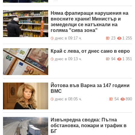
Няма фрапиращи нарушения на
вносните храни! Министър и
земеделци се натъкнали на
голяма "сива зона"
днес в 09:17 ч.
23
1 255
Край с лева, от днес само в евро
днес в 09:13 ч.
94
1 351
Йотова във Варна за 147 години
ВМС
днес в 08:05 ч.
54
890
Извънредна сводка: Пътна
обстановка, пожари и трафик в
БГ