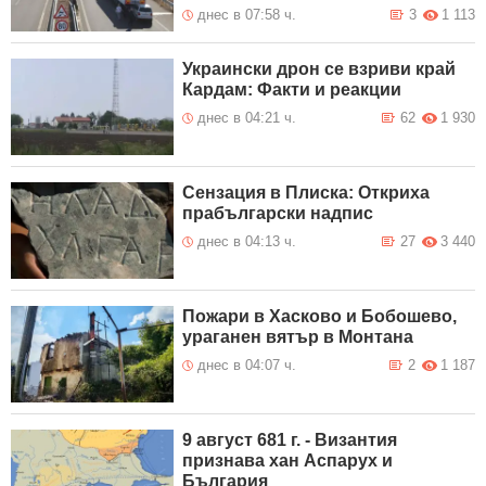
днес в 07:58 ч.
3
1 113
Украински дрон се взриви край
Кардам: Факти и реакции
днес в 04:21 ч.
62
1 930
Сензация в Плиска: Откриха
прабългарски надпис
днес в 04:13 ч.
27
3 440
Пожари в Хасково и Бобошево,
ураганен вятър в Монтана
днес в 04:07 ч.
2
1 187
9 август 681 г. - Византия
признава хан Аспарух и
България