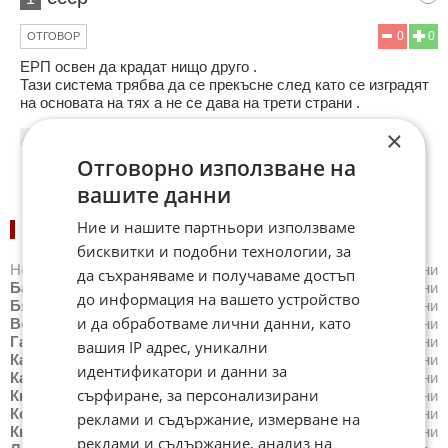
0
0
ОТГОВОР
ЕРП освен да крадат нищо друго .
Тази система трябва да се прекъсне след като се изградят
на основата на тях а не се дава на трети страни .
×
19:44
31.05.2022
Отговорно използване на
вашите данни
Ние и нашите партньори използваме
НОВИНИ ПО ГРАДОВЕ:
бисквитки и подобни технологии, за
Новини
Айтос
,
Новини
Балчик
,
Новини
Банкя
,
Новини
да съхраняваме и получаваме достъп
Банско
,
Новини
Благоевград
,
Новини
Бургас
,
Новини
до информация на вашето устройство
Бяла
,
Новини
Варна
,
Новини
Велико Търново
,
Новини
и да обработваме лични данни, като
Велинград
,
Новини
Видин
,
Новини
Враца
,
Новини
Габрово
,
Новини
Добрич
,
Новини
Каварна
,
Новини
вашия IP адрес, уникални
Казанлък
,
Новини
Калофер
,
Новини
Карлово
,
Новини
идентификатори и данни за
Карнобат
,
Новини
Каспичан
,
Новини
Китен
,
Новини
сърфиране, за персонализирани
Кнежа
,
Новини
Козлодуй
,
Новини
Копривщица
,
Новини
Котел
,
Новини
Кресна
,
Новини
Кърджали
,
Новини
реклами и съдържание, измерване на
Кюстендил
,
Новини
Летница
,
Новини
Ловеч
,
Новини
реклами и съдържание, анализ на