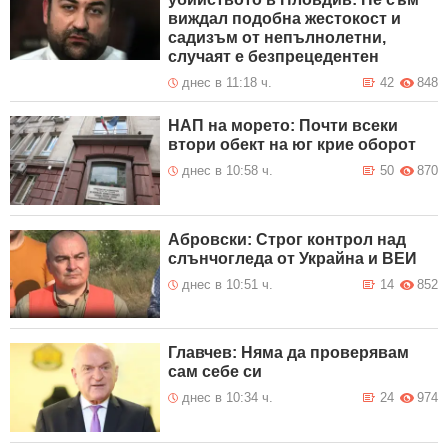
виждал подобна жестокост и
садизъм от непълнолетни,
случаят е безпрецедентен
днес в 11:18 ч.
42
848
НАП на морето: Почти всеки
втори обект на юг крие оборот
днес в 10:58 ч.
50
870
Абровски: Строг контрол над
слънчогледа от Украйна и ВЕИ
днес в 10:51 ч.
14
852
Главчев: Няма да проверявам
сам себе си
днес в 10:34 ч.
24
974