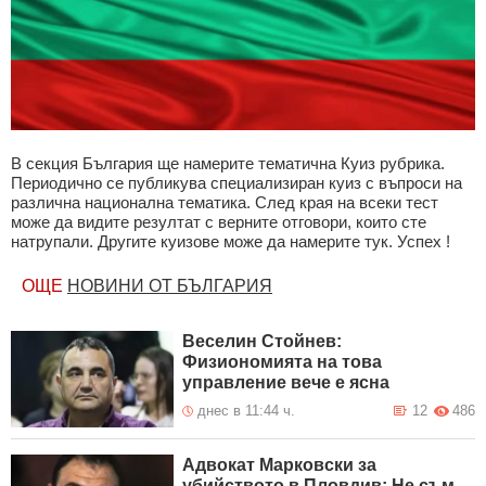
В секция България ще намерите тематична Куиз рубрика.
Периодично се публикува специализиран куиз с въпроси на
различна национална тематика. След края на всеки тест
може да видите резултат с верните отговори, които сте
натрупали. Другите куизове може да намерите тук. Успех !
ОЩЕ
НОВИНИ ОТ БЪЛГАРИЯ
Веселин Стойнев:
Физиономията на това
управление вече е ясна
днес в 11:44 ч.
12
486
Адвокат Марковски за
убийството в Пловдив: Не съм