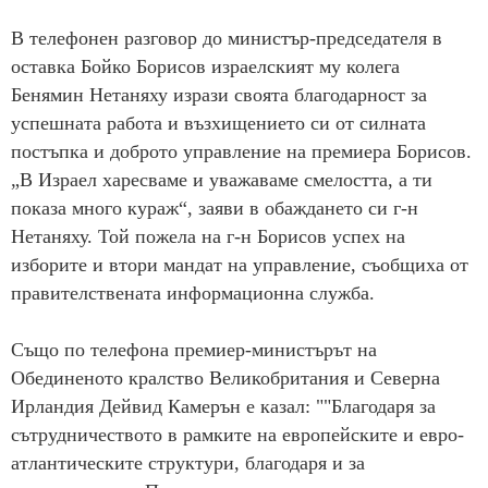
В телефонен разговор до министър-председателя в
оставка Бойко Борисов израелският му колега
Бенямин Нетаняху изрази своята благодарност за
успешната работа и възхищението си от силната
постъпка и доброто управление на премиера Борисов.
„В Израел харесваме и уважаваме смелостта, а ти
показа много кураж“, заяви в обаждането си г-н
Нетаняху. Той пожела на г-н Борисов успех на
изборите и втори мандат на управление, съобщиха от
правителствената информационна служба.
Също по телефона премиер-министърът на
Обединеното кралство Великобритания и Северна
Ирландия Дейвид Камерън е казал: ""Благодаря за
сътрудничеството в рамките на европейските и евро-
атлантическите структури, благодаря и за