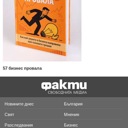
57 бизнес провала
Новините днес
България
Свят
Мнения
Разследвания
Бизнес