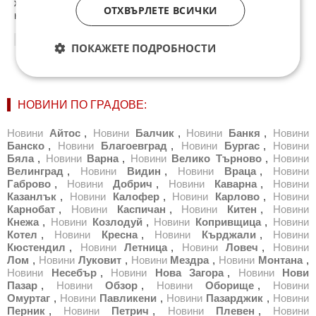
жените им ще крещят истерично - какво толкоз сме
ОТХВЪРЛЕТЕ ВСИЧКИ
направили?!
02:10
22.02.2013
ПОКАЖЕТЕ ПОДРОБНОСТИ
НОВИНИ ПО ГРАДОВЕ:
Новини
Айтос
,
Новини
Балчик
,
Новини
Банкя
,
Новини
Банско
,
Новини
Благоевград
,
Новини
Бургас
,
Новини
Бяла
,
Новини
Варна
,
Новини
Велико Търново
,
Новини
Велинград
,
Новини
Видин
,
Новини
Враца
,
Новини
Габрово
,
Новини
Добрич
,
Новини
Каварна
,
Новини
Казанлък
,
Новини
Калофер
,
Новини
Карлово
,
Новини
Карнобат
,
Новини
Каспичан
,
Новини
Китен
,
Новини
Кнежа
,
Новини
Козлодуй
,
Новини
Копривщица
,
Новини
Котел
,
Новини
Кресна
,
Новини
Кърджали
,
Новини
Кюстендил
,
Новини
Летница
,
Новини
Ловеч
,
Новини
Лом
,
Новини
Луковит
,
Новини
Мездра
,
Новини
Монтана
,
Новини
Несебър
,
Новини
Нова Загора
,
Новини
Нови
Пазар
,
Новини
Обзор
,
Новини
Оборище
,
Новини
Омуртаг
,
Новини
Павликени
,
Новини
Пазарджик
,
Новини
Перник
,
Новини
Петрич
,
Новини
Плевен
,
Новини