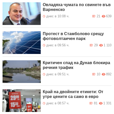
Овладяха чумата по свинете във
Варненско
днес в 10:08 ч.
21
639
Протест в Стамболово срещу
фотоволтаичен парк
днес в 09:56 ч.
29
1 110
Критичен спад на Дунав блокира
речния трафик
днес в 09:51 ч.
10
892
Край на двойните етикети: От
утре цените са само в евро
днес в 08:57 ч.
81
1 331