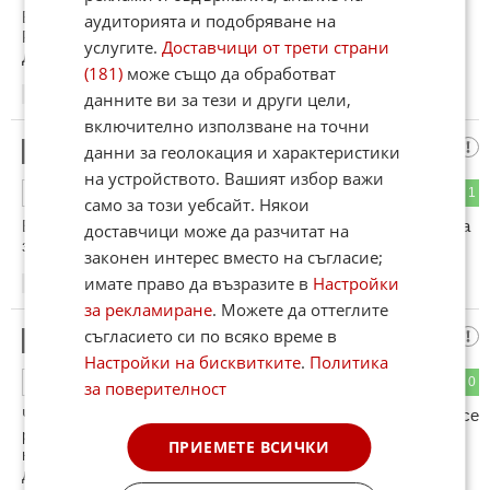
ВСЕКИ РАБОТОДАТЕЛ СИ ХВАЛИ КАЛПАВИТЕ
аудиторията и подобряване на
РАБОТНИЦИ КАТО ГЛЕДА ДА ГИ НАБУТА НА НЯКОЙ
услугите.
Доставчици от трети страни
ДРУГ , ЧЕ ДА МУ СЕ МАХАТ ОТ ГЛАВАТА
(181)
може също да обработват
22:39
21.02.2013
данните ви за тези и други цели,
включително използване на точни
mechka
данни за геолокация и характеристики
6
на устройството. Вашият избор важи
0
1
ОТГОВОР
само за този уебсайт. Някои
Емигрирай в тия страни , единствената подкрепа която има
доставчици може да разчитат на
значение е нашата предател !
законен интерес вместо на съгласие;
имате право да възразите в
Настройки
23:35
21.02.2013
за рекламиране
. Можете да оттеглите
съгласието си по всяко време в
муспи
7
Настройки на бисквитките
.
Политика
1
0
ОТГОВОР
за поверителност
Чифутите когато ги набутат най после в концлагери за да се
реши окончателно еврейския въпрос, ще хленчат - ние се
ПРИЕМЕТЕ ВСИЧКИ
надяваме че добрите отношения между еврейския и
другите народи ще се развиват и процъфтяват. Само