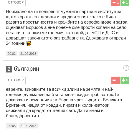
1
1
ОТГОВОР
Нормално да ги подкрепят чуждите партий и институций
щото хората са следяли и преди и знаят калко е била
развита престъпността и кражбите на еврофондове и затва
оценяват Борисов а ние понеже сме прости копачи на село
сега си го сложихме големия като дойдат БСП и ДПС и
довършат започнатото разграбване на Държавата отпреди
24 години
20:02
21.02.2013
българин
2
1
0
ОТГОВОР
евреите, виновните за всички злини на земята и най-
големия душманин на българина-- жидов гроб за тях.Те
докараха и османлиите в Европа чрез гърците. Великата
Британия, нация от крадци, пирати и колонизатори,
свикнали да крадат от целия свят. Да ти имам и
благодарностите...
20:05
21.02.2013