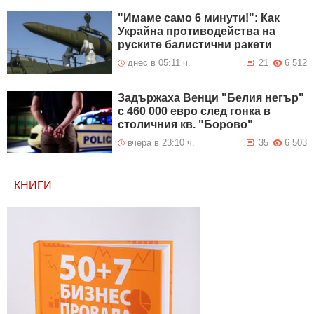
"Имаме само 6 минути!": Как
Украйна противодейства на
руските балистични ракети
днес в 05:11 ч.
21
6 512
Задържаха Венци "Белия негър"
с 460 000 евро след гонка в
столичния кв. "Борово"
вчера в 23:10 ч.
35
6 503
КНИГИ