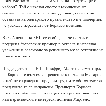
приятелството. Пожелавам успех на предстоящите
избори". Той е изказал своето възхищение от
смелостта за взетото решение да бъде депозирана
оставката на българското правителство и е подчертал,
че уважава изразената от Борисов позиция.
В съобщение на ЕНП се съобщава, че партията
подкрепя българския премиер в оставка и изразява
уважение и разбиране за решението му за оттегляне на
правителството.
Председателят на ЕНП Вилфрид Мартенс коментира,
че Борисов е взел смело решение в полза на България
и нейните граждани, предвид трудните обстоятелства,
пред които те са изправени. Премиерът Борисов
постави стабилността и общия интерес на България
над партизанските интереси, допълва Мартенс.