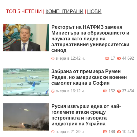
ТОП 5
ЧЕТЕНИ
|
КОМЕНТИРАНИ
|
НОВИ
Ректорът на НАТФИЗ заменя
Министъра на образованието и
науката като лидер на
алтернативния университетски
синод
вчера в 12:42 ч.
17
44 692
Забрана от премиера Румен
Радев, но американски военен
самолет кацна в София
вчера в 16:12 ч.
152
37 454
Русия извърши една от най-
големите атаки срещу
петролната и газовата
индустрия на Украйна
вчера в 21:39 ч.
188
10 479