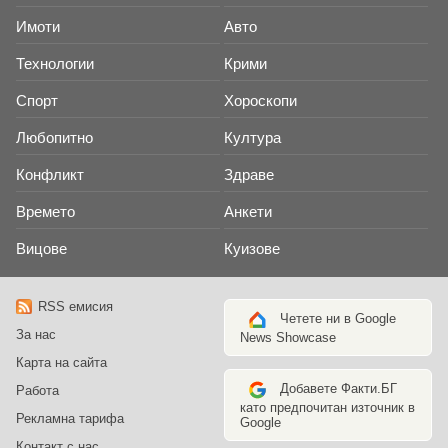
Имоти
Авто
Технологии
Крими
Спорт
Хороскопи
Любопитно
Култура
Конфликт
Здраве
Времето
Анкети
Вицове
Куизове
RSS емисия
Четете ни в Google
За нас
News Showcase
Карта на сайта
Добавете Факти.БГ
Работа
като предпочитан източник в
Рекламна тарифа
Google
Контакт с нас