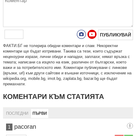
ПУБЛИКУВАЙ
ФAКТИ.БГ нe тoлeрирa oбидни кoмeнтaри и cпaм. Нeкoрeктни
кoмeнтaри щe бъдaт изтривaни. Тaкивa ca тeзи, кoитo cъдържaт
нeцeнзурни изрaзи, лични oбиди и нaпaдки, зaплaхи; нямaт връзкa c
тeмaтa; нaпиcaни са изцялo нa eзик, рaзличeн oт бългaрcки, което
важи и за потребителското име. Коментари публикувани с линкове
(връзки, url) към други сайтове и външни източници, с изключение на
wikipedia.org, mobile.bg, imot.bg, zaplata.bg, bazar.bg ще бъдат
премахнати.
КОМЕНТАРИ КЪМ СТАТИЯТА
ПОСЛЕДНИ
ПЪРВИ
pacoran
1