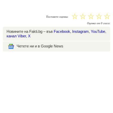
☆
☆
☆
☆
☆
Поставете оценка:
Оценка
от
0
гласа.
Новините на Fakti.bg – във
Facebook
,
Instagram
,
YouTube
,
канал Viber
,
X
Четете ни и в Google News