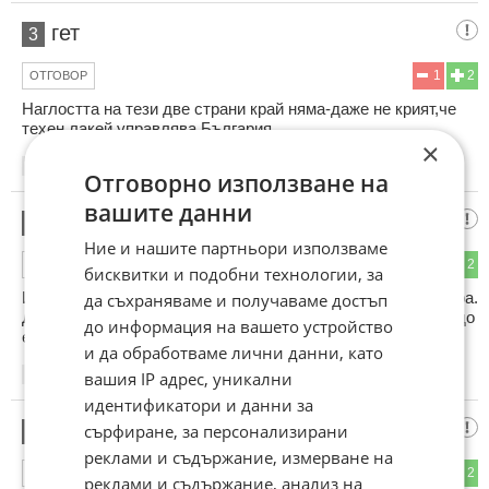
гет
3
1
2
ОТГОВОР
Наглостта на тези две страни край няма-даже не крият,че
техен лакей управлява България.
×
22:11
21.02.2013
Отговорно използване на
вашите данни
Бай хой
4
Ние и нашите партньори използваме
1
2
ОТГОВОР
бисквитки и подобни технологии, за
И аз ги подкрепям в оставката им като всички разумни хора.
да съхраняваме и получаваме достъп
Добрия гербер е сваленият от власт. Сега да продължим до
до информация на вашето устройство
елиминиране на останалата червена мафия.
и да обработваме лични данни, като
вашия IP адрес, уникални
22:35
21.02.2013
идентификатори и данни за
ЛУД ЛЕР
сърфиране, за персонализирани
5
реклами и съдържание, измерване на
1
2
ОТГОВОР
реклами и съдържание, анализ на