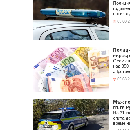
Полиция
годишен
производ
05.08.
Полици
евроср
Осем св
над 350
„Противо
05.08.
Мъж по
пътя Р
На 31 ю
опита д
време на