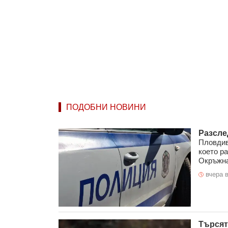
ПОДОБНИ НОВИНИ
Разсле
Пловдив
което р
Окръжна
вчера в
Търсят