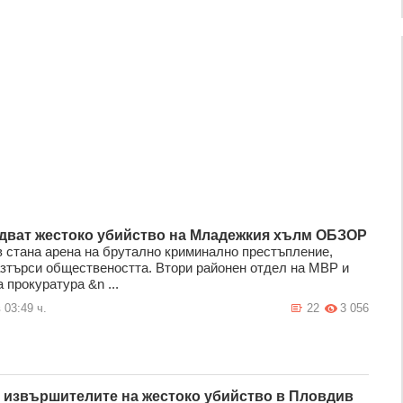
дват жестоко убийство на Младежкия хълм ОБЗОР
 стана арена на брутално криминално престъпление,
азтърси обществеността. Втори районен отдел на МВР и
 прокуратура &n ...
 03:49 ч.
22
3 056
 извършителите на жестоко убийство в Пловдив