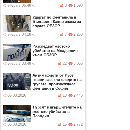
вчера в 06:48 ч.
3
1 598
Ударът по фентанила в
България: Какво знаем за
случая ОБЗОР
вчера в 04:18 ч.
7
2 253
Разследват жестоко
убийство на Младежкия
хълм ОБЗОР
вчера в 03:49 ч.
22
3 056
Антимафиоти от Русе
първи засекли следите на
групата, произвеждала
фентанил в София
05.08.2026
13
2 445
Търсят извършителите на
жестоко убийство в
Пловдив
05.08.2026
15
2 772