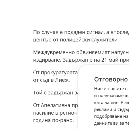
По случая е подаден сигнал, а впосл
център от полицейски служители.
Междувременно обвиняемият напусна
издирване. Задържан е на 21 май при
От прокуратурата уточняват, че мъжъ
Отговорно
от съд в Лиеж.
Ние и нашите п
Той е задържан за 72 часа, а на 25 м
и получаваме д
като вашия IP 
От Апелативна прокуратура – Пловди
реклами и съдъ
насилие в региона. През 2025 г. наб
подобряване на
година по-рано.
данните ви за т