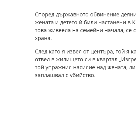
Според държавното обвинение деяниет
жената и детето ѝ били настанени в 
това живеела на семейни начала, се с
храна.
След като я извел от центъра, той я к
отвел в жилището си в квартал „Изгр
той упражнил насилие над жената, ли
заплашвал с убийство.