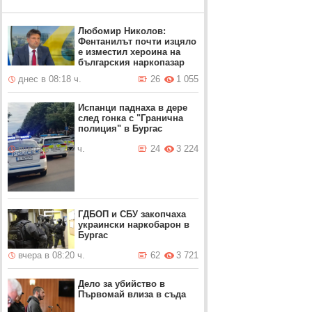
Любомир Николов:
Фентанилът почти изцяло
е изместил хероина на
българския наркопазар
днес в 08:18 ч.
26
1 055
Испанци паднаха в дере
след гонка с "Гранична
полиция" в Бургас
вчера в 14:52 ч.
24
3 224
ГДБОП и СБУ закопчаха
украински наркобарон в
Бургас
вчера в 08:20 ч.
62
3 721
Дело за убийство в
Първомай влиза в съда