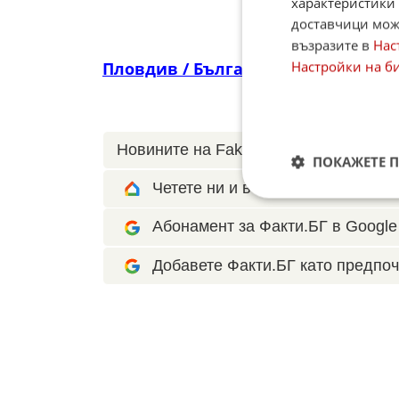
характеристики 
доставчици може
възразите в
Нас
Настройки на б
Пловдив / България
Новините на Fakti.bg – във
Facebook
ПОКАЖЕТЕ 
Четете ни и в Google News Show
Абонамент за Факти.БГ в Google 
Добавете Факти.БГ като предпоч