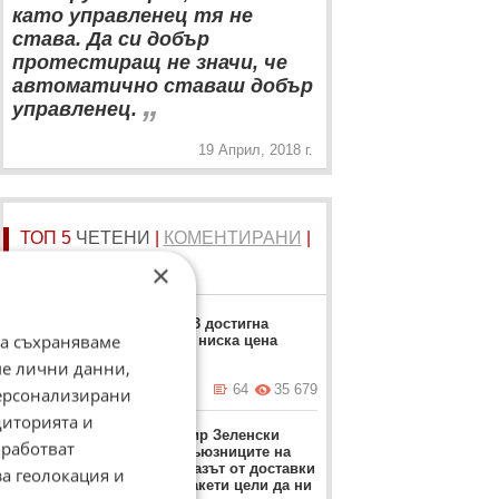
като управленец тя не
става. Да си добър
протестиращ не значи, че
автоматично ставаш добър
„
управленец.
19 Април, 2018 г.
ТОП 5
ЧЕТЕНИ
|
КОМЕНТИРАНИ
|
НОВИ
×
Москвич 3 достигна
да съхраняваме
рекордно ниска цена
ме лични данни,
вчера в 17:23 ч.
64
35 679
персонализирани
диторията и
Володимир Зеленски
работват
обвини съюзниците на
Киев: Отказът от доставки
за геолокация и
на ПВО ракети цели да ни