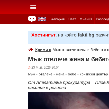
България
Свят
Мнения
Разслед
Здраве
Времето
Анкети
Вицове
Куизове
Хостингът
, на който
fakti.bg
разчит
Крими
»
Мъж отвлече жена и бебето ѝ о
Мъж отвлече жена и бебет
23 Май, 2026 20:04
мъж
-
отвлече
-
жена
-
бебе
-
кризисен център
От Апелативна прокуратура – Пловд
насилие в региона