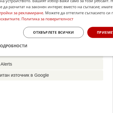
на устройството. Вашият избор важи само за този уебсайт. 
 да разчитат на законен интерес вместо на съгласие; имате
тройки за рекламиране
. Можете да оттеглите съгласието си 
исквитките
.
Политика за поверителност
☆
☆
☆
☆
☆
Поставете оценка:
ОТХВЪРЛЕТЕ ВСИЧКИ
ПРИЕМЕ
Оценка
3.7
от
11
гласа.
,
Instagram
,
YouTube
,
канал Viber
,
X
ПОДРОБНОСТИ
case
Alerts
итан източник в Google