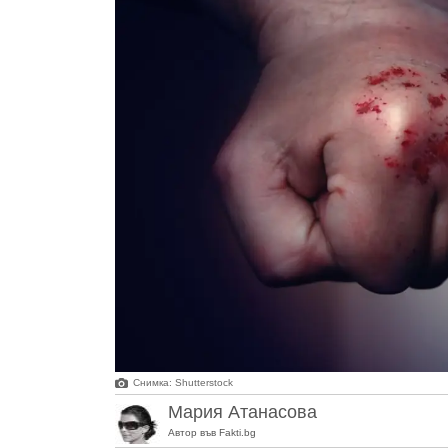
Снимка: Shutterstock
Мария Атанасова
Автор във Fakti.bg