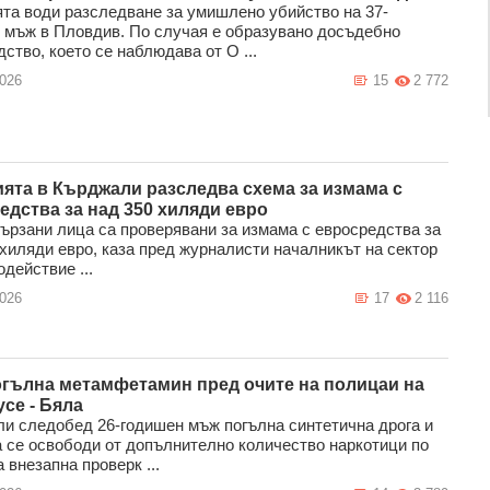
та води разследване за умишлено убийство на 37-
 мъж в Пловдив. По случая е образувано досъдебно
ство, което се наблюдава от О ...
2026
15
2 772
ята в Кърджали разследва схема за измама с
едства за над 350 хиляди евро
ързани лица са проверявани за измама с евросредства за
 хиляди евро, каза пред журналисти началникът на сектор
действие ...
2026
17
2 116
гълна метамфетамин пред очите на полицаи на
усе - Бяла
ли следобед 26-годишен мъж погълна синтетична дрога и
а се освободи от допълнително количество наркотици по
 внезапна проверк ...