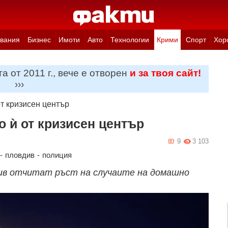
вания
Бизнес
Имоти
Авто
Технологии
Крими
Спорт
Хор
а от 2011 г., вече е отворен
и за твоя сайт!
›››
т кризисен център
о ѝ от кризисен център
9
3 103
-
пловдив
-
полиция
ив отчитат ръст на случаите на домашно