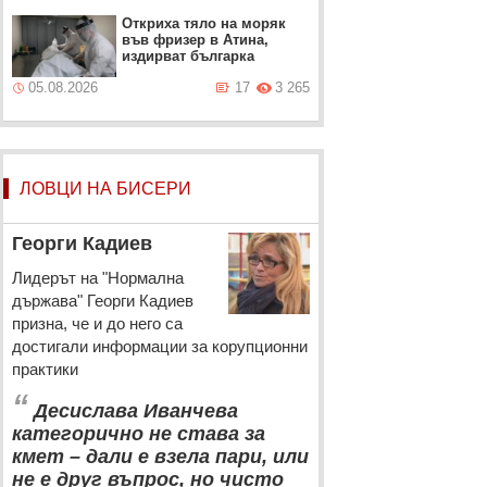
Откриха тяло на моряк
във фризер в Атина,
издирват българка
05.08.2026
17
3 265
ЛОВЦИ НА БИСЕРИ
Георги Кадиев
Лидерът на "Нормална
държава" Георги Кадиев
призна, че и до него са
достигали информации за корупционни
практики
“
Десислава Иванчева
категорично не става за
кмет – дали е взела пари, или
не е друг въпрос, но чисто