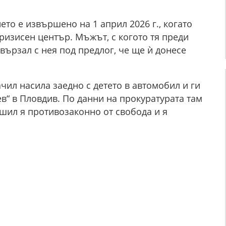
о е извършено на 1 април 2026 г., когато
Кризисен център. Мъжът, с когото тя преди
вързал с нея под предлог, че ще ѝ донесе
ачил насила заедно с детето в автомобил и ги
ев“ в Пловдив. По данни на прокуратурата там
шил я противозаконно от свобода и я