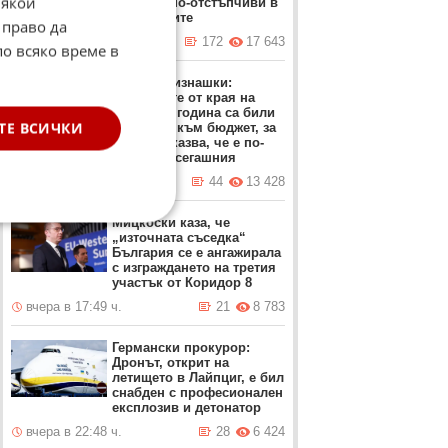
Някои
направи по-отстъпчиви в
преговорите
 право да
вчера в 12:37 ч.
172
17 643
по всяко време в
Проф. Близнашки:
Протестите от края на
миналата година са били
ТЕ ВСИЧКИ
насочени към бюджет, за
който се казва, че е по-
добър от сегашния
вчера в 22:05 ч.
44
13 428
Мицкоски каза, че
„източната съседка“
България се е ангажирала
с изграждането на третия
участък от Коридор 8
вчера в 17:49 ч.
21
8 783
Германски прокурор:
Дронът, открит на
летището в Лайпциг, е бил
снабден с професионален
експлозив и детонатор
вчера в 22:48 ч.
28
6 424