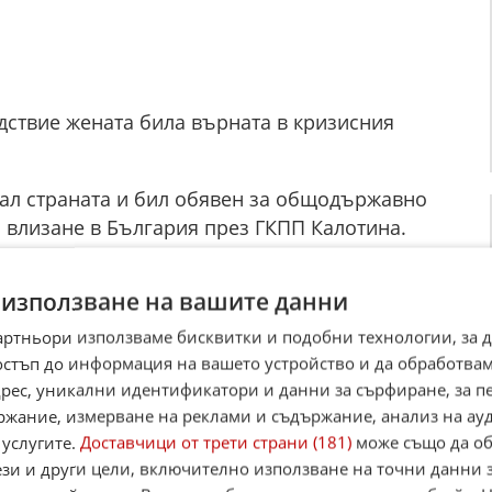
едствие жената била върната в кризисния
л страната и бил обявен за общодържавно
 влизане в България през ГКПП Калотина.
т вече е осъждан за насилие над същата жена
 използване на вашите данни
артньори използваме бисквитки и подобни технологии, за 
ай прокуратурата ще поиска постоянен арест.
остъп до информация на вашето устройство и да обработва
адрес, уникални идентификатори и данни за сърфиране, за 
в отчитат ръст на случаите на домашно
ржание, измерване на реклами и съдържание, анализ на ау
людаваните преписки са били 1609 при 1084
 услугите.
Доставчици от трети страни (181)
може също да об
ези и други цели, включително използване на точни данни 