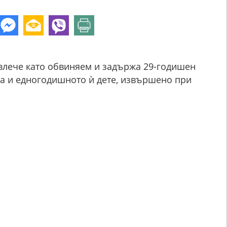
влече като обвиняем и задържа 29-годишен
а и едногодишното ѝ дете, извършено при