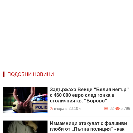
ПОДОБНИ НОВИНИ
Задържаха Венци "Белия негър"
с 460 000 евро след гонка в
столичния кв. "Борово"
вчера в 23:10 ч.
32
5 796
Измамници атакуват с фалшиви
глоби от „Пътна полиция“ - как