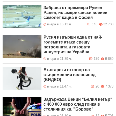
Забрана от премиера Румен
Радев, но американски военен
самолет кацна в София
вчера в 16:12 ч.
145
32 783
Русия извърши една от най-
големите атаки срещу
петролната и газовата
индустрия на Украйна
вчера в 21:39 ч.
179
9 880
Български отговор на
съвременния велосипед
(ВИДЕО)
вчера в 11:47 ч.
20
7 373
Задържаха Венци "Белия негър"
с 460 000 евро след гонка в
столичния кв. "Борово"
вчера в 23:10 ч.
32
5 796