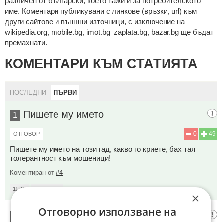
рaзличeн oт бългaрcки, което важи и за потребителското
име. Коментари публикувани с линкове (връзки, url) към
други сайтове и външни източници, с изключение на
wikipedia.org, mobile.bg, imot.bg, zaplata.bg, bazar.bg ще бъдат
премахнати.
КОМЕНТАРИ КЪМ СТАТИЯТА
ПОСЛЕДНИ
ПЪРВИ
Пишете му името
1
0
49
ОТГОВОР
Пишете му името на този гад, какво го криете, бах тая
толерантност към мошеници!
Коментиран от
#4
11:40
05.06.2026
×
Отговорно използване на
Сила
2