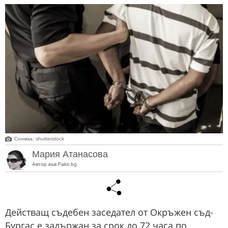
Снимка: shutterstock
Мария Атанасова
Автор във Fakti.bg
Действащ съдебен заседател от Окръжен съд-
Бургас е задържан за срок до 72 часа по