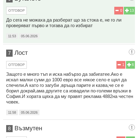
0
13
ОТГОВОР
До сега не можаха да разберат що за стока е, не го ли
проверяват първо и тогава да го избират
11:53
05.06.2026
Лост
7
1
6
ОТГОВОР
Защото е много тъп и иска набързо да забигатее.Ако е
искал малки суми до 1000 евро все някое село е щял да
спечели.А като го загуби ,връща парите и казва,че се е
борил докрай,ама другите са извадили по-големи връзки в
София.И хората щяха да му правят реклама 4882на честен
човек.
11:58
05.06.2026
Възмутен
8