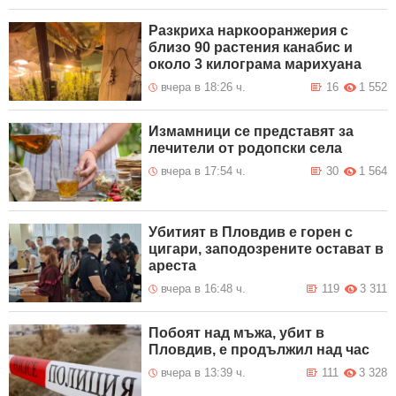
Разкриха наркооранжерия с
близо 90 растения канабис и
около 3 килограма марихуана
вчера в 18:26 ч.
16
1 552
Измамници се представят за
лечители от родопски села
вчера в 17:54 ч.
30
1 564
Убитият в Пловдив е горен с
цигари, заподозрените остават в
ареста
вчера в 16:48 ч.
119
3 311
Побоят над мъжа, убит в
Пловдив, е продължил над час
вчера в 13:39 ч.
111
3 328