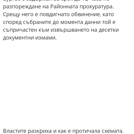
разпореждане на Районната прокуратура.
Срещу него е повдигнато обвинение, като
според събраните до момента данни той е
съпричастен към извършването на десетки
документни измами.
Властите разкриха и как е протичала схемата.