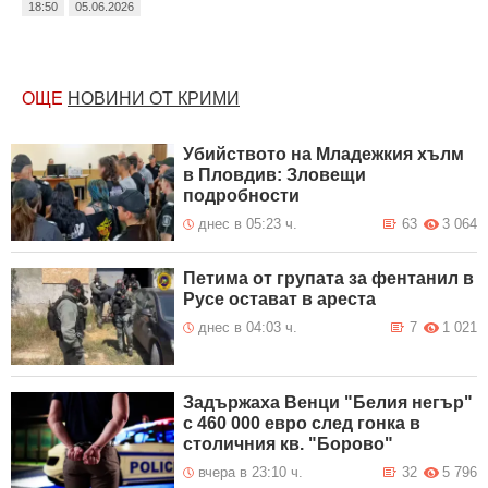
18:50
05.06.2026
ОЩЕ
НОВИНИ ОТ КРИМИ
Убийството на Младежкия хълм
в Пловдив: Зловещи
подробности
днес в 05:23 ч.
63
3 064
Петима от групата за фентанил в
Русе остават в ареста
днес в 04:03 ч.
7
1 021
Задържаха Венци "Белия негър"
с 460 000 евро след гонка в
столичния кв. "Борово"
вчера в 23:10 ч.
32
5 796