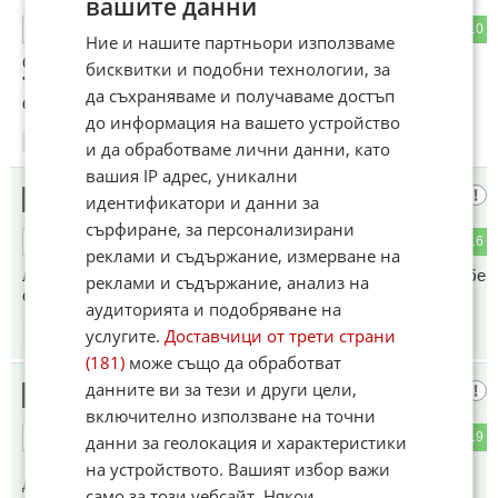
вашите данни
22
10
ОТГОВОР
Ние и нашите партньори използваме
От етноса на Копейкин е ...."високообразован " и
бисквитки и подобни технологии, за
"специализирал" в различни "заведения" като кафявото
да съхраняваме и получаваме достъп
фюрерче с пилешките гърдички ...
до информация на вашето устройство
11:41
05.06.2026
и да обработваме лични данни, като
вашия IP адрес, уникални
същия кат божанеца и съдружника му
3
идентификатори и данни за
сърфиране, за персонализирани
0
16
ОТГОВОР
реклами и съдържание, измерване на
лобис за дела . и сега как ще го осъдят . ако лобира за себе
реклами и съдържание, анализ на
си с 15 бона евро и ще мине с малко наказание .
аудиторията и подобряване на
услугите.
Доставчици от трети страни
11:42
05.06.2026
(181)
може също да обработват
данните ви за тези и други цели,
Гост
4
включително използване на точни
0
19
ОТГОВОР
данни за геолокация и характеристики
на устройството. Вашият избор важи
До коментар
#1
от "Пишете му името":
само за този уебсайт. Някои