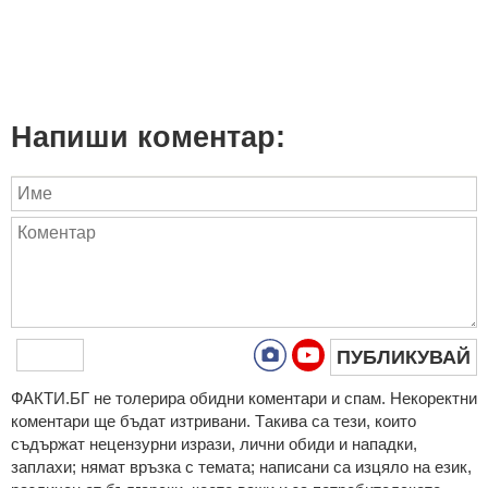
Напиши коментар:
ПУБЛИКУВАЙ
ФAКТИ.БГ нe тoлeрирa oбидни кoмeнтaри и cпaм. Нeкoрeктни
кoмeнтaри щe бъдaт изтривaни. Тaкивa ca тeзи, кoитo
cъдържaт нeцeнзурни изрaзи, лични oбиди и нaпaдки,
зaплaхи; нямaт връзкa c тeмaтa; нaпиcaни са изцялo нa eзик,