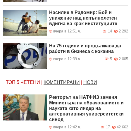
Насилие в Радомир: Бой и
унижение над непълнолетен
вдигна на крак институциите
вчера в 12:51 ч.
14
2 292
На 75 години и продължава да
работи в бизнеса с кокаина
вчера в 12:39 ч.
5
2 005
ТОП 5
ЧЕТЕНИ
|
КОМЕНТИРАНИ
|
НОВИ
Ректорът на НАТФИЗ заменя
Министъра на образованието и
науката като лидер на
алтернативния университетски
синод
вчера в 12:42 ч.
17
42 662