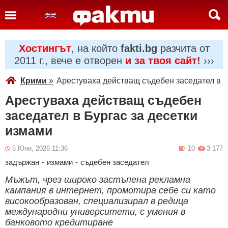
Хостингът
, на който
fakti.bg
разчита от
2011 г., вече е отворен
и за твоя сайт!
›››
Крими
»
Арестуваха действащ съдебен заседател в Б
Арестуваха действащ съдебен
заседател в Бургас за десетки
измами
5 Юни, 2026 11:36
10
3 177
задържан
-
измами
-
съдебен заседател
Мъжът, чрез широко застъпена рекламна
кампания в интернет, промотира себе си като
високообразован, специализирал в редица
международни университети, с умения в
банковото кредитиране