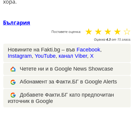
хора.
България
☆
☆
☆
☆
☆
Поставете оценка:
Оценка
4.3
от
15
гласа.
Новините на Fakti.bg – във
Facebook
,
Instagram
,
YouTube
,
канал Viber
,
X
Четете ни и в Google News Showcase
Абонамент за Факти.БГ в Google Alerts
Добавете Факти.БГ като предпочитан
източник в Google