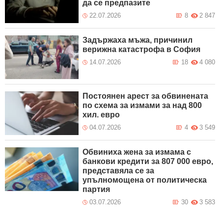
да се предпазите
22.07.2026
8
2 847
Задържаха мъжа, причинил
верижна катастрофа в София
14.07.2026
18
4 080
Постоянен арест за обвинената
по схема за измами за над 800
хил. евро
04.07.2026
4
3 549
Обвиниха жена за измама с
банкови кредити за 807 000 евро,
представяла се за
упълномощена от политическа
партия
03.07.2026
30
3 583