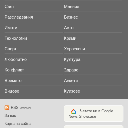
Свят
Мнения
Разследвания
Бизнес
Имоти
Авто
Технологии
Крими
Спорт
Хороскопи
Любопитно
Култура
Конфликт
Здраве
Времето
Анкети
Вицове
Куизове
RSS емисия
Четете ни в Google
За нас
News Showcase
Карта на сайта