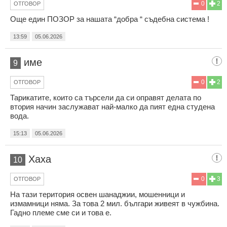
0
2
ОТГОВОР
Още един ПОЗОР за нашата “добра “ съдебна система !
13:59
05.06.2026
име
9
0
2
ОТГОВОР
Тарикатите, които са търсели да си оправят делата по
втория начин заслужават най-малко да пият една студена
вода.
15:13
05.06.2026
Хаха
10
0
3
ОТГОВОР
На тази територия освен шанаджии, мошенници и
измамници няма. За това 2 мил. българи живеят в чужбина.
Гадно племе сме си и това е.