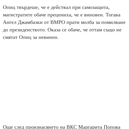
Опиц твърдеше, че е действал при самозащита,
магистратите обаче прецениха, че е виновен. Тогава
Ангел Джамбазки от ВМРО прати молба за помилване
до президенството. Оказа се обаче, че оттам също не
смятат Опиц за невинен.
Още след произнасянето на ВКС Маргарита Попова