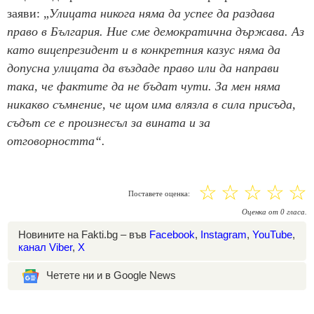
заяви: „
Улицата никога няма да успее да раздава
право в България. Ние сме демократична държава. Аз
като вицепрезидент и в конкретния казус няма да
допусна улицата да въздаде право или да направи
така, че фактите да не бъдат чути. За мен няма
никакво съмнение, че щом има влязла в сила присъда,
съдът се е произнесъл за вината и за
отговорността“.
☆
☆
☆
☆
☆
Поставете оценка:
Оценка
от
0
гласа.
Новините на Fakti.bg – във
Facebook
,
Instagram
,
YouTube
,
канал Viber
,
X
Четете ни и в Google News