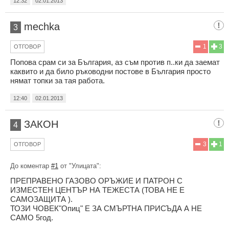
12:32
02.01.2013
mechka
3
1
3
ОТГОВОР
Попова срам си за България, аз съм против п..ки да заемат
каквито и да било ръководни постове в България просто
нямат топки за тая работа.
12:40
02.01.2013
ЗАКОН
4
3
1
ОТГОВОР
До коментар
#1
от "Улицата":
ПРЕПРАВЕНО ГАЗОВО ОРЪЖИЕ И ПАТРОН С
ИЗМЕСТЕН ЦЕНТЪР НА ТЕЖЕСТА (ТОВА НЕ Е
САМОЗАЩИТА ).
ТОЗИ ЧОВЕК"Опиц" Е ЗА СМЪРТНА ПРИСЪДА А НЕ
САМО 5год.