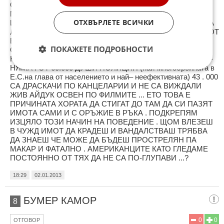
СТРУКТУРИ ... ПО ТЕМАТА:– ЩЕ ЧАКАМ ПОЛИЦИЯ ДА
МИ ОПАЗИ ВИЛАТА ИЛИ ИМОТИТЕ - СТРЕЛЯМ КОПАМ
ОТХВЪРЛЕТЕ ВСИЧКИ
И ДА ИДВА СЛЕДВАЩИЯ АЙДУК . НЯКОЙ ЗАБЛУЖДАВА
ЛИ СЕ ОЩЕ ЧЕ ИМА ПОЛИЦИЯ КОЯТО ЩЕ ГО ОПАЗИ ОТ
БИТОВА ПРЕСТЪПНОСТ А ??? ИМА СЛУЖБИ КОИТО
ПОКАЖЕТЕ ПОДРОБНОСТИ
СЛУХТЯТ И СЕ БЪРКАТ В ЛИЧНИЯ ЖИВОТ НА ХОРАТА
НО ПОЛИЦИЯ ДА ПОМАГА И ПАЗИ ДАНЪКОПЛАТЕЦА –
НЯМА . ОТ 60.000 ДУШИ ПОЛИЦИЯ (най-многобройната в
Е.С.на глава от населението и най– неефективната) 43 . 000
СА ДРАСКАЧИ ПО КАНЦЕЛАРИИ И НЕ СА ВИЖДАЛИ
ЖИВ АЙДУК ОСВЕН ПО ФИЛМИТЕ ... ЕТО ТОВА Е
ПРИЧИНАТА ХОРАТА ДА СТИГАТ ДО ТАМ ДА СИ ПАЗЯТ
ИМОТА САМИ И С ОРЪЖИЕ В РЪКА . ПОДКРЕПЯМ
ИЗЦЯЛО ТОЗИ НАЧИН НА ПОВЕДЕНИЕ . ЩОМ ВЛЕЗЕШ
В ЧУЖД ИМОТ ДА КРАДЕШ И ВАНДАЛСТВАШ ТРЯБВА
ДА ЗНАЕШ ЧЕ МОЖЕ ДА БЪДЕШ ПРОСТРЕЛЯН ПА
МАКАР И ФАТАЛНО . АМЕРИКАНЦИТЕ КАТО ГЛЕДАМЕ
ПОСТОЯННО ОТ ТЯХ ДА НЕ СА ПО-ГЛУПАВИ ...?
18:29
02.01.2013
БУМЕР КАМОР
8
0
0
ОТГОВОР