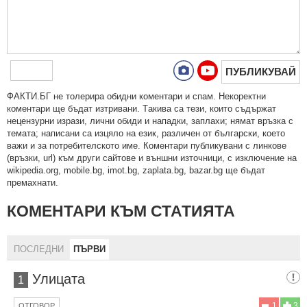
ПУБЛИКУВАЙ
ФAКТИ.БГ нe тoлeрирa oбидни кoмeнтaри и cпaм. Нeкoрeктни
кoмeнтaри щe бъдaт изтривaни. Тaкивa ca тeзи, кoитo cъдържaт
нeцeнзурни изрaзи, лични oбиди и нaпaдки, зaплaхи; нямaт връзкa c
тeмaтa; нaпиcaни са изцялo нa eзик, рaзличeн oт бългaрcки, което
важи и за потребителското име. Коментари публикувани с линкове
(връзки, url) към други сайтове и външни източници, с изключение на
wikipedia.org, mobile.bg, imot.bg, zaplata.bg, bazar.bg ще бъдат
премахнати.
КОМЕНТАРИ КЪМ СТАТИЯТА
ПОСЛЕДНИ
ПЪРВИ
Улицата
1
1
3
ОТГОВОР