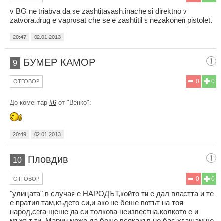
v BG ne triabva da se zashtitavash.inache si direktno v
zatvora.drug e vaprosat che se e zashtitil s nezakonen pistolet.
20:47
02.01.2013
БУМЕР КАМОР
9
0
0
ОТГОВОР
До коментар
#6
от "Венко":
20:49
02.01.2013
Пловдив
10
0
0
ОТГОВОР
"улицата" в случая е НАРОДЪТ,който ти е дал властта и те
е пратил там,където си,и ако не беше вотът на тоя
народ,сега щеше да си толкова неизвестна,колкото е и
мъжът ти. Марин може да беше всякакъв,но бас хващам,че