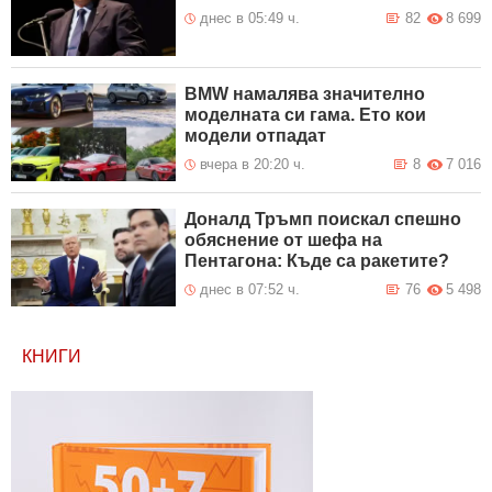
днес в 05:49 ч.
82
8 699
BMW намалява значително
моделната си гама. Ето кои
модели отпадат
вчера в 20:20 ч.
8
7 016
Доналд Тръмп поискал спешно
обяснение от шефа на
Пентагона: Къде са ракетите?
днес в 07:52 ч.
76
5 498
КНИГИ