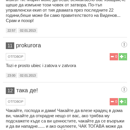
щеше да измъкне този човек от затвора. По-тъп
управленски екип от тия двамата през последните 22
години,беше може би само правителството на Виденов...
Срам и позор!
22:57
02.01.2013
prokurora
11
0
1
ОТГОВОР
Tozi e prosto ubiec i zatova v zatvora
23:00
02.01.2013
така де!
12
0
1
ОТГОВОР
Чакайте, господа и дами! Чакайте да влезе крадец в дома
ви, чакайте да открадне нещо от вас, ако трябва му
подскажете къде са ви ценностите, чакайте да се въоръжи
и да ви нападне...... и ако оцелеете, ЧАК ТОГАВА може да