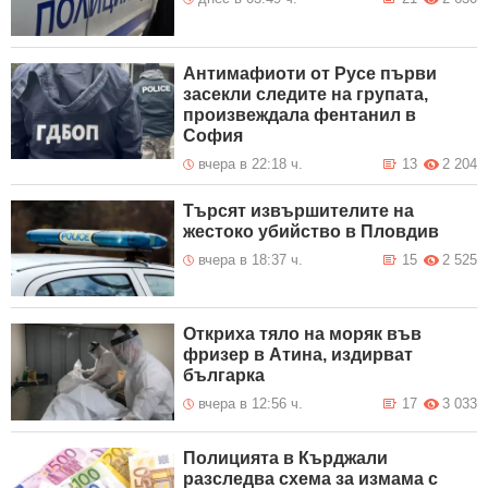
Антимафиоти от Русе първи
засекли следите на групата,
произвеждала фентанил в
София
вчера в 22:18 ч.
13
2 204
Търсят извършителите на
жестоко убийство в Пловдив
вчера в 18:37 ч.
15
2 525
Откриха тяло на моряк във
фризер в Атина, издирват
българка
вчера в 12:56 ч.
17
3 033
Полицията в Кърджали
разследва схема за измама с