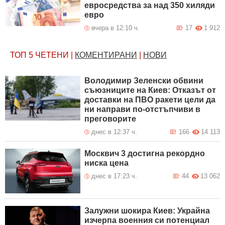
евросредства за над 350 хиляди
евро
вчера в 12:10 ч.
17
1 912
ТОП 5
ЧЕТЕНИ
|
КОМЕНТИРАНИ
|
НОВИ
Володимир Зеленски обвини
съюзниците на Киев: Отказът от
доставки на ПВО ракети цели да
ни направи по-отстъпчиви в
преговорите
днес в 12:37 ч.
166
14 113
Москвич 3 достигна рекордно
ниска цена
днес в 17:23 ч.
44
13 062
Залужни шокира Киев: Украйна
изчерпа военния си потенциал