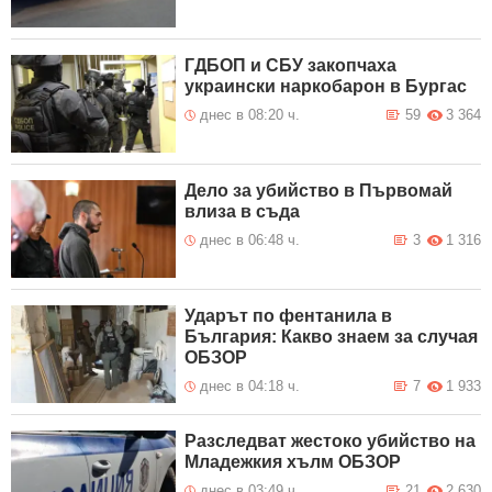
ГДБОП и СБУ закопчаха
украински наркобарон в Бургас
днес в 08:20 ч.
59
3 364
Дело за убийство в Първомай
влиза в съда
днес в 06:48 ч.
3
1 316
Ударът по фентанила в
България: Какво знаем за случая
ОБЗОР
днес в 04:18 ч.
7
1 933
Разследват жестоко убийство на
Младежкия хълм ОБЗОР
днес в 03:49 ч.
21
2 630