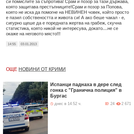
си помислите за съпротива! Срам и позор за тази държава,
която защитава престъпниците!Срам и позор за Попова,
която не иска да помогне на НЕВИНЕН човек, който просто
е пазил собствеността и живота си! А ако беше чакал - е,
сигурно щеше да е поредната жертва на грабеж, скучна
статистика, която никой не интересува, докато....не се
окаже на неговото място!!!
14:55
03.01.2013
ОЩЕ
НОВИНИ ОТ КРИМИ
Испанци паднаха в дере след
гонка с "Гранична полиция" в
Бургас
днес в 14:52 ч.
24
2 671