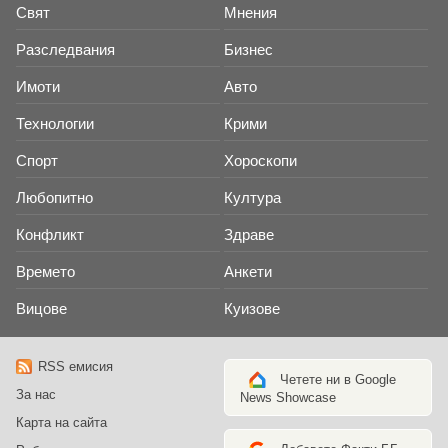
Свят
Мнения
Разследвания
Бизнес
Имоти
Авто
Технологии
Крими
Спорт
Хороскопи
Любопитно
Култура
Конфликт
Здраве
Времето
Анкети
Вицове
Куизове
RSS емисия
Четете ни в Google
За нас
News Showcase
Карта на сайта