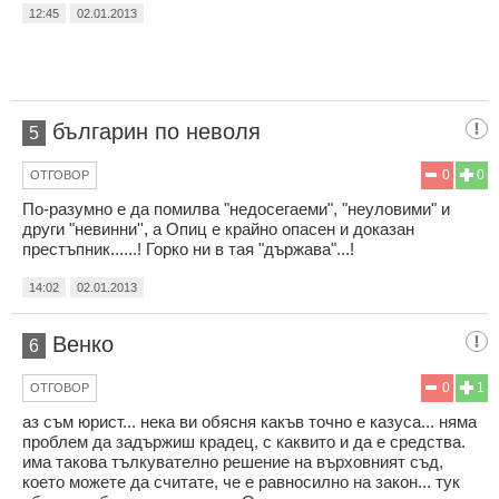
12:45
02.01.2013
българин по неволя
5
0
0
ОТГОВОР
По-разумно е да помилва "недосегаеми", "неуловими" и
други "невинни'', а Опиц е крайно опасен и доказан
престъпник......! Горко ни в тая "държава"...!
14:02
02.01.2013
Венко
6
0
1
ОТГОВОР
аз съм юрист... нека ви обясня какъв точно е казуса... няма
проблем да задържиш крадец, с каквито и да е средства.
има такова тълкувателно решение на върховният съд,
което можете да считате, че е равносилно на закон... тук