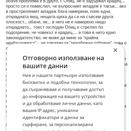
обаче проблема е в друго, г. Опиц, не е задържал крадец...
просто си е помислил, че въпросният младеж е такъв... ако
в простреляният младеж бяха намерени, поне една
открадната вещ, нещата щяха да са на съвсем друга
плоскост... обаче, не... в него не е намерено нищо
откраднато... тоест господин Опиц е стрелял по
подозрение, че човекът е крадец.... а това в нито едно
законодателство, не може да мине за "крайна
необходимост"... не говорим за "неизбежна отбрана", това е
×
съвсем друг състав... (обяснявам на кратко, ако господин
Опиц, беше нападнат със сходно оръжие (тоест такова
Отговорно използване на
каквото е имал той, или поне толкова смъртоносно (може и
нож, но от близо)), тогава никой нямаше да го съди... сега за
вашите данни
изказването на вицепрезидента ни... повече от малоумно...
да се позоваваш на това, че съдът е решил така,
Ние и нашите партньори използваме
следователно ти няма да се месиш, е все едно да си
бисквитки и подобни технологии, за
зачеркнеш правомощията по конституция... нещо повече за
да съхраняваме и получаваме достъп
състава на помилването... тои може да бъде упражнен
върху лице което е със влязла (подчертавам, тоест
до информация на вашето устройство
необжалваема повече) присъда... обратното се счита за
и да обработваме лични данни, като
намеса в съдебната власт... така, че госпожа Попова, да си
вашия IP адрес, уникални
прочете малко книгите и по специално основният закон и
тогава да говори....
идентификатори и данни за
сърфиране, за персонализирани
Коментиран от
#9