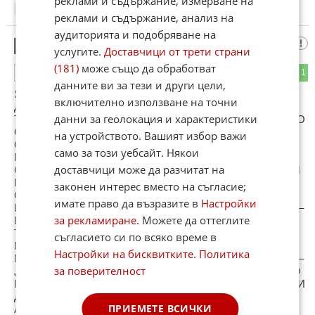
реклами и съдържание, измерване на
14:24
02.01.2013
реклами и съдържание, анализ на
аудиторията и подобряване на
ТРОШАЧА
7
услугите.
Доставчици от трети страни
(181)
може също да обработват
0
1
ОТГОВОР
данните ви за тези и други цели,
ЯВНО ПОНЕЖЕ НЕЩАТА И ЗАКОНИТЕ В ТАЗИ
включително използване на точни
ДЪРЖАВА СЕ ПРЕЕКСПОНИРАТ ЗА ТОВА ЧОВЕК
данни за геолокация и характеристики
ТРЯБВА ДА СЕ ДВИЖИ И ВЪРШИ НЕЩАТА ТИХО И КАТО
СЯНКА . ЕТО ВИ ПРИМЕР ЧОВЕКА - ТОТО МИЛИОНЕР
на устройството. Вашият избор важи
СЕ РАЗКРИ И ВЕДНАГА ГО НАЛАЗИХА ВСЯКАКВА
само за този уебсайт. Някои
ПАПЛАЧ НАЧЕЛО С КОРУМПИРАНИ АЛЧНИ ДАНЪЧНИ
доставчици може да разчитат на
СЛУЖИТЕЛИ И СЕГА ИСКАТ ДА ГО ОДЕРАТ С МИЛОН И
ПОЛОВИНА !? АКО СЕ БЕШЕ ПОКРИЛ ИЛИ НАПУСНАЛ
законен интерес вместо на съгласие;
СКАПАНАТА НИ РУХНАЛА ИМИТАЦИЯ НА ДЪРЖАВА
имате право да възразите в
Настройки
ЩЯХА ДА МУ ВЗЕМАТ ... ! ТА ТАКА И С ДРУГИТЕ НЕЩА –
за рекламиране
. Можете да оттеглите
ВЪРШИ СИ ТАМ КАКВОТО ИМА ЗА ВЪРШЕНЕ И
ТОЛКОВА БЕЗ ДА БИЕШ ТЪПАНИ И ДА СЕ ИЗТЪКВАШ
съгласието си по всяко време в
МНОГО ЗАЩОТО ДЪРЖАВАТА Е ИЗГРАДЕНА ВЪРХУ
Настройки на бисквитките
.
Политика
МАФИОТСКИ СТРУКТУРИ И Е С ТИП НА УПРАВЛЕНИЕ –
за поверителност
„БАНАНОВА РЕПУБЛИКА". УСПЯВАЩИТЕ ХОРА МНОГО
БЪРЗО БИВАТ ПРИТИСКАНИ РЕКЕТИРАНИ ЗАСТАВЯНИ
ДА ОТСТЪПВАТ ИЛИ ПРОДАВАТ УСПЕШЕН БИЗНЕС
ПРИЕМЕТЕ ВСИЧКИ
АКО НЕ СЕ НАВЕЖДАТ НА ОПРЕДЕЛЕНИ ВЛАСТВАЩИ