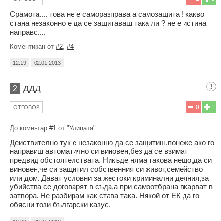
Срамота.... това не е саморазправа а самозащита ! какво
стана незаконно е да се защитаваш така ли ? не е истина
направо....
Коментиран от
#2
,
#4
12:19
02.01.2013
ддд
2
0
1
ОТГОВОР
До коментар
#1
от "Улицата":
Деиствително тук е незаконно да се защитиш,понеже ако го
направиш автоматично си виновен,без да се взимат
предвид обстоятелствата. Никъде няма такова нещо,да си
виновен,че си защитил собственния си живот,семейство
или дом. Дават условни за жестоки криминални деяния,за
убийства се договарят в съда,а при самоотбрана вкарват в
затвора. Не разбирам как става така. Някой от ЕК да го
обясни този български казус.