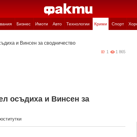
вания
Бизнес
Имоти
Авто
Технологии
Крими
Спорт
Хор
ъдиха и Винсен за сводничество
1
1 865
л осъдиха и Винсен за
роститутки