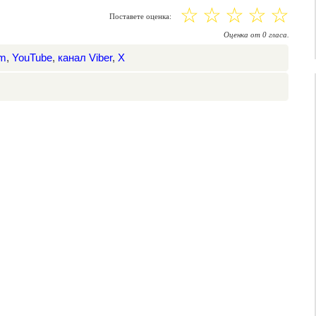
☆
☆
☆
☆
☆
Поставете оценка:
Оценка
от
0
гласа.
am
,
YouTube
,
канал Viber
,
X