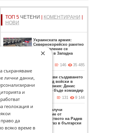
ТОП 5
ЧЕТЕНИ
|
КОМЕНТИРАНИ
|
НОВИ
Украинската армия:
Севернокорейско ракетно
подразделение се
×
разполага в Западна
Русия
вчера в 10:51 ч.
146
35 485
да съхраняваме
ме лични данни,
Путин обяви създаването
на нов род войски в
персонализирани
руската армия: Денис
Лямин ще бъде командир
диторията и
вчера в 16:05 ч.
131
9 144
работват
за геолокация и
Турция получи
Някои
разрешение от
правителството на Радев
 право да
да търси газ в български
по всяко време в
води