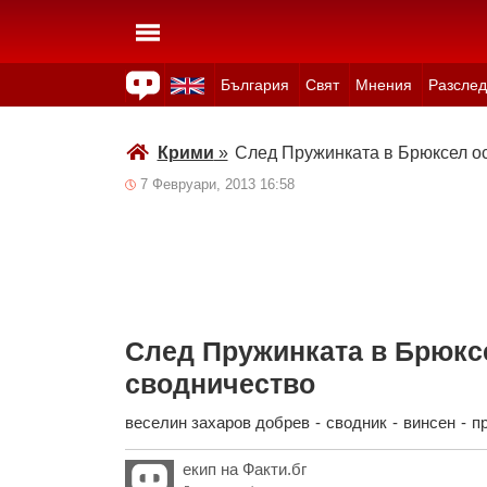
България
Свят
Мнения
Разслед
Здраве
Времето
Анкети
Вицове
Куизове
Крими
»
След Пружинката в Брюксел ос
7 Февруари, 2013 16:58
След Пружинката в Брюксе
сводничество
веселин захаров добрев
-
сводник
-
винсен
-
п
екип на Факти.бг