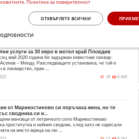
исквитките
.
Политика за поверителност
 000 жени и деца от България стават част от каналите за
на хора. Заключението е на бивш полицейски шеф в
, където проституци ...
ОТХВЪРЛЕТЕ ВСИЧКИ
ПРИЕМЕ
2024
23
4 384
ПОДРОБНОСТИ
лни услуги за 30 евро в мотел край Пловдив
сец май 2020 година бе задържан известния лихвар
Асенов – Менду. Разследващите установиха, че той е
 в лихварство, пран ...
2022
18
6 443
ии от Марикостиново си поръчаха жена, но тя
ъс сводника си и...
щени мачовци от петричкото село Марикостиново
ха проститутка и нейния сводник, след като не харесали
ата на място жрица на лю ...
2022
12
9 161