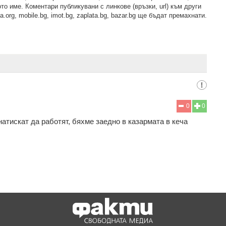
то име. Коментари публикувани с линкове (връзки, url) към други
.org, mobile.bg, imot.bg, zaplata.bg, bazar.bg ще бъдат премахнати.
0
0
атискат да работят, бяхме заедно в казармата в кеча