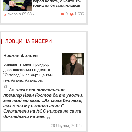
карал колата, с която 15-
годишна блъсна младеж
вчера в 09:08 ч.
9
1 696
ЛОВЦИ НА БИСЕРИ
Никола Филчев
Бившият главен прокурор
дава показания по делото
"Октопод" и се обръща към
ген. Атанас Атанасов:
“
Аз исках от тогавашния
премиер Иван Костов да те уволни,
ама той ми каза: „Аз мога без него,
ама жена му е много алчна".
Служители на НСС никога не са ми
„
докладвали на мен.
26 Януари, 2012 г.