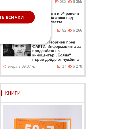
вчера в 15:07 ч.
203
6 355
Двама убити и 34 ранени
ТЕ ВСИЧКИ
след нощна атака над
Киев и областта
вчера в 06:28 ч.
92
6 266
Габриел Георгиев пред
ФАКТИ: Информацията за
продажбата на
киноцентър „Бояна“
първо дойде от чужбина
вчера в 09:07 ч.
17
5 278
КНИГИ