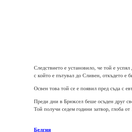
Следствието е установило, че той е успял 
с който е пътувал до Сливен, откъдето е б
Освен това той се е появил пред съда с е
Преди дни в Брюксел беше осъден друг с
Той получи седем години затвор, глоба от 
Белгия