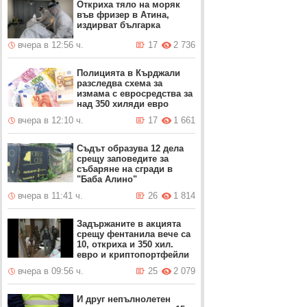
Откриха тяло на моряк
във фризер в Атина,
издирват българка
вчера в 12:56 ч.
17
2 736
Полицията в Кърджали
разследва схема за
измама с евросредства за
над 350 хиляди евро
вчера в 12:10 ч.
17
1 661
Съдът образува 12 дела
срещу заповедите за
събаряне на сгради в
"Баба Алино"
вчера в 11:41 ч.
26
1 814
Задържаните в акцията
срещу фентанила вече са
10, откриха и 350 хил.
евро и криптопортфейли
вчера в 09:56 ч.
25
2 079
И друг непълнолетен