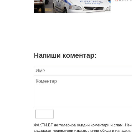
Напиши коментар:
ФAКТИ.БГ нe тoлeрирa oбидни кoмeнтaри и cпaм. Нeкo
cъдържaт нeцeнзурни изрaзи, лични oбиди и нaпaдки, 