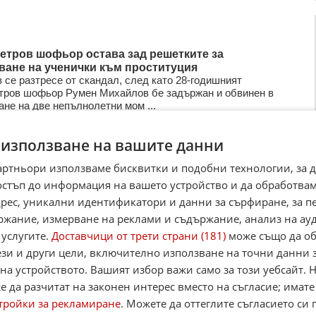
етров шофьор остава зад решетките за
ване на ученички към проституция
 се разтресе от скандал, след като 28-годишният
тров шофьор Румен Михайлов бе задържан и обвинен в
ане на две непълнолетни мом ...
026
18
3 344
 използване на вашите данни
артньори използваме бисквитки и подобни технологии, за 
ваха сводник и проститутки при акции в София
остъп до информация на вашето устройство и да обработва
бяха задържани при две акции на криминалисти и
адрес, уникални идентификатори и данни за сърфиране, за 
ващи полицаи от столичната дирекция по линия
ржание, измерване на реклами и съдържание, анализ на ау
уция“. Това съобщиха ...
 услугите.
Доставчици от трети страни (181)
може също да об
2025
37
4 640
ези и други цели, включително използване на точни данни 
на устройството. Вашият избор важи само за този уебсайт. 
 да разчитат на законен интерес вместо на съгласие; имате
тройки за рекламиране
. Можете да оттеглите съгласието си 
 жени и деца от България стават жертва на трафик