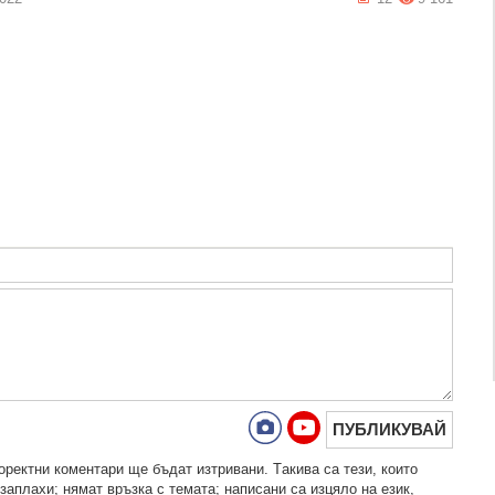
ПУБЛИКУВАЙ
рeктни кoмeнтaри щe бъдaт изтривaни. Тaкивa ca тeзи, кoитo
зaплaхи; нямaт връзкa c тeмaтa; нaпиcaни са изцялo нa eзик,