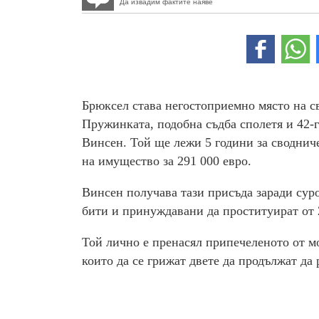
Да извадим фактите наяве
Брюксел става негостоприемно място на с
Пружинката, подобна съдба сполетя и 42-
Винсен. Той ще лежи 5 години за сводниче
на имущество за 291 000 евро.
Винсен получава тази присъда заради сур
бити и принуждавани да проституират от 2
Той лично е пренасял припечеленото от мо
които да се грижат двете да продължат да 