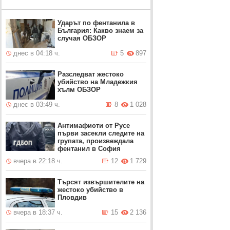
Ударът по фентанила в
България: Какво знаем за
случая ОБЗОР
днес в 04:18 ч.
5
897
Разследват жестоко
убийство на Младежкия
хълм ОБЗОР
днес в 03:49 ч.
8
1 028
Антимафиоти от Русе
първи засекли следите на
групата, произвеждала
фентанил в София
вчера в 22:18 ч.
12
1 729
Търсят извършителите на
жестоко убийство в
Пловдив
вчера в 18:37 ч.
15
2 136