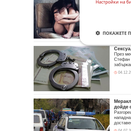
Настройки на б
Близо 10
трафик 
Германия
28.01.
ПОКАЖЕТЕ 
Сексуа
През ме
Стефан 
забъркан
04.12.
Меракл
дойде с
Разгоре
нападна
доставен
04.07.