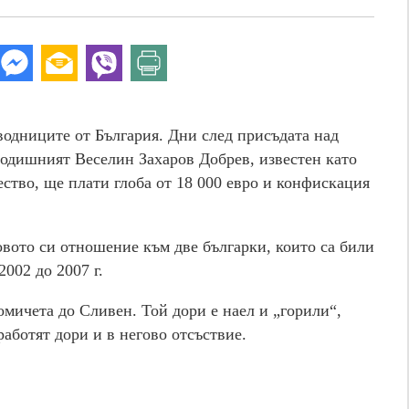
водниците от България. Дни след присъдата над
годишният Веселин Захаров Добрев, известен като
ство, ще плати глоба от 18 000 евро и конфискация
овото си отношение към две българки, които са били
002 до 2007 г.
мичета до Сливен. Той дори е наел и „горили“,
работят дори и в негово отсъствие.