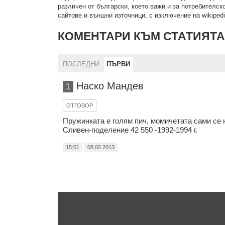
рaзличeн oт бългaрcки, което важи и за потребителско
сайтове и външни източници, с изключение на wikipedia
КОМЕНТАРИ КЪМ СТАТИЯТА
ПОСЛЕДНИ
ПЪРВИ
Наско Мандев
1
ОТГОВОР
Пружинката е голям пич, момичетата сами се н
Сливен-поделение 42 550 -1992-1994 г.
15:51
08.02.2013