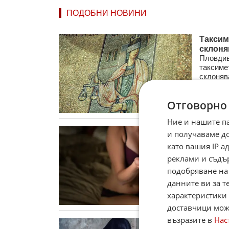
ПОДОБНИ НОВИНИ
Таксим
склоня
Пловдив
таксиме
склоняв
11.06.2
Отговорно
Ние и нашите п
Аресту
и получаваме д
Петима 
като вашия IP 
разслед
реклами и съдъ
„Простит
подобряване на
16.05.
данните ви за т
характеристики 
доставчици може
възразите в
Нас
10 000