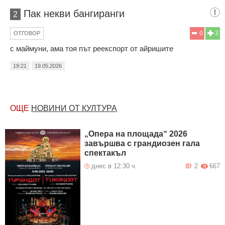
Пак некви бангиранги
2
0
3
ОТГОВОР
с маймуни, ама тоя път реекспорт от айришите
19:21
19.05.2026
ОЩЕ
НОВИНИ ОТ КУЛТУРА
„Опера на площада“ 2026
завършва с грандиозен гала
спектакъл
днес в 12:30 ч.
2
667