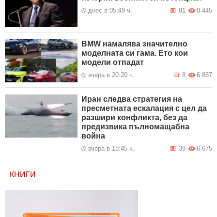
днес в 05:49 ч.
81
8 445
BMW намалява значително
моделната си гама. Ето кои
модели отпадат
вчера в 20:20 ч.
8
6 887
Иран следва стратегия на
пресметната ескалация с цел да
разшири конфликта, без да
предизвика пълномащабна
война
вчера в 18:45 ч.
39
6 675
КНИГИ