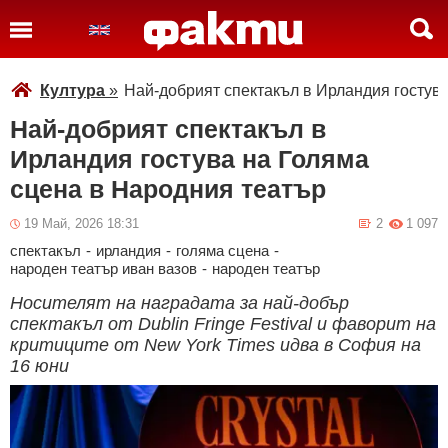
Култура
»
Най-добрият спектакъл в Ирландия гостув
Най-добрият спектакъл в
Ирландия гостува на Голяма
сцена в Народния театър
19 Май, 2026 18:31
2
1 097
спектакъл
-
ирландия
-
голяма сцена
-
народен театър иван вазов
-
народен театър
Носителят на наградата за най-добър
спектакъл от Dublin Fringe Festival и фаворит на
критиците от New York Times идва в София на
16 юни