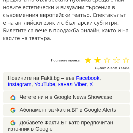
новите естетически и визуални търсения в
съвременния европейски театър. Спектакълът
е на английски език и с български субтитри.
Билетите са вече в продажба онлайн, както и на
касите на театъра.
☆
☆
☆
☆
☆
Поставете оценка:
Оценка
2.3
от
3
гласа.
Новините на Fakti.bg – във
Facebook
,
Instagram
,
YouTube
,
канал Viber
,
X
Четете ни и в Google News Showcase
Абонамент за Факти.БГ в Google Alerts
Добавете Факти.БГ като предпочитан
източник в Google