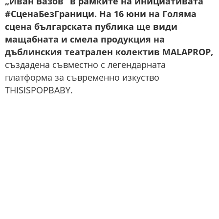
„Иван Вазов“ в рамките на инициативата
#СценаБезГраници. На 16 юни на Голяма
сцена българската публика ще види
мащабната и смела продукция на
дъблинския театрален колектив MALAPROP,
създадена съвместно с легендарната
платформа за съвременно изкуство
THISISPOPBABY.