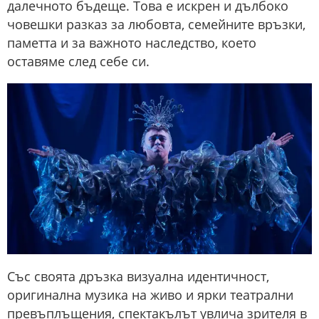
далечното бъдеще. Това е искрен и дълбоко
човешки разказ за любовта, семейните връзки,
паметта и за важното наследство, което
оставяме след себе си.
Със своята дръзка визуална идентичност,
оригинална музика на живо и ярки театрални
превъплъщения, спектакълът увлича зрителя в