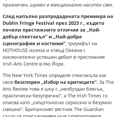
празничен, шумен и емоционално наситен свят.
След напълно разпродадената премиера на
Dublin Fringe Festival през 2023 г., където
печели престижните отличия за „Най-
добър спектакъл“ и „Най-добра
сценография и костюми“
, триумфът на
HOTHOUSE излиза и отвъд Океана с
изключително успешен дебют в престижния
Irish Arts Centre в Ню Йорк.
The New York Times определя спектакъла как
своя
безспорен „Избор на критиците“.
За The
Arts Review това е шоу с „необуздан блясък,
практически безупречно“, а The Irish Times го
описва като „смъртоносно сериозно и безумно
смешно“. Британският вестник The Guardian
също се присъединява към суперлативите,