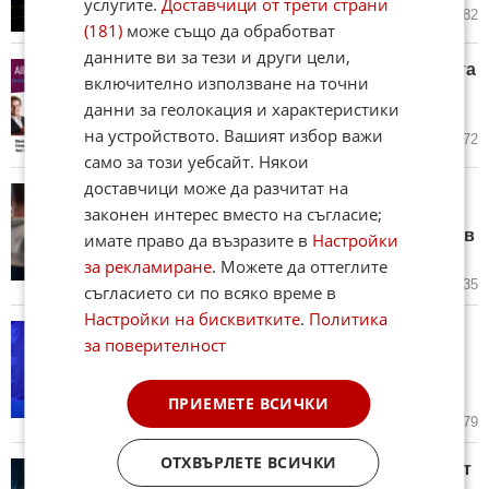
услугите.
Доставчици от трети страни
14.07.2026
10
2 082
(181)
може също да обработват
данните ви за тези и други цели,
Световен Dream Team на сцената
включително използване на точни
на фестивала „Allegra“ в
данни за геолокация и характеристики
концерта на 14 юли
на устройството. Вашият избор важи
24.06.2026
1 172
само за този уебсайт. Някои
доставчици може да разчитат на
Народният театър пуска в
законен интерес вместо на съгласие;
продажба билетите за „Физика
на тъгата“ по Георги Господинов
имате право да възразите в
Настройки
(СНИМКИ)
за рекламиране
. Можете да оттеглите
23.06.2026
14
1 635
съгласието си по всяко време в
Настройки на бисквитките
.
Политика
Ирландия гостува на Народен
за поверителност
театър "Иван Вазов" със
сензационния спектакъл
Hothouse
ПРИЕМЕТЕ ВСИЧКИ
15.06.2026
8
1 379
ОТХВЪРЛЕТЕ ВСИЧКИ
SMOOTH CRIMINAL за първи път