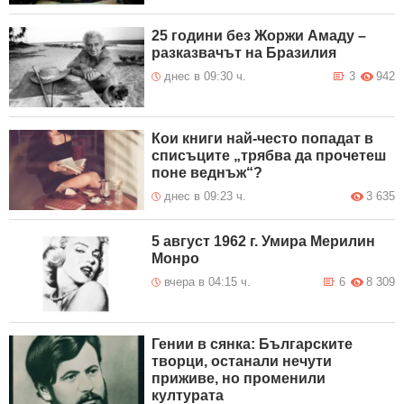
25 години без Жоржи Амаду –
разказвачът на Бразилия
днес в 09:30 ч.
3
942
Кои книги най-често попадат в
списъците „трябва да прочетеш
поне веднъж“?
днес в 09:23 ч.
3 635
5 август 1962 г. Умира Мерилин
Монро
вчера в 04:15 ч.
6
8 309
Гении в сянка: Българските
творци, останали нечути
приживе, но променили
културата