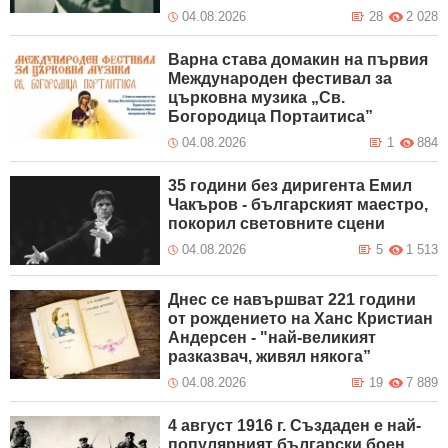
04.08.2026
28
2 028
Варна става домакин на първия
Международен фестивал за
църковна музика „Св.
Богородица Портаитиса”
04.08.2026
1
884
35 години без диригента Емил
Чакъров - българският маестро,
покорил световните сцени
04.08.2026
5
1 513
Днес се навършват 221 години
от рождението на Ханс Кристиан
Андерсен - "най-великият
разказвач, живял някога”
04.08.2026
19
7 889
4 август 1916 г. Създаден е най-
популярният български боен