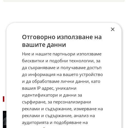
×
Отговорно използване на
вашите данни
Ние и нашите партньори използваме
бисквитки и подобни технологии, за
да съхраняваме и получаваме достъп
до информация на вашето устройство
и да обработваме лични данни, като
вашия IP адрес, уникални
идентификатори и данни за
ПОДОБНИ НОВИНИ
сърфиране, за персонализирани
реклами и съдържание, измерване на
Билетите за мащабния
реклами и съдържание, анализ на
спектакъл STOITCHKOV THE
аудиторията и подобряване на
SHOW вече са в продажба