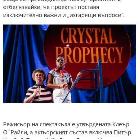
отбелязвайки, че проектът поставя
изключително важни и „изгарящи въпроси“.
Режисьор на спектакъла е утвърдената Клеър
О`Райли, а актьорският състав включва Питър