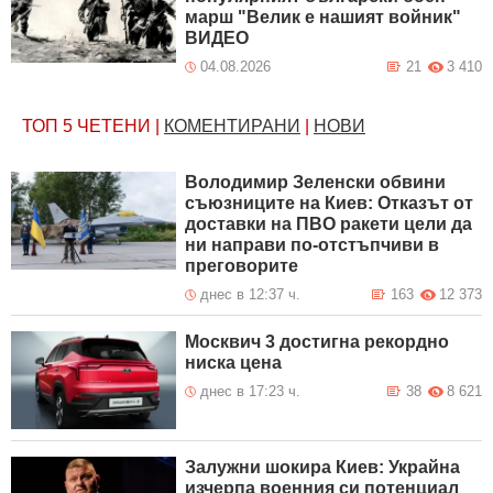
марш "Велик е нашият войник"
ВИДЕО
04.08.2026
21
3 410
ТОП 5
ЧЕТЕНИ
|
КОМЕНТИРАНИ
|
НОВИ
Володимир Зеленски обвини
съюзниците на Киев: Отказът от
доставки на ПВО ракети цели да
ни направи по-отстъпчиви в
преговорите
днес в 12:37 ч.
163
12 373
Москвич 3 достигна рекордно
ниска цена
днес в 17:23 ч.
38
8 621
Залужни шокира Киев: Украйна
изчерпа военния си потенциал