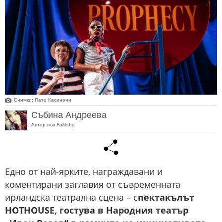
Снимки: Пато Касинони
Събина Андреева
Автор във Fakti.bg
Едно от най-ярките, награждавани и
коментирани заглавия от съвременната
ирландска театрална сцена – с
пектакълът
HOTHOUSE, гостува в Народния театър