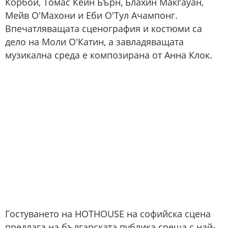
Корбой, Томас Кейн Бърн, Блахин Макгауан,
Мейв О'Махони и Еби О'Тул Ачампонг.
Впечатляващата сценография и костюми са
дело на Моли О'Катин, а завладяващата
музикална среда е композирана от Анна Клок.
Гостуването на HOTHOUSE на софийска сцена
предлага на българската публика среща с най-