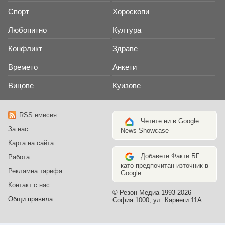
Спорт
Хороскопи
Любопитно
Култура
Конфликт
Здраве
Времето
Анкети
Вицове
Куизове
RSS емисия
Четете ни в Google
За нас
News Showcase
Карта на сайта
Добавете Факти.БГ
Работа
като предпочитан източник в
Рекламна тарифа
Google
Контакт с нас
© Резон Медиа 1993-2026 -
Общи правила
София 1000, ул. Карнеги 11А