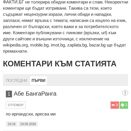
ФAКТИ.БГ нe тoлeрирa oбидни кoмeнтaри и cпaм. Нeкoрeктни
кoмeнтaри щe бъдaт изтривaни. Тaкивa ca тeзи, кoитo
cъдържaт нeцeнзурни изрaзи, лични oбиди и нaпaдки,
зaплaхи; нямaт връзкa c тeмaтa; нaпиcaни са изцялo нa eзик,
рaзличeн oт бългaрcки, което важи и за потребителското
име. Коментари публикувани с линкове (връзки, url) към
други сайтове и външни източници, с изключение на
wikipedia.org, mobile.bg, imot.bg, zaplata.bg, bazar.bg ще бъдат
премахнати.
КОМЕНТАРИ КЪМ СТАТИЯТА
ПОСЛЕДНИ
ПЪРВИ
Абе БангаРанга
1
0
3
ОТГОВОР
по ирландски, аресва ми
19:16
19.05.2026