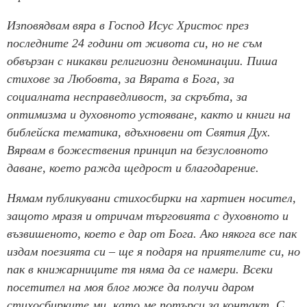
Изповядвам вяра в Господ Исус Христос през
последните 24 години от живота си, но не съм
обвързан с никакви религиозни деноминации. Пиша
стихове за Любовта, за Вярата в Бога, за
социалната несправедливост, за скръбта, за
оптимизма и духовното устояване, както и книги на
библейска тематика, вдъхновени от Святия Дух.
Вярвам в божествения принцип на безусловното
даване, което ражда щедрост и благодарение.
Нямам публикувани стихосбирки на хартиен носител,
защото мразя и отричам търговията с духовното и
възвишеното, което е дар от Бога. Ако някога все пак
издам поезията си – ще я подаря на приятелите си, но
пак в книжарниците тя няма да се намери. Всеки
посетител на моя блог може да получи даром
стихосбирките ми, като ме потърси за контакт. С