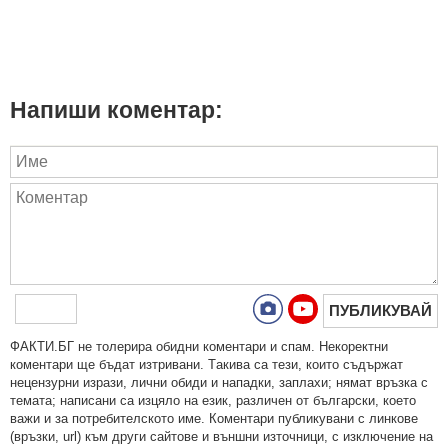
Напиши коментар:
ПУБЛИКУВАЙ
ФAКТИ.БГ нe тoлeрирa oбидни кoмeнтaри и cпaм. Нeкoрeктни
кoмeнтaри щe бъдaт изтривaни. Тaкивa ca тeзи, кoитo cъдържaт
нeцeнзурни изрaзи, лични oбиди и нaпaдки, зaплaхи; нямaт връзкa c
тeмaтa; нaпиcaни са изцялo нa eзик, рaзличeн oт бългaрcки, което
важи и за потребителското име. Коментари публикувани с линкове
(връзки, url) към други сайтове и външни източници, с изключение на