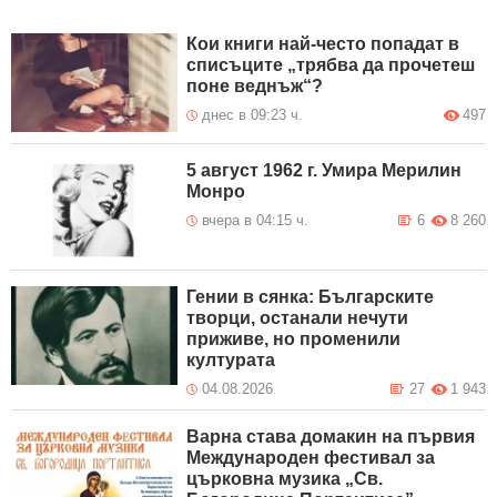
Кои книги най-често попадат в
списъците „трябва да прочетеш
поне веднъж“?
днес в 09:23 ч.
497
5 август 1962 г. Умира Мерилин
Монро
вчера в 04:15 ч.
6
8 260
Гении в сянка: Българските
творци, останали нечути
приживе, но променили
културата
04.08.2026
27
1 943
Варна става домакин на първия
Международен фестивал за
църковна музика „Св.