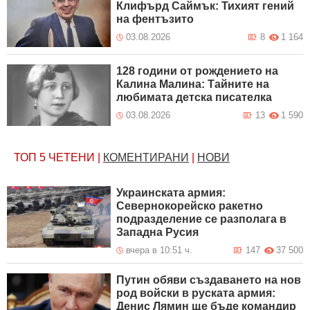
Клифърд Саймък: Тихият гений
на фентъзито
03.08.2026
8
1 164
128 години от рождението на
Калина Малина: Тайните на
любимата детска писателка
03.08.2026
13
1 590
ТОП 5
ЧЕТЕНИ
|
КОМЕНТИРАНИ
|
НОВИ
Украинската армия:
Севернокорейско ракетно
подразделение се разполага в
Западна Русия
вчера в 10:51 ч.
147
37 500
Путин обяви създаването на нов
род войски в руската армия:
Денис Лямин ще бъде командир