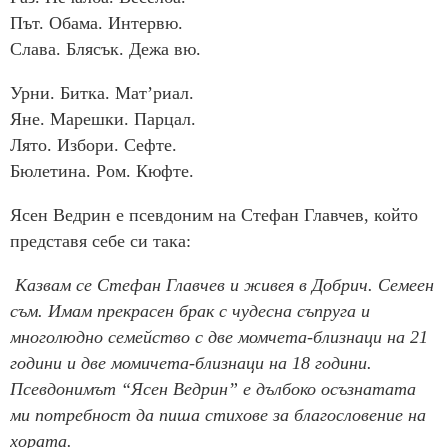
Път. Обама. Интервю.
Слава. Блясък. Дежа вю.
Урни. Битка. Мат’риал.
Яне. Марешки. Парцал.
Лято. Избори. Сефте.
Бюлетина. Ром. Кюфте.
Ясен Ведрин е псевдоним на Стефан Главчев, който
представя себе си така:
Казвам се Стефан Главчев и живея в Добрич. Семеен
съм. Имам прекрасен брак с чудесна съпруга и
многолюдно семейство с две момчета-близнаци на 21
години и две момичета-близнаци на 18 години.
Псевдонимът “Ясен Ведрин” е дълбоко осъзнатата
ми потребност да пиша стихове за благословение на
хората.