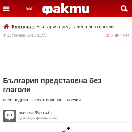
Култура
»
България представена без глаголи
11 Януари, 2013 21:55
6
4 644
България представена без
глаголи
ясен ведрин
-
стихотворение
-
поезия
екип на Факти.бг
Да извадим фактите наяве