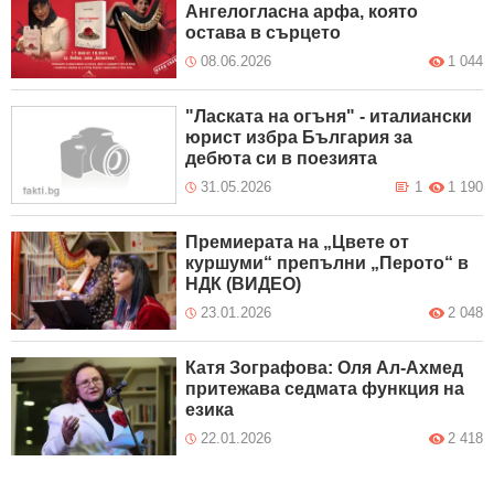
Ангелогласна арфа, която
остава в сърцето
08.06.2026
1 044
"Ласката на огъня" - италиански
юрист избра България за
дебюта си в поезията
31.05.2026
1
1 190
Премиерата на „Цвете от
куршуми“ препълни „Перото“ в
НДК (ВИДЕО)
23.01.2026
2 048
Катя Зографова: Оля Ал-Ахмед
притежава седмата функция на
езика
22.01.2026
2 418