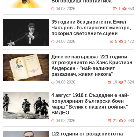
Богородица Портаитиса”
04.08.2026
1
853
35 години без диригента Емил
Чакъров - българският маестро,
покорил световните сцени
04.08.2026
5
1 472
Днес се навършват 221 години
от рождението на Ханс Кристиан
Андерсен - "най-великият
разказвач, живял някога”
04.08.2026
19
7 824
4 август 1916 г. Създаден е най-
популярният български боен
марш "Велик е нашият войник"
ВИДЕО
04.08.2026
21
3 383
122 години от рождението на