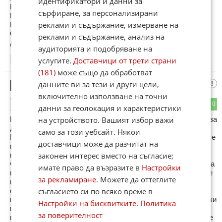
идентификатори и данни за
Вива Тел=Тел Авив
сърфиране, за персонализирани
Милиция=Мусат,Кгб,Дс
реклами и съдържание, измерване на
Българин=Роб с над 500 години стаж,овца....
Още може да ми роди главата но нека оставим място и за
реклами и съдържание, анализ на
другите!
аудиторията и подобряване на
услугите.
Доставчици от трети страни
22:06
11.01.2013
(181)
може също да обработват
муспи
данните ви за тези и други цели,
3
включително използване на точни
1
0
ОТГОВОР
данни за геолокация и характеристики
Не е от Бога това, което и не споменава името на дявола, за
на устройството. Вашият избор важи
да не го ядоса. Да не ядаса тоя, за който Христос каза - в
само за този уебсайт. Някои
Мен няма нищо от него. Заради убиването на когото Бога се
доставчици може да разчитат на
въплати като човек. България е еврейска колония и то от
най нисш тип, предвидена за унищожаване. Какво от това
законен интерес вместо на съгласие;
че наричаме тиквата тиква, сладуря сладур и царя цар? Да
имате право да възразите в
Настройки
не сме ги избирали ние, да не би някоя наша мафия да ги е
за рекламиране
. Можете да оттеглите
назначавала! Всички мафии заедно със слугите и
опозициите си са еврейски. Тяхното заиграване с цигани и
съгласието си по всяко време в
помаци е за нашия геноцид, а не някакви хитри политически
Настройки на бисквитките
.
Политика
игри. Циганските гласове не са им нужни, защото
за поверителност
глаксовете не се броят, но циганизацията на България им е