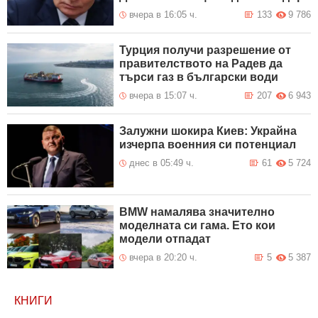
вчера в 16:05 ч.
133
9 786
Турция получи разрешение от
правителството на Радев да
търси газ в български води
вчера в 15:07 ч.
207
6 943
Залужни шокира Киев: Украйна
изчерпа военния си потенциал
днес в 05:49 ч.
61
5 724
BMW намалява значително
моделната си гама. Ето кои
модели отпадат
вчера в 20:20 ч.
5
5 387
КНИГИ