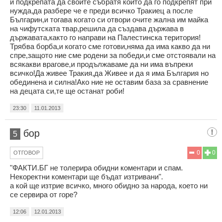
и подкрепата да свойте събратя които да го подкрепят при
нужда,да разбере че е преди всичко Тракиец а после
Българин,и тогава когато си отвори очите жална им майка
на чифутската твар,решила да създава държава в
държавата,както го направи на Палестинска територия!
Трябва борба,и когато сме готови,няма да има какво да ни
спре,защото ние сме родени за победи,и сме отстоявали на
всякакви врагове,и продължаваме да ни има въпреки
всичко!Да живее Тракия,да Живее и да я има България но
обединена и силна!Ако ние не оставим база за сравнение
на децата си,те ще останат роби!
23:30
11.01.2013
бор
5
0
0
ОТГОВОР
"ФАКТИ.БГ не толерира обидни коментари и спам.
Некоректни коментари ще бъдат изтривани".
а кой ще изтрие всичко, много обидно за народа, което ни
се сервира от горе?
12:06
12.01.2013