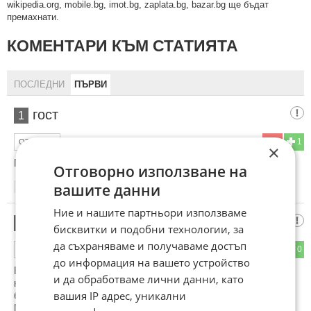
wikipedia.org, mobile.bg, imot.bg, zaplata.bg, bazar.bg ще бъдат
премахнати.
КОМЕНТАРИ КЪМ СТАТИЯТА
ПОСЛЕДНИ
ПЪРВИ
гост
1
0
1
ОТГОВОР
×
Поздравления, чудесно е!
Отговорно използване на
вашите данни
22:06
11.01.2013
Ние и нашите партньори използваме
Трибал
2
бисквитки и подобни технологии, за
да съхраняваме и получаваме достъп
1
0
ОТГОВОР
до информация на вашето устройство
Браво Ясене!Познаваш ме повече като безпартиен,от
и да обработваме лични данни, като
колкото Трибал.Още може да се добави към написаното
вашия IP адрес, уникални
братко!Например–
Мол=еврейн