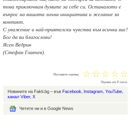
това приключвам думите за себе си. Останалото е
въпрос на вашата лична инициатива и желание за
контакт.
С уважение и най-приятелски чувства към всички вас!
Бог да ви благослови!
Ясен Ведрин
(Стефан Главчев)
☆
☆
☆
☆
☆
Поставете оценка:
Оценка
от
0
гласа.
Новините на Fakti.bg – във
Facebook
,
Instagram
,
YouTube
,
канал Viber
,
X
Четете ни и в Google News