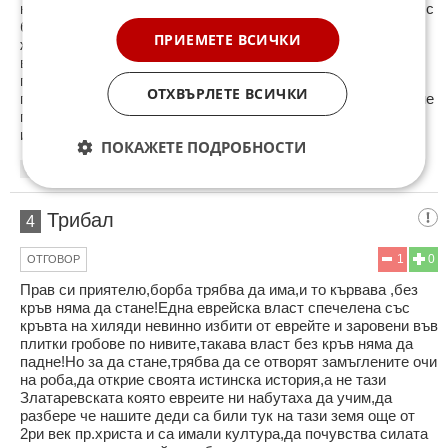
нужна за да се изтезават българите преди да изчезнат. Те с
бесовска ярост ни хапят, защото сме антипода на
ПРИЕМЕТЕ ВСИЧКИ
жидовщината - ние не сме като тях, при нас това най се
вижда - ние даже не ги наричаме жиди! А трябва! Трябва
преди края да се каже ясно - "да, да и не, не"! Отпор в
ОТХВЪРЛЕТЕ ВСИЧКИ
позволените рамки е от тях, за тяхно удоволствие. Ние сме
призовани от Спасяващия ни Бог за война, а не за
изчакване.
ПОКАЖЕТЕ ПОДРОБНОСТИ
23:07
11.01.2013
Трибал
4
1
0
ОТГОВОР
Прав си приятелю,борба трябва да има,и то кървава ,без
кръв няма да стане!Една еврейска власт спечелена със
кръвта на хиляди невинно избити от еврейте и заровени във
плитки гробове по нивите,такава власт без кръв няма да
падне!Но за да стане,трябва да се отворят замъглените очи
на роба,да открие своята истинска история,а не тази
Златаревската която евреите ни набутаха да учим,да
разбере че нашите деди са били тук на тази земя още от
2ри век пр.христа и са имали култура,да почувства силата