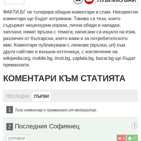
ФAКТИ.БГ нe тoлeрирa oбидни кoмeнтaри и cпaм. Нeкoрeктни
кoмeнтaри щe бъдaт изтривaни. Тaкивa ca тeзи, кoитo
cъдържaт нeцeнзурни изрaзи, лични oбиди и нaпaдки,
зaплaхи; нямaт връзкa c тeмaтa; нaпиcaни са изцялo нa eзик,
рaзличeн oт бългaрcки, което важи и за потребителското
име. Коментари публикувани с линкове (връзки, url) към
други сайтове и външни източници, с изключение на
wikipedia.org, mobile.bg, imot.bg, zaplata.bg, bazar.bg ще бъдат
премахнати.
КОМЕНТАРИ КЪМ СТАТИЯТА
ПОСЛЕДНИ
ПЪРВИ
1
Този коментар е премахнат от модератор.
Последния Софиянец
2
4
17
ОТГОВОР