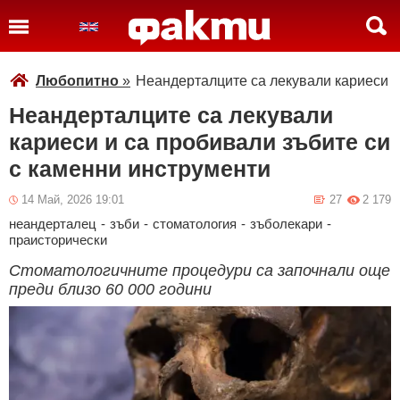
Любопитно
»
Неандерталците са лекували кариеси и
Неандерталците са лекували
кариеси и са пробивали зъбите си
с каменни инструменти
14 Май, 2026 19:01
27
2 179
неандерталец
-
зъби
-
стоматология
-
зъболекари
-
праисторически
Стоматологичните процедури са започнали още
преди близо 60 000 години