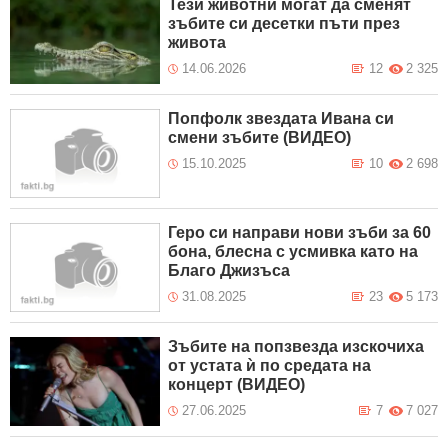
Тези животни могат да сменят
зъбите си десетки пъти през
живота
14.06.2026
12
2 325
Попфолк звездата Ивана си
смени зъбите (ВИДЕО)
15.10.2025
10
2 698
Геро си направи нови зъби за 60
бона, блесна с усмивка като на
Благо Джизъса
31.08.2025
23
5 173
Зъбите на попзвезда изскочиха
от устата ѝ по средата на
концерт (ВИДЕО)
27.06.2025
7
7 027