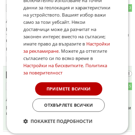
включително използване на точни
данни за геолокация и характеристики
5
3
ОТГОВОР
на устройството. Вашият избор важи
До коментар
#2
от "Последния Софиянец":
само за този уебсайт. Някои
доставчици може да разчитат на
Но какво общо има със темата? Или отново да напишеш и
ти нещо, ей тъй, да си се разписал. В Петрохан са открили
законен интерес вместо на съгласие;
цивилизация на 555 милиона години, джедаи са били.
имате право да възразите в
Настройки
Коментиран от
#6
за рекламиране
. Можете да оттеглите
съгласието си по всяко време в
19:07
14.05.2026
Настройки на бисквитките
.
Политика
за поверителност
Последния Софиянец
6
2
15
ОТГОВОР
ПРИЕМЕТЕ ВСИЧКИ
До коментар
#5
от "Това добре":
ОТХВЪРЛЕТЕ ВСИЧКИ
Пробвай с камък да си пробиеш зъб.Имали са инструменти
и умения от по стари цивилизации.
ПОКАЖЕТЕ ПОДРОБНОСТИ
19:10
14.05.2026