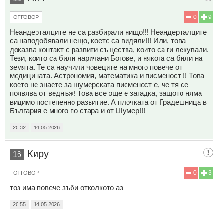
0
9
ОТГОВОР
Неандерталците не са разбирали нищо!!! Неандерталците
са наподобявали нещо, което са видяли!!! Или, това
доказва контакт с развити същества, които са ги лекували.
Тези, които са били наричани Богове, и някога са били на
земята. Те са научили човеците на много повече от
медицината. Астрономия, математика и писменост!!! Това
което не знаете за шумерската писменост е, че тя се
появява от веднъж! Това все още е загадка, защото няма
видимо постепенно развитие. А плочката от Градешница в
България е много по стара и от Шумер!!!
20:32
14.05.2026
Киру
16
0
3
ОТГОВОР
тоз има повече зъби отколкото аз
20:55
14.05.2026