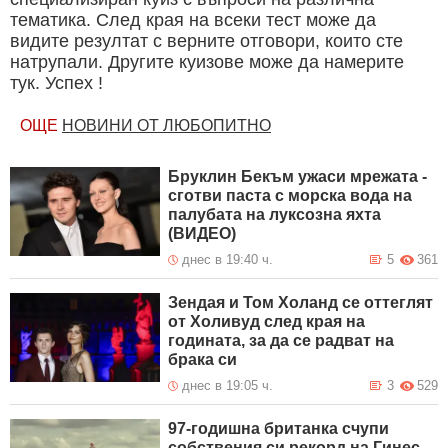
тематика. След края на всеки тест може да
видите резултат с верните отговори, които сте
натрупали. Другите куизове може да намерите
тук. Успех !
ОЩЕ
НОВИНИ ОТ ЛЮБОПИТНО
Бруклин Бекъм ужаси мрежата -
сготви паста с морска вода на
палубата на луксозна яхта
(ВИДЕО)
днес в 19:40 ч.
5
361
Зендая и Том Холанд се оттеглят
от Холивуд след края на
годината, за да се радват на
брака си
днес в 19:05 ч.
3
529
97-годишна британка счупи
собствения си рекорд на Гинес