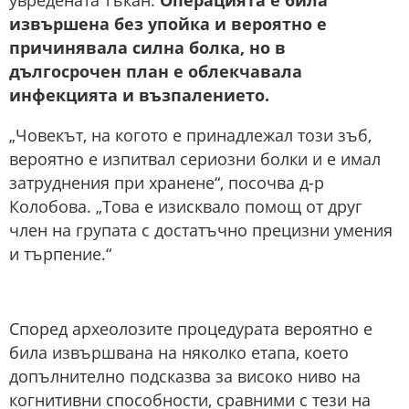
увредената тъкан.
Операцията е била
извършена без упойка и вероятно е
причинявала силна болка, но в
дългосрочен план е облекчавала
инфекцията и възпалението.
„Човекът, на когото е принадлежал този зъб,
вероятно е изпитвал сериозни болки и е имал
затруднения при хранене“, посочва д-р
Колобова. „Това е изисквало помощ от друг
член на групата с достатъчно прецизни умения
и търпение.“
Според археолозите процедурата вероятно е
била извършвана на няколко етапа, което
допълнително подсказва за високо ниво на
когнитивни способности, сравними с тези на