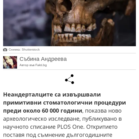
Снимка: Shutterstock
Събина Андреева
Автор във Fakti.bg
Неандерталците са извършвали
примитивни стоматологични процедури
преди около 60 000 години
, показва ново
археологическо изследване, публикувано в
научното списание PLOS One. Откритието
поставя под съмнение дългогодишните