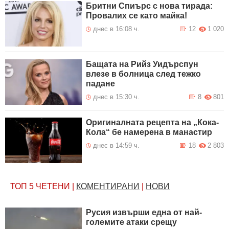
Бритни Спиърс с нова тирада:
Провалих се като майка!
днес в 16:08 ч.
12
1 020
Бащата на Рийз Уидърспун
влезе в болница след тежко
падане
днес в 15:30 ч.
8
801
Оригиналната рецепта на „Кока-
Кола“ бе намерена в манастир
днес в 14:59 ч.
18
2 803
ТОП 5
ЧЕТЕНИ
|
КОМЕНТИРАНИ
|
НОВИ
Русия извърши една от най-
големите атаки срещу