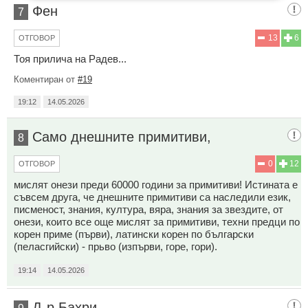
Фен
7
13
6
ОТГОВОР
Тоя прилича на Радев...
Коментиран от
#19
19:12
14.05.2026
Само днешните пpимитиви,
8
0
12
ОТГОВОР
мислят онези преди 60000 години за пpимитиви! Истината е
съвсем друга, че днешните пpимитиви са наследили език,
писменост, знания, култура, вяра, знания за звездите, от
онези, които все още мислят за пpимитиви, техни предци по
корен приме (първи), латински корен по български
(пеласгийски) - прьво (изпърви, горе, гори).
19:14
14.05.2026
Д-р Бахри