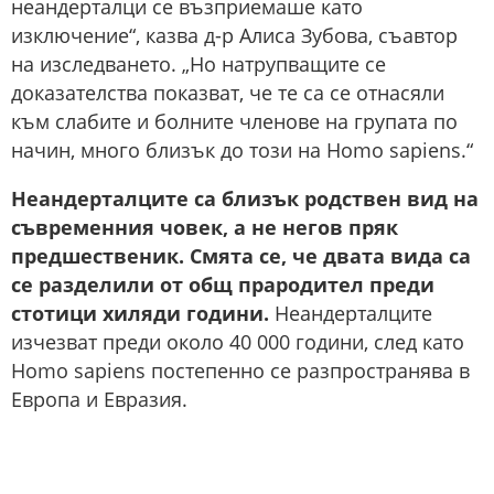
неандерталци се възприемаше като
изключение“, казва д-р Алиса Зубова, съавтор
на изследването. „Но натрупващите се
доказателства показват, че те са се отнасяли
към слабите и болните членове на групата по
начин, много близък до този на Homo sapiens.“
Неандерталците са близък родствен вид на
съвременния човек, а не негов пряк
предшественик. Смята се, че двата вида са
се разделили от общ прародител преди
стотици хиляди години.
Неандерталците
изчезват преди около 40 000 години, след като
Homo sapiens постепенно се разпространява в
Европа и Евразия.