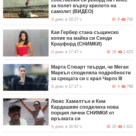
за полет върху крилото на
самолет (ВИДЕО)
днес в 18:27 ч.
9
750
Кая Гербер стана същинско
копие на майка си Синди
Крауфорд (СНИМКИ)
днес в 17:47 ч.
18
1 623
Марта Стюарт твърди, че Меган
Маркъл споделяла подробности
за срещата си с крал Чарлз III
днес в 17:17 ч.
4
798
Люис Хамилтън и Ким
Кардашиян споделиха нова
порция лични СНИМКИ от
връзката си
днес в 16:42 ч.
10
1 621