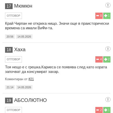
Мюмюн
17
0
1
ОТГОВОР
Край Чирпан не откриха нищо. Значи още в праисторически
времена са имали ВиФи-та.
20:56
14.05.2026
Хаха
18
4
2
ОТГОВОР
Тоя нещо е с грешка.Кариеса се появява след като хората
започват да консумират захар.
Коментиран от
#21
21:14
14.05.2026
АБСОЛЮТНО
19
2
1
ОТГОВОР