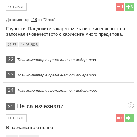
1
3
ОТГОВОР
До коментар
#18
от "Хаха":
Глупости! Плодовите захари съчетани с киселинност са
запознали човечеството с кариесите много преди това.
21:37
14.05.2026
22
Този коментар е премахнат от модератор.
23
Този коментар е премахнат от модератор.
24
Този коментар е премахнат от модератор.
Не са изчезнали
25
0
1
ОТГОВОР
В парламента е пълно