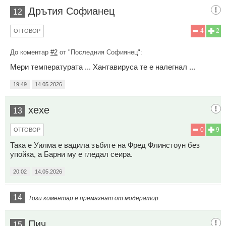
Дрътия Софианец
12
4
2
ОТГОВОР
До коментар
#2
от "Последния Софиянец":
Мери температурата ... Хантавируса те е налегнал ...
19:49
14.05.2026
хехе
13
0
9
ОТГОВОР
Така е Уилма е вадила зъбите на Фред Флинстоун без
упойка, а Барни му е гледал сеира.
20:02
14.05.2026
14
Този коментар е премахнат от модератор.
Пич
15