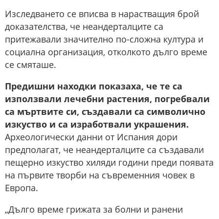
Изследването се вписва в нарастващия брой
доказателства, че неандерталците са
притежавали значително по-сложна култура и
социална организация, отколкото дълго време
се смяташе.
Предишни находки показаха, че те са
използвали лечебни растения, погребвали
са мъртвите си, създавали са символично
изкуство и са изработвали украшения.
Археологически данни от Испания дори
предполагат, че неандерталците са създавали
пещерно изкуство хиляди години преди появата
на първите творби на съвременния човек в
Европа.
„Дълго време грижата за болни и ранени