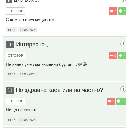
9
2
3
ОТГОВОР
С камико през муцуната.
19:44
14.05.2026
Интересно ,
10
0
7
ОТГОВОР
Не знаех , че има каменни бургии ... 🤭😁
19:44
14.05.2026
По здравна касъ или на частно?
11
2
12
ОТГОВОР
Нищо не казват.
19:46
14.05.2026