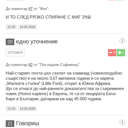
До коментар
#7
от "Фен":
И ТО СЛЕД РЯЗКО СПИРАНЕ С МИГ 29😬
21:26
14.05.2026
едно уточнение
20
0
2
ОТГОВОР
До коментар
#2
от "Последния Софиянец":
Най-старият почти цял скелет на хоминид (човекоподобно
същество) е на около 3,67 милиона години и се нарича
„Малката стъпка“ (Little Foot), открит в Южна Африка.
Що се отнася до най-ранните доказателства за съвременен
човек (Homo sapiens) в Европа, те са от пещерата Бачо
Киро в България, датирани на над 45 000 години.
21:33
14.05.2026
Говориш
21