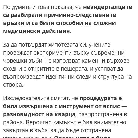
По думите ѝ това показва, че
неандерталците
са разбирали причинно-следствените
връзки и са били способни на сложни
медицински действия.
За да потвърдят хипотезата си, учените
провеждат експерименти върху съвременни
човешки зъби. Те използват каменни върхове,
сходни с откритите в пещерата, и успяват да
възпроизведат идентични следи и структура на
отвора.
Изследователите смятат, че
процедурата е
била извършена с инструмент от яспис —
разновидност на кварца
, разпространена в
района. Вероятно камъкът е бил внимателно
завъртан в зъба, за да бъде отстранена