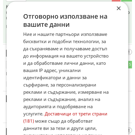
×
Край Чирпан откриха скелет на човек от преди 3 млн
години.Най старият в света.За три милиона години е имало
Отговорно използване на
много цивилизации.
вашите данни
Коментиран от
#5
,
#12
,
#20
,
#26
Ние и нашите партньори използваме
19:04
14.05.2026
бисквитки и подобни технологии, за
да съхраняваме и получаваме достъп
Известно време дъвчил
3
до информация на вашето устройство
и да обработваме лични данни, като
2
5
ОТГОВОР
вашия IP адрес, уникални
После се инфектирал и предал богу дух.
идентификатори и данни за
сърфиране, за персонализирани
19:04
14.05.2026
реклами и съдържание, измерване на
4
реклами и съдържание, анализ на
Този коментар е премахнат от модератор.
аудиторията и подобряване на
услугите.
Доставчици от трети страни
(181)
може също да обработват
данните ви за тези и други цели,
Това добре
5