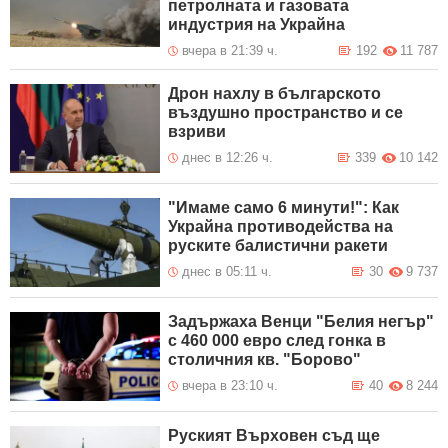
петролната и газовата
индустрия на Украйна
вчера в 21:39 ч.
192
11 787
Дрон нахлу в българското
въздушно пространство и се
взриви
днес в 12:26 ч.
339
10 142
"Имаме само 6 минути!": Как
Украйна противодейства на
руските балистични ракети
днес в 05:11 ч.
30
9 737
Задържаха Венци "Белия негър"
с 460 000 евро след гонка в
столичния кв. "Борово"
вчера в 23:10 ч.
40
8 244
Руският Върховен съд ще