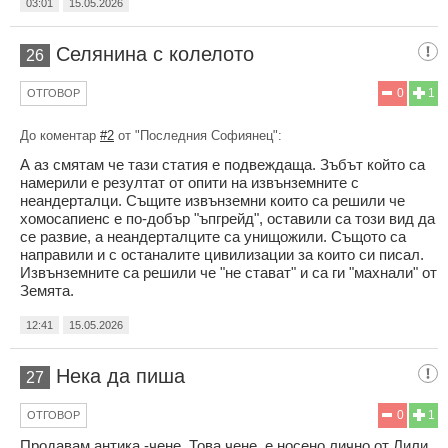
03:01
15.05.2026
Селянина с колелото
26
0
1
ОТГОВОР
До коментар
#2
от "Последния Софиянец":
А аз смятам че тази статия е подвеждаща. Зъбът който са
намерили е резултат от опити на извънземните с
неандерталци. Същите извънземни които са решили че
хомосапиенс е по-добър "ъпгрейд", оставили са този вид да
се развие, а неандерталците са унищожили. Същото са
направили и с останалите цивилизации за които си писал.
Извънземните са решили че "не стават" и са ги "махнали" от
Земята.
12:41
15.05.2026
Нека да пиша
27
0
1
ОТГОВОР
Продавам антика -чене. Това чене ,е носено лично от Лили