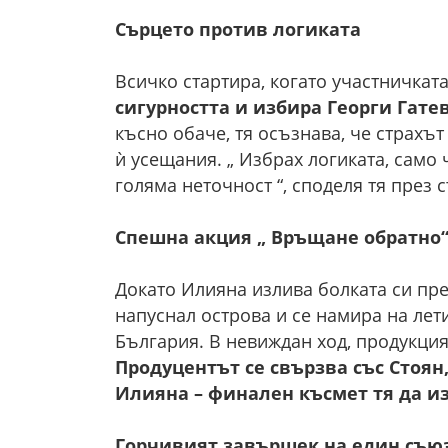
Сърцето против логиката
Всичко стартира, когато участничкат
сигурността и избира Георги Гате
късно обаче, тя осъзнава, че страхъ
ѝ усещания. „ Избрах логиката, само 
голяма неточност “, споделя тя през 
Спешна акция „ Връщане обратно
Докато Илияна излива болката си пре
напуснал острова и се намира на лети
България. В невиждан ход, продукция
Продуцентът се свързва със Стоян
Илияна – финален късмет тя да и
Горчивият завършек на един съю