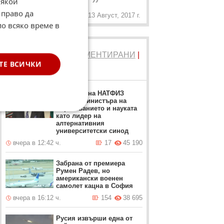
Някои
 право да
13 Август, 2017 г.
по всяко време в
ТОП 5
ЧЕТЕНИ
|
КОМЕНТИРАНИ
|
ТЕ ВСИЧКИ
НОВИ
Ректорът на НАТФИЗ
заменя Министъра на
образованието и науката
като лидер на
алтернативния
университетски синод
вчера в 12:42 ч.
17
45 190
Забрана от премиера
Румен Радев, но
американски военен
самолет кацна в София
вчера в 16:12 ч.
154
38 695
Русия извърши една от