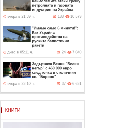
най-големите атаки срещу
петролната и газовата
индустрия на Украйна
вчера в 21:39 ч.
188
10 579
"Имаме само 6 минути!":
Как Украйна
противодейства на
руските балистични
ракети
днес в 05:11 ч.
24
7 040
Задържаха Венци "Белия
негър" с 460 000 евро
след гонка в столичния
кв. "Борово"
вчера в 23:10 ч.
37
6 631
КНИГИ