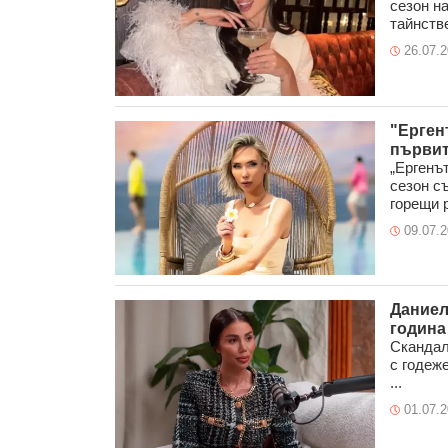
сезон н
тайнстве
26.07.
"Ерген
първит
„Ергенъ
сезон с
горещи р 
09.07.
Даниел
година
Скандал
с годеже
...
01.07.