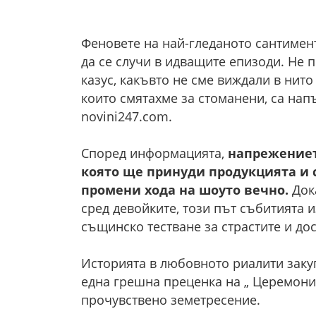
Феновете на най-гледаното сантимент
да се случи в идващите епизоди. Не 
казус, какъвто не сме виждали в нито
които смятахме за стоманени, са нап
novini247.com.
Според информацията,
напрежениет
която ще принуди продукцията и 
промени хода на шоуто вечно.
Док
сред девойките, този път събитията 
същинско тестване за страстите и до
Историята в любовното риалити заку
една грешна преценка на „ Церемони
прочувствено земетресение.