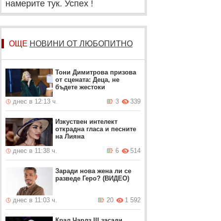
намерите тук. Успех !
ОЩЕ
НОВИНИ ОТ ЛЮБОПИТНО
Тони Димитрова призова
от сцената: Деца, не
бъдете жестоки
днес в 12:13 ч.
3
339
Изкуствен интелект
открадна гласа и песните
на Лияна
днес в 11:38 ч.
6
514
Заради нова жена ли се
разведе Геро? (ВИДЕО)
днес в 11:03 ч.
20
1 592
Крал Чарлз III засади