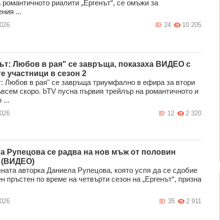
а романтичното риалити „Ергенът“, се омъжи за
ния ...
2026
24
10 205
ът: Любов в рая" се завръща, показаха ВИДЕО с
е участници в сезон 2
т: Любов в рая" се завръща триумфално в ефира за втори
ъвсем скоро. bTV пусна първия трейлър на романтичното и
...
2026
12
2 320
а Рупецова се радва на нов мъж от половин
 (ВИДЕО)
ната авторка Даниела Рупецова, която успя да се сдобие
н пръстен по време на четвърти сезон на „Ергенът“, призна
2026
35
2 911