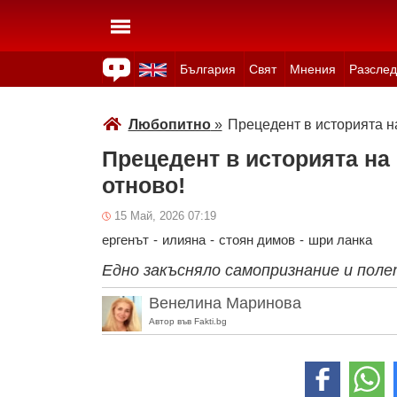
България
Свят
Мнения
Разслед
Здраве
Времето
Анкети
Вицове
Куизове
Любопитно
»
Прецедент в историята н
Прецедент в историята на
отново!
15 Май, 2026 07:19
ергенът
-
илияна
-
стоян димов
-
шри ланка
Едно закъсняло самопризнание и полет
Венелина Маринова
Автор във Fakti.bg