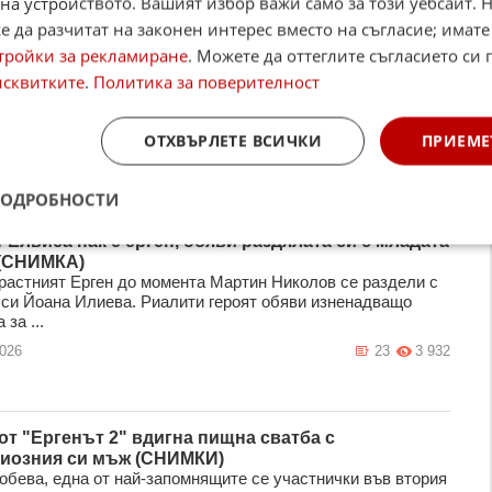
на устройството. Вашият избор важи само за този уебсайт. 
 да разчитат на законен интерес вместо на съгласие; имате
тройки за рекламиране
. Можете да оттеглите съгласието си 
исквитките
.
Политика за поверителност
ОТХВЪРЛЕТЕ ВСИЧКИ
ПРИЕМЕ
ПОДРОБНОСТИ
-Елвиса пак е ерген, обяви раздялата си с младата
(СНИМКА)
растният Ерген до момента Мартин Николов се раздели с
 си Йоана Илиева. Риалити героят обяви изненадващо
 за ...
2026
23
3 932
от "Ергенът 2" вдигна пищна сватба с
иозния си мъж (СНИМКИ)
обева, една от най-запомнящите се участнички във втория