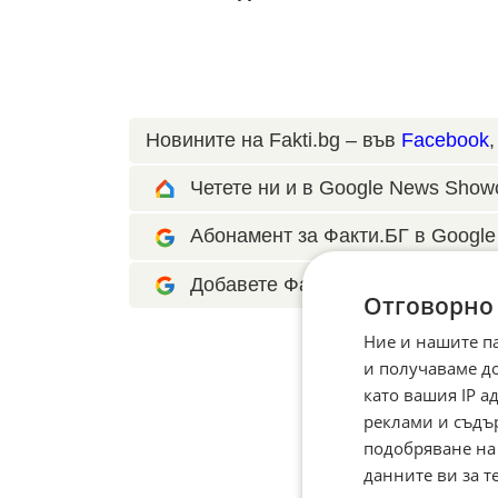
Новините на Fakti.bg – във
Facebook
Четете ни и в Google News Show
Абонамент за Факти.БГ в Google 
Добавете Факти.БГ като предпоч
Отговорно
Ние и нашите п
и получаваме д
като вашия IP 
реклами и съдъ
подобряване на
данните ви за т