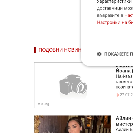
характеристики 
доставчици може
възразите в
Нас
Настройки на б
ПОДОБНИ НОВИНИ
ПОКАЖЕТЕ 
Мартин
Йоана 
Най-въз
гаджето
новината
27.07.
Айлин 
мистер
Айлин Б