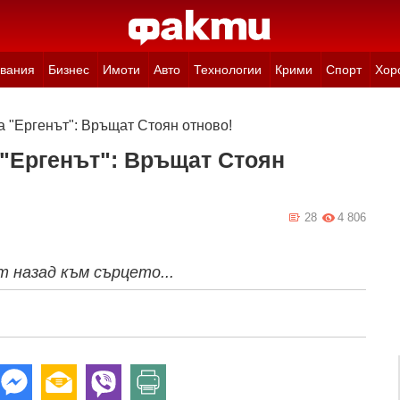
вания
Бизнес
Имоти
Авто
Технологии
Крими
Спорт
Хор
а "Ергенът": Връщат Стоян отново!
 "Ергенът": Връщат Стоян
28
4 806
 назад към сърцето...