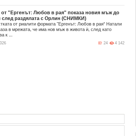
 от "Ергенът: Любов в рая" показа новия мъж до
и след раздялата с Орлин (СНИМКИ)
тката от риалити формата "Ергенът: Любов в рая“ Натали
аза в мрежата, че има нов мъж в живота ѝ, след като
а к ...
2026
24
4 142