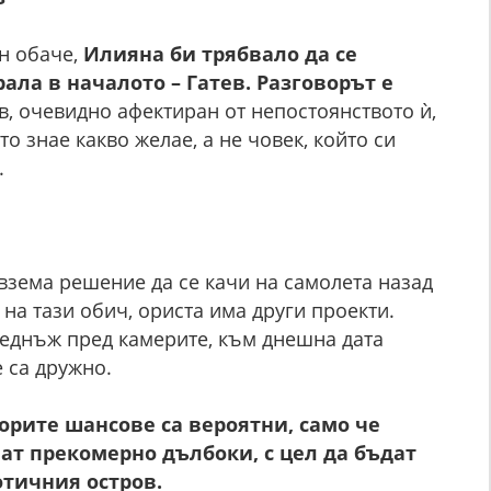
н обаче,
Илияна би трябвало да се
ала в началото – Гатев. Разговорът е
в, очевидно афектиран от непостоянството ѝ,
о знае какво желае, а не човек, който си
.
взема решение да се качи на самолета назад
на тази обич, ориста има други проекти.
веднъж пред камерите, към днешна дата
 са дружно.
орите шансове са вероятни, само че
ат прекомерно дълбоки, с цел да бъдат
отичния остров.