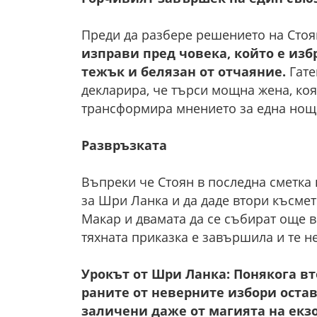
Преди да разбере решението на Стоя
изправи пред човека, който е избр
тежък и белязан от отчаяние.
Гате
декларира, че търси мощна жена, коят
трансформира мнението за една нощ
Развръзката
Въпреки че Стоян в последна сметка 
за Шри Ланка и да даде втори късмет 
Макар и двамата да се събират още 
тяхната приказка е завършила и те не
Урокът от Шри Ланка: Понякога вт
раните от неверните избори остав
заличени даже от магията на екз