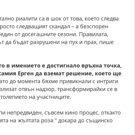
ално риалити са в шок от това, което следва
просто следващият скандал – а безспорен
 един от досегашните сезони. Правилата,
ът да бъдат разрушени на пух и прах, пише
о в имението е достигнало връхна точка,
самия Ерген да вземат решение, което ще
ато до момента бяхме привикнали с интриги
излизат отвън надзор, трансформирайки се в
столепието на участниците.
пи непредвиден, съвсем кино процес, откакто
ята на жълтата роза “ докара до същинско