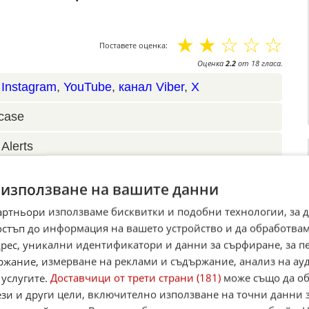
☆
☆
☆
☆
☆
Поставете оценка:
Оценка
2.2
от
18
гласа.
,
Instagram
,
YouTube
,
канал Viber
,
X
case
Alerts
итан източник в Google
 използване на вашите данни
артньори използваме бисквитки и подобни технологии, за 
остъп до информация на вашето устройство и да обработва
адрес, уникални идентификатори и данни за сърфиране, за 
ржание, измерване на реклами и съдържание, анализ на ау
 услугите.
Доставчици от трети страни (181)
може също да об
ези и други цели, включително използване на точни данни 