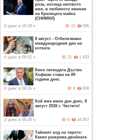
роза, носеща неговото
име, в любимото имение
на Кралицата майка
(СНИМКИ)
днес в 10:28 ч.
12
586
8 август - Отбелязваме
международния ден на
котката
днес в 09:52 ч.
21
1 433
Кино легендата Дъстин
Хофман става на 89
години днес
днес в 09:16 ч.
8
938
Кой има имен ден днес, 8
август 2026 г. Честито!
днес в 05:30 ч.
6
34 057
Тайният код на тирето:
Какво разкрива двойната