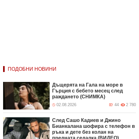
ПОДОБНИ НОВИНИ
Дъщерята на Гала на море в
Гърция с бебето месец след
раждането (СНИМКА)
02.08.2026
44
2 780
След Сашо Кадиев и Джино
Бианкалана шофира с телефон в
ръка и дете без колан на
предната седалка (ВИДЕО)