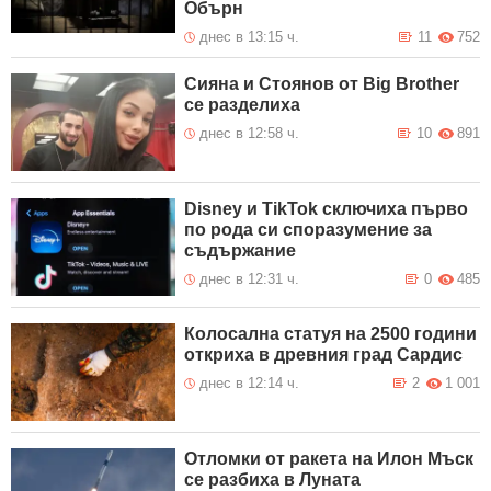
Обърн
днес в 13:15 ч.
11
752
Сияна и Стоянов от Big Brother
се разделиха
днес в 12:58 ч.
10
891
Disney и TikTok сключиха първо
по рода си споразумение за
съдържание
днес в 12:31 ч.
0
485
Колосална статуя на 2500 години
откриха в древния град Сардис
днес в 12:14 ч.
2
1 001
Отломки от ракета на Илон Мъск
се разбиха в Луната