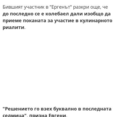
Бившият участник в "Ергенът" разкри още, че
до последно се е колебаел дали изобщо да
приеме поканата за участие в кулинарното
риалити
.
"Решението го взех буквално в последната
седмица", призна Евгени
.