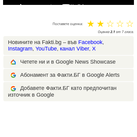
☆
☆
☆
☆
☆
Поставете оценка:
Оценка
2.1
от
7
гласа.
Новините на Fakti.bg – във
Facebook
,
Instagram
,
YouTube
,
канал Viber
,
X
Четете ни и в Google News Showcase
Абонамент за Факти.БГ в Google Alerts
Добавете Факти.БГ като предпочитан
източник в Google