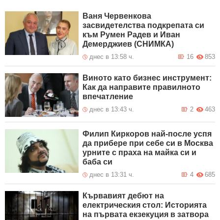
Ваня Червенкова
засвидетелства подкрепата си
към Румен Радев и Иван
Демерджиев (СНИМКА)
днес в 13:58 ч.
16
853
Виното като бизнес инструмент:
Как да направите правилното
впечатление
днес в 13:43 ч.
2
463
Филип Киркоров най-после успя
да прибере при себе си в Москва
урните с праха на майка си и
баба си
днес в 13:31 ч.
4
685
Кървавият дебют на
електрическия стол: Историята
на първата екзекуция в затвора