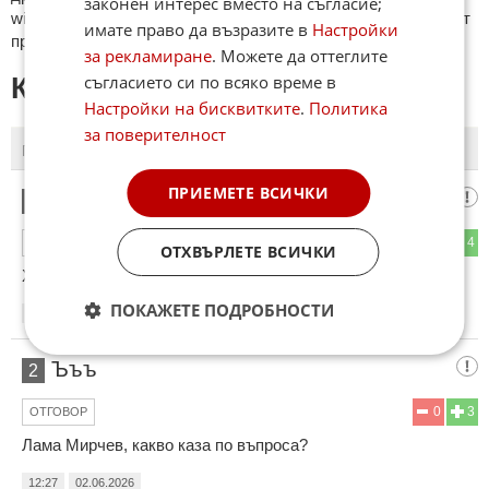
законен интерес вместо на съгласие;
wikipedia.org, mobile.bg, imot.bg, zaplata.bg, bazar.bg ще бъдат
имате право да възразите в
Настройки
премахнати.
за рекламиране
. Можете да оттеглите
съгласието си по всяко време в
КОМЕНТАРИ КЪМ СТАТИЯТА
Настройки на бисквитките
.
Политика
за поверителност
ПОСЛЕДНИ
ПЪРВИ
ПРИЕМЕТЕ ВСИЧКИ
Маруля
1
0
4
ОТГОВОР
ОТХВЪРЛЕТЕ ВСИЧКИ
Хигиената на този пианист е съмнителна обаче.
ПОКАЖЕТЕ ПОДРОБНОСТИ
12:23
02.06.2026
Ъъъ
2
0
3
ОТГОВОР
Лама Мирчев, какво каза по въпроса?
12:27
02.06.2026