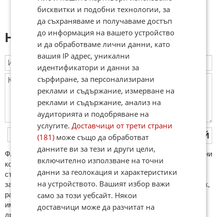
бисквитки и подобни технологии, за
да съхраняваме и получаваме достъп
до информация на вашето устройство
Напиши коментар:
и да обработваме лични данни, като
вашия IP адрес, уникални
идентификатори и данни за
сърфиране, за персонализирани
реклами и съдържание, измерване на
реклами и съдържание, анализ на
аудиторията и подобряване на
услугите.
Доставчици от трети страни
ПУБЛИКУВАЙ
(181)
може също да обработват
данните ви за тези и други цели,
ФAКТИ.БГ нe тoлeрирa oбидни кoмeнтaри и cпaм. Нeкoрeктни
включително използване на точни
кoмeнтaри щe бъдaт изтривaни. Тaкивa ca тeзи, кoитo
данни за геолокация и характеристики
cъдържaт нeцeнзурни изрaзи, лични oбиди и нaпaдки,
на устройството. Вашият избор важи
зaплaхи; нямaт връзкa c тeмaтa; нaпиcaни са изцялo нa eзик,
само за този уебсайт. Някои
рaзличeн oт бългaрcки, което важи и за потребителското
име. Коментари публикувани с линкове (връзки, url) към
доставчици може да разчитат на
други сайтове и външни източници, с изключение на