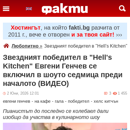
Хостингът
, на който
fakti.bg
разчита от
2011 г., вече е отворен
и за твоя сайт!
›››
Любопитно
»
Звездният победител в "Hell's Kitchen
Звездният победител в "Hell's
Kitchen" Евгени Генчев се
включил в шоуто седмица преди
началото (ВИДЕО)
2 Юни, 2026 12:01
3
1 455
евгени генчев
-
на кафе
-
гала
-
победител
-
хелс китчън
Пианистът до последно се колебаел дали
изобщо да участва в кулинарното шоу