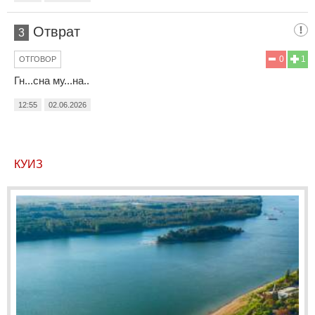
Отврат
3
0
1
ОТГОВОР
Гн...сна му...на..
12:55
02.06.2026
КУИЗ