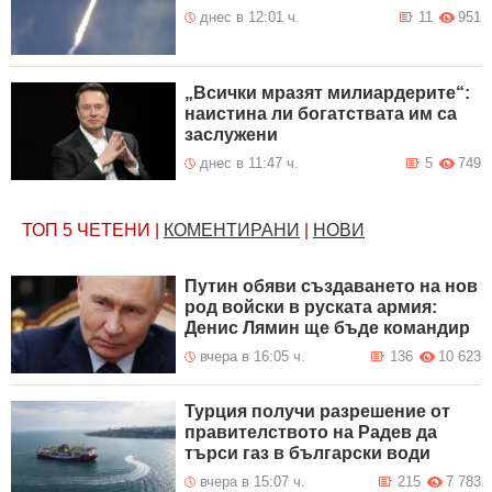
днес в 12:01 ч.
11
951
„Всички мразят милиардерите“:
наистина ли богатствата им са
заслужени
днес в 11:47 ч.
5
749
ТОП 5
ЧЕТЕНИ
|
КОМЕНТИРАНИ
|
НОВИ
Путин обяви създаването на нов
род войски в руската армия:
Денис Лямин ще бъде командир
вчера в 16:05 ч.
136
10 623
Турция получи разрешение от
правителството на Радев да
търси газ в български води
вчера в 15:07 ч.
215
7 783