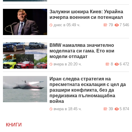
Залужни шокира Киев: Украйна
изчерпа военния си потенциал
днес в 05:49 ч.
79
7 546
BMW намалява значително
моделната си гама. Ето кои
модели отпадат
вчера в 20:20 ч.
8
6 472
Иран следва стратегия на
пресметната ескалация с цел да
разшири конфликта, без да
предизвика пълномащабна
война
вчера в 18:45 ч.
39
5 874
КНИГИ