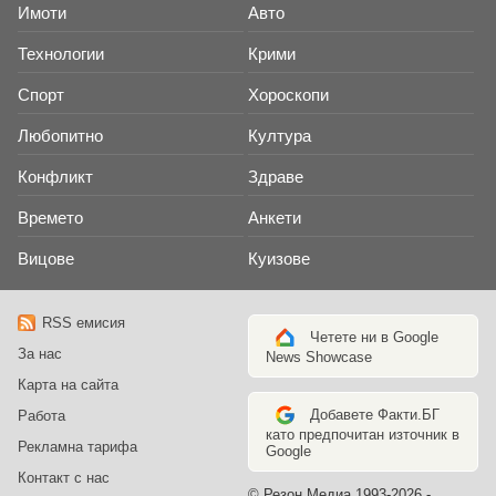
Имоти
Авто
Технологии
Крими
Спорт
Хороскопи
Любопитно
Култура
Конфликт
Здраве
Времето
Анкети
Вицове
Куизове
RSS емисия
Четете ни в Google
За нас
News Showcase
Карта на сайта
Добавете Факти.БГ
Работа
като предпочитан източник в
Рекламна тарифа
Google
Контакт с нас
© Резон Медиа 1993-2026 -