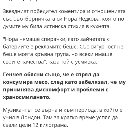
Звездният победител коментира и отношенията
със съотборничката си Нора Недкова, която по
думите му била истинска стихия в кухнята.
"Нора нямаше спирачки, като зайчетата с
батериите в рекламите беше. Със сигурност не
беше моята кръвна група, но всеки имаше
своите качества", каза той с усмивка.
Генчев обясни също, че е спрял да
консумира месо, след като забелязал, че му
причинява дискомфорт и проблеми с
храносмилането.
Музикантът се върна и към периода, в който е
учил в Лондон. Там за кратко време успял да
свали цели 12 килограма.