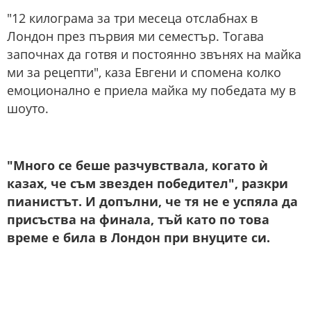
"12 килограма за три месеца отслабнах в
Лондон през първия ми семестър. Тогава
започнах да готвя и постоянно звънях на майка
ми за рецепти", каза Евгени и спомена колко
емоционално е приела майка му победата му в
шоуто.
"Много се беше разчувствала, когато ѝ
казах, че съм звезден победител", разкри
пианистът. И допълни, че тя не е успяла да
присъства на финала, тъй като по това
време е била в Лондон при внуците си.